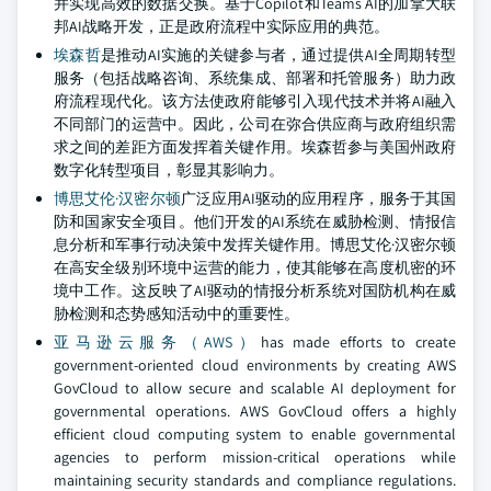
并实现高效的数据交换。基于Copilot和Teams AI的加拿大联
邦AI战略开发，正是政府流程中实际应用的典范。
埃森哲
是推动AI实施的关键参与者，通过提供AI全周期转型
服务（包括战略咨询、系统集成、部署和托管服务）助力政
府流程现代化。该方法使政府能够引入现代技术并将AI融入
不同部门的运营中。因此，公司在弥合供应商与政府组织需
求之间的差距方面发挥着关键作用。埃森哲参与美国州政府
数字化转型项目，彰显其影响力。
博思艾伦·汉密尔顿
广泛应用AI驱动的应用程序，服务于其国
防和国家安全项目。他们开发的AI系统在威胁检测、情报信
息分析和军事行动决策中发挥关键作用。博思艾伦·汉密尔顿
在高安全级别环境中运营的能力，使其能够在高度机密的环
境中工作。这反映了AI驱动的情报分析系统对国防机构在威
胁检测和态势感知活动中的重要性。
亚马逊云服务（AWS）
has made efforts to create
government-oriented cloud environments by creating AWS
GovCloud to allow secure and scalable AI deployment for
governmental operations. AWS GovCloud offers a highly
efficient cloud computing system to enable governmental
agencies to perform mission-critical operations while
maintaining security standards and compliance regulations.