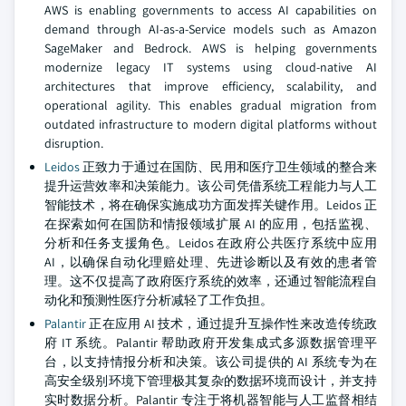
AWS is enabling governments to access AI capabilities on
demand through AI-as-a-Service models such as Amazon
SageMaker and Bedrock. AWS is helping governments
modernize legacy IT systems using cloud-native AI
architectures that improve efficiency, scalability, and
operational agility. This enables gradual migration from
outdated infrastructure to modern digital platforms without
disruption.
Leidos
正致力于通过在国防、民用和医疗卫生领域的整合来
提升运营效率和决策能力。该公司凭借系统工程能力与人工
智能技术，将在确保实施成功方面发挥关键作用。Leidos 正
在探索如何在国防和情报领域扩展 AI 的应用，包括监视、
分析和任务支援角色。Leidos 在政府公共医疗系统中应用
AI，以确保自动化理赔处理、先进诊断以及有效的患者管
理。这不仅提高了政府医疗系统的效率，还通过智能流程自
动化和预测性医疗分析减轻了工作负担。
Palantir
正在应用 AI 技术，通过提升互操作性来改造传统政
府 IT 系统。Palantir 帮助政府开发集成式多源数据管理平
台，以支持情报分析和决策。该公司提供的 AI 系统专为在
高安全级别环境下管理极其复杂的数据环境而设计，并支持
实时数据分析。Palantir 专注于将机器智能与人工监督相结