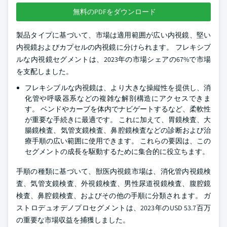
無料のPDFをダウンロード
製品タイプに基づいて、市場は適用範囲が広い内視鏡、堅い
内視鏡およびカプセルの内視鏡に分けられます。 フレキシブ
ルな内視鏡セグメントは、2023年の市場シェアの67%で市場
を支配しました。
フレキシブルな内視鏡は、より大きな操縦性を提供し、消
化管や呼吸器系などの複雑な解剖構造にアクセスできま
す。 ベンドやカーブを体内でナビゲートするなど、柔軟性
が重要な手続きに最適です。 これに加えて、胃鏡検査、大
腸鏡検査、気管支鏡検査、鼻腔鏡検査などの診断および治
療手順の広い範囲に使用できます。 これらの要因は、この
セグメントの成長を駆動するために集合的に役立ちます。
手順の種類に基づいて、獣医内視鏡市場は、消化管内視鏡検
査、気管支鏡検査、外視鏡検査、男性尿道視鏡検査、腹腔鏡
検査、鼻腔鏡検査、およびその他の手順に分類されます。 ガ
ストロデュオデノプロセグメントは、2023年のUSD 53.7百万
の重要な市場収益を捕獲しました。