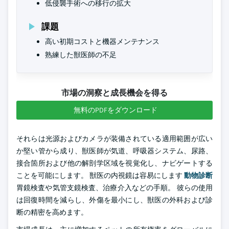
低侵襲手術への移行の拡大
課題
高い初期コストと機器メンテナンス
熟練した獣医師の不足
市場の洞察と成長機会を得る
無料のPDFをダウンロード
それらは光源およびカメラが装備されている適用範囲が広い
か堅い管から成り、獣医師が気道、呼吸器システム、尿路、
接合箇所および他の解剖学区域を視覚化し、ナビゲートする
ことを可能にします。 獣医の内視鏡は容易にします
動物診断
胃鏡検査や気管支鏡検査、治療介入などの手順。 彼らの使用
は回復時間を減らし、外傷を最小にし、獣医の外科および診
断の精密を高めます。