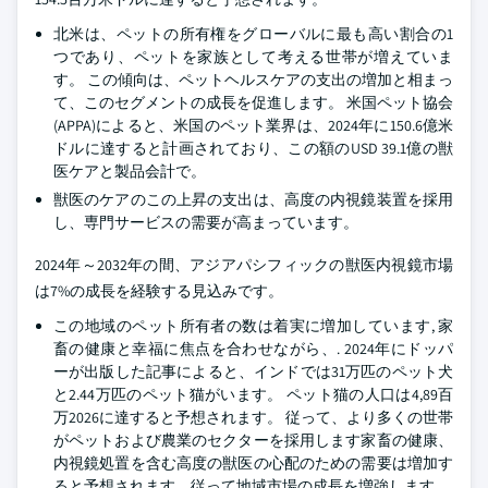
北米は、ペットの所有権をグローバルに最も高い割合の1
つであり、ペットを家族として考える世帯が増えていま
す。 この傾向は、ペットヘルスケアの支出の増加と相まっ
て、このセグメントの成長を促進します。 米国ペット協会
(APPA)によると、米国のペット業界は、2024年に150.6億米
ドルに達すると計画されており、この額のUSD 39.1億の獣
医ケアと製品会計で。
獣医のケアのこの上昇の支出は、高度の内視鏡装置を採用
し、専門サービスの需要が高まっています。
2024年～2032年の間、アジアパシフィックの獣医内視鏡市場
は7%の成長を経験する見込みです。
この地域のペット所有者の数は着実に増加しています, 家
畜の健康と幸福に焦点を合わせながら、. 2024年にドッパ
ーが出版した記事によると、インドでは31万匹のペット犬
と2.44万匹のペット猫がいます。 ペット猫の人口は4,89百
万2026に達すると予想されます。 従って、より多くの世帯
がペットおよび農業のセクターを採用します家畜の健康、
内視鏡処置を含む高度の獣医の心配のための需要は増加す
ると予想されます、従って地域市場の成長を増強します。