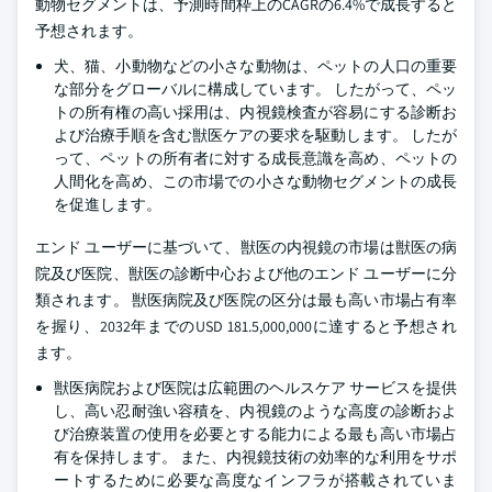
動物セグメントは、予測時間枠上のCAGRの6.4%で成長すると
予想されます。
犬、猫、小動物などの小さな動物は、ペットの人口の重要
な部分をグローバルに構成しています。 したがって、ペッ
トの所有権の高い採用は、内視鏡検査が容易にする診断お
よび治療手順を含む獣医ケアの要求を駆動します。 したが
って、ペットの所有者に対する成長意識を高め、ペットの
人間化を高め、この市場での小さな動物セグメントの成長
を促進します。
エンド ユーザーに基づいて、獣医の内視鏡の市場は獣医の病
院及び医院、獣医の診断中心および他のエンド ユーザーに分
類されます。 獣医病院及び医院の区分は最も高い市場占有率
を握り、2032年までのUSD 181.5,000,000に達すると予想され
ます。
獣医病院および医院は広範囲のヘルスケア サービスを提供
し、高い忍耐強い容積を、内視鏡のような高度の診断およ
び治療装置の使用を必要とする能力による最も高い市場占
有を保持します。 また、内視鏡技術の効率的な利用をサポ
ートするために必要な高度なインフラが搭載されていま