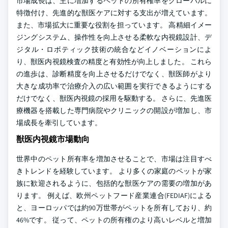
市場成長は、主に増加するペットの所有権率をグローバルに
特徴付け、先進的な獣医ケアに対する支出が増えています。
また、市場拡大に重要な役割を担っています。 高精細イメー
ジングシステム、操作性を向上させる柔軟な内視鏡設計、デ
ジタル・ロボティック技術の統合などイノベーションによ
り、獣医内視鏡検査の精度と有効性が向上しました。 これら
の進歩は、診断精度を向上させるだけでなく、獣医師がより
大きな成功率で治療介入の広い範囲を実行できるようにする
だけでなく、獣医内視鏡の採用を駆動する。 さらに、先進医
療機器を搭載した専門病院やクリニックの開設が増加し、市
場成長を牽引しています。
獣医内視鏡市場動向
世界中のペット所有率を増加させることで、市場は注目すべ
きトレンドを経験しています。 より多くの家庭のペットが家
族に歓迎されるように、包括的な獣医ケアの需要の増加があ
ります。 例えば、欧州ペットフード産業連合(FEDIAF)による
と、ヨーロッパでは約90万世帯がペットを所有しており、約
46%です。 従って、ペットの所有権のより高いレベルと増加