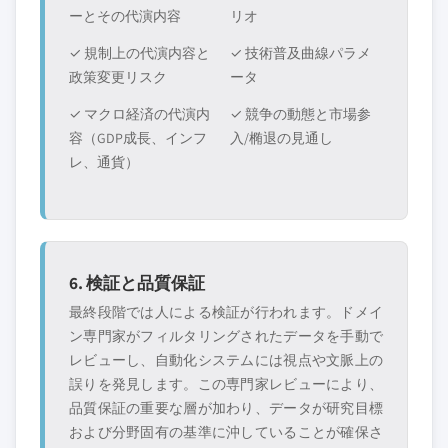
ーとその代演内容
リオ
✓ 規制上の代演内容と
✓ 技術普及曲線パラメ
政策変更リスク
ータ
✓ マクロ経済の代演内
✓ 競争の動態と市場参
容（GDP成長、インフ
入/椭退の見通し
レ、通貨）
6. 検証と品質保証
最終段階では人による検証が行われます。ドメイ
ン専門家がフィルタリングされたデータを手動で
レビューし、自動化システムには視点や文脈上の
誤りを発見します。この専門家レビューにより、
品質保証の重要な層が加わり、データが研究目標
および分野固有の基準に沖していることが確保さ