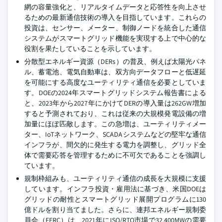
網の容量強化と、リアルタイムデータと応答性を向上させ
るための最新通信技術の導入を目指しています。これらの
投資は、センサー、メーター、制御ノードを統合した通信
システムがスマートグリッド機能を実現する上で中心的な
役割を果たしていることを示しています。
分散型エネルギー資源（DERs）の普及、例えば太陽光パネ
ル、蓄電池、電気自動車は、双方向データフローと低遅延
を可能にする高度なユーティリティ通信を必要としていま
す。DOEの2024年スマートグリッドシステム報告書による
と、2023年から2027年にかけてDERの導入量は262GW増加
すると予測されており、これは従来の大規模発電設備の増
加量にほぼ匹敵します。この急増は、ユーティリティメー
ター、IoTネットワーク、SCADAシステムなどの堅牢な通信
インフラが、間欠的に発生する電力を調整し、グリッド全
体で需要応答を管理するために不可欠であることを強調し
ています。
規制枠組みも、ユーティリティ通信の成長を大規模に支援
しています。インフラ投資・雇用法に基づき、米国DOEは
グリッドの耐性とスマートグリッド展開プログラムに130
億ドルを割り当てました。さらに、連邦エネルギー規制委
員会（FERC）は、2021年にISO/RTO市場で32,400MWの需要