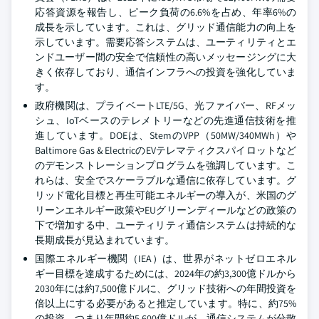
応答資源を報告し、ピーク負荷の6.6%を占め、年率6%の
成長を示しています。これは、グリッド通信能力の向上を
示しています。需要応答システムは、ユーティリティとエ
ンドユーザー間の安全で信頼性の高いメッセージングに大
きく依存しており、通信インフラへの投資を強化していま
す。
政府機関は、プライベートLTE/5G、光ファイバー、RFメッ
シュ、IoTベースのテレメトリーなどの先進通信技術を推
進しています。DOEは、StemのVPP（50MW/340MWh）や
Baltimore Gas & ElectricのEVテレマティクスパイロットなど
のデモンストレーションプログラムを強調しています。こ
れらは、安全でスケーラブルな通信に依存しています。グ
リッド電化目標と再生可能エネルギーの導入が、米国のグ
リーンエネルギー政策やEUグリーンディールなどの政策の
下で増加する中、ユーティリティ通信システムは持続的な
長期成長が見込まれています。
国際エネルギー機関（IEA）は、世界がネットゼロエネル
ギー目標を達成するためには、2024年の約3,300億ドルから
2030年には約7,500億ドルに、グリッド技術への年間投資を
倍以上にする必要があると推定しています。特に、約75%
の投資、つまり年間約5,600億ドルが、通信システムが分散