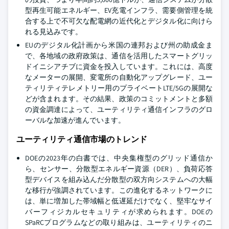
型再生可能エネルギー、EV充電インフラ、需要側管理を統
合する上で不可欠な配電網の近代化とデジタル化に向けら
れる見込みです。
EUのデジタル化計画から米国の連邦および州の助成金ま
で、各地域の政府政策は、通信を活用したスマートグリッ
ドイニシアチブに資金を投入しています。これには、高度
なメーターの展開、変電所の自動化アップグレード、ユー
ティリティテレメトリー用のプライベートLTE/5Gの展開な
どが含まれます。その結果、政策のコミットメントと多額
の資金調達によって、ユーティリティ通信インフラのグロ
ーバルな加速が進んでいます。
ユーティリティ通信市場のトレンド
DOEの2023年の白書では、中央集権型のグリッド通信か
ら、センサー、分散型エネルギー資源（DER）、負荷応答
型デバイスを組み込んだ分散型の双方向システムへの大幅
な移行が強調されています。この進化するネットワークに
は、単に増加した帯域幅と低遅延だけでなく、堅牢なサイ
バーフィジカルセキュリティが求められます。DOEの
SPaRCプログラムなどの取り組みは、ユーティリティのニ