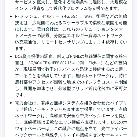
サービスを拡大し、進化する現場条件に適応し、大規模な
インフラ投資なしで近代化プログラムを支援できます。
RFメッシュ、セルラー（4G/5G）、WiFi、衛星などの無線
技術は、広範囲にわたるスケーラブルで柔軟な展開を可能
にします。電力会社は、これらのソリューションをスマー
トメーターの設置、分散型エネルギー資源ネットワーク、
EV充電通信、リモートセンサリングにますます依存してい
ます。
DOE資金提供の調査、例えばPNNLの無線通信に関する報告
書は、3G/4G/LTEやIEEE 802.15.4（例：Zigbee）などの技術
が、現場展開で数千のデバイスを迅速に接続するのに適し
ていることを強調しています。無線ネットワークは、特に
農村部やアクセスが困難な地域でのインフラコストを削減
し、展開を加速させ、分散型グリッド近代化努力に不可欠
です。
電力会社は、有線と無線システムを組み合わせたハイブリ
ッド通信アーキテクチャをますます採用しています。有線
ネットワークは、高容量で安全な中央バックボーンを提供
し、無線拡張は柔軟なエッジ接続を支援します。DOEのホ
ワイトペーパーは、この融合に焦点を当て、光ファイバー
バックホールと無線ラストマイル接続をセンサーやスマー