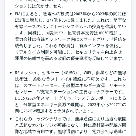
ションには欠かせません。
EIAによると、送電への投資は2003年から2023年の間にほ
ぼ3倍に増加し、277億ドルに達しました。これは、堅牢な
有線ベースのバックボーンシステムへの投資を強調してい
ます。同様に、同期間中、配電資本投資は160％増加し、
電力会社は有線ネットワーク内にスマートグリッド通信を
統合しました。これらの投資は、有線インフラを強化し、
リアルタイム制御を可能にし、セキュリティを向上させ、
運用の信頼性を高める政府の優先事項を反映しています。
RFメッシュ、セルラー（4G/5G）、WiFi、衛星などの無線
技術は、柔軟なラストマイル接続に不可欠です。これら
は、スマートメーター、分散型エネルギー資源、リモート
センサー、EV充電ステーションの主要なエナブラーです。
DOEの2024年スマートグリッドシステムレポートによる
と、分散型エネルギー資源の展開は、2023年から2027年の
間に262GW増加すると予測されています。
これらのエッジシナリオでは、無線通信により迅速な展開
と広範なカバレッジが可能になり、特に農村部や配線が困
難な地域で有用です。無線通信により、電力会社は迅速に