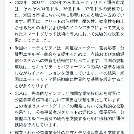
2022年、2023年、2024年の米国ユーティリティ通信市場
は、それぞれ34億ドル、36億ドル、37億ドルの規模でし
た。米国は市場において特に影響力のある地位を占めてい
ます。同国は、グリッドの信頼性、耐久性、効率性を向上
させるための連邦および州のイニシアチブによって支えら
れたスマートグリッド技術の導入において先駆的な役割を
果たしてきました。
米国のユーティリティは、高度なメーター、需要応答、分
散型エネルギー統合を支援するために、有線および無線通
信システムへの投資を積極的に行っています。同国の規制
環境は、セキュリティとパフォーマンスの高い基準を維持
しながらイノベーションを促進しています。その結果、米
国はユーティリティ通信戦略に世界的な基準を設定するこ
とが多くなります。
北米は、先進的なインフラと強固な規制枠組みを背景に、
公益事業通信市場において重要な役割を果たしています。
この地域はスマートグリッドの開発において先駆的な役割
を果たし、公益事業者がグリッドの近代化、需要応答、分
散型エネルギー資源の統合を支援するために積極的に通信
技術を導入しています。
確立された公益事業会社の存在とデジタル変革を支援する