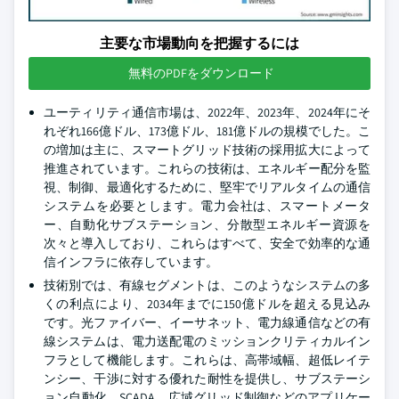
主要な市場動向を把握するには
無料のPDFをダウンロード
ユーティリティ通信市場は、2022年、2023年、2024年にそ
れぞれ166億ドル、173億ドル、181億ドルの規模でした。こ
の増加は主に、スマートグリッド技術の採用拡大によって
推進されています。これらの技術は、エネルギー配分を監
視、制御、最適化するために、堅牢でリアルタイムの通信
システムを必要とします。電力会社は、スマートメータ
ー、自動化サブステーション、分散型エネルギー資源を
次々と導入しており、これらはすべて、安全で効率的な通
信インフラに依存しています。
技術別では、有線セグメントは、このようなシステムの多
くの利点により、2034年までに150億ドルを超える見込み
です。光ファイバー、イーサネット、電力線通信などの有
線システムは、電力送配電のミッションクリティカルイン
フラとして機能します。これらは、高帯域幅、超低レイテ
ンシー、干渉に対する優れた耐性を提供し、サブステーシ
ョン自動化、SCADA、広域グリッド制御などのアプリケー