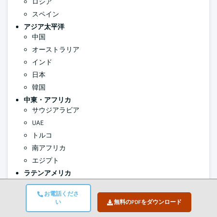
ロシア
スペイン
アジア太平洋
中国
オーストラリア
インド
日本
韓国
中東・アフリカ
サウジアラビア
UAE
トルコ
南アフリカ
エジプト
ラテン
アメリカ
ブラジル
お電話くださ
アルゼンチン
い
無料のPDFをダウンロード