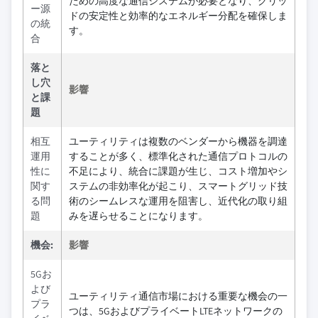
ための高度な通信システムが必要となり、グリッ
ー源
ドの安定性と効率的なエネルギー分配を確保しま
の統
す。
合
落と
し穴
影響
と課
題
相互
ユーティリティは複数のベンダーから機器を調達
運用
することが多く、標準化された通信プロトコルの
性に
不足により、統合に課題が生じ、コスト増加やシ
関す
ステムの非効率化が起こり、スマートグリッド技
る問
術のシームレスな運用を阻害し、近代化の取り組
題
みを遅らせることになります。
機会:
影響
5Gお
よび
ユーティリティ通信市場における重要な機会の一
プラ
つは、5GおよびプライベートLTEネットワークの