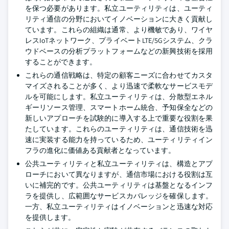
を保つ必要があります。私立ユーティリティは、ユーティ
リティ通信の分野においてイノベーションに大きく貢献し
ています。これらの組織は通常、より機敏であり、ワイヤ
レスIoTネットワーク、プライベートLTE/5Gシステム、クラ
ウドベースの分析プラットフォームなどの新興技術を採用
することができます。
これらの通信戦略は、特定の顧客ニーズに合わせてカスタ
マイズされることが多く、より迅速で柔軟なサービスモデ
ルを可能にします。私立ユーティリティは、分散型エネル
ギーリソース管理、スマートホーム統合、予知保全などの
新しいアプローチを試験的に導入する上で重要な役割を果
たしています。これらのユーティリティは、通信技術を迅
速に実装する能力を持っているため、ユーティリティイン
フラの進化に価値ある貢献者となっています。
公共ユーティリティと私立ユーティリティは、構造とアプ
ローチにおいて異なりますが、通信市場における役割は互
いに補完的です。公共ユーティリティは基盤となるインフ
ラを提供し、広範囲なサービスカバレッジを確保します。
一方、私立ユーティリティはイノベーションと迅速な対応
を提供します。