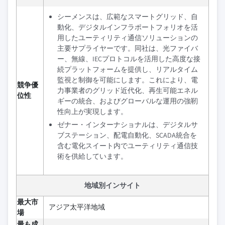
シーメンスは、広範なスマートグリッド、自
動化、デジタルインフラポートフォリオを活
用したユーティリティ通信ソリューションの
主要サプライヤーです。同社は、光ファイバ
ー、無線、IECプロトコルを活用した高度な接
続プラットフォームを提供し、リアルタイム
監視と制御を可能にします。これにより、電
競争優
力事業者のグリッド近代化、再生可能エネル
位性
ギーの統合、およびグローバルな運用の強靭
性向上が実現します。
ゼナー・インターナショナルは、デジタルサ
ブステーション、配電自動化、SCADA統合を
含む電化スイート内でユーティリティ通信技
術を供給しています。
地域別インサイト
最大市
アジア太平洋地域
場
最も成