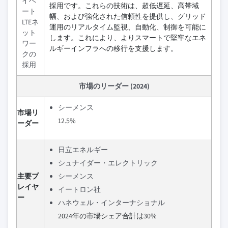
イベ
採用です。これらの技術は、超低遅延、高帯域
ート
幅、および強化された信頼性を提供し、グリッド
LTEネ
運用のリアルタイム監視、自動化、制御を可能に
ット
します。これにより、よりスマートで堅牢なエネ
ワー
ルギーインフラへの移行を支援します。
クの
採用
市場のリーダー (2024)
シーメンス
市場リ
12.5%
ーダー
日立エネルギー
シュナイダー・エレクトリック
主要プ
シーメンス
レイヤ
イートロン社
ー
ハネウェル・インターナショナル
2024年の市場シェア合計は30%