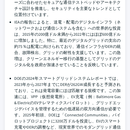
ーズに合わせたセキュアな通信テストベッドやアーキテク
チャ設計を推進し、セキュリティを主要なトレンドとして
位置付けています。
IEAの報告によると、送電・配電のデジタルインフラ（ネ
ットワークおよび通信システムを含む）への世界的な投資
は、2015年の200億ドル未満から2022年にはほぼ600億ドル
に増加しました。特に、最近のデジタルグリッドの支出の
約75％は配電に向けられており、通信インフラがDERの統
合、故障検出、グリッドの耐性を支援しています。この急
増は、クリーンエネルギー移行の基盤としてグリッドのデ
ジタル化を政府が加速させていることを反映しています。
DOEの2024年スマートグリッドシステムレポートでは、
2023年から2027年までにDERが262GW成長すると予測され
ており、これは発電容量にほぼ匹敵する規模です。この加
速には、VPP（仮想発電所）、EV充電（例：Baltimore Gas
& ElectricのEVテレマティクスパイロット）、グリッドエッ
ジデバイスを管理するための低遅延の双方向通信が必要で
す。2025年初頭、DOEは「Connected Communities」パイ
ロットプロジェクトに3200万ドルを投資し、EVのスマート
充電やDERの調整など、現実世界でのモダングリッド通信