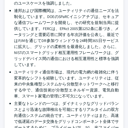
のユースケースを強調しました。
連邦および国際機関は、ユーティリティの通信ニーズを法
制化しています。DOEのSPaRCイニシアチブは、セキュア
な通信フレームワークを開発し、その研究を規制当局に提
供しています。FERCは、EPAct 2005第1252条に基づき、メ
ータリングと需要応答に関する年次評価を公表し、最近で
はPJMを通じてDR参加ウィンドウを24時間365日サービス
に拡大し、グリッドの柔軟性を最適化しました。さらに、
NISTのスマートグリッド相互運用性フレームワークは、グ
リッドデバイス間の通信における相互運用性と標準を強調
しています。
ユーティリティ通信市場は、現代の電力網の複雑化に伴う
変革的なシフトを経験しています。ユーティリティは、従
来の中央集権型システムから分散型ネットワークへと移行
する中で、通信技術が分散型エネルギー資源、電気自動
車、スマート家電の管理に不可欠になっています。
主要なトレンドの一つは、ダイナミックなグリッドバラン
スとより迅速な故障検出を可能にするリアルタイムの双方
向通信システムの統合です。ユーティリティはまた、高速
で低遅延のデータ交換をグリッドコンポーネント全体でサ
ポートするために、プライベートLTE、5G、光ファイバー