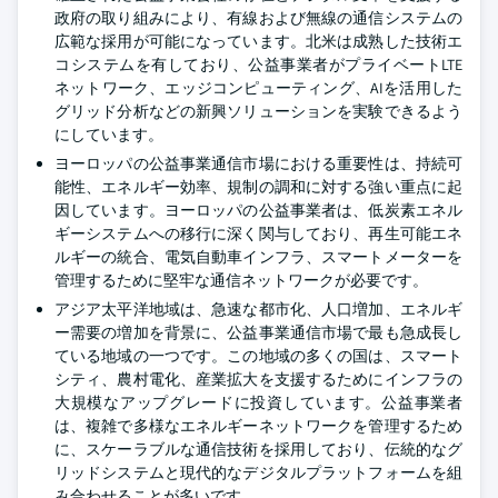
政府の取り組みにより、有線および無線の通信システムの
広範な採用が可能になっています。北米は成熟した技術エ
コシステムを有しており、公益事業者がプライベートLTE
ネットワーク、エッジコンピューティング、AIを活用した
グリッド分析などの新興ソリューションを実験できるよう
にしています。
ヨーロッパの公益事業通信市場における重要性は、持続可
能性、エネルギー効率、規制の調和に対する強い重点に起
因しています。ヨーロッパの公益事業者は、低炭素エネル
ギーシステムへの移行に深く関与しており、再生可能エネ
ルギーの統合、電気自動車インフラ、スマートメーターを
管理するために堅牢な通信ネットワークが必要です。
アジア太平洋地域は、急速な都市化、人口増加、エネルギ
ー需要の増加を背景に、公益事業通信市場で最も急成長し
ている地域の一つです。この地域の多くの国は、スマート
シティ、農村電化、産業拡大を支援するためにインフラの
大規模なアップグレードに投資しています。公益事業者
は、複雑で多様なエネルギーネットワークを管理するため
に、スケーラブルな通信技術を採用しており、伝統的なグ
リッドシステムと現代的なデジタルプラットフォームを組
み合わせることが多いです。