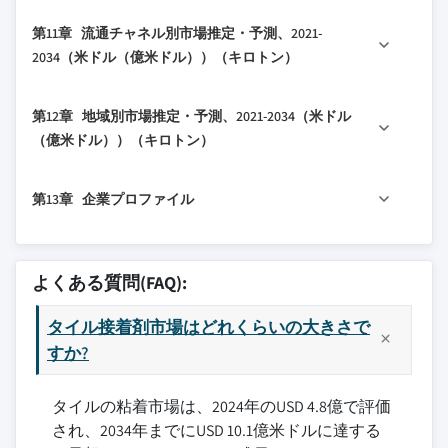
10.1 主要トレンド
9.4 天然石タイル
8.3.1 内装床
3.6.2 現在の技術トレンド
第11章 流通チャネル別市場推定・予測、2021-
10.2 住宅
9.4.1 大理石
8.3.2 外装床
3.6.3 新興技術
2034（米ドル（億米ドル））（キロトン）
10.2.1 新規建設
9.4.2 花崗岩
8.3.3 その他
3.7 価格動向
11.1 主要トレンド
10.2.2 改修・リノベーション
9.4.3 スレート
8.4 天井
3.7.1 地域別
第12章 地域別市場推定・予測、2021-2034（米ドル
11.2 直販
10.2.3 その他
9.4.4 その他
8.5 プールと湿潤箇所
3.7.2 製品別
（億米ドル））（キロトン）
11.3 ディストリビューター・卸売業者
10.3 商業
9.5 ガラスタイル
8.6 その他
3.8 将来の市場トレンド
12.1 主要トレンド
11.4 ホームセンター
10.3.1 オフィスビル
9.6 モザイクタイル
3.9 技術とイノベーションの状況
第13章 企業プロファイル
12.2 北米
11.5 専門店
10.3.2 小売スペース
9.7 大判タイル
3.9.1 現在の技術トレンド
12.2.1 米国
11.6 オンライン小売
10.3.3 ホスピタリティ
9.8 その他
13.1 Sika AG
3.9.2 新興技術
12.2.2 カナダ
10.3.4 医療施設
13.2 Mapei S.p.A.
3.10 特許状況
よくある質問(FAQ):
12.3 欧州
10.3.5 教育機関
13.3 Ardex Group
3.11 貿易統計（HSコード）（注：主要国のみの貿易統
12.3.1 ドイツ
計を提供）
100.3.6 その他
タイル接着剤市場はどれくらいの大きさで
13.4 Laticrete International, Inc.
12.3.2 英国
すか?
3.11.1 主要輸入国
10.4 産業
13.5 Saint-Gobain Weber
12.3.3 フランス
3.11.2 主要輸出国
10.4.1 製造施設
13.6 H.B. Fuller Company
タイルの粘着市場は、2024年のUSD 4.8億で評価
12.3.4 イタリア
3.12 持続可能性と環境側面
10.4.2 倉庫
13.7 Bostik SA (Arkema Group)
され、2034年までにUSD 10.1億米ドルに達する
12.3.5 スペイン
3.12.1 持続可能な実践
10.4.3 その他
13.8 Henkel AG & Co. KGaA