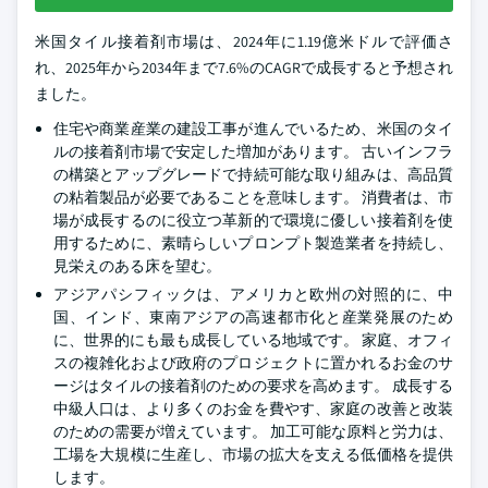
米国タイル接着剤市場は、2024年に1.19億米ドルで評価さ
れ、2025年から2034年まで7.6%のCAGRで成長すると予想され
ました。
住宅や商業産業の建設工事が進んでいるため、米国のタイ
ルの接着剤市場で安定した増加があります。 古いインフラ
の構築とアップグレードで持続可能な取り組みは、高品質
の粘着製品が必要であることを意味します。 消費者は、市
場が成長するのに役立つ革新的で環境に優しい接着剤を使
用するために、素晴らしいプロンプト製造業者を持続し、
見栄えのある床を望む。
アジアパシフィックは、アメリカと欧州の対照的に、中
国、インド、東南アジアの高速都市化と産業発展のため
に、世界的にも最も成長している地域です。 家庭、オフィ
スの複雑化および政府のプロジェクトに置かれるお金のサ
ージはタイルの接着剤のための要求を高めます。 成長する
中級人口は、より多くのお金を費やす、家庭の改善と改装
のための需要が増えています。 加工可能な原料と労力は、
工場を大規模に生産し、市場の拡大を支える低価格を提供
します。