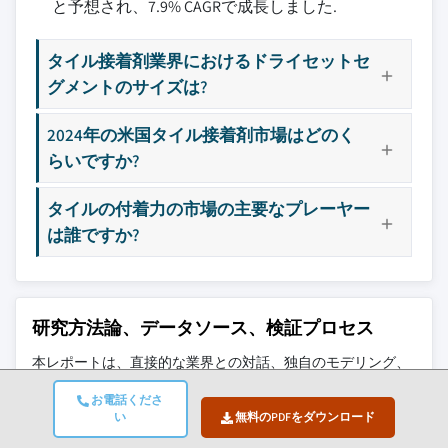
と予想され、7.9% CAGRで成長しました.
12.3.6 欧州その他地域
3.12.2 廃棄物削減戦略
10.5 公共機関
13.9 Pidilite Industries Ltd.
12.4 アジア太平洋
3.12.3 生産におけるエネルギー効率
10.5.1 政府建築物
13.10 Wacker Chemie AG
タイル接着剤業界におけるドライセットセ
12.4.1 中国
3.12.4 環境に優しい取り組み
10.5.2 宗教建築物
13.11 Custom Building Products
グメントのサイズは?
12.4.2 インド
3.13 カーボンフットプリントの考慮事項
10.5.3 その他
13.12 Parex Group (Sika AG)
12.4.3 日本
10.6 その他
13.13 Fosroc International Ltd.
2024年の米国タイル接着剤市場はどのく
12.4.4 オーストラリア
13.14 Kerakoll S.p.A.
らいですか?
12.4.5 韓国
13.15 3M Company
タイルの付着力の市場の主要なプレーヤー
12.4.6 アジア太平洋その他地域
主要な競合他社が見当たりませんか？
は誰ですか?
12.5 ラテンアメリカ
このレポートに掲載されている企業は厳選さ
12.5.1 ブラジル
れたものであり、競合全体を網羅するもので
12.5.2 メキシコ
はありません。
12.5.3 アルゼンチン
研究方法論、データソース、検証プロセス
12.5.4 ラテンアメリカその他地域
当社の市場収益計算は、個別にプロファイル
本レポートは、直接的な業界との対話、独自のモデリング、
12.6 中東・アフリカ
されていないメーカー、販売業者、専門業者
厳格な相互検証に基づく体系的な研究プロセスに基づいてお
お電話くださ
12.6.1 サウジアラビア
を含む全地域の全プレイヤーを考慮したボト
り、単なる机上調査ではありません。
い
無料のPDFをダウンロード
ムアップ手法を採用しています。プロファイ
12.6.2 南アフリカ