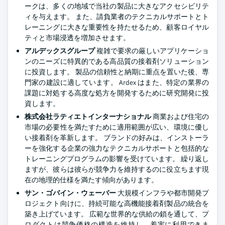
ークは、多くの地域で当社の製品に大きなアクセシビリテ
ィを与えます。 また、請負業者のテクニカルサポートとト
レーニングに大きな重要性を持たせるため、顧客ロイヤル
ティと市場浸透を増加させます。
アルデックスグループ
複雑で要求の厳しいアプリケーショ
ンのニーズに特異的である高品質の接着剤ソリューション
に投資します。 製品の信頼性と納期に重点を置いた後、専
門家の建設に適しています。 Ardex はまた、特定の業界の
課題に対処する高度な処方を開発するために研究開発に投
資します。
株式会社ラティエトインターナショナル
商業および住宅の
市場の必要性を満たすために適用範囲が広い、環境に優し
い接着剤を革新します。 ブランドの好みは、インストーラ
ーを強化する企業の強力なテクニカルサポートと包括的な
トレーニングプログラムの影響を受けています。 繰り返し
ますが、彼らは彼らが競争力を維持するのに役立ちます現
在の地理的仕様を満たす傾向があります。
サン・ゴバイン・ウェーバー
大規模インフラや都市開発プ
ロジェクト向けに、持続可能な高機能接着剤製品の統合を
築き上げています。 広範な世界的な供給の鎖を通して、プ
ロダクトは競争価格の構造を維持し、着実に利用できま