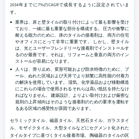
2034年までに7%のCAGRで成長するように設定されていま
す。
業界は、床と壁タイルの取り付けによって最も影響を受け
ており、一緒に最も重要な部分を構成する。 圧力や衝撃に
耐える能力のために、床のタイルの接着剤は、両方の住宅
やオフィスにとって非常に重要です。 しかし、壁タイル
は、光とユーザーフレンドリーな接着剤でインストールす
るのが最善です。それは、リフォームと垂直の両方のイン
ストールが容易になります。
人々は、滑り止め、変形可能および防水特徴のために、プ
ール、ぬれた区域および天井でより頻繁に高性能の付着力
の解決を使用しています。 湿気、化学薬品および移動構造
にこれらの場合で使用されるそれらは高い抵抗を持たなけ
ればなりません。 建築設計、よりよい取付けおよび厳密な
規則の上昇傾向はそのような接着剤のための要求を運転す
るある区域の感受性が原因であります。
セラミックタイル、磁器タイル、天然石タイル、ガラスタイ
ル、モザイクタイル、大型タイルなどにセグメント化された
タイルタイプに基づくタイル接着市場。 陶磁器のタイルの区