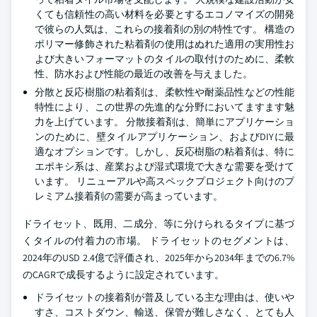
くても信頼性の高い材料を必要とするエコノマイズの開発
で彼らの人気は、これらの接着剤の別の特性です。 構造の
ポリマー修飾された粘着剤の使用はぬれた適用の実用性お
よび大きいフォーマットのタイルの取付けのために、柔軟
性、防水および性能の最近の改善を与えました。
分散と反応樹脂の粘着剤は、柔軟性や耐薬品性などの性能
特性により、この世界の先進的な分野においてますます魅
力を上げています。 分散接着剤は、簡単にアプリケーショ
ンのために、壁タイルアプリケーション、およびDIYに最
適なオプションです。しかし、反応樹脂の粘着剤は、特に
エポキシ系は、産業および湿式環境で大きな需要を受けて
います。 リニューアルや高スペックプロジェクト向けのプ
レミアム接着剤の需要が高まっています。
ドライセット、既用、二成分、等に分けられるタイプに基づ
くタイルの付着力の市場。 ドライセットのセグメントは、
2024年のUSD 2.4億で評価され、2025年から2034年までの6.7%
のCAGRで成長するように設定されています。
ドライセットの接着剤が普及している主な理由は、使いや
すさ、コストダウン、輸送、保管が難しさなく、とても人