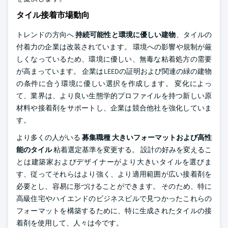
タイル接着市場動向
トレンドの方向へ
持続可能性と環境に優しい建物
、タイルの
付着力の企業は改装されています。 環境への影響や規制が厳
しくなっているため、環境に優しい、無毒な粘着処方の需要
が高まっています。 企業はLEEDの証明および関連の緑の建物
の条件に合う環境に優しい選択を作成します。 変化によっ
て、業界は、より良い生態学的プロファイルを持つ新しい原
材料や接着剤をサポートし、企業は競合他社を強化していま
す。
より多くの人がいる
募集職種
大きいフォーマットおよび高性
能のタイル
粘着選定基準を変更する。 設計の好みを変えるこ
とは建築家およびデザイナーがより大きいタイルを選びま
す、従ってそれらはより強く、より適用範囲が広い接着剤を
必要とし、容易に形づけることができます。 そのため、特に
高級住宅やハイエンドのビジネスビルで見つかったこれらの
フォーマットを構築するために、特に生成されたタイルの接
着剤を使用して、人々は今です。