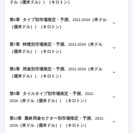
ドル（億米ドル））（キロトン）
1.4.1 基準年の計算
2.2.5 用途別
3.1.4 バリューチェーンに影響を与える要因
4.2.1 地域別
1.4.2 市場推定のための主要トレンド
2.2.6 タイルタイプ別
3.1.5 混乱要因
5.1 主要トレンド
4.2.1.1 北米
第6章 タイプ別市場推定・予測、2021-2034（米ドル
1.5 一次調査と検証
2.2.7 最終用途セクター別
3.2 産業への影響要因
5.2 セメント系接着剤
4.2.1.2 欧州
（億米ドル））（キロトン）
1.5.1 一次ソース
2.2.8 流通チャネル別
3.2.1 成長ドライバー
5.2.1 標準セメント系（C1）
4.2.1.3 アジア太平洋
1.6 予測モデル
2.3 TAM分析、2025-2034
3.2.2 産業の落とし穴と課題
6.1 主要トレンド
5.2.2 改良セメント系（C2）
4.2.1.4 LATAM
第7章 特徴別市場推定・予測、2021-2034（米ドル
1.7 調査の前提条件と制限事項
2.4 CXOの視点：戦略的必須事項
3.2.3 市場機会
6.2 ドライセット
5.2.3 速硬化セメント系
4.2.1.5 中東・アフリカ
（億米ドル））（キロトン）
2.4.1 経営判断ポイント
3.3 成長ポテンシャル分析
6.3 即時使用型
5.2.4 その他
4.3 企業マトリックス分析
2.4.2 重要成功要因
3.4 規制環境
7.1 主要トレンド
6.4 二液型
5.3 分散系接着剤
4.4 主要市場プレイヤーの競合分析
第8章 用途別市場推定・予測、2021-2034（米ドル
2.5 将来展望と戦略的提言
7.2 標準硬化
3.4.1 北米
6.5 その他
5.3.1 標準分散系（D1）
4.5 競合ポジショニングマトリックス
（億米ドル））（キロトン）
7.3 速硬化
3.4.2 欧州
5.3.2 改良分散系（D2）
4.6 主要な動向
8.1 主要トレンド
7.4 柔軟/変形可能
3.4.3 アジア太平洋
5.3.3 その他
4.6.1 合併・買収
第9章 タイルタイプ別市場推定・予測、2021-
8.2 壁タイル
7.5 滑り止め
3.4.4 ラテンアメリカ
5.4 反応性樹脂系接着剤
4.6.2 パートナーシップ・提携
2034（米ドル（億米ドル））（キロトン）
8.2.1 内壁
7.6 耐水性
3.4.5 中東・アフリカ
5.4.1 エポキシ系
4.6.3 新製品発売
9.1 主要トレンド
8.2.2 外壁
3.5 ポーターの分析
7.7 耐凍結性
5.4.2 ポリウレタン系
4.6.4 拡大計画
第10章 最終用途セクター別市場推定・予測、2021-
9.2 セラミックタイル
8.2.3 その他
3.6 PESTEL分析
7.8 その他
5.4.3 その他
2034（米ドル（億米ドル））（キロトン）
9.3 ポーセレンタイル
8.3 床タイル
3.6.1 技術とイノベーションの状況
5.5 その他