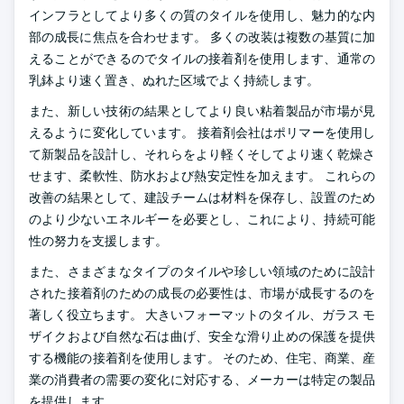
インフラとしてより多くの質のタイルを使用し、魅力的な内
部の成長に焦点を合わせます。 多くの改装は複数の基質に加
えることができるのでタイルの接着剤を使用します、通常の
乳鉢より速く置き、ぬれた区域でよく持続します。
また、新しい技術の結果としてより良い粘着製品が市場が見
えるように変化しています。 接着剤会社はポリマーを使用し
て新製品を設計し、それらをより軽くそしてより速く乾燥さ
せます、柔軟性、防水および熱安定性を加えます。 これらの
改善の結果として、建設チームは材料を保存し、設置のため
のより少ないエネルギーを必要とし、これにより、持続可能
性の努力を支援します。
また、さまざまなタイプのタイルや珍しい領域のために設計
された接着剤のための成長の必要性は、市場が成長するのを
著しく役立ちます。 大きいフォーマットのタイル、ガラス モ
ザイクおよび自然な石は曲げ、安全な滑り止めの保護を提供
する機能の接着剤を使用します。 そのため、住宅、商業、産
業の消費者の需要の変化に対応する、メーカーは特定の製品
を提供します。