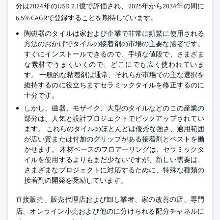
分は2024年のUSD 2.1億で評価され、2025年から2034年の間に
6.5% CAGRで登録することを期待しています。
陶磁器のタイルは家および企業で非常に頻繁に使用される
方法のおかげでタイルの接着剤の市場の主要な勝者です。
すぐにインストールできるので、手頃な値段で、さまざま
な素材でうまくいくので、どこにでも広く使われていま
す。 一般的な粘着剤は通常、それらが市場での主な選択を
維持するのに役立ちますセラミックタイルを修正するのに
十分です。
しかし、磁器、モザイク、大型のタイルなどのこの産業の
部分は、人気と設計プロジェクトでピックアップされてい
ます。 これらのタイルのほとんどは優秀な強さ、適用範囲
が広い質または付加のグリップがある接着剤とベストを働
かせます。 木材ベースのフロアーリングは、セラミックタ
イルを使用するよりもまだ少ないですが、新しい需要は、
さまざまなプロジェクトに対応するために、特殊な種類の
接着剤の開発を奨励しています。
直接販売、販売代理店および卸し業者、家の改善の店、専門
店、オンライン小売および他のに分けられる配分チャネルに