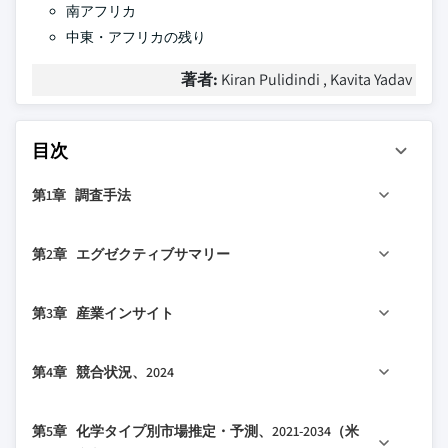
南アフリカ
中東・アフリカの残り
著者:
Kiran Pulidindi , Kavita Yadav
目次
第1章 調査手法
1.1 市場の範囲と定義
第2章 エグゼクティブサマリー
1.2 調査設計
1.2.1 調査アプローチ
2.1 産業360°概要
第3章 産業インサイト
1.2.2 データ収集方法
2.2 主要市場トレンド
1.3 データマイニングソース
2.2.1 地域別
3.1 産業エコシステム分析
第4章 競合状況、2024
1.3.1 グローバル
2.2.2 化学タイプ別
3.1.1 サプライヤーの状況
1.3.2 地域/国別
2.2.3 タイプ別
3.1.2 利益率
4.1 はじめに
第5章 化学タイプ別市場推定・予測、2021-2034（米
1.4 基本推定値と計算
2.2.4 特徴別
3.1.3 各段階における付加価値
4.2 企業の市場シェア分析