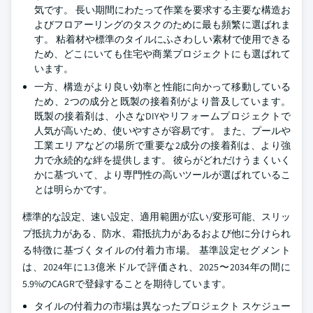
気です。 長い期間にわたって作業を要求する主要な構造お
よびフロアーリングのタスクのために最も頻繁に選ばれま
す。 粘着材や標準のタイルにふさわしい素材で使用できる
ため、どこにいても住宅や商業プロジェクトにも選ばれて
います。
一方、構造がより良い効率と性能に向かって移動している
ため、2つの成分と既製の接着剤がより普及しています。
既製の接着剤は、小さなDIYやリフォームプロジェクトで
人気が高いため、使いやすさが容易です。 また、プールや
工業エリアなどの場所で重要な2成分の接着剤は、より強
力で永続的な絆を提供します。 彼らがどれだけうまくいく
かに基づいて、より専門性の高いツールが選ばれているこ
とは明らかです。
標準的な設定、速い設定、適用範囲が広い/変形可能、スリッ
プ抵抗力がある、防水、霜抵抗力があるおよび他に分けられ
る特徴に基づくタイルの付着力市場。 基準設定セグメント
は、2024年に1.3億米ドルで評価され、2025〜2034年の間に
5.9%のCAGRで登録することを期待しています。
タイルの付着力の市場は異なったプロジェクト スケジュー