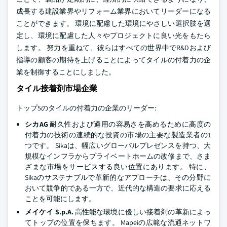
成長する建設業界やリフォーム業界においてリーダーになる
ことができます。 環境に配慮した環境にやさしい選択肢を選
定し、環境に配慮した人々やプロジェクトに良い光をもたら
します。 努力を重ねて、彼らはすべての世界中でR&Dおよび
指導の顧客の期待を上げることによってタイルの付着力の企
業を制御することにしました。
タイル接着剤市場企業
トップ5のタイルの付着力の企業のリーダー:
シカAG
耐久性および適用の容易さを高めるために高度の
付着力の技術の連続的な投資の市場の主要な製造業者の1
つです。 Sikaは、幅広いグローバルプレゼンスを持つ、大
規模なインフラからプライベートホームの改修まで、さま
ざまな市場をサービスする良い位置にあります。 特に、
Sikaのサステナブルで革新的なアプローチは、その分野に
おいて競争的である一方で、近代的な構造の要求に応える
ことを可能にします。
メイケイ S.p.A.
高性能な環境に優しい接着剤の革新によっ
てトップの位置を保ちます。 Mapeiの広範な流通ネットワ