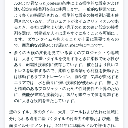
ルおよび異なったjobitesの条件による標準的な設定および
速い設定の接着剤を主に使用します。 一般的な構造では、
より多くの時間許される、標準的な設定の接着剤が最も使
用されているが、プロジェクトがタイムクリティカルであ
るとき、会社は通常より速い完了のための速い設定の接着
剤を選び、労働者か人々は床をすぐに歩くことを可能にし
ます。 ダウンタイムを抑えることが非常に重要であるの
で、商業的な改装および店のために特に本当です。
多くの天候の変化を見ている多くのプロジェクトや地域
は、大きくて重いタイルを使用するときに柔軟で耐水性が
あり、耐霜性接着剤に依存しています。 彼らはより良いス
トレスを吸収するので、柔軟な接着剤から利益を振動また
は移動するサブストレーション。 雨や雪、気温が変化する
エリアでは、水と曇りに強い接着剤が使われます。 難しさ
と権威のあるプロジェクトのための性能要件の上昇のため
に、機能が豊富な接着剤は、製品が際立って値を追加する
のに大きな役割を果たしています。
壁のタイル、床のタイル、天井、プールおよびぬれた区域に
分けられる適用に基づくタイルの付着力の市場および他。 壁
面タイルセグメントは、2024年に1.8億米ドルで評価され、