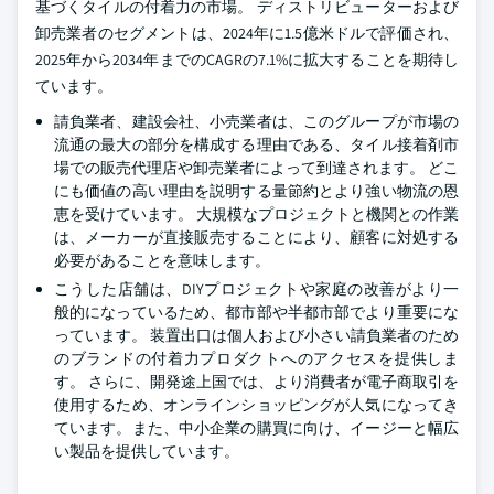
基づくタイルの付着力の市場。 ディストリビューターおよび
卸売業者のセグメントは、2024年に1.5億米ドルで評価され、
2025年から2034年までのCAGRの7.1%に拡大することを期待し
ています。
請負業者、建設会社、小売業者は、このグループが市場の
流通の最大の部分を構成する理由である、タイル接着剤市
場での販売代理店や卸売業者によって到達されます。 どこ
にも価値の高い理由を説明する量節約とより強い物流の恩
恵を受けています。 大規模なプロジェクトと機関との作業
は、メーカーが直接販売することにより、顧客に対処する
必要があることを意味します。
こうした店舗は、DIYプロジェクトや家庭の改善がより一
般的になっているため、都市部や半都市部でより重要にな
っています。 装置出口は個人および小さい請負業者のため
のブランドの付着力プロダクトへのアクセスを提供しま
す。 さらに、開発途上国では、より消費者が電子商取引を
使用するため、オンラインショッピングが人気になってき
ています。また、中小企業の購買に向け、イージーと幅広
い製品を提供しています。