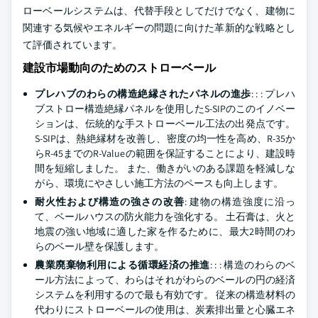
ローベールシステムは、代替手段としてだけでなく、建物に
関連する気候やエネルギーの問題に向けた革新的な戦略とし
て評価されています。
建設市場動向のためのストローベール
プレハブのわらの構造絶縁されたパネルの進歩
: : : プレハ
ブストロー構造絶縁パネルを使用したS-SIPのこのイノベー
ションは、伝統的な手ストローベール工法の出発点です。
S-SIPは、熱絶縁材を改善し、密度の均一性を高め、R-35か
らR-45までのR-Valueの範囲を保証することにより、建設時
間を短縮しました。 また、働きがいのある課題を軽減しな
がら、環境にやさしい施工方法のペースも向上します。
耐火性および構造の強さの改善
: 建物の構造強度に沿っ
て、ベールハウスの防火能力を強化する。 土石膏は、火と
地震の強い地域に適した家を作るために、最大2時間のわ
らのベール壁を保護します。
農業廃棄物利用による循環経済の推進
: : : 構造のわらのベ
ール方法によって、わらはそれがわらのベールの円の経済
システムを利用するので最も有効です。 従来の構造材料の
代わりにストローベールの使用は、炭素排出量と心臓エネ