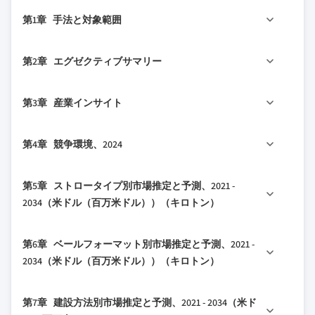
第1章 手法と対象範囲
1.1 市場の対象範囲と定義
第2章 エグゼクティブサマリー
1.2 調査設計
1.2.1 調査アプローチ
2.1 産業360°概要
第3章 産業インサイト
1.2.2 データ収集方法
2.2 主要市場トレンド
1.3 データマイニングソース
2.2.1 ストロータイプ
3.1 産業エコシステム分析
第4章 競争環境、2024
1.3.1 グローバル
2.2.2 ベールフォーマット
3.1.1 サプライヤーの状況
1.3.2 地域/国別
2.2.3 建設方法
3.1.2 利益率
4.1 はじめに
第5章 ストロータイプ別市場推定と予測、2021 -
1.4 基本推定値と計算
2.2.4 用途
3.1.3 各段階における付加価値
4.2 企業の市場シェア分析
2034（米ドル（百万米ドル））（キロトン）
1.4.1 基準年の計算
2.2.5 最終用途セクター
3.1.4 バリューチェーンに影響を与える要因
4.2.1 地域別
1.4.2 市場推定のための主要トレンド
2.2.6 仕上げタイプ
3.1.5 混乱要因
5.1 主要トレンド
4.2.1.1 北米
第6章 ベールフォーマット別市場推定と予測、2021 -
1.5 一次調査と検証
2.2.7 地域別
3.2 産業への影響要因
5.2 小麦ストロー
4.2.1.2 欧州
2034（米ドル（百万米ドル））（キロトン）
1.5.1 一次ソース
2.3 TAM分析、2025-2034
3.2.1 成長ドライバー
5.3 稲わら
4.2.1.3 アジア太平洋
1.6 予測モデル
2.4 CXOの視点：戦略的重要事項
3.2.2 産業の落とし穴と課題
6.1 主要トレンド
5.4 大麦わら
4.2.1.4 LATAM
第7章 建設方法別市場推定と予測、2021 - 2034（米ド
1.7 調査の前提条件と制限
2.4.1 経営判断ポイント
3.2.3 市場機会
6.2 標準2本紐ベール
5.5 オート麦わら
4.2.1.5 中東・アフリカ