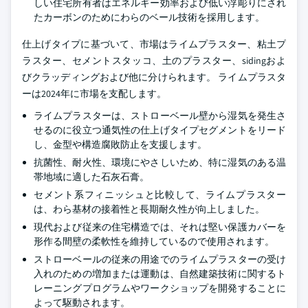
しい住宅所有者はエネルギー効率および低い浮彫りにされ
たカーボンのためにわらのベール技術を採用します。
仕上げタイプに基づいて、市場はライムプラスター、粘土プ
ラスター、セメントスタッコ、土のプラスター、sidingおよ
びクラッディングおよび他に分けられます。 ライムプラスタ
ーは2024年に市場を支配します。
ライムプラスターは、ストローベール壁から湿気を発生さ
せるのに役立つ通気性の仕上げタイプセグメントをリード
し、金型や構造腐敗防止を支援します。
抗菌性、耐火性、環境にやさしいため、特に湿気のある温
帯地域に適した石灰石膏。
セメント系フィニッシュと比較して、ライムプラスター
は、わら基材の接着性と長期耐久性が向上しました。
現代および従来の住宅構造では、それは堅い保護カバーを
形作る間壁の柔軟性を維持しているので使用されます。
ストローベールの従来の用途でのライムプラスターの受け
入れのための増加または運動は、自然建築技術に関するト
レーニングプログラムやワークショップを開発することに
よって駆動されます。