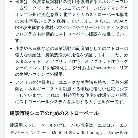
米国は、低炭素建築材料の使用を強調するエネルギーフレ
ームワークで、カリフォルニアのグリーンビルディングと
オレゴン州に拠点を置く北アメリカのストローベール構造
の大手市場シェアを保持しています。 さらに、USDAと
DOEが主催する農村ハウジングやグリーンビルディングの
プログラムも間接的にストローベール建設を推進していま
す。
小麦や米農家などの農業活動の副産物としてのストローの
強力な供給は、農業残渣の可用性を保証します。 また、カ
スタムメイド、オフグリッド住宅、オフグリッド住宅セク
ターのトレンドを燃料化し、郊外およびperi-urbanエリア
の生態ハウジングの採用。
アメリカの消費者は、ユニークな美意識を持ち、天然の断
熱とエネルギーコストを削減する環境に優しい住宅にシフ
トしています。 これは、持続可能な住宅の建設でより頻繁
にストローベールシステムを採用する大手ビルダーです。
建設市場シェアのためのストローベール
建設用ストローベールのグローバル市場は、エココン、エン
デバーセンター、ModCell Straw Technology、Straw-Bale