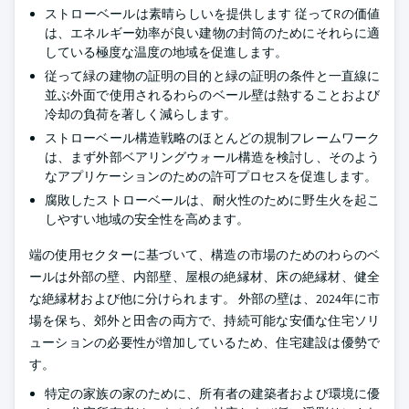
ストローベールは素晴らしいを提供します 従ってRの価値
は、エネルギー効率が良い建物の封筒のためにそれらに適
している極度な温度の地域を促進します。
従って緑の建物の証明の目的と緑の証明の条件と一直線に
並ぶ外面で使用されるわらのベール壁は熱することおよび
冷却の負荷を著しく減らします。
ストローベール構造戦略のほとんどの規制フレームワーク
は、まず外部ベアリングウォール構造を検討し、そのよう
なアプリケーションのための許可プロセスを促進します。
腐敗したストローベールは、耐火性のために野生火を起こ
しやすい地域の安全性を高めます。
端の使用セクターに基づいて、構造の市場のためのわらのベ
ールは外部の壁、内部壁、屋根の絶縁材、床の絶縁材、健全
な絶縁材および他に分けられます。 外部の壁は、2024年に市
場を保ち、郊外と田舎の両方で、持続可能な安価な住宅ソリ
ューションの必要性が増加しているため、住宅建設は優勢で
す。
特定の家族の家のために、所有者の建築者および環境に優