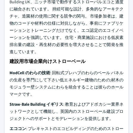
Building UK、ニッチ市場で動作するストローバルエコと適度
に融合されています。 持続可能な設計、多角的なアーキテク
チャ、造園材の使用に関する競争の関与。 市場参加者は、建
物のコードや材料の仕様に対抗しながら、事前にファブリケ
ーションとトレーニングだけでなく、エコ認定のエコイノベ
ーションを強調しています。 住宅・商業施設における低炭素
排出量の建設・再生材の必要性を増大させることで開発を推
進しています。
建設用市場企業向けストローベール
ModCell のわらの技術
: 回転式プレハブのわらのベール パネル
の生産を専門にして下さい低エネルギー建物のための;材木の
モジュラー壁システムにわらを統合することは彼らのホール
マークです。
Straw-Bale Building イギリス
: 教育およびアドボカシー業界ネ
ットワークとして機能し、英国内のストローベール建設プロ
ジェクトへのサポートとモデレーションを提供します。
エココン
: プレキャストのエコビルディングのためのストロー