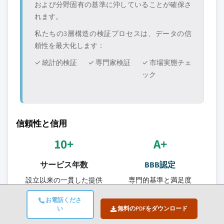
および分野固有の基準に沖していることが確保さ
れます。
私たちの3層構造の検証プロセスは、データの信
頼性を最大化します：
✓ 統計的検証
✓ 専門家検証
✓ 市場実態チェ
ック
信頼性と信用
10+
A+
サービス年数
BBB認定
設立以来の一貫した提供
専門的基準と満足度
ISO
150+
お電話くださ
い
無料のPDFをダウンロード
認定品質
リサーチアナリスト