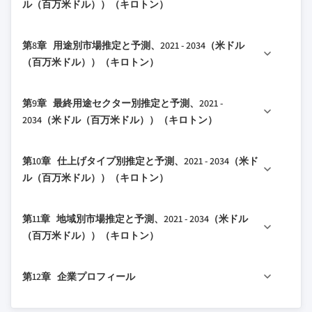
ル（百万米ドル））（キロトン）
2.4.2 重要成功要因
3.3 成長可能性分析
6.3 3本紐ベール
5.6 ライ麦わら
4.3 企業マトリックス分析
2.5 将来展望と戦略的提言
3.4 規制環境
7.1 主要トレンド
6.4 ジャンボベール
5.7 その他
4.4 主要市場プレイヤーの競争分析
第8章 用途別市場推定と予測、2021 - 2034（米ドル
7.2 荷重支持型/ネブラスカ式
3.4.1 北米
6.5 カスタムサイズベール
4.5 競争ポジショニングマトリックス
（百万米ドル））（キロトン）
7.3 柱梁間詰め
3.4.2 欧州
6.6 プレハブストローパネル
4.6 主要な動向
8.1 主要トレンド
7.4 ハイブリッド工法
3.4.3 アジア太平洋
4.6.1 合併と買収
第9章 最終用途セクター別推定と予測、2021 -
8.2 外壁
7.5 プレハブパネルシステム
3.4.4 ラテンアメリカ
4.6.2 パートナーシップと提携
2034（米ドル（百万米ドル））（キロトン）
8.3 内壁
7.6 その他
3.4.5 中東・アフリカ
4.6.3 新製品の発売
9.1 主要トレンド
8.4 屋根断熱
3.5 ポーターの分析
4.6.4 拡大計画
第10章 仕上げタイプ別推定と予測、2021 - 2034（米ド
9.2 住宅建設
8.5 床断熱
3.6 PESTEL分析
ル（百万米ドル））（キロトン）
9.2.1 一戸建て住宅
8.6 防音
3.6.1 技術とイノベーションの状況
10.1 主要トレンド
9.2.2 集合住宅
8.7 その他
3.6.2 現在の技術トレンド
第11章 地域別市場推定と予測、2021 - 2034（米ドル
10.2 石灰プラスター
9.2.3 小規模住宅とログハウス
3.6.3 新興技術
（百万米ドル））（キロトン）
10.3 粘土プラスター
9.2.4 増築と改修
3.7 価格動向
11.1 主要トレンド
10.4 セメントスタッコ
9.3 商業建設
3.7.1 地域別
第12章 企業プロフィール
11.2 北米
10.5 土壁プラスター
9.3.1 教育施設
3.7.2 ストロータイプ別
11.2.1 米国
10.6 サイディングとクラッディング
9.3.2 エコツーリズム施設
12.1 BRAR AGRO WORKS
3.8 将来の市場トレンド