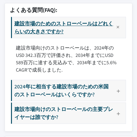
11.2.2 カナダ
10.7 その他
9.3.3 小売店とオフィススペース
12.2 CalFibre
3.9 技術とイノベーションの状況
よくある質問(FAQ):
11.3 欧州
9.3.4 その他
12.3 Ecococon
3.9.1 現在の技術トレンド
11.3.1 ドイツ
9.4 農業用建物
建設市場のためのストローベールはどれく
12.4 Endeavour Centre
3.9.2 新興技術
11.3.2 英国
らいの大きさですか?
9.5 コミュニティ・公共建物
12.5 Grass Land Gold Pvt. Ltd
3.10 特許状況
11.3.3 フランス
9.6 その他
12.6 Gruppo Carli
3.11 貿易統計（HSコード）
建設市場向けのストローベールは、2024年の
11.3.4 スペイン
12.7 ModCell Straw Technology
（ 注：貿易統計は主要国のみ提供されます）
USD 342.3百万で評価され、2034年までにUSD
11.3.5 イタリア
12.8 Profodd Private Limited
3.11.1 主要輸入国
589百万に達する見込みで、2034年までに5.6%
11.3.6 欧州その他
12.9 Straw-Bale Building UK
3.11.2 主要輸出国
CAGRで成長しました.
11.4 アジア太平洋
12.10 Strawcture Eco
3.12 持続可能性と環境側面
11.4.1 中国
3.12.1 持続可能な実践
2024年に相当する建設市場のための米国
主要な競合他社が見当たりませんか？
11.4.2 インド
3.12.2 廃棄物削減戦略
のストローベールはいくらですか?
このレポートに掲載されている企業は厳選さ
11.4.3 日本
3.12.3 生産におけるエネルギー効率
れたものであり、競合全体を網羅するもので
11.4.4 オーストラリア
建設市場向けのストローベールの主要プレ
3.12.4 環境に優しい取り組み
はありません。
11.4.5 韓国
イヤーは誰ですか?
3.13 カーボンフットプリントの考慮
11.4.6 アジア太平洋その他
当社の市場収益計算は、個別にプロファイル
11.5 ラテンアメリカ
されていないメーカー、販売業者、専門業者