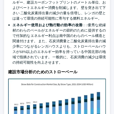
ルギー、建設カーボンフットプリントのメートル単位、お
よびベートエネルギー消費を削減します。 壁を突き出て下
さい 二酸化炭素排出量の減少の量を倍増し、レンガの壁と
は違って環境の持続可能性に寄与する燃料エネルギー。
エネルギー使用および熱行動の効率の改善
: : : 優秀な絶縁
材のわらのベールがエネルギーの節約のために提供するの
で付加的なエネルギー利点は南中国のわらのベール構造と
関連付けます。 また、石炭消費量と二酸化炭素排出量の減
少率につながるレンガハウスよりも、ストローベールハウ
スが68%以上のエネルギー効率を持っている中国北部の地
域で指摘されています。 一般的に、石炭消費の減少は環境
の持続可能性を向上させます。
建設市場分析のためのストローベール