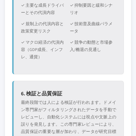
✓ 主要な成長ドライバ
✓ 抑制要因と緩和シナ
ーとその代演内容
リオ
✓ 規制上の代演内容と
✓ 技術普及曲線パラメ
政策変更リスク
ータ
✓ マクロ経済の代演内
✓ 競争の動態と市場参
容（GDP成長、インフ
入/椭退の見通し
レ、通貨）
6. 検証と品質保証
最終段階では人による検証が行われます。ドメイ
ン専門家がフィルタリングされたデータを手動で
レビューし、自動化システムには視点や文脈上の
誤りを発見します。この専門家レビューにより、
品質保証の重要な層が加わり、データが研究目標