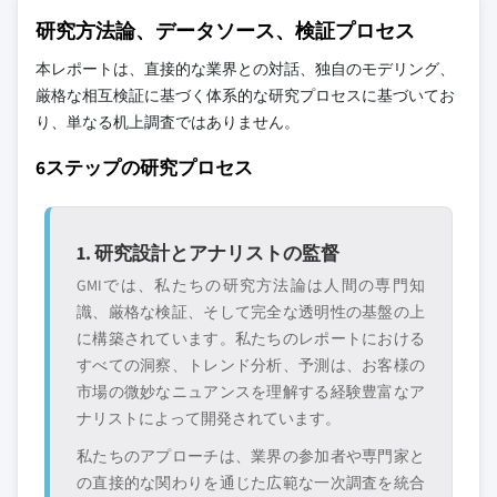
11.5.1 ブラジル
を含む全地域の全プレイヤーを考慮したボト
研究方法論、データソース、検証プロセス
ムアップ手法を採用しています。プロファイ
11.5.2 メキシコ
本レポートは、直接的な業界との対話、独自のモデリング、
ルセクションは戦略的に重要なプレイヤーに
11.5.3 アルゼンチン
厳格な相互検証に基づく体系的な研究プロセスに基づいてお
焦点を当てており、市場規模の範囲を定義す
11.5.4 ラテンアメリカその他
り、単なる机上調査ではありません。
るものではありません。
11.6 中東・アフリカ
競合環境には以下も含まれる可能性があります
6ステップの研究プロセス
11.6.1 サウジアラビア
グローバルトップ
市場アクセスを支
11.6.2 南アフリカ
層に属さない地
配する販売代理店
11.6.3 UAE
域・国内限定のリ
やチャネルパート
1. 研究設計とアナリストの監督
ーダー企業
ナー
11.6.4 中東・アフリカその他
GMIでは、私たちの研究方法論は人間の専門知
新興の破壊的企
特定の用途やエン
識、厳格な検証、そして完全な透明性の基盤の上
業、スタートアッ
ドユースに特化し
に構築されています。私たちのレポートにおける
プ、または隣接業
たニッチプレイヤ
すべての洞察、トレンド分析、予測は、お客様の
界からの参入者
ー
市場の微妙なニュアンスを理解する経験豊富なア
ナリストによって開発されています。
無料カスタマイズ - レポート価値の最大
私たちのアプローチは、業界の参加者や専門家と
20%
の直接的な関わりを通じた広範な一次調査を統合