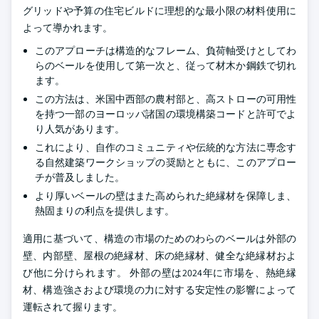
グリッドや予算の住宅ビルドに理想的な最小限の材料使用に
よって導かれます。
このアプローチは構造的なフレーム、負荷軸受けとしてわ
らのベールを使用して第一次と、従って材木か鋼鉄で切れ
ます。
この方法は、米国中西部の農村部と、高ストローの可用性
を持つ一部のヨーロッパ諸国の環境構築コードと許可でよ
り人気があります。
これにより、自作のコミュニティや伝統的な方法に専念す
る自然建築ワークショップの奨励とともに、このアプロー
チが普及しました。
より厚いベールの壁はまた高められた絶縁材を保障しま、
熱固まりの利点を提供します。
適用に基づいて、構造の市場のためのわらのベールは外部の
壁、内部壁、屋根の絶縁材、床の絶縁材、健全な絶縁材およ
び他に分けられます。 外部の壁は2024年に市場を、熱絶縁
材、構造強さおよび環境の力に対する安定性の影響によって
運転されて握ります。