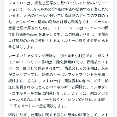
ジストローは、梱包と壁厚さに基づいていくつかのバリエー
ションで、R-30からR-35の平均値のR値を提供すると言われて
います。 わらのベールが付いている建物のすべてのプロのう
ち、わらのベール構造の断熱材は最も顕著なです。 ベールの
密度と壁の厚さのために、ストローベールはR-30〜R-35の間
で断熱値(R-Values)を展示します。 この絶縁レベルは、冷却お
よび加熱のために使用されるエネルギーに費やす必要がある
量を減らします。
カーボンキャタリング機能は、別の重要な利点です。 成長サ
イクル中、シリアル作物は二酸化炭素(CO?)で、収穫後のスト
ローの一部として保存されます。 構造のわらの使用は、炭素
がロックアップし、建物のカーボンフットプリントを削減し
続けます。 さらに、ストローは、建設資材の抽出、加工、輸
送に消費されるほとんどのエネルギーと同様に、エンボダイ
ドエネルギーを大幅に削減しました。 たとえば、約28メガジ
ュール(MJ)のエネルギーを焼くと、レンガの488 MJと比較し
て1平方メートルの壁を建設します。
環境に配慮した建設に関する新しい懸念の結果として、スト