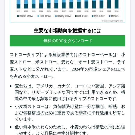
主要な市場動向を把握するには
無料のPDFをダウンロード
ストロータイプによる建設業界向けのストローベールは、小
麦ストロー、米ストロー、麦わら、オート麦ストロー、ライ
麦ストなどに分かれています。 2024年の市場シェアの31.7%
を占める小麦ストロー。
麦わらは、アメリカ、カナダ、ヨーロッパ諸国、アジア諸
国など、リザーブリッチな国ですぐに利用できるため、構
造の中で最も頻繁に使用されるタイプのストローです。
小麦粉ストローは、負荷軸受け壁に十分な梱包、断熱、お
よび骨格構造のために重要である非常に平行繊維を所有し
ています。
低い無水米のわらのために、小麦のわらは構造の間に処理
しやすく、より容易に生物分解性です。