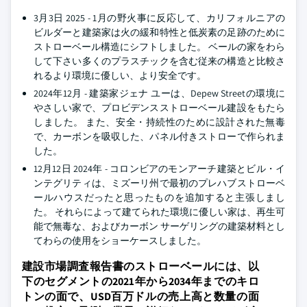
3月3日 2025 - 1月の野火事に反応して、カリフォルニアの
ビルダーと建築家は火の緩和特性と低炭素の足跡のために
ストローベール構造にシフトしました。 ベールの家をわら
して下さい多くのプラスチックを含む従来の構造と比較さ
れるより環境に優しい、より安全です。
2024年12月 - 建築家ジェナ ユーは、Depew Streetの環境に
やさしい家で、プロビデンスストローベール建設をもたら
しました。 また、安全・持続性のために設計された無毒
で、カーボンを吸収した、パネル付きストローで作られま
した。
12月12日 2024年 - コロンビアのモンアーチ建築とビル・イ
ンテグリティは、ミズーリ州で最初のプレハブストローベ
ールハウスだったと思ったものを追加すると主張しまし
た。 それらによって建てられた環境に優しい家は、再生可
能で無毒な、およびカーボン サーゲリングの建築材料とし
てわらの使用をショーケースしました。
建設市場調査報告書のストローベールには、以
下のセグメントの2021年から2034年までのキロ
トンの面で、USD百万ドルの売上高と数量の面