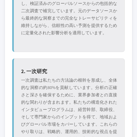
特定のデータが必要ですか？カスタマイ
し、検証済みのグローバルソースからの包括的な
ズをリクエストして、正確な要件に合わ
二次調査で補完しています。元のデータソースか
せた洞察を入手してください。
ら最終的な洞察までの完全なトレーサビリティを
カスタマイズを依頼する →
維持しながら、信頼性の高い予測を提供するため
に定量化された影響分析を適用しています。
2. 一次研究
一次調査は私たちの方法論の根幹を形成し、全体
的な洞察の約80%を貢献しています。分析の正確
さと深さを確保するために、業界参加者との直接
的な関わりが含まれます。私たちの構造化された
インタビュープログラムは、経営幹部、取締役、
そして専門家からのインプットを得て、地域およ
びグローバル市場をカバーしています。これらの
やり取りは、戦略的、運用的、技術的な視点を提