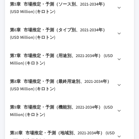
第5章 市場推定・予測（ソース別、2021-2034年）
1.4 基本推定値と計算
2.2.4 用途別
3.1.3 各段階における付加価値
4.2 企業の市場シェア分析
(USD Million) (キロトン)
1.4.1 基準年の計算
2.2.5 最終用途別
3.1.4 バリューチェーンに影響を与える要因
4.2.1 地域別
1.4.2 市場推定のための主要トレンド
2.2.6 機能別
3.1.5 混乱要因
5.1 主要トレンド
4.2.1.1 北米
第6章 市場推定・予測（タイプ別、2021-2034年）
1.5 一次調査と検証
2.3 TAM分析、2025-2034
3.2 産業への影響要因
5.2 植物由来
4.2.1.2 欧州
(USD Million) (キロトン)
1.5.1 一次ソース
2.4 CXOの視点：戦略的重要課題
3.2.1 成長ドライバー
5.2.1 ハーブと植物成分
4.2.1.3 アジア太平洋
1.6 予測モデル
2.4.1 経営判断ポイント
3.2.2 産業の落とし穴と課題
6.1 主要トレンド
5.2.2 果物と野菜
4.2.1.4 LATAM
第7章 市場推定・予測（用途別、2021-2034年） (USD
1.7 調査の前提条件と制限
2.4.2 重要成功要因
3.2.3 市場機会
6.2 抗酸化物質
5.2.3 種子と油
4.2.1.5 中東・アフリカ
Million) (キロトン)
2.5 将来展望と戦略的提言
3.3 成長可能性分析
6.2.1 ポリフェノール
5.2.4 その他
4.3 企業マトリックス分析
3.4 規制環境
7.1 主要トレンド
6.2.2 カロテノイド
5.3 海洋由来
4.4 主要市場プレイヤーの競合分析
第8章 市場推定・予測（最終用途別、2021-2034年）
7.2 抗老化
3.4.1 北米
6.2.3 ビタミン
5.3.1 藻類と海藻
4.5 競争ポジショニングマトリックス
(USD Million) (キロトン)
7.3 美白・明色化
3.4.2 欧州
6.2.4 その他
5.3.2 魚類と魚副産物
4.6 主要な動向
8.1 主要トレンド
7.4 UV保護
3.4.3 アジア太平洋
6.3 ペプチドとタンパク質
5.3.3 海洋微生物
4.6.1 合併・買収
第9章 市場推定・予測（機能別、2021-2034年） (USD
8.2 スキンケア
7.5 保湿・水分補給
3.4.4 ラテンアメリカ
6.3.1 コラーゲンペプチド
5.3.4 その他
4.6.2 パートナーシップ・提携
Million) (キロトン)
8.2.1 フェイシャルケア
7.6 ニキビ予防
3.4.5 中東・アフリカ
6.3.2 シグナルペプチド
5.4 バイオテクノロジー由来
4.6.3 新製品発売
9.1 主要トレンド
8.2.2 ボディケア
3.5 ポーターの分析
7.7 ヘアケア
6.3.3 キャリアーペプチド
5.4.1 発酵製品
4.6.4 拡大計画
第10章 市場推定・予測（地域別、2021-2034年） (USD
9.2 従来型
8.2.3 サン（日焼け）ケア
3.6 PESTEL分析
7.8 その他
6.3.4 酵素阻害ペプチド
5.4.2 エンジニアードペプチド