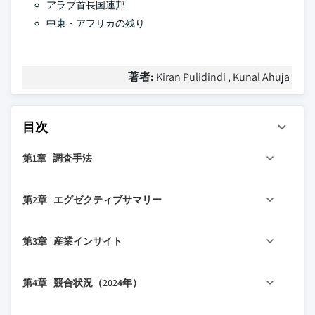
アラブ首長国連邦
中東・アフリカの残り
著者:
Kiran Pulidindi , Kunal Ahuja
目次
第1章 調査手法
1.1 市場の範囲と定義
第2章 エグゼクティブサマリー
1.2 調査デザイン
1.2.1 調査アプローチ
2.1 産業360°概要
第3章 産業インサイト
1.2.2 データ収集方法
2.2 主要市場トレンド
1.3 データマイニングソース
2.2.1 地域別
3.1 産業エコシステム分析
第4章 競合状況（2024年）
1.3.1 グローバル
2.2.2 ソース別
3.1.1 サプライヤーの状況
1.3.2 地域/国別
2.2.3 タイプ別
3.1.2 利益率
4.1 はじめに