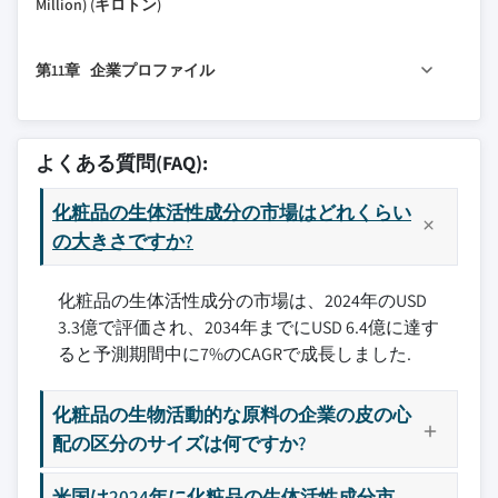
Million) (キロトン)
9.3 カプセル化
8.2.4 その他
3.7 価格動向
6.3.5 その他
5.4.3 その他
10.1 主要トレンド
9.3.1 リポソーム
8.3 ヘアケア
3.7.1 地域別
6.4 多糖類
5.5 動物由来
第11章 企業プロファイル
10.2 北米
9.3.2 ニオソーム
8.3.1 シャンプー・コンディショナー
3.7.2 製品別
6.4.1 ヒアルロン酸
5.5.1 コラーゲンとゼラチン
10.2.1 米国
9.3.3 マイクロエマルション
8.3.2 ヘアオイル・ヘアセラム
3.8 将来の市場トレンド
11.1 Active Concepts LLC
6.4.2 アルギン酸
5.5.2 はちみつとプロポリス
10.2.2 カナダ
9.3.4 固体リピッドナノ粒子
8.3.3 ヘアカラント
3.9 技術とイノベーションの状況
11.2 Ashland Global Holdings Inc.
6.4.3 キトサン
5.5.3 その他
よくある質問(FAQ):
10.3 欧州
9.3.5 その他
8.3.4 その他
11.3 BASF SE
3.9.1 現在の技術トレンド
6.4.4 その他
10.3.1 ドイツ
8.4 メイクアップ・カラーコスメティクス
化粧品の生体活性成分の市場はどれくらい
11.4 BioSpectrum, Inc.
3.9.2 新興技術
6.5 脂質と脂肪酸
10.3.2 英国
の大きさですか?
8.4.1 フェイスメイクアップ
3.10 特許状況
11.5 Clariant AG
6.5.1 オメガ-3脂肪酸
10.3.3 フランス
8.4.2 アイメイクアップ
3.11 貿易統計（HSコード） （ 注：貿易統計は主要国
11.6 Codif Technologie Naturelle
6.5.2 セラミド
のみ提供されます）
化粧品の生体活性成分の市場は、2024年のUSD
10.3.4 イタリア
8.4.3 リップ製品
11.7 Croda International Plc
6.5.3 リン脂質
3.3億で評価され、2034年までにUSD 6.4億に達す
3.11.1 主要輸入国
10.3.5 スペイン
8.4.4 その他
11.8 Evonik Industries AG
6.5.4 その他
ると予測期間中に7%のCAGRで成長しました.
3.11.2 主要輸出国
10.3.6 欧州その他
8.5 フレグランス
11.9 Gattefossé SAS
6.6 酵素
3.12 持続可能性と環境側面
10.4 アジア太平洋
8.6 口腔ケア
11.10 Givaudan SA
6.6.1 プロテアーゼ
化粧品の生物活動的な原料の企業の皮の心
3.12.1 持続可能な実践
10.4.1 中国
8.7 その他
11.11 Laboratoires Expanscience
6.6.2 リパーゼ
配の区分のサイズは何ですか?
3.12.2 廃棄物削減戦略
10.4.2 インド
11.12 Lipotec S.A.U.
6.6.3 その他
3.12.3 生産におけるエネルギー効率
10.4.3 日本
11.13 Lonza Group
6.7 ビタミンとミネラル
米国は2024年に化粧品の生体活性成分市