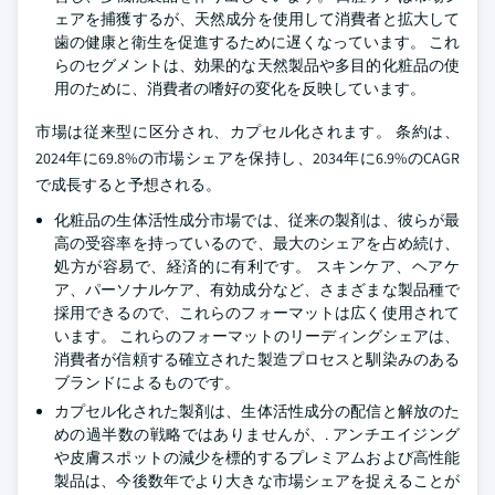
ェアを捕獲するが、天然成分を使用して消費者と拡大して
歯の健康と衛生を促進するために遅くなっています。 これ
らのセグメントは、効果的な天然製品や多目的化粧品の使
用のために、消費者の嗜好の変化を反映しています。
市場は従来型に区分され、カプセル化されます。 条約は、
2024年に69.8%の市場シェアを保持し、2034年に6.9%のCAGR
で成長すると予想される。
化粧品の生体活性成分市場では、従来の製剤は、彼らが最
高の受容率を持っているので、最大のシェアを占め続け、
処方が容易で、経済的に有利です。 スキンケア、ヘアケ
ア、パーソナルケア、有効成分など、さまざまな製品種で
採用できるので、これらのフォーマットは広く使用されて
います。 これらのフォーマットのリーディングシェアは、
消費者が信頼する確立された製造プロセスと馴染みのある
ブランドによるものです。
カプセル化された製剤は、生体活性成分の配信と解放のた
めの過半数の戦略ではありませんが、. アンチエイジング
や皮膚スポットの減少を標的するプレミアムおよび高性能
製品は、今後数年でより大きな市場シェアを捉えることが