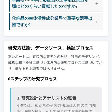
3.12.4 環境に優しい取り組み
10.4.4 オーストラリア
11.14 Lucas Meyer Cosmetics (IFF)
6.7.1 ビタミンA
場にどのくらい貢献したのですか?
3.13 カーボンフットプリントの考慮事項
10.4.5 韓国
11.15 Mibelle Biochemistry
6.7.2 ビタミンC
化粧品の生体活性成分業界で重要な選手は
3.14 原材料分析
10.4.6 アジア太平洋その他
11.16 Provital Group
6.7.3 ビタミンE
誰ですか?
3.14.1 植物由来原料
10.5 ラテンアメリカ
11.17 Seppic SA
6.7.4 その他
3.14.2 海洋由来原料
10.5.1 ブラジル
11.18 Silab
6.8 その他
3.14.3 バイオテクノロジー由来原料
10.5.2 メキシコ
11.19 Symrise AG
3.14.4 動物由来原料
10.5.3 アルゼンチン
11.20 Vytrus Biotech
研究方法論、データソース、検証プロセス
3.14.5 原材料調達の課題
10.5.4 ラテンアメリカその他
本レポートは、直接的な業界との対話、独自のモデリング、
主要な競合他社が見当たりませんか？
3.14.6 持続可能性の考慮事項
10.6 中東・アフリカ
厳格な相互検証に基づく体系的な研究プロセスに基づいてお
このレポートに掲載されている企業は厳選さ
3.15 抽出・加工技術
10.6.1 サウジアラビア
り、単なる机上調査ではありません。
れたものであり、競合全体を網羅するもので
3.15.1 従来の抽出方法
10.6.2 南アフリカ
はありません。
6ステップの研究プロセス
3.15.2 グリーン抽出技術
10.6.3 UAE
3.15.3 バイオテクノロジー生産
10.6.4 中東・アフリカその他
当社の市場収益計算は、個別にプロファイル
3.15.4 酵素抽出
されていないメーカー、販売業者、専門業者
1. 研究設計とアナリストの監督
3.15.5 超臨界流体抽出
を含む全地域の全プレイヤーを考慮したボト
GMIでは、私たちの研究方法論は人間の専門知
ムアップ手法を採用しています。プロファイ
3.15.6 超音波支援抽出
識、厳格な検証、そして完全な透明性の基盤の上