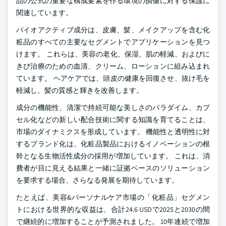
品の公式の重要な構成要素を作る環境の損傷に対する保護に
関連しています。
バイオアクティブ成分は、皮膚、髪、メイクアップを含む化
粧品のすべての主要なセグメントでアプリケーションを見つ
けます。 これらは、美容の老化、保湿、肌の軽減、およびに
きび治療のための血清、クリーム、ローションに組み込まれ
ています。 ヘアケアでは、頭皮の健康を回復させ、抜け毛を
軽減し、髪の質感と輝きを改善します。
成分の機能性、清潔で持続可能な美しさのパラダイム、カプ
セル化などの新しい配合技術に関する知識を育てることは、
市場のダイナミクスを形成しています。 機能性と透明性に対
するブランド化は、化粧品製品におけるイノベーションの根
幹となる生物活性成分の採用が増加しています。 これは、消
費者が目に見える結果と一緒に証拠ベースのソリューション
を要求する場合、さらなる発展を期待しています。
たとえば、美容&パーソナルケア市場の「化粧品」セグメン
トにおける世界的な収益は、合計24.6 USDで2025と2030の間
で継続的に増加することが予測されました。 10年連続で増加