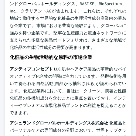
ンドグローバルホールディングス、BASF SE、BioSpectrum、
Inc.、クラリアントAGが含まれます。 これらは、それぞれの
地域で動作する世界的な化粧品の生理活性成分産業内の著名
な企業です。 市場における豊富な経験により、グローバルに
強みを持つ企業です。 堅牢な生産能力と流通ネットワークに
支えられた多様な製品ポートフォリオは、さまざまな地域で
化粧品の生体活性成分の需要が高まります。
化粧品の生物活動的な原料の市場企業
アクティブコンセプト LLC
肌やヘアケア製品の革新的なバイ
オアクティブ化合物の開発に注力しています。 発酵技術を用
いて得られる自然活動(自然から抽出される)が認められてい
ます。 化粧品業界において、当社は「クリーン」美容と性能
化粧品の多機能成分を含むことに重点を置いており、インデ
ィーやプレミアム市場化粧品ブランドの利益を捉えることが
できます。
アシュランドグローバルホールディングス株式会社
化粧品と
パーソナルケアの専門成分の分野において、世界トップクラ