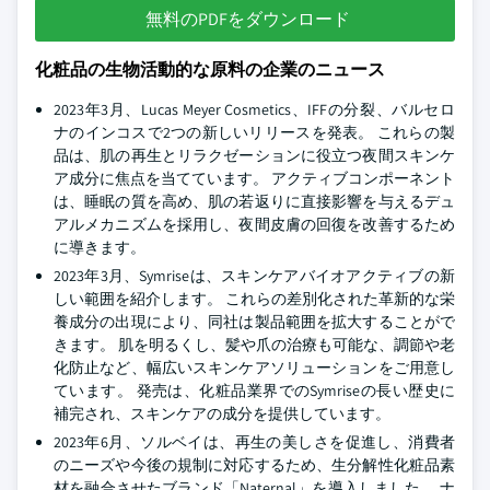
無料のPDFをダウンロード
化粧品の生物活動的な原料の企業のニュース
2023年3月、Lucas Meyer Cosmetics、IFFの分裂、バルセロ
ナのインコスで2つの新しいリリースを発表。 これらの製
品は、肌の再生とリラクゼーションに役立つ夜間スキンケ
ア成分に焦点を当てています。 アクティブコンポーネント
は、睡眠の質を高め、肌の若返りに直接影響を与えるデュ
アルメカニズムを採用し、夜間皮膚の回復を改善するため
に導きます。
2023年3月、Symriseは、スキンケアバイオアクティブの新
しい範囲を紹介します。 これらの差別化された革新的な栄
養成分の出現により、同社は製品範囲を拡大することがで
きます。 肌を明るくし、髪や爪の治療も可能な、調節や老
化防止など、幅広いスキンケアソリューションをご用意し
ています。 発売は、化粧品業界でのSymriseの長い歴史に
補完され、スキンケアの成分を提供しています。
2023年6月、ソルベイは、再生の美しさを促進し、消費者
のニーズや今後の規制に対応するため、生分解性化粧品素
材を融合させたブランド「Naternal」を導入しました。 ナ