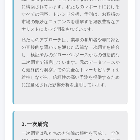
ルセクションは戦略的に重要なプレイヤーに
3.15.7 品質管理と試験
に構築されています。私たちのレポートにおける
焦点を当てており、市場規模の範囲を定義す
3.16 流通チャネル分析
すべての洞察、トレンド分析、予測は、お客様の
るものではありません。
市場の微妙なニュアンスを理解する経験豊富なア
3.16.1 直接販売
競合環境には以下も含まれる可能性があります
ナリストによって開発されています。
3.16.2 卸売業者/問屋
グローバルトップ
市場アクセスを支
私たちのアプローチは、業界の参加者や専門家と
3.16.3 オンライン小売
層に属さない地
配する販売代理店
の直接的な関わりを通じた広範な一次調査を統合
3.16.4 専門サプライヤー
域・国内限定のリ
やチャネルパート
し、検証済みのグローバルソースからの包括的な
ーダー企業
ナー
3.17 技術革新と進歩
二次調査で補完しています。元のデータソースか
3.17.1 新規抽出技術
ら最終的な洞察までの完全なトレーサビリティを
新興の破壊的企
特定の用途やエン
3.17.2 先進的なデリバリーシステム
業、スタートアッ
ドユースに特化し
維持しながら、信頼性の高い予測を提供するため
プ、または隣接業
たニッチプレイヤ
3.17.3 カプセル化技術
に定量化された影響分析を適用しています。
界からの参入者
ー
3.17.4 バイオテクノロジーの応用
3.17.5 成分発見における人工知能
無料カスタマイズ - レポート価値の最大
20%
2. 一次研究
特定のデータが必要ですか？カスタマイ
ズをリクエストして、正確な要件に合わ
一次調査は私たちの方法論の根幹を形成し、全体
せた洞察を入手してください。