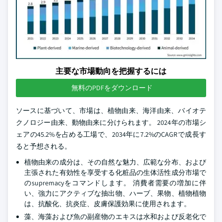
主要な市場動向を把握するには
無料のPDFをダウンロード
ソースに基づいて、市場は、植物由来、海洋由来、バイオテ
クノロジー由来、動物由来に分けられます。 2024年の市場シ
ェアの45.2%を占める工場で、2034年に7.2%のCAGRで成長す
ると予想される。
植物由来の成分は、その自然な魅力、広範な分布、および
主張された有効性を享受する化粧品の生体活性成分市場で
のsupremacyをコマンドします。 消費者需要の増加に伴
い、強力にアクティブな抽出物、ハーブ、果物、植物植物
は、抗酸化、抗炎症、皮膚保護効果に使用されます。
藻、海藻および魚の副産物のエキスは水和および反老化で