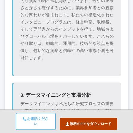
的な洞察の約80%を貢献しています。分析の正確
さと深さを確保するために、業界参加者との直接
カスタマイズを依頼する →
的な関わりが含まれます。私たちの構造化された
インタビュープログラムは、経営幹部、取締役、
そして専門家からのインプットを得て、地域およ
びグローバル市場をカバーしています。これらの
やり取りは、戦略的、運用的、技術的な視点を提
供し、包括的な洞察と信頼性の高い市場予測を可
能にします。
3. データマイニングと市場分析
データマイニングは私たちの研究プロセスの重要
な部分であり、全体的な方法論の約20%を貢献し
ています。主要プレーヤーの収益シェア分析を通
お電話くださ
い
無料のPDFをダウンロード
じて、市場構造の分析、業界トレンドの特定、マ
クロ経済要因の評価が含まれます。関連データは