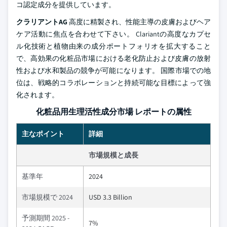
コ認定成分を提供しています。
クラリアントAG
高度に精製され、性能主導の皮膚およびヘア
ケア活動に焦点を合わせて下さい。 Clariantの高度なカプセ
ル化技術と植物由来の成分ポートフォリオを拡大すること
で、高効果の化粧品市場における老化防止および皮膚の放射
性および水和製品の競争が可能になります。 国際市場での地
位は、戦略的コラボレーションと持続可能な目標によって強
化されます。
化粧品用生理活性成分市場 レポートの属性
主なポイント
詳細
市場規模と成長
基準年
2024
市場規模で 2024
USD 3.3 Billion
予測期間 2025 -
7%