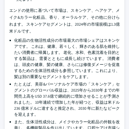
エンドの使用に基づいて市場は、スキンケア、ヘアケア、メ
イク&カラー化粧品、香り、オーラルケア、その他に分けら
れます。 スキンケアセグメントは、2024年の市場規模は1.3億
米ドルです。
化粧品の生物活性成分の市場最大の市場シェアはスキンケ
アです。 これは、健康、若々しく、輝きのある肌を維持し
たい消費者に帰属します。 老化、水和、色素沈着を目的と
する製品は、需要とともに成長し続けています。 消費者
は、頭皮の健康、髪の健康、さらには修復ダメージを促進
するための生体活性成分も参照しています。これにより、
髪は別の重要なセグメントをケアします。
たとえば、美容&パーソナルケア市場の「スキンケア」セ
グメントのグローバル収益は、2025年から2030年までの年
間売上高をUSD 37.6億で継続的に増加させることが予測さ
れました。 10年連続で増加した年が経つと、収益は米ドル
236 億米ドルに達すると推定され、2030 年に新たなピーク
を迎えます。
また、生体活性成分は、メイクやカラー化粧品の外観を改
善し、多機能製品を作り出しています。 口腔ケアは市場シ