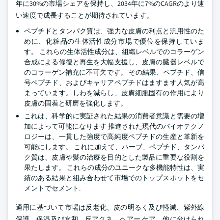
年に30%の市場シェアを保持し、2034年に7%のCAGRのより速
い速度で成長することが期待されています。
ペプチドとタンパク質は、強力な皮膚の利点と汎用性のた
めに、化粧品の生体活性成分市場で優位を保持していま
す。 これらの生体活性成分は、組織レベルでのコラーゲン
合成による修復と再生を大幅支援し、皮膚の臓器レベルで
のコラーゲン補充に不可欠です。 その結果、ペプチド、信
号ペプチド、およびキャリアペプチドはますます人気が高
まっています。しわを減らし、皮膚細胞固有の作用により
皮膚の固着と研磨を強化します。
これは、科学的に実証された結果の消費者意識と需要の増
加によって可能になります 推進された現代のバイオテクノ
ロジーは、一貫した強度で高純度ペプチドの生産と革新を
可能にします。 これに加えて、ハーブ、ペプチド、タンパ
ク質は、皮膚や髪の治療を目的とした製品に重要な役割を
果たします。 これらの成分のユニークな多機能特性は、実
績のある結果と組み合わせて市場でのトップスポットをセ
メントでセメント.
適用に基づいて市場は反老化、皮の明るく及び軽減、紫外線
保護、保湿及び水和、反アクネ、ヘアー ケア、他に分けられ