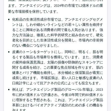
ます。 アンチエイジングは、2024年の市場で1.2億米ドルの重
要な市場規模を保持しています。
化粧品の生体活性成分市場では、アンチエイジングセグメ
ントは、しわや細かいラインなどの若々しい属性を維持す
ることに興味がある消費者の間で最も人気があります。 強
力な方法論は、徹底した科学的研究と組み合わせて、硬化
老化を目的とした生体活性成分を開発し、市場内の非前例
のない機会につながりました。
皮膚のトーンをターゲットにし、同時に、明るく、肌を明
るくする製品も市場牽引を獲得しています。 また、消費者
の紫外線保護意識は、太陽の損傷や防御的なスキンケアに
関する成長を続け、この重要な焦点領域を作ります。 肌の
健康とバリア機能を維持し、水分補給と保湿製品が着実に
成長し続けます。 市場拡張は、若い人口と敏感な皮膚の人
口統計学によって抗アクネの公式によっても役立ちます。
例えば、アンチエイジング製品のグローバル市場は、2023
年に約47億米ドルで評価され、今後10年間で約80億米ドル
に増加すると予想される。 これは、アンチエイジング製品
革新におけるバイオアクティブ成分のための多くの機会を
与えます。