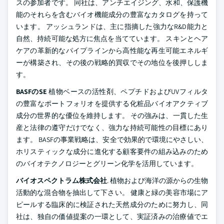
スの参加者です。 同社は、アンチエイジング、水和、保護機
能のそれらを含むバイオ機能成分の豊富なカタログを持って
います。 アッシュランドは、主に指摘した強力なR&D能力と
自然、持続可能な処方に焦点を当てています。 スキンとヘア
ケアの革新的なパイプラインから高性能な再生可能エネルギ
ーが構築され、その後の戦略的買収でその地位を後押ししま
す。
BASFのSE
植物ベースの活性剤、ペプチドおよびUVフィルタ
の豊富なポートフォリオを提供する化粧品バイオアクティブ
成分の世界的な優位を維持します。 その強みは、一貫した生
産と法律の遵守だけでなく、強力な持続可能性の目標にあり
ます。 BASFの事業戦略は、安全で効果的で環境にやさしい、
ホリスティックな成分に進化する顧客要件の組み込みのため
のバイオテクノロジーとグリーン化学を活用しています。
バイオスペクトラム株式会社
. 植物および海洋の源からの生物
活動的な混合物を抽出して下さい。 健康と緑の美容市場にア
ピールする臨床的に検証された天然成分のために努力し、同
社は、独自の価値提案の一環として、実証済みの治療値でエ