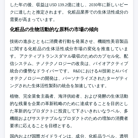
した年の後、収益はUSD 139.2億に達し、2030年に新しいピー
クに達したと推定されます。 化粧品業界での生体活性成分の
需要が高まっています。
化粧品の生物活動的な原料の市場の傾向
技術の進歩とともに消費者行動を発展させ、機能性美容製品
に関する化粧品の生体活性成分市場の変化を推進していま
す。 アクティブトランスダマル吸収のためのカプセル化、配
信システム、ナノテクノロジーの改良は、バイオアクティブ
統合の優勢なドライバーです。 R&DにおけるAI技術とAIバイ
オテクノロジーの開発は、パーソナライズされたターゲティ
ングされた生体活性製剤の統合を加速しています。
植物、完全菜食主義者、海洋供給者、および発酵の生体活動
的な残量を企業の革新戦略のために達成することを目的とし
た革新的なプロダクトに投資して下さいきれいなラベル、多
機能およびサステナブルなプロダクトのための増加の消費者
要求に応えることを目標とする。
国内および国際ガイドラインは、成分、化粧品ラベル、透明