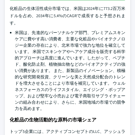
化粧品の生体活性成分市場では、米国は2024年に773.2百万米
ドルを占め、2034年に5.4%のCAGRで成長すると予想されま
す。
米国は、先進的なパーソナルケア部門、プレミアムスキン
ケアに費やす高い消費者、主要な化粧品やバイオテクノロ
ジー企業の存在により、北米市場で強力な地位を確立して
います。 米国でスキンケアやヘアケア成分を販売する科学
的アプローチは高度に進んでいます。したがって、ペプチ
ド、酸化防止剤、植物抽出物などのバイオアクティブの強
い消費があります。 また、新製品のイノベーション、積極
的な研究開発投資、クリーンな美と天然成分配合のトレン
ドを増大させることにより市場を補完しています。 ウェル
ネスフォーカスのライフスタイル、エイジング・ポップア
ップ、および堅牢な小売および電子商取引サプライチェー
ンの組み合わせにより、さらに、米国地域の市場での競争
力を高めます。
化粧品の生物活動的な原料の市場シェア
トップ5企業には、アクティブコンセプトのLLC、アッシュラ