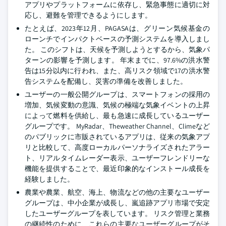
アプリやプラットフォームに依存し、緊急事態に適切に対
応し、避難を管理できるようにします。
たとえば、2023年12月、PAGASAは、グリーン気候基金の
ローンチでインパクトベースの予測システムを導入しまし
た。 このシフトは、天候を予測しようとするから、気象パ
ターンの影響を予測します。 年末までに、97.6%の洪水警
告は15分以内に行われ、また、高リスク領域で17の洪水警
告システムを配備し、災害の準備を改善しました。
ユーザーの一般公開グループは、スマートフォンの採用の
増加、気候変動の意識、気候の極端な気象イベントの上昇
によって燃料を供給し、最も急速に成長しているユーザー
グループです。 MyRadar、Theweather Channel、Climeなど
のパブリックに市販されているアプリは、従来の気象アプ
リと比較して、高度ローカルパーソナライズされたアラー
ト、リアルタイムレーダー表示、ユーザーフレンドリーな
機能を提供することで、最近印象的なインストール成長を
経験しました。
農業や農業、航空、海上、物流などの他の主要なユーザー
グループは、中小企業が成長し、嵐追跡アプリ市場で安定
したユーザーグループを表しています。 リスク管理と業務
の継続性のために、これらの主要なユーザーグループがそ