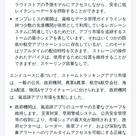
ラウドストアの予測モデルにアクセスしながら、安全に低
レイテンシーデータを摂取することができます。
オンプレミスの展開は、厳格なデータ管理ガイドラインを
持つ少数の先進機関が依然として利用しているレガシーシ
ステムに関連しているためだけ、アプリ市場を追跡するス
トームの最小シェアを表しています。 それはいくつかの防
衛や航空アプリケーションに存在しているが、このモード
はリアルタイムの配信特性を欠きます。 ストレージの操作
されたデバイスは、使用するために位置を維持することが
できますが、スケーリング容量なしで。
エンドユースに基づいて、ストームトラッキングアプリ市場
は、一般の公共、政府機関、農業&農業、航空&航空会社、海
上&配送、物流&サプライチェーンに分けられます。 政府機関
は、嵐追跡アプリ市場を支配しました。
政府機関は、嵐追跡アプリのユーザーの主要なグループを
維持します。 災害対策、早期警戒システム、公共安全管理
等の役割により、市場シェアの最大化が期待されます。 政
府セクターは、レーダー、衛星フィード、および深刻な気
象アラートへのリアルタイムアクセスを可能にする正確な