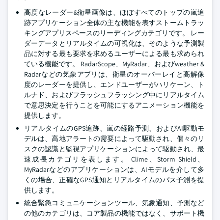
高度なレーダー&衛星画像は、ほぼすべてのトップの嵐追
跡アプリケーション全体の主な機能を表すストームトラッ
キングアプリスペースのリーディングカテゴリです。 レー
ダーデータとリアルタイムの可視化は、そのような予測製
品に対する最も要求を求めるユーザーによる最も求められ
ている機能です。 RadarScope、MyRadar、およびweather &
Radarなどの気象アプリは、衛星のオーバーレイと高解像
度のレーダーを提供し、エンドユーザーがハリケーン、ト
ルナド、およびフラッシュフラッシング中にリアルタイム
で意思決定を行うことを可能にするアニメーション機能を
提供します。
リアルタイムのGPS追跡、嵐の経路予測、およびAI駆動モ
デルは、高地アラートの需要によって駆動され、個々のリ
スクの認識と監視アプリケーションによって駆動され、最
速成長カテゴリを表します。 Clime、Storm Shield、
MyRadarなどのアプリケーションは、AIモデルを介して多
くの場合、正確なGPS通知とリアルタイムのパス予測を提
供します。
統合緊急コミュニケーションツール、気象通知、予測など
の他のカテゴリは、コア製品の機能ではなく、サポート機