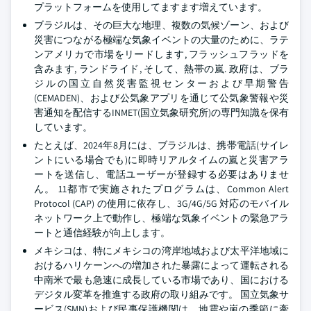
プラットフォームを使用してますます増えています。
ブラジルは、その巨大な地理、複数の気候ゾーン、および
災害につながる極端な気象イベントの大量のために、ラテ
ンアメリカで市場をリードします, フラッシュフラッドを
含みます, ランドライド, そして、熱帯の嵐. 政府は、ブラ
ジルの国立自然災害監視センターおよび早期警告
(CEMADEN)、および公気象アプリを通じて公気象警報や災
害通知を配信するINMET(国立気象研究所)の専門知識を保有
しています。
たとえば、2024年8月には、ブラジルは、携帯電話(サイレ
ントにいる場合でも)に即時リアルタイムの嵐と災害アラ
ートを送信し、電話ユーザーが登録する必要はありませ
ん。 11都市で実施されたプログラムは、Common Alert
Protocol (CAP) の使用に依存し、3G/4G/5G 対応のモバイル
ネットワーク上で動作し、極端な気象イベントの緊急アラ
ートと通信経験が向上します。
メキシコは、特にメキシコの湾岸地域および太平洋地域に
おけるハリケーンへの増加された暴露によって運転される
中南米で最も急速に成長している市場であり、国における
デジタル変革を推進する政府の取り組みです。 国立気象サ
ービス(SMN)および民事保護機関は、地震や嵐の季節に牽