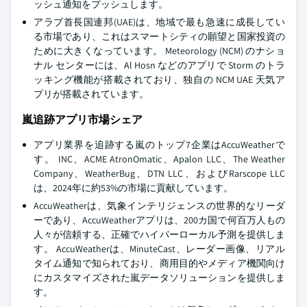
ッシュ通知をプッシュします。
アラブ首長国連邦(UAE)は、地域で最も急速に成長してい
る市場であり、これはスマートシティの願望と国家投資の
ために大きくなっています。 Meteorology (NCM) のナショ
ナル センターには、Al Hosn などのアプリで Storm のトラ
ッキング機能が搭載されており、独自の NCM UAE 天気ア
プリが搭載されています。
嵐追跡アプリ市場シェア
アプリ業界を追跡する嵐のトップ7企業はAccuWeatherで
す。 INC、ACME AtronOmatic、Apalon LLC、The Weather
Company、WeatherBug、DTN LLC、およびRarscope LLC
は、2024年に約53%の市場に貢献しています。
AccuWeatherは、気象インテリジェンスの世界的なリーダ
ーであり、AccuWeatherアプリは、200カ国で何百万人もの
人々が信頼する、正確でハイパーローカル予測を提供しま
す。 AccuWeatherは、MinuteCast、レーダー画像、リアル
タイム通知で知られており、商用目的やメディア機関向け
にカスタマイズされた嵐データソリューションを提供しま
す。