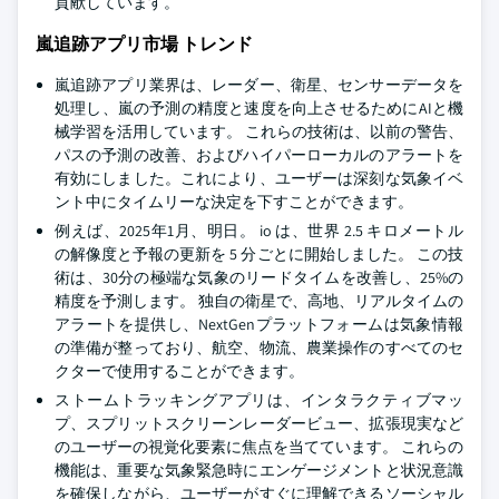
貢献しています。
嵐追跡アプリ市場 トレンド
嵐追跡アプリ業界は、レーダー、衛星、センサーデータを
処理し、嵐の予測の精度と速度を向上させるためにAIと機
械学習を活用しています。 これらの技術は、以前の警告、
パスの予測の改善、およびハイパーローカルのアラートを
有効にしました。これにより、ユーザーは深刻な気象イベ
ント中にタイムリーな決定を下すことができます。
例えば、2025年1月、明日。 io は、世界 2.5 キロメートル
の解像度と予報の更新を 5 分ごとに開始しました。 この技
術は、30分の極端な気象のリードタイムを改善し、25%の
精度を予測します。 独自の衛星で、高地、リアルタイムの
アラートを提供し、NextGenプラットフォームは気象情報
の準備が整っており、航空、物流、農業操作のすべてのセ
クターで使用することができます。
ストームトラッキングアプリは、インタラクティブマッ
プ、スプリットスクリーンレーダービュー、拡張現実など
のユーザーの視覚化要素に焦点を当てています。 これらの
機能は、重要な気象緊急時にエンゲージメントと状況意識
を確保しながら、ユーザーがすぐに理解できるソーシャル