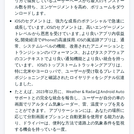
リカで成長しているユーザーベースから最大のインストー
ル数を持ち、エンゲージメントを高め、ボリュームをダウ
ンロードします。
iOSのセグメントは、強力な成長のポテンシャルで急速に
成長しています, iOSのセグメントは、高いエンゲージメン
トレベルから恩恵を受けています, より良いアプリ内収益
化, 開発経済でiPhoneの高速採用. iOSの嵐追跡アプリは、通
常、システムレベルの機能、改善されたアニメーションと
トランジションのパフォーマンス、およびタスクアウェア
のコンテキストでより良い通知機能とより良い統合を持っ
ています。 IOSのトップストームトラッキングアプリは、
特に北米やヨーロッパで、ユーザーが受け取るプレミアム
ポジショニングと確認されたロイヤリティをシグナル伝達
しました。
たとえば、2023年12月に、Weather & RadarはAndroid Auto
サポートとの完全な統合を報告し、ユーザーが自分の車の
画面でリアルタイム気象レーダー、雷、温度マップを見る
ことができます。 アプリケーションには、あなたの場所に
応じて分割画面オプションと自動更新を使用する能力があ
り、ドライバーは、便利な方法で道路上の気象条件を監視
する機会を持っている一度。