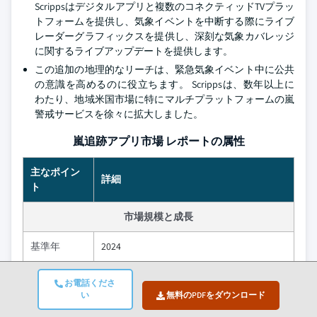
Scrippsはデジタルアプリと複数のコネクティッドTVプラッ
トフォームを提供し、気象イベントを中断する際にライブ
レーダーグラフィックスを提供し、深刻な気象カバレッジ
に関するライブアップデートを提供します。
この追加の地理的なリーチは、緊急気象イベント中に公共
の意識を高めるのに役立ちます。 Scrippsは、数年以上に
わたり、地域米国市場に特にマルチプラットフォームの嵐
警戒サービスを徐々に拡大しました。
嵐追跡アプリ市場 レポートの属性
主なポイン
詳細
ト
市場規模と成長
基準年
2024
市場規模で
USD 914 Million
お電話くださ
2024
い
無料のPDFをダウンロード