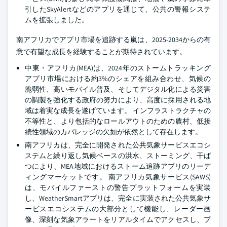
引したSkyAlertなどのアプリを通じて、公共の警報システ
ムを拡張しました。
南アフリカでアプリ市場を追跡する嵐は、2025-2034からの有
意で有望な成長を経験することが期待されています。
中東・アフリカ(MEA)は、2024年のストームトラッキング
アプリ市場における約3%のシェアを組み合わせ、気候の
脆弱性、高いモバイル普及、そしてデジタル化による災害
の調製を強化する政府の努力により、高度に採用される地
域は着実な成長を遂げています。 インフラストラクチャの
不等性と、より包括的なロールアウトのための農村、低接
続性領域のカバレッジの欠如が依然として存在します。
南アフリカは、完全に開発された公共気象サービスエコシ
ステムと繰り返し気候ベースの洪水、ストーミング、干ば
つにより、MEA地域におけるストーム追跡アプリのリーデ
ィングマーケットです。 南アフリカ気象サービス(SAWS)
は、モバイルファーストの警告プラットフォームを実装
し、WeatherSmartアプリは、完全に実装された公共気象サ
ービスエコシステムの大部分として機能し、レーダー画
像、深刻な気象アラートをリアルタイムでアクセスし、プ