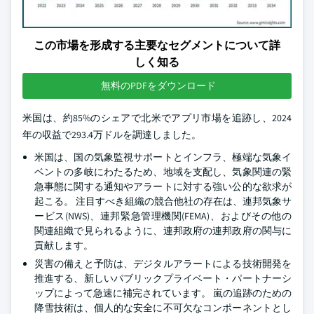
この市場を形成する主要なセグメントについて詳
しく知る
無料のPDFをダウンロード
米国は、約85%のシェアで北米でアプリ市場を追跡し、2024
年の収益で293.4万ドルを調達しました。
米国は、国の気象監視サポートとインフラ、極端な気象イ
ベントの多岐にわたるため、地域を支配し、気象関連の緊
急事態に関する通知やアラートに対する強い公的な欲求が
起こる。 注目すべき組織の競合他社の存在は、連邦気象サ
ービス(NWS)、連邦緊急管理機関(FEMA)、およびその他の
関連組織で見られるように、連邦政府の連邦政府の関与に
貢献します。
災害の備えと予防は、デジタルアラートによる技術開発を
推進する、新しいパブリックプライベート・パートナーシ
ップによって急速に補完されています。 嵐の追跡のための
降雪技術は、個人的な安全に不可欠なコンポーネントとし