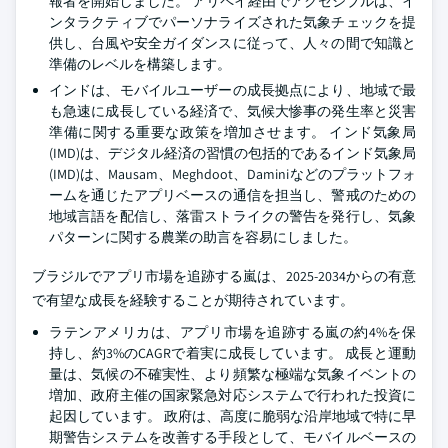
報者を開始しました。 アリペイ経由でアクセシブルは、イ
ンタラクティブでパーソナライズされた気象チェックを提
供し、台風や安全ガイダンスに従って、人々の間で知識と
準備のレベルを構築します。
インドは、モバイルユーザーの成長拠点により、地域で最
も急速に成長している経済で、気候大惨事の発生率と災害
準備に関する重要な政策を増加させます。 インド気象局
(IMD)は、デジタル経済の習慣の包括的であるインド気象局
(IMD)は、Mausam、Meghdoot、Daminiなどのプラットフォ
ームを通じたアプリベースの通信を担当し、警戒のための
地域言語を配信し、落雷ストライクの警告を発行し、気象
パターンに関する農業の助言を容易にしました。
ブラジルでアプリ市場を追跡する嵐は、2025-2034からの有意
で有望な成長を経験することが期待されています。
ラテンアメリカは、アプリ市場を追跡する嵐の約4%を保
持し、約3%のCAGRで着実に成長しています。 成長と運動
量は、気候の不確実性、より頻繁な極端な気象イベントの
増加、政府主催の国家緊急対応システムで行われた投資に
起因しています。 政府は、高度に脆弱な沿岸地域で特に早
期警告システムを改善する手段として、モバイルベースの