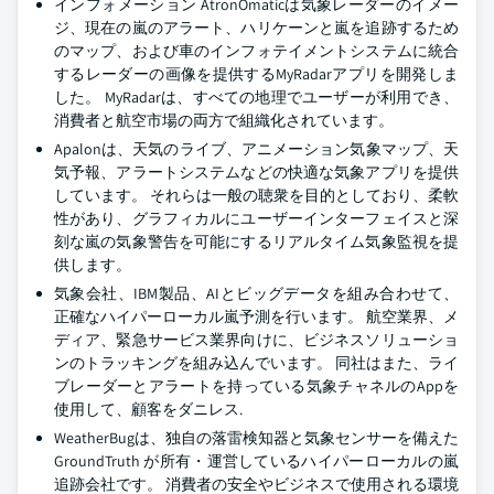
インフォメーション AtronOmaticは気象レーダーのイメー
ジ、現在の嵐のアラート、ハリケーンと嵐を追跡するため
のマップ、および車のインフォテイメントシステムに統合
するレーダーの画像を提供するMyRadarアプリを開発しま
した。 MyRadarは、すべての地理でユーザーが利用でき、
消費者と航空市場の両方で組織化されています。
Apalonは、天気のライブ、アニメーション気象マップ、天
気予報、アラートシステムなどの快適な気象アプリを提供
しています。 それらは一般の聴衆を目的としており、柔軟
性があり、グラフィカルにユーザーインターフェイスと深
刻な嵐の気象警告を可能にするリアルタイム気象監視を提
供します。
気象会社、IBM製品、AIとビッグデータを組み合わせて、
正確なハイパーローカル嵐予測を行います。 航空業界、メ
ディア、緊急サービス業界向けに、ビジネスソリューショ
ンのトラッキングを組み込んでいます。 同社はまた、ライ
ブレーダーとアラートを持っている気象チャネルのAppを
使用して、顧客をダニレス.
WeatherBugは、独自の落雷検知器と気象センサーを備えた
GroundTruth が所有・運営しているハイパーローカルの嵐
追跡会社です。 消費者の安全やビジネスで使用される環境