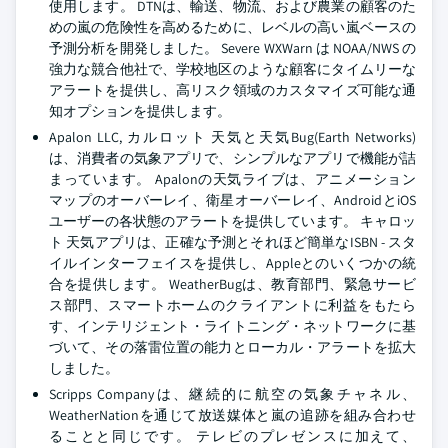
使用します。 DTNは、輸送、物流、および農業の顧客のた
めの嵐の危険性を高めるために、レベルの高い嵐ベースの
予測分析を開発しました。 Severe WXWarn は NOAA/NWS の
強力な競合他社で、学校地区のような顧客にタイムリーな
アラートを提供し、高リスク領域のカスタマイズ可能な通
知オプションを提供します。
Apalon LLC, カルロット 天気と天気Bug(Earth Networks)
は、消費者の気象アプリで、シンプルなアプリで機能が詰
まっています。 Apalonの天気ライブは、アニメーション
マップのオーバーレイ、衛星オーバーレイ、AndroidとiOS
ユーザーの各状態のアラートを提供しています。 キャロッ
ト 天気アプリは、正確な予測とそれほど簡単なISBN - スタ
イルインターフェイスを提供し、Appleとのいくつかの統
合を提供します。 WeatherBugは、教育部門、緊急サービ
ス部門、スマートホームのクライアントに利益をもたら
す、インテリジェント・ライトニング・ネットワークに基
づいて、その落雷位置の能力とローカル・アラートを拡大
しました。
Scripps Companyは、継続的に航空の気象チャネル、
WeatherNationを通じて放送媒体と嵐の追跡を組み合わせ
ることと同じです。 テレビのプレゼンスに加えて、