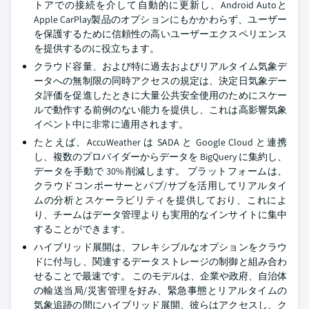
トアでの接続を介して自動的に更新し、Android Autoと
Apple CarPlay製品のオプションにもかかわらず、ユーザー
を保護するために信頼性の高いユーザーエクスペリエンス
を提供するのに役立ちます。
クラウド容量、および特に過去およびリアルタイム気象デ
ータへの無制限の同時アクセスの規定は、決定日気象デー
タ評価を促進したときに大量公共安全使用のためにスケー
ルで動作する前例のない能力を提供し、これは高影響気象
イベント中に非常に適用されます。
たとえば、AccuWeather は SADA と Google Cloud と連携
し、複数のプロバイダーからデータを BigQuery に集約し、
データを手動で 30% 削減します。 プラットフォームは、
クラウドコンポーサーとパブ/サブを活用してリアルタイ
ムの分析とスケーラビリティを提供しており、これによ
り、チームはデータ管理よりも実用的なインサイトに集中
することができます。
ハイブリッド展開は、フレキシブルなオプションをクラウ
ドに付与し、関連するデータストレージの制御と組み合わ
せることで最速です。 このモデルは、企業や政府、自治体
の輸送当局/災害管理を好み、緊急事態とリアルタイムの
気象追跡の間にハイブリッド展開、彼らはアクセスし、ク