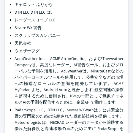
キャロット ふりがな
DTN LLC(DTN LLC)は、
レーダースコープ LLC
Severe WX 警告
スクラップスカンパニー
天気会社
ウェザーブグ
AccuWeather Inc.、ACME AtronOmatic、およびTheweather
Companyは、高度なレーダー、AI警告ツール、およびグロ
ーバルな予測を活用し、AcuWeatherは、MinuteCastなどの
ハイパーローカルツールを使用して、公共安全などの市場
への極端なローカルの意識を開発しています。 ACME
MyRadar, また、Android Autoと統合します, 航空関連の操作
を監視するために使用され、IBMの一部として気象チャネ
ルとAIの予測を配信するために、企業APIで動作します.
RadarScope LLC、DTN LLC、Severe WXWarnは、公共安全分
野の専門家のための洗練された嵐追跡技術を提供します。
Meteorologists は、NEXRAD レーダーのデータから追跡する
優れた解像度と高速移動の嵐のために主に RadarScope を