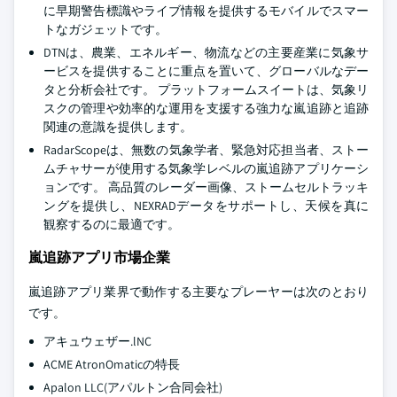
に早期警告標識やライブ情報を提供するモバイルでスマー
トなガジェットです。
DTNは、農業、エネルギー、物流などの主要産業に気象サ
ービスを提供することに重点を置いて、グローバルなデー
タと分析会社です。 プラットフォームスイートは、気象リ
スクの管理や効率的な運用を支援する強力な嵐追跡と追跡
関連の意識を提供します。
RadarScopeは、無数の気象学者、緊急対応担当者、ストー
ムチャサーが使用する気象学レベルの嵐追跡アプリケーシ
ョンです。 高品質のレーダー画像、ストームセルトラッキ
ングを提供し、NEXRADデータをサポートし、天候を真に
観察するのに最適です。
嵐追跡アプリ市場企業
嵐追跡アプリ業界で動作する主要なプレーヤーは次のとおり
です。
アキュウェザー.lNC
ACME AtronOmaticの特長
Apalon LLC(アパルトン合同会社)