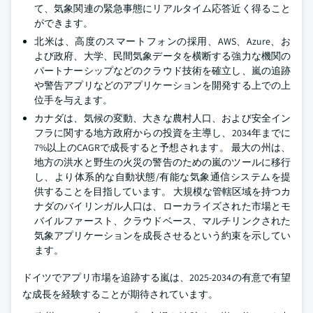
て、気象関連の緊急事態にリアルタイム応答近く得ること
ができます。
北米は、高度のスマートフォンの採用、AWS、Azure、お
よび政府、大学、民間気象データを横断する強力な機関の
パートナーシップなどのクラウド技術を確立し、嵐の追跡
や警告アプリなどのアプリケーションを開発する上での上
位手を与えます。
カナダは、気候の変動、大きな農村人口、および安全イン
フラに関する地方政府からの投資を主導し、2034年までに
7%以上のCAGRで成長すると予想されます。 最大の州は、
地方の洪水と野生の火災の警告のための嵐のツールに移行
し、より体系的な自動状態/有能な気象通信システムを提
供することを目指しています。 大規模な管轄区域を持つカ
ナダのバイリンガル人口は、ローカライズされた市場とモ
バイルファースト、クラウドベース、マルチリンクされた
気象アプリケーションを成長させるという約束を示してい
ます。
ドイツでアプリ市場を追跡する嵐は、2025-2034の有意で有望
な成長を経験することが期待されています。