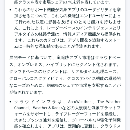
能クラスを表す市場シェアの7%未満を表しています。
これらのサポート機能が気象アプリのユーザビリティを増
加させるにつれて、これらの機能はエンドユーザーによっ
て行われた決定に影響を及ぼすのと同じ能力を持ちませ
ん。これにより、レーダーベースのインテリジェンスとリ
アルタイムの経路予測は、情報メディア機能から提供され
ます。 これらのカテゴリは、アプリ開発を追跡するストー
ムに一時的な添加値であることが予測されます。
展開モードに基づいて、嵐追跡アプリ市場はクラウドベー
ス、オンプレミス、ハイブリッドにセグメント化されます。
クラウドベースのセグメントは、リアルタイム処理ニーズ、
グローバルコネクティビティ、クロスデバイス機能の継続的
なニーズのために、約60%のシェアで市場を支配することが
期待されています。
クラウドインフラは、AccuWeather、The Weather
Channel、Weather & Radarなどの大規模な気象プラットフ
ォームをサポートし、ライブレーダーフィードを接続し、
大きなプッシュ通知を送信し、グローバルなAI強化予測機
能を確立します。 アプリは、定期的に更新し、クラウドス