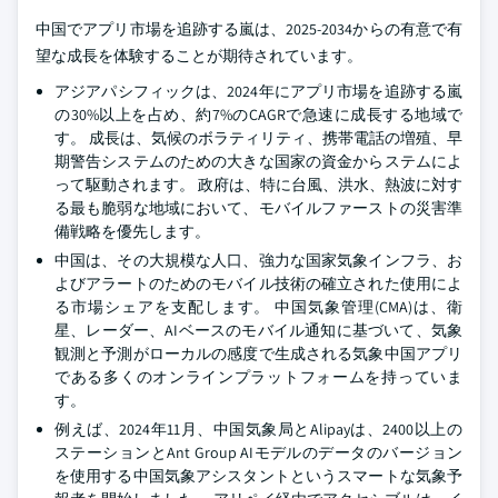
中国でアプリ市場を追跡する嵐は、2025-2034からの有意で有
望な成長を体験することが期待されています。
アジアパシフィックは、2024年にアプリ市場を追跡する嵐
の30%以上を占め、約7%のCAGRで急速に成長する地域で
す。 成長は、気候のボラティリティ、携帯電話の増殖、早
期警告システムのための大きな国家の資金からステムによ
って駆動されます。 政府は、特に台風、洪水、熱波に対す
る最も脆弱な地域において、モバイルファーストの災害準
備戦略を優先します。
中国は、その大規模な人口、強力な国家気象インフラ、お
よびアラートのためのモバイル技術の確立された使用によ
る市場シェアを支配します。 中国気象管理(CMA)は、衛
星、レーダー、AIベースのモバイル通知に基づいて、気象
観測と予測がローカルの感度で生成される気象中国アプリ
である多くのオンラインプラットフォームを持っていま
す。
例えば、2024年11月、中国気象局とAlipayは、2400以上の
ステーションとAnt Group AIモデルのデータのバージョン
を使用する中国気象アシスタントというスマートな気象予