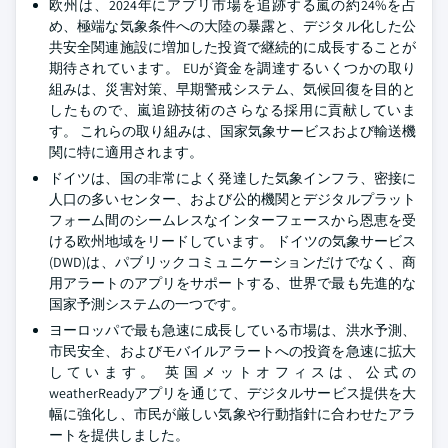
欧州は、2024年にアプリ市場を追跡する嵐の約24%を占
め、極端な気象条件への大陸の暴露と、デジタル化した公
共安全関連施設に増加した投資で継続的に成長することが
期待されています。 EUが資金を調達するいくつかの取り
組みは、災害対策、早期警戒システム、気候回復を目的と
したもので、嵐追跡技術のさらなる採用に貢献していま
す。 これらの取り組みは、国家気象サービスおよび輸送機
関に特に適用されます。
ドイツは、国の非常によく発達した気象インフラ、密接に
人口の多いセンター、および公的機関とデジタルプラット
フォーム間のシームレスなインターフェースから恩恵を受
ける欧州地域をリードしています。 ドイツの気象サービス
(DWD)は、パブリックコミュニケーションだけでなく、商
用アラートのアプリをサポートする、世界で最も先進的な
国家予測システムの一つです。
ヨーロッパで最も急速に成長している市場は、洪水予測、
市民安全、およびモバイルアラートへの投資を急速に拡大
しています。 英国メットオフィスは、公式の
weatherReadyアプリを通じて、デジタルサービス提供を大
幅に強化し、市民が厳しい気象や行動指針に合わせたアラ
ートを提供しました。