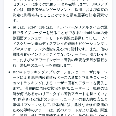
セグメントに多くの気象データを破壊します。 UI/UXデザ
インは、開発者がエンゲージメント、採用、および保持の
決定に影響を与えることができる最も重要な決定要素で
す。
例えば、2024年2月には、ドライバーがリアルタイムの運
転でライブレーダーを見ることができるAndroid Autoの分
割画面ダッシュボードモードを実際に起動しました。 ワイ
ドスクリーン車両ディスプレイの運転ナビゲーションマッ
プやメッセージング機能を見るのに便利です。 また、他の
機能強化やインタラクティブなパンレーダー、温度レイヤ
ー、およびAEアワードレポート警告の重要な天気が搭載さ
れ、運転中のユーザーを移動します。
storm トラッキングアプリケーションは、ユーザにキーワ
ードによる地理的位置情報ベースの通知とマルチロケーシ
ョントラッキングによるユーザー固有のアラートを提供し
ます。 潜在的に危険な状況を提供, ユーザーは、現在の場
所が何であるかのリアルタイム警告アラートを持っていま
す, 保存された場所のレポート, ユーザーの個人的な安全と
準備オプションとして. 具体的には、危険な天候の説明の
ための即時のアラートは、嵐のアラートがより正確、関連
性、適時、そして効果的であるように、その仕様にパーソ