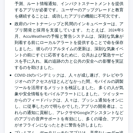
予測、ルート情報通知、インパクトステートメントを提供
するアプリが必要です。 ユーザーのアップグレードと教育
を継続することは、成功したアプリの機能に不可欠です。
政府のパートナーシップと民間のインキュベーターは、ア
プリ開発と採用を支援しています。 たとえば、2024年5
月、AccuWeatherの予報と警告システムは、深刻な気象が
到着する前にローカルアラートを提供することで命を保存
しました。 彼らのリアルタイムの更新は、深刻な気象イベ
ントの前にすぐに応答するために、公共および緊急サービ
スを手に入れ、嵐の追跡の力と公共の安全への影響を実証
するのを助けました。
COVID-19のパンデミックは、人々が成し遂げ、テレビやラ
ジオへのアクセスがほとんどなかった間、モバイルの調製
ツールを活用するメリットを検証しました。 多くの人が気
象や安全情報をモバイルアラートにしました。 ツイッター
からのフィードバックは、人々は、プッシュ通知をオンに
し、に従事したので明らかでした, アプリの開発者は、こ
れらの通知に貢献し、アレクサやGoogleアシスタントなど
のアプリの音声サポートを有効にし、多くの場合、アプリ
がオフラインになったときに警告を許しました.
プレミアム、データリッチなアプリは、高度なレーダー追