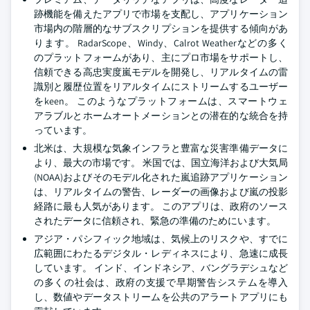
跡機能を備えたアプリで市場を支配し、アプリケーション
市場内の階層的なサブスクリプションを提供する傾向があ
ります。 RadarScope、Windy、Calrot Weatherなどの多く
のプラットフォームがあり、主にプロ市場をサポートし、
信頼できる高忠実度嵐モデルを開発し、リアルタイムの雷
識別と履歴位置をリアルタイムにストリームするユーザー
をkeen。 このようなプラットフォームは、スマートウェ
アラブルとホームオートメーションとの潜在的な統合を持
っています。
北米は、大規模な気象インフラと豊富な災害準備データに
より、最大の市場です。 米国では、国立海洋および大気局
(NOAA)およびそのモデル化された嵐追跡アプリケーション
は、リアルタイムの警告、レーダーの画像および嵐の投影
経路に最も人気があります。 このアプリは、政府のソース
されたデータに信頼され、緊急の準備のためにいます。
アジア・パシフィック地域は、気候上のリスクや、すでに
広範囲にわたるデジタル・レディネスにより、急速に成長
しています。 インド、インドネシア、バングラデシュなど
の多くの社会は、政府の支援で早期警告システムを導入
し、数値やデータストリームを公共のアラートアプリにも