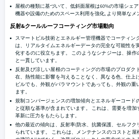
屋根の種類に基づいて、低斜面屋根は60%の市場シェア
機器や設備のためのスペース利用を強化, より簡単なメ
反射&クールルーフコーティング市場動向
スマートビル技術とエネルギー管理機器でコーティン
は、リアルタイムエネルギーデータの完全な可能性を実
化するのに役立ちます。 このようなシナジーは、操
と一貫しています。
反射及び涼しい屋根のコーティングの市場のプロダク
在、熱性能に影響を与えることなく、異なる色、仕上
ビルでも、外観がパラマウントであっても、外観の重
ます。
規制コンバージェンスの増加傾向とエネルギーコード
と従順な基準が含まれています。 これは、需要を増
革新に圧力をもたらします。
他の最近の傾向は、反射率(防水、抗菌保護、セルフク
られています。 これらは、メンテナンスのコストと