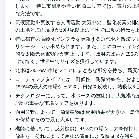
します。 特に市街地や暑い気象エリアでは、電力の
な方法です。
気候変動を実践する人間活動 大気中の二酸化炭素の排
の土地と海面温度が20世紀以上の平均で1.3度の摂氏
特に都市の高齢化インフラを更新する近代化と改装プ
リケーションが求められます。 また、このコーティ
的な太陽光発電効率が向上します。 政府の政策とES
けでなく、世界中でサイズを獲得しています。
北米は28.8%の市場シェアにまともな部分を持ち、高
コーティングタイプでは、耐候性、耐紫外線性、およ
68.9%の最大の市場シェアを、日光を反映し、熱吸収
テクノロジーによって、水ベースの技術は、大規模な
55%の重要な市場シェアを握ります。
適用分野によって、商業建物は費用効果が大きい、急流
を保持するので最も大きいです。
機能に基づいて、反射機能は46%の市場シェアを保持
放射を、それによって屋根の表面による熱吸収を減ら