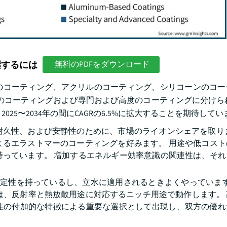
握するには
無料のPDFをダウンロード
のコーティング、アクリルのコーティング、シリコーンのコー
スのコーティングおよび専門および高度のコーティングに分けら
2025〜2034年の間にCAGRの6.5%に拡大することを期待して
耐久性、および安静性のために、市場のライオンシェアを取りま
よるエラストマーのコーティングを好みます。 用途や低コスト
持っています。 増加するエネルギー効率意識の関連性は、それ
安定性を持っているし、立水に適用されるときよくやっています
系コーティングは、反射率と熱放散用途に対応するニッチ用途で動作します
性の付加的な特徴による重要な選択として出現し、双方の優れ