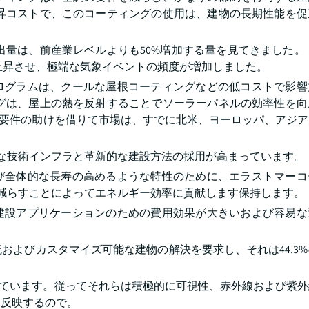
上昇コストで、このコーティングの使用は、建物の長期性能を促
出量は、前産業レベルよりも50%増加する量を見てきました。
を上昇させ、極端な気象イベントの頻度が増加しました。
ログラムは、クールな屋根コーティングなどの低コストで影響
ングは、屋上の熱を反射することでソーラーパネルの効率性を向
Gの要件の助けを借りて市場は、すでに北米、ヨーロッパ、アジ
度な技術インフラと革新的な建設方法の採用が高まっています。
び全体的な長寿の高めるような特性のために、エラストマーコ
を減らすことによってエネルギー効率に貢献します保持します。
建設アプリケーションのための費用効果が大きいおよび容易な
およびカスタマイズ可能な建物の解決を要求し、それは44.3
しています。従ってそれらは積極的に可視性、赤外線および紫
す反映するので。