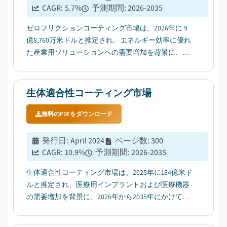
CAGR:
5.7
%
予測期間
:
2026-2035
ゼロフリクションコーティング市場は、2026年に 9
億8,760万米ドルと推定され、エネルギー効率に優れ
た産業用ソリューションへの需要増加を背景に、
2025年から2035年にかけて年平均成長率（CAGR）
5.7%で成長すると予測されている。...
生体適合性コーティング市場
無料のPDFをダウンロード
発行日
:
April 2024
ページ数
:
300
CAGR:
10.9
%
予測期間
:
2026-2035
生体適合性コーティング市場は、2025年に184億米ド
ルと推定され、医療用インプラントおよび医療機器
の需要増加を背景に、2026年から2035年にかけて年
平均成長率（CAGR）10.9%で成長すると予測され
る。...