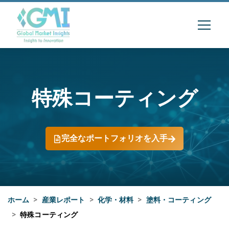
特殊コーティング
完全なポートフォリオを入手
ホーム
>
産業レポート
>
化学・材料
>
塗料・コーティング
>
特殊コーティング