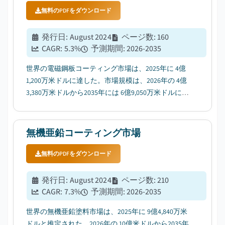
無料のPDFをダウンロード
発行日
:
August 2024
ページ数
:
160
CAGR:
5.3
%
予測期間
:
2026-2035
世界の電磁鋼板コーティング市場は、2025年に 4億
1,200万米ドルに達した。市場規模は、2026年の 4億
3,380万米ドルから2035年には 6億9,050万米ドルに拡
大すると予測され、予測期間中の年平均成長率
（CAGR）は 5.3%となる見込みである。...
無機亜鉛コーティング市場
無料のPDFをダウンロード
発行日
:
August 2024
ページ数
:
210
CAGR:
7.3
%
予測期間
:
2026-2035
世界の無機亜鉛塗料市場は、2025年に 9億4,840万米
ドルと推定された。2026年の 10億米ドルから2035年