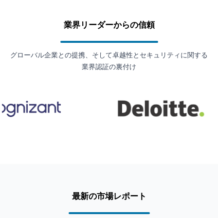
業界リーダーからの信頼
グローバル企業との提携、そして卓越性とセキュリティに関する
業界認証の裏付け
最新の市場レポート