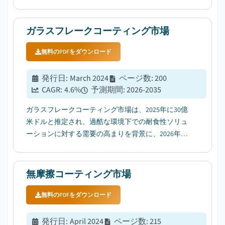
ると予測される。...
ガラスフレークコーティング市場
無料のPDFをダウンロード
発行日
:
March 2024
ページ数
:
200
CAGR:
4.6
%
予測期間
:
2026-2035
ガラスフレークコーティング市場は、2025年に30億
米ドルと推定され、過酷な環境下での耐食性ソリュ
ーションに対する需要の高まりを背景に、2026年か
ら2035年にかけて年平均成長率（CAGR）4.6%で成長
すると予測される。...
無摩擦コーティング市場
無料のPDFをダウンロード
発行日
:
April 2024
ページ数
:
215