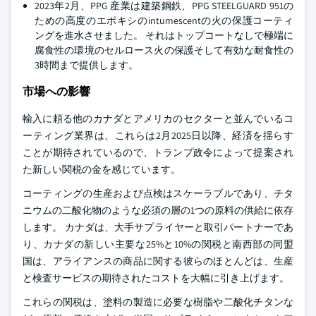
2023年2月、PPG 産業は建築鋼鉄、PPG STEELGUARD 951の
ための高度のエポキシのintumescentの火の保護コーティ
ングを進水させました。 それはトップコートなしで極端に
腐食性の環境のセルロース火の保護そして有効な耐食性の
3時間まで提供します。
市場への影響
輸入に頼る他のカナダとアメリカのセクターと並んでいるコ
ーティング業界は、これらは2月2025日以降、経済を揺らす
ことが期待されているので、トランプ政令によって提案され
た新しい関税の金を感じています。
コーティングの生産および点検はスケーラブルであり、チタ
ニウムの二酸化物のような必須の層の1つの原料の供給に依存
します。 カナダは、大手サプライヤーと取引パートナーであ
り、カナダの新しい主要な25%と10%の関税と南西部の同盟
国は、アライアンスの商品に関する彼らのほとんどは、生産
と検査サービスの期待されたコストを大幅に引き上げます。
これらの関税は、塗料の製造に必要な樹脂や二酸化チタンな