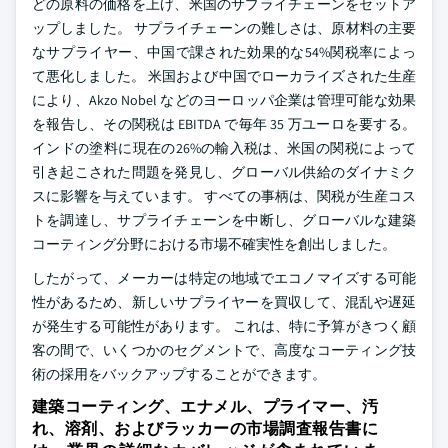
どの原料の価格を上げ、米国のサプライチェーンをセットア
ップしました。 サプライチェーンの難しさは、原材料の主要
なサプライヤー、中国で課された効果的な54%関税率によっ
て悪化しました。 米国および中国でローカライズされた生産
により、Akzo Nobel などのヨーロッパ企業は管理可能な効果
を報告し、その関税は EBITDA で毎年 35 万ユーロを要する。
インドの塗料に現在の26%の輸入税は、米国の関税によって
引き起こされた問題を発見し、グローバル供給のダイナミク
スに影響を与えています。 すべての事柄は、関税が生産コス
トを調達し、サプライチェーンを中断し、グローバルな建築
コーティング分野における市場不確実性を創出しました。
したがって、メーカーは特定の地域でエコノマイズする可能
性があるため、新しいサプライヤーを買収して、混乱や遅延
が発生する可能性があります。 これは、特に予算がきつく顧
客の間で、いくつかのセグメントで、高度なコーティング技
術の採用をバックアップすることができます。
建築コーティング、エナメル、プライマー、汚
れ、溶剤、およびラッカーの市場調査報告書に