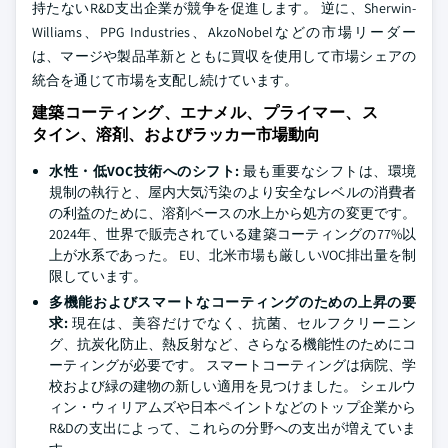
持たないR&D支出企業が競争を促進します。 逆に、Sherwin-
Williams、PPG Industries、AkzoNobelなどの市場リーダー
は、マージや製品革新とともに買収を使用して市場シェアの
統合を通じて市場を支配し続けています。
建築コーティング、エナメル、プライマー、ス
タイン、溶剤、およびラッカー市場動向
水性・低VOC技術へのシフト:
最も重要なシフトは、環境
規制の執行と、屋内大気汚染のより安全なレベルの消費者
の利益のために、溶剤ベースの水上から処方の変更です。
2024年、世界で販売されている建築コーティングの77%以
上が水系であった。 EU、北米市場も厳しいVOC排出量を制
限しています。
多機能およびスマートなコーティングのための上昇の要
求:
現在は、美容だけでなく、抗菌、セルフクリーニン
グ、抗炭化防止、熱反射など、さらなる機能性のためにコ
ーティングが必要です。 スマートコーティングは病院、学
校および緑の建物の新しい適用を見つけました。 シェルウ
ィン・ウィリアムズや日本ペイントなどのトップ企業から
R&Dの支出によって、これらの分野への支出が増えていま