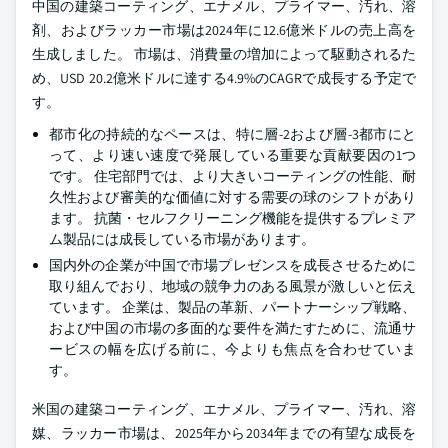
中国の建築コーティング、エナメル、プライマー、汚れ、溶
剤、およびラッカー市場は2024年に12.6億米ドルの売上高を
生成しました。 市場は、消費量の増加によって駆動されるた
め、USD 20.2億米ドルに達する4.9%のCAGRで成長する予定で
す。
都市化の持続的なペースは、特に層-2および層-3都市にと
って、より速い速度で発展している重要な貢献要因の1つ
です。 住宅部門では、より大きいコーティングの性能、耐
久性および審美的な価値に対する需要の球のシフトがあり
ます。 抗菌・セルフクリーニング機能を提供するプレミア
ム製品には成長している市場があります。
国内外の企業が中国で市場プレゼンスを成長させるために
取り組んでおり、地域の競争力のある風景が激しいと伝え
ています。 企業は、製品の革新、パートナーシップ戦略、
および中国の市場の多面的な要件を満たすために、流通サ
ービスの幅を広げる前に、今よりも焦点を合わせていま
す。
米国の建築コーティング、エナメル、プライマー、汚れ、溶
媒、ラッカー市場は、2025年から2034年までの有望な成長を