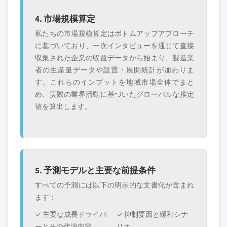
4. 市場規模算定
私たちの市場規模算定はボトムアップアプローチ
に基づいており、一次インタビューを通じて直接
収集された企業の収益データから始まり、製造業
者の生産量データや設置・展開統計が加わりま
す。これらのインプットを地域市場全体でまと
め、実際の業界活動に基づいたグローバルな推定
値を算出します。
5. 予測モデルと主要な前提条件
すべての予測には以下の明示的な文書化が含まれ
ます：
✓ 主要な成長ドライバ
✓ 抑制要因と緩和シナ
ーとその代演内容
リオ