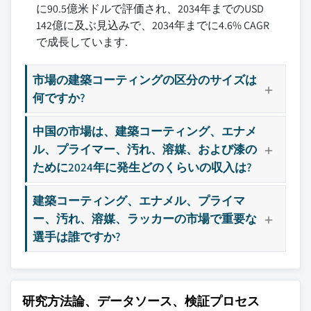
に90.5億米ドルで評価され、2034年までのUSD
8.4 アジア太平洋
3.2.5 見通しと今後の検討事項
9.10 日本ペイントホールディングス
142億に及ぶ見込みで、2034年までに4.6% CAGR
8.4.1 中国
3.3 貿易統計（HSコード）
9.11 PPGインダストリーズ
で成長しています.
8.4.2 インド
3.3.1 主要輸出国
9.12 RPMインターナショナル
8.4.3 日本
3.3.2 主要輸入国
9.13 シェリーウィリアムズ
市場の建築コーティングの区分のサイズは
8.4.4 オーストラリア
注：上記の貿易統計は主要国のみを対象とします。
9.14 ティッキュリラ
何ですか?
8.4.5 韓国
3.4 サプライヤーの状況
主要な競合他社が見当たりませんか？
中国の市場は、建築コーティング、エナメ
8.4.6 アジア太平洋その他
3.5 利益率分析
このレポートに掲載されている企業は厳選さ
ル、プライマー、汚れ、溶媒、および漆の
8.5 ラテンアメリカ
3.6 規制環境
れたものであり、競合全体を網羅するもので
ために2024年に発生どのくらいの収入は?
8.5.1 ブラジル
3.7 影響要因
はありません。
8.5.2 メキシコ
3.7.1 成長ドライバー
建築コーティング、エナメル、プライマ
8.5.3 アルゼンチン
3.7.1.1 住宅および商業建設活動の増加
ー、汚れ、溶媒、ラッカーの市場で重要な
当社の市場収益計算は、個別にプロファイル
8.5.4 ラテンアメリカその他
3.7.1.2 環境に優しい低VOC製品への需要
されていないメーカー、販売業者、専門業者
選手は誰ですか?
の高まり
8.6 中東およびアフリカ
を含む全地域の全プレイヤーを考慮したボト
3.7.1.3 配合技術と塗布効率の技術革新
ムアップ手法を採用しています。プロファイ
8.6.1 サウジアラビア
ルセクションは戦略的に重要なプレイヤーに
3.7.2 業界の課題と障壁
8.6.2 南アフリカ
研究方法論、データソース、検証プロセス
焦点を当てており、市場規模の範囲を定義す
3.7.2.1 原材料および投入コストの変動
8.6.3 アラブ首長国連邦