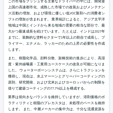
この市場をプッシュする主要なドライバーの中には、開発途
上国の高速都市化、成熟した市場での改装およびメンテナン
ス活動の増加、および環境に優しい低VOC製剤への消費者シ
フトの増加が含まれます。 業界統計によると、アジア太平洋
地域は中国とインドから来る地域の需要の相当な部分で、最
大かつ最速成長を続けています。 たとえば、インドは2027年
までに、装飾的な塗料セクターで1年以上の割合で成長し、プ
ライマー、エナメル、ラッカーのための上昇の必要性を作成
します。
また、樹脂化学品、顔料分散、架橋技術の進歩により、高湿
度・紫外線曝露・工業用ユースケースの改良が可能になりま
した。 ウォーターボーンシステムは、さらにトラクションを
獲得し、現在は、水上マーーンとグリーバーコーティングの
原則、研究開発、および北米およびヨーロッパからの制限を
借りて建築コーティングの77.7%以上を構成する。
業界は前向きなバランスを維持していますが、溶剤価格のボ
ラティリティと樹脂のプレカスタは、未処理のペースを維持
します。 また、中層メーカーの集中力は、十分な流通資源を