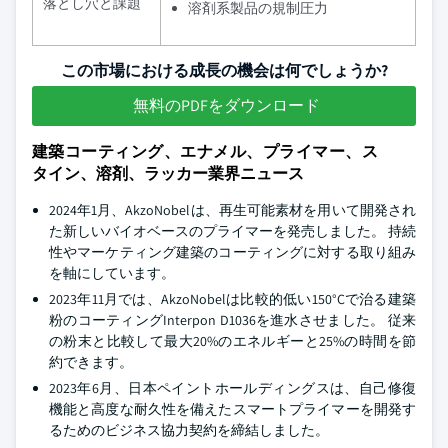
落とし穴と課題
溶剤系製品の規制圧力
この市場における成長の機会は何でしょうか?
無料のPDFをダウンロード
建築コーティング、エナメル、プライマー、ス
タイン、溶剤、ラッカー業界ニュース
2024年1月、AkzoNobelは、再生可能素材を用いて開発され
た新しいバイオベースのプライマーを発売しました。 持続
性やマーケティング建築のコーティングに対する取り組み
を軸にしています。
2023年11月では、AkzoNobelは比較的低い150°Cで治る建築
粉のコーティングInterpon D1036を進水させました。 従来
の粉末と比較して最大20%のエネルギーと25%の時間を節
約できます。
2023年6月、日本ペイントホールディングスは、自己修復
機能と高度な耐久性を備えたスマートプライマーを開発す
るためのビジネス協力契約を締結しました。