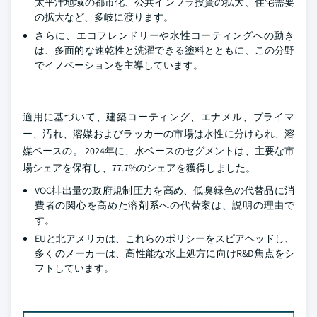
太平洋地域の都市化、公共インフラ投資の拡大、住宅需要
の拡大など、多岐に渡ります。
さらに、エコフレンドリーや水性コーティングへの動き
は、多面的な速乾性と洗濯できる塗料とともに、この分野
でイノベーションを主導しています。
適用に基づいて、建築コーティング、エナメル、プライマ
ー、汚れ、溶媒およびラッカーの市場は水性に分けられ、溶
媒ベースの。 2024年に、水ベースのセグメントは、主要な市
場シェアを保有し、77.7%のシェアを獲得しました。
VOC排出量の政府規制圧力を高め、低臭緑色の代替品に消
費者の関心を高めた溶剤系への代替案は、説明の理由で
す。
EUと北アメリカは、これらのポリシーをスピアヘッドし、
多くのメーカーは、高性能な水上処方に向けR&D焦点をシ
フトしています。