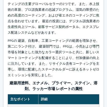
ティングの主要グローバルセラーの1つです。 また、水上技
術の革新、プロ請負業者の忠誠プログラム、湿気の障壁のた
めの高度のコーティング、および省エネのコーティングに焦
点を合わせています。 最近の投資には、デジタル請負業者の
生産性向上ツール、顧客サービス契約ポータル、エクスプレ
ス配送システムなどがあります。
PPGの 建築、自動車、工業コーティングの範囲を増加させ、
第二にランク付け。 建築部門では、PPGは、小売および専門
市場を対象とした強力なカラー選択ツールと共に、新しいス
マートコーティングを配備することにより、付加価値の向上
に注力しています。 また、リサイクル含有コーティングを主
導し、環境に配慮したステークホルダーに訴えるネットゼロ
エミッションを実現しました。
建築用塗料、エナメル、プライマー、ステイン、溶
剤、ラッカー市場 レポートの属性
主なポイント
詳細