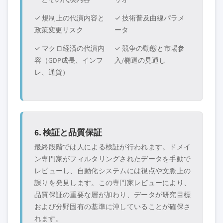
✓ 規制上の代演内容と
✓ 技術普及曲線パラメ
政策変更リスク
ータ
✓ マクロ経済の代演内
✓ 競争の動態と市場参
容（GDP成長、インフ
入/椭退の見通し
レ、通貨）
6. 検証と品質保証
最終段階では人による検証が行われます。ドメイ
ン専門家がフィルタリングされたデータを手動で
レビューし、自動化システムには視点や文脈上の
誤りを発見します。この専門家レビューにより、
品質保証の重要な層が加わり、データが研究目標
および分野固有の基準に沖していることが確保さ
れます。