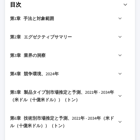
目次
第1章 手法と対象範囲
1.1 市場の対象範囲と定義
第2章 エグゼクティブサマリー
1.2 基本推定値と計算
1.3 予測計算
2.1 業界概要、2021年 - 2034年
第3章 業界の洞察
1.4 データソース
1.4.1 一次データ
3.1 業界エコシステム分析
第4章 競争環境、2024年
1.4.2 二次データ
3.1.1 バリューチェーンに影響を与える要因
1.4.2.1 有料ソース
3.1.2 利益率分析
4.1 はじめに
第5章 製品タイプ別市場推定と予測、2021年 - 2034年
1.4.2.2 公共ソース
3.1.3 破壊的変化
4.2 企業の市場シェア分析
（米ドル（十億米ドル））（トン）
3.1.4 将来展望
4.3 競争ポジションマトリックス
3.1.5 メーカー
5.1 主要トレンド
4.4 戦略的展望マトリックス
第6章 技術別市場推定と予測、2021年 - 2034年（米ド
3.1.6 流通業者
5.2 建築用塗料
ル（十億米ドル））（トン）
3.2 トランプ政権の関税が及ぼす影響 - 構造化概要
5.3 エナメル
3.2.1 貿易への影響
6.1 主要トレンド
5.4 プライマー