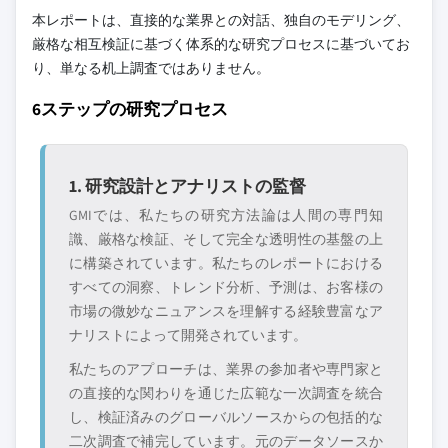
るものではありません。
3.7.2.2 溶剤系製品に対する規制圧力
本レポートは、直接的な業界との対話、独自のモデリング、
8.6.4 中東およびアフリカその他
競合環境には以下も含まれる可能性があります
厳格な相互検証に基づく体系的な研究プロセスに基づいてお
3.8 成長可能性分析
グローバルトップ
市場アクセスを支
り、単なる机上調査ではありません。
3.9 ポーターの分析
層に属さない地
配する販売代理店
3.10 PESTEL分析
6ステップの研究プロセス
域・国内限定のリ
やチャネルパート
ーダー企業
ナー
新興の破壊的企
特定の用途やエン
1. 研究設計とアナリストの監督
業、スタートアッ
ドユースに特化し
プ、または隣接業
たニッチプレイヤ
GMIでは、私たちの研究方法論は人間の専門知
界からの参入者
ー
識、厳格な検証、そして完全な透明性の基盤の上
に構築されています。私たちのレポートにおける
すべての洞察、トレンド分析、予測は、お客様の
無料カスタマイズ - レポート価値の最大
市場の微妙なニュアンスを理解する経験豊富なア
20%
ナリストによって開発されています。
特定のデータが必要ですか？カスタマイ
ズをリクエストして、正確な要件に合わ
私たちのアプローチは、業界の参加者や専門家と
せた洞察を入手してください。
の直接的な関わりを通じた広範な一次調査を統合
し、検証済みのグローバルソースからの包括的な
カスタマイズを依頼する →
二次調査で補完しています。元のデータソースか