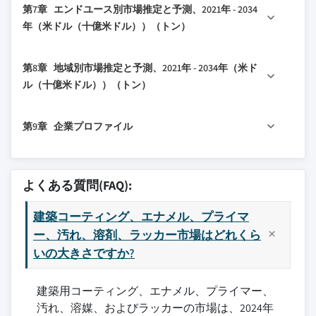
第7章 エンドユース別市場推定と予測、2021年 - 2034
3.2.1.1 貿易量の混乱
6.2 水性
5.5 染料
年（米ドル（十億米ドル））（トン）
3.2.1.2 報復措置
6.3 溶剤系
5.6 溶剤
7.1 主要トレンド
3.2.2 業界への影響
5.7 ラッカー
第8章 地域別市場推定と予測、2021年 - 2034年（米ド
7.2 住宅用
3.2.2.1 供給面の影響（原材料）
ル（十億米ドル））（トン）
7.3 商業用
3.2.2.1.1 主要原材料の価格変動
8.1 主要トレンド
7.4 産業用
3.2.2.1.2 サプライチェーンの再構築
第9章 企業プロファイル
8.2 北米
3.2.2.1.3 生産コストへの影響
8.2.1 米国
3.2.2.2 需要面の影響（販売価格）
9.1 アクゾノーベル
8.2.2 カナダ
3.2.2.2.1 最終市場への価格転嫁
9.2 アジアン・ペインツ・リミテッド
よくある質問(FAQ):
8.3 欧州
3.2.2.2.2 市場シェアの変動
9.3 アクサルタ・コーティング・システムズ
8.3.1 ドイツ
3.2.2.2.3 消費者の反応パターン
建築コーティング、エナメル、プライマ
9.4 BASFコーティングス
8.3.2 英国
ー、汚れ、溶剤、ラッカー市場はどれくら
3.2.3 影響を受ける主要企業
9.5 ベンジャミン・ムーア
いの大きさですか?
8.3.3 フランス
3.2.4 業界の戦略的対応
9.6 ヘンペル
8.3.4 スペイン
3.2.4.1 サプライチェーンの再構成
9.7 ヨットン・グループ
建築用コーティング、エナメル、プライマー、
8.3.5 イタリア
3.2.4.2 価格戦略と製品戦略
9.8 関西ペイント
汚れ、溶媒、およびラッカーの市場は、2024年
8.3.6 欧州その他
3.2.4.3 政策への関与
9.9 マスコ・コーポレーション