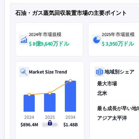
石油・ガス蒸気回収装置市場の主要ポイント
2024年市場規模
2025年市場規模
$ 8億9,640万ドル
$ 3,950万ドル
Market Size Trend
地域別シェア
最大市場
北米
最も成長が早い地
2024
2025
2034
アジア太平洋
$896.4M
$39.5M
$1.48B