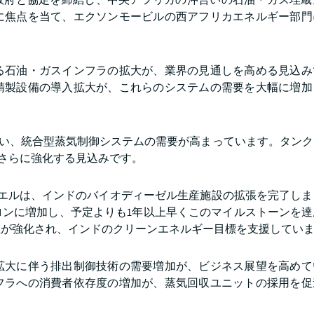
に焦点を当て、エクソンモービルの西アフリカエネルギー部門
る石油・ガスインフラの拡大が、業界の見通しを高める見込み
精製設備の導入拡大が、これらのシステムの需要を大幅に増加
伴い、統合型蒸気制御システムの需要が高まっています。タン
をさらに強化する見込みです。
ューエルは、インドのバイオディーゼル生産施設の拡張を完了し
ガロンに増加し、予定よりも1年以上早くこのマイルストーンを
位が強化され、インドのクリーンエネルギー目標を支援してい
拡大に伴う排出制御技術の需要増加が、ビジネス展望を高めて
フラへの消費者依存度の増加が、蒸気回収ユニットの採用を促