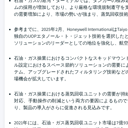
石油・ガスの港湾・ターミナルでは、タンカーの積み
ムの採用が増加しており、より厳格な環境規制遵守を支援
の需要増加により、市場の勢いが強まり、蒸気回収技
参考までに、2025年2月、Honeywell Internatio
独自のUOPエタノール・ト・ジェット技術を選択したと発
ソリューションのリーダーとしての地位を強化し、航
石油・ガス操業におけるコンパクトなスキッドマウン
ル設定におけるスペース節約ソリューションの需要に
テム、アップグレードされたフィルタリング技術など
場機会が拡大しています。
石油・ガス操業における蒸気回収ユニットの需要が持
対応、手動操作の削減という両方の要因によるもので
り、製品の導入がさらに促進される見込みです。
2021年には、石油・ガス蒸気回収ユニット市場は7億9