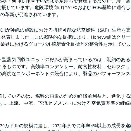
込み・荷卸し作業中の炭化水素排出を管理するために、海上蒸
しています。危険環境向けにATEXおよびIECEx基準に適合
術の革新が促進されています。
nalはTaiyo Oilが沖縄の施設における持続可能な航空燃料（SAF）生
表しました。この戦略的な提携により、Honeywellはクリ
空業界におけるグローバル脱炭素化目標との整合性を示してい
ト型蒸気回収ユニットの好みが高まっているのは、制約のある
よるものです。高効率コンデンサー、耐食性材料、セルフクリ
の高度なコンポーネントの統合により、製品のパフォーマンス
続しているのは、燃料の再販のための経済的利益と、進化する
す。上流、中流、下流セグメントにおける空気質基準の継続
320万ドルの規模に達し、2024年までに年率4%以上の成長を