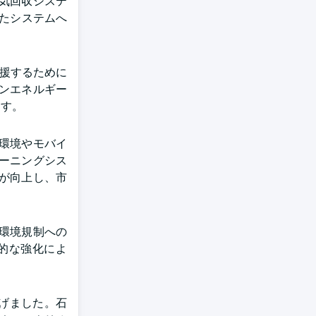
気回収システ
したシステムへ
産を支援するために
ーンエネルギー
ます。
環境やモバイ
ーニングシス
が向上し、市
環境規制への
的な強化によ
遂げました。石