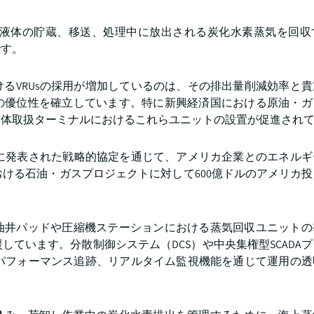
発性液体の貯蔵、移送、処理中に放出される炭化水素蒸気を回収
です。
るVRUsの採用が増加しているのは、その排出量削減効率と
の優位性を確立しています。特に新興経済国における原油・ガ
液体取扱ターミナルにおけるこれらユニットの設置が促進され
ネス対話中に発表された戦略的協定を通じて、アメリカ企業とのエネル
おける石油・ガスプロジェクトに対して600億ドルのアメリカ
油井パッドや圧縮機ステーションにおける蒸気回収ユニットの
ています。分散制御システム（DCS）や中央集権型SCADA
動パフォーマンス追跡、リアルタイム監視機能を通じて運用の