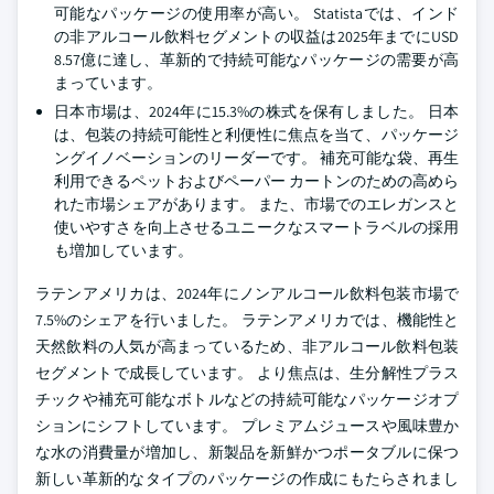
可能なパッケージの使用率が高い。 Statistaでは、インド
の非アルコール飲料セグメントの収益は2025年までにUSD
8.57億に達し、革新的で持続可能なパッケージの需要が高
まっています。
日本市場は、2024年に15.3%の株式を保有しました。 日本
は、包装の持続可能性と利便性に焦点を当て、パッケージ
ングイノベーションのリーダーです。 補充可能な袋、再生
利用できるペットおよびペーパー カートンのための高めら
れた市場シェアがあります。 また、市場でのエレガンスと
使いやすさを向上させるユニークなスマートラベルの採用
も増加しています。
ラテンアメリカは、2024年にノンアルコール飲料包装市場で
7.5%のシェアを行いました。 ラテンアメリカでは、機能性と
天然飲料の人気が高まっているため、非アルコール飲料包装
セグメントで成長しています。 より焦点は、生分解性プラス
チックや補充可能なボトルなどの持続可能なパッケージオプ
ションにシフトしています。 プレミアムジュースや風味豊か
な水の消費量が増加し、新製品を新鮮かつポータブルに保つ
新しい革新的なタイプのパッケージの作成にもたらされまし