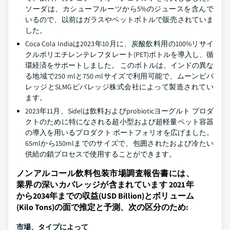
ソーダは、カシューフルーツから5%のジュースを含んで
いるので、以前はガラスやペットボトルで販売されていま
した。
Coca Cola Indiaは2023年10月に、炭酸飲料用の100%リサイ
クルポリエチレンテレフタレート(PET)ボトルを導入し、循
環経済をサポートしました。 このボトルは、インドの異な
る地域で250 mlと750 mlサイズで利用可能で、ムーンビバ
レッジとSLMGビバレッジ株式会社によって製造されてい
ます。
2023年11月、Sidelは飲料およびprobioticヨーグルト プロダ
クトのために特になされる超小型および超軽量ペット容器
の導入を用いるプロダクト ポートフォリオを広げました。
65mlから150mlまでのサイズで、包囲されたおよび冷たい
供給の鎖プロセスで使用することができます。
ノンアルコール飲料包装市場調査報告書には、
業界の深いカバレッジが含まれています 2021年
から2034年までの収益(USD Billion)とボリューム
(Kilo Tons)の面で推定と予測、次の区分のため:
市場、タイプによって