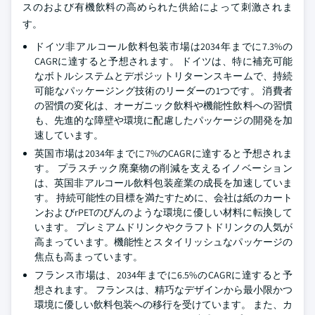
スのおよび有機飲料の高められた供給によって刺激されま
す。
ドイツ非アルコール飲料包装市場は2034年までに7.3%の
CAGRに達すると予想されます。 ドイツは、特に補充可能
なボトルシステムとデポジットリターンスキームで、持続
可能なパッケージング技術のリーダーの1つです。 消費者
の習慣の変化は、オーガニック飲料や機能性飲料への習慣
も、先進的な障壁や環境に配慮したパッケージの開発を加
速しています。
英国市場は2034年までに7%のCAGRに達すると予想されま
す。 プラスチック廃棄物の削減を支えるイノベーション
は、英国非アルコール飲料包装産業の成長を加速していま
す。 持続可能性の目標を満たすために、会社は紙のカート
ンおよびrPETのびんのような環境に優しい材料に転換して
います。 プレミアムドリンクやクラフトドリンクの人気が
高まっています。機能性とスタイリッシュなパッケージの
焦点も高まっています。
フランス市場は、2034年までに6.5%のCAGRに達すると予
想されます。 フランスは、精巧なデザインから最小限かつ
環境に優しい飲料包装への移行を受けています。 また、カ