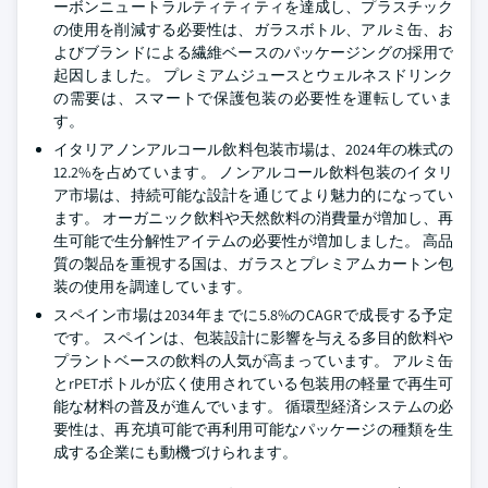
ーボンニュートラルティティティを達成し、プラスチック
の使用を削減する必要性は、ガラスボトル、アルミ缶、お
よびブランドによる繊維ベースのパッケージングの採用で
起因しました。 プレミアムジュースとウェルネスドリンク
の需要は、スマートで保護包装の必要性を運転していま
す。
イタリアノンアルコール飲料包装市場は、2024年の株式の
12.2%を占めています。 ノンアルコール飲料包装のイタリ
ア市場は、持続可能な設計を通じてより魅力的になってい
ます。 オーガニック飲料や天然飲料の消費量が増加し、再
生可能で生分解性アイテムの必要性が増加しました。 高品
質の製品を重視する国は、ガラスとプレミアムカートン包
装の使用を調達しています。
スペイン市場は2034年までに5.8%のCAGRで成長する予定
です。 スペインは、包装設計に影響を与える多目的飲料や
プラントベースの飲料の人気が高まっています。 アルミ缶
とrPETボトルが広く使用されている包装用の軽量で再生可
能な材料の普及が進んでいます。 循環型経済システムの必
要性は、再充填可能で再利用可能なパッケージの種類を生
成する企業にも動機づけられます。