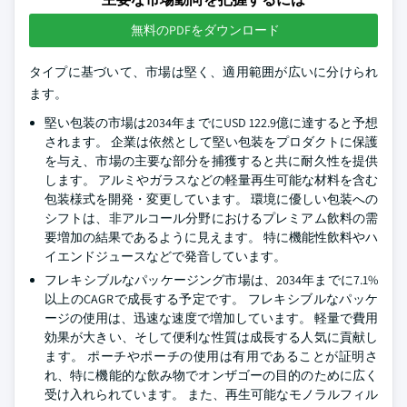
無料のPDFをダウンロード
タイプに基づいて、市場は堅く、適用範囲が広いに分けられ
ます。
堅い包装の市場は2034年までにUSD 122.9億に達すると予想
されます。 企業は依然として堅い包装をプロダクトに保護
を与え、市場の主要な部分を捕獲すると共に耐久性を提供
します。 アルミやガラスなどの軽量再生可能な材料を含む
包装様式を開発・変更しています。 環境に優しい包装への
シフトは、非アルコール分野におけるプレミアム飲料の需
要増加の結果であるように見えます。 特に機能性飲料やハ
イエンドジュースなどで発音しています。
フレキシブルなパッケージング市場は、2034年までに7.1%
以上のCAGRで成長する予定です。 フレキシブルなパッケ
ージの使用は、迅速な速度で増加しています。 軽量で費用
効果が大きい、そして便利な性質は成長する人気に貢献し
ます。 ポーチやポーチの使用は有用であることが証明さ
れ、特に機能的な飲み物でオンザゴーの目的のために広く
受け入れられています。 また、再生可能なモノラルフィル