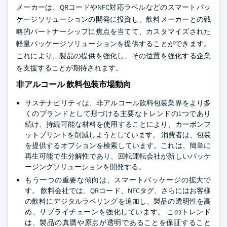
メーカーは、QRコードやNFC対応ラベルなどのスマートパッ
ケージソリューションの開発に投資し、飲料メーカーとの戦
略的パートナーシップに焦点を当てて、カスタマイズされた
軽量パッケージソリューションを提供することができます。
これにより、製品の提供を強化し、その位置を強化する企業
を支援することが期待されます。
非アルコール 飲料包装市場動向
サステナビリティは、非アルコール飲料包装業界をより多
くのブランドとして形づける主要なトレンドの1つであり
続け、持続可能な材料を使用することにより、カーボンフ
ットプリントを削減しようとしています。 消費者は、包装
を提供するオプションを検索しています。これは、簡単に
再生可能で生分解性であり、回転運転会社が新しいパッケ
ージングソリューションを開発する。
もう一つの重要な傾向は、スマートパッケージの拡大で
す。 飲料会社では、QRコード、NFCタグ、さらにはお客様
の飲料にデジタルラベリングを追加し、製品の透明性を高
め、サプライチェーンを強化しています。 このトレンド
は、製品の真贋や原点が透明であることを保証すること