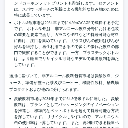
ンドカーボンフットプリントも削減します。 セグメント
は、スパウトポーチの革新による機能的な飲み物のために
特に成長しています。
ボトル&瓶市場は2034年までに4.9%のCAGRで成長する予定
です。 ボトルや瓶は、非アルコール飲料分野における包装
の重要な要素であり、ガラスやrPETなどの持続可能な材料
に向け、注目を集めています。 ガラスびんの使用はびんが
好みを維持し、再生利用できるので多くの優れた飲料の部
門で観察することができます。 一方、プラスチックボトル
は、より軽量でリサイクル可能なモデルで環境規制を満た
しています。
適用に基づいて、非アルコール飲料包装市場は炭酸飲料、ジ
ュース、準備が整った茶及びコーヒー、機能性飲料、酪農場
プロダクトおよび他のに分けられます。
炭酸飲料市場は2034年までに64.5億米ドルに達した。 炭酸
飲料は、ブランドとしてパッケージングのイノベーション
を推進し、標準的なペットボトルを超えて持続可能な方法
を探しています。 リサイクルしやすいので、アルミニウム
缶の使用率は上昇しています。 また、再利用できる軽量ペ