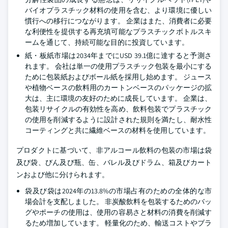
バイオプラスチック材料の使用を含む、より環境に優しい
慣行への移行につながります。 企業はまた、消費者に必要
な利便性を提供する再充填可能なプラスチックボトルスキ
ームを通じて、持続可能な目的に投資しています。
紙・板紙市場は2034年までにUSD 39.1億に達すると予測さ
れます。 会社は単一の使用プラスチック包装を最小にする
ために包装紙およびボール紙を採用し始めます。 ジュース
や植物ベースの飲料用のカートンベースのパッケージの拡
大は、主に環境の友好のために成長しています。 企業は、
包装リサイクルの有効性を高め、飲料包装でプラスチック
の使用を削減するように設計された規則を満たし、耐水性
コーティングと共に繊維ベースの材料を使用しています。
プロダクトに基づいて、非アルコール飲料の包装の市場は袋
及び袋、びん及び瓶、缶、バレル及びドラム、箱及びカート
ンおよび他に分けられます。
袋及び袋は2024年の13.8%の市場占有のための全体的な市
場会計を支配しました。 非炭酸飲料を包装するためのバッ
グやポーチの使用は、使用の容易さと材料の消費を削減す
るため増加しています。 軽量化のため、輸送コストやブラ