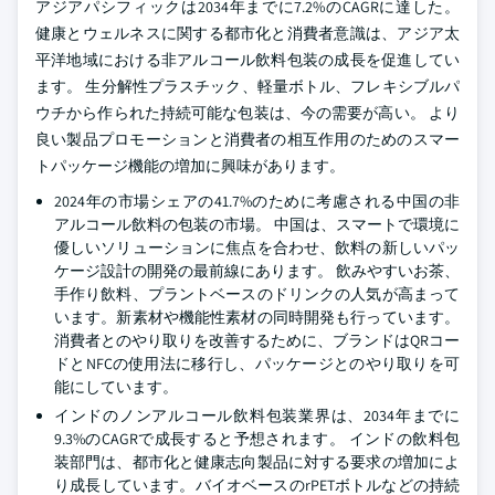
アジアパシフィックは2034年までに7.2%のCAGRに達した。
健康とウェルネスに関する都市化と消費者意識は、アジア太
平洋地域における非アルコール飲料包装の成長を促進してい
ます。 生分解性プラスチック、軽量ボトル、フレキシブルパ
ウチから作られた持続可能な包装は、今の需要が高い。 より
良い製品プロモーションと消費者の相互作用のためのスマー
トパッケージ機能の増加に興味があります。
2024年の市場シェアの41.7%のために考慮される中国の非
アルコール飲料の包装の市場。 中国は、スマートで環境に
優しいソリューションに焦点を合わせ、飲料の新しいパッ
ケージ設計の開発の最前線にあります。 飲みやすいお茶、
手作り飲料、プラントベースのドリンクの人気が高まって
います。新素材や機能性素材の同時開発も行っています。
消費者とのやり取りを改善するために、ブランドはQRコー
ドとNFCの使用法に移行し、パッケージとのやり取りを可
能にしています。
インドのノンアルコール飲料包装業界は、2034年までに
9.3%のCAGRで成長すると予想されます。 インドの飲料包
装部門は、都市化と健康志向製品に対する要求の増加によ
り成長しています。バイオベースのrPETボトルなどの持続