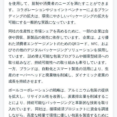
を使用して、規制や消費者のニーズを満たすことができま
す。 コラボレーションやジョイントベンチャーによるブラン
ディングの拡大は、環境にやさしいパッケージングの拡大を
可能にする一般的な実践になっています。
同社の生産性と市場シェアを高めるために、一部の企業は合
併や買収、新製品の発売に依存しています。 企業は、より優
れた消費者エンゲージメントのためのQRコード、NFC、およ
びその他のデジタルパッケージングソリューションを採用し
ています。 詰め替え可能な包装プログラムや循環型経済への
取り組みなど、持続可能性への取り組みも牽引しています。
一方、ブランドは、自動化とスマート製造の活用により、生
産のオーバーヘッドと廃棄物を削減し、ダイナミック産業の
成長を持続させます。
ボールコーポレーションの戦略は、アルミニウム包装の提供
を拡大し、リサイクル性を改善し、炭素排出量を削減するこ
とにより、持続可能なパッケージングと革新的な技術を取り
入れています。 同社は、循環経済プロジェクトに資金を調達
しながら、高度な軽量で環境に優しい包装を製造するために