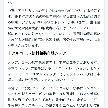
た。
中東・アフリカは2034年までに3.5%のCAGRで成長する予定で
す。 飲料包装のための軽量で持続可能な素材への動きに関す
る中東・アフリカ(MEA)市場でトレンドがあります。 生活習
慣の変化や健康食品の消費者の増加は、ペット、アルミ缶、
紙のカートンの好みをリードしています。 費用対効果の高い
けれども適用範囲が広い包装は費用感受性の市場のためにま
た導入されています。
非アルコール 飲料包装市場シェア
ノンアルコール飲料包装業界は、非常に競争力があります。
市場でトップ5の選手は、ボールコーポレーション、モンデ
ィ、O-Iガラス、スマルフィック、そしてテトラパックは、市
場で13%以上の重要なシェアを占めています。
市場は、主要なプレーヤーのいくつかは、顧客にレンダリン
グされた製品とサービスの革新、持続可能性、および効率に
焦点を当てているとして非常に競争的です。 企業は、rPET、
生分解性プラスチック、軽量アルミニウムなどの新しい技術