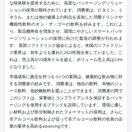
な味体験を提供するために、高度なパッケージングソリュー
ションの採用が期待されています。 消費者は、ビタミン、ミ
ネラル、または他の健康上の利点を追加した消費ドリンクや
機能性飲料のオン・ザ・ゴーの飲料を好みます。これによ
り、製品棚寿命を増加させ、環境にやさしいスマートパッケ
ージソリューションの採用に向けた製造の調整が行われま
す。 英国ソフトドリンク協会によると、米国のソフトドリン
ク業界は、前年よりも優れた2023性能を有していました。こ
れは、売上高が23億米ドルを超え、ボリューム売上高は2.9%
となりました。
市場成長に責任を持つもう1つの要因は、健康的な飲み物に対
する消費者の好みです。 消費者は、独自の飲料、本物のジュ
ース飲料、低砂糖飲料を選ぶことができます。 消費者の間で
このシフトは、栄養値とコンプライアンスを保証するパッケ
ージングを使用するブランドを説得しています。 環境に優し
い材料および部分制御されたフォーマットの採用は、さらに
非アルコール飲料および従って非アルコール飲料の包装の企
業の要求を高めるadvancingです。