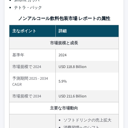
Smurfit カッパ
テトラ・パック
ノンアルコール飲料包装市場 レポートの属性
主なポイント
詳細
市場規模と成長
基準年
2024
市場規模で 2024
USD 118.8 Billion
予測期間 2025 - 2034
5.9%
CAGR
市場規模で 2034
USD 211.6 Billion
主要な市場動向
ソフトドリンクの売上拡大
消費習慣へのシフト