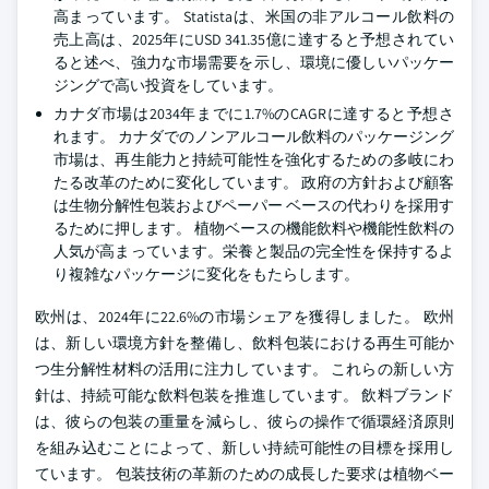
高まっています。 Statistaは、米国の非アルコール飲料の
売上高は、2025年にUSD 341.35億に達すると予想されてい
ると述べ、強力な市場需要を示し、環境に優しいパッケー
ジングで高い投資をしています。
カナダ市場は2034年までに1.7%のCAGRに達すると予想さ
れます。 カナダでのノンアルコール飲料のパッケージング
市場は、再生能力と持続可能性を強化するための多岐にわ
たる改革のために変化しています。 政府の方針および顧客
は生物分解性包装およびペーパー ベースの代わりを採用す
るために押します。 植物ベースの機能飲料や機能性飲料の
人気が高まっています。栄養と製品の完全性を保持するよ
り複雑なパッケージに変化をもたらします。
欧州は、2024年に22.6%の市場シェアを獲得しました。 欧州
は、新しい環境方針を整備し、飲料包装における再生可能か
つ生分解性材料の活用に注力しています。 これらの新しい方
針は、持続可能な飲料包装を推進しています。 飲料ブランド
は、彼らの包装の重量を減らし、彼らの操作で循環経済原則
を組み込むことによって、新しい持続可能性の目標を採用し
ています。 包装技術の革新のための成長した要求は植物ベー