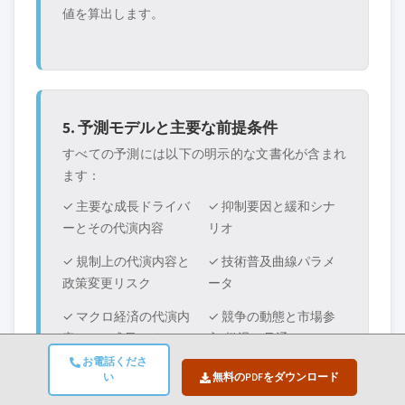
値を算出します。
5. 予測モデルと主要な前提条件
すべての予測には以下の明示的な文書化が含まれ
ます：
✓ 主要な成長ドライバ
✓ 抑制要因と緩和シナ
ーとその代演内容
リオ
✓ 規制上の代演内容と
✓ 技術普及曲線パラメ
政策変更リスク
ータ
✓ マクロ経済の代演内
✓ 競争の動態と市場参
容（GDP成長、インフ
入/椭退の見通し
レ、通貨）
お電話くださ
い
無料のPDFをダウンロード