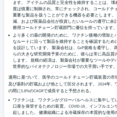
ます。 アイテムの品質と完全性を維持することは、壊れ
度は慎重に制御され、常にチェックされ、コールドチ
重要な製品を扱うことができる機器を必要とします。
減、および医薬品会社が投資したいルールの遵守に余
療用コールドチェーン貯蔵部門に優位を持っています
より多くの薬の開発のために、ワクチン接種の増加と
なルートに沿って製品を維持することを確認するため
を設計しています。 製薬会社は、GxP規格を遵守し
らの大きな研究開発予算のために、彼らは常に高品質
します。 規模の経済は、製薬会社が重要なツールやデ
世界的なバイオテクノロジー市場での大手買い手です
適用に基づいて、医学のコールド チェーン貯蔵装置の市
及び薬剤の貯蔵および他として区分されます。 2024年、ワ
の間に5.8%のCAGRで成長すると予想される。
ワクチンは、ワクチンがグローバルヘルスに集中して
口座を保管するための装置。 COVID-19、インフ
起しました。 健康組織による冷蔵保存の本質的な使用