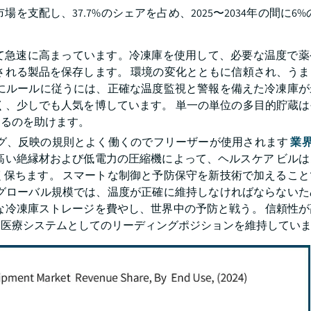
を支配し、37.7%のシェアを占め、2025〜2034年の間に6%
て急速に高まっています。冷凍庫を使用して、必要な温度で薬
される製品を保存します。 環境の変化とともに信頼され、う
密にルールに従うには、正確な温度監視と警報を備えた冷凍庫が
く、少しでも人気を博しています。 単一の単位の多目的貯蔵
めるのを助けます。
ング、反映の規則とよく働くのでフリーザーが使用されます
業界 
高い絶縁材および低電力の圧縮機によって、ヘルスケア ビル
く保ちます。 スマートな制御と予防保守を新技術で加えること
のグローバル規模では、温度が正確に維持しなければならないた
な冷凍庫ストレージを費やし、世界中の予防と戦う。 信頼性
る医療システムとしてのリーディングポジションを維持してい