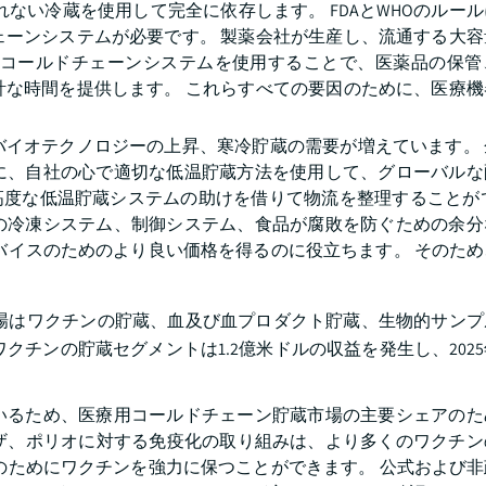
ない冷蔵を使用して完全に依存します。 FDAとWHOのルー
ェーンシステムが必要です。 製薬会社が生産し、流通する大容
 コールドチェーンシステムを使用することで、医薬品の保管
計な時間を提供します。 これらすべての要因のために、医療機
。
バイオテクノロジーの上昇、寒冷貯蔵の需要が増えています。 
に、自社の心で適切な低温貯蔵方法を使用して、グローバルな
、高度な低温貯蔵システムの助けを借りて物流を整理することが
の冷凍システム、制御システム、食品が腐敗を防ぐための余分
バイスのためのより良い価格を得るのに役立ちます。 そのた
。
場はワクチンの貯蔵、血及び血プロダクト貯蔵、生物的サンプ
クチンの貯蔵セグメントは1.2億米ドルの収益を発生し、2025年
いるため、医療用コールドチェーン貯蔵市場の主要シェアのた
ルエンザ、ポリオに対する免疫化の取り組みは、より多くのワクチ
のためにワクチンを強力に保つことができます。 公式および