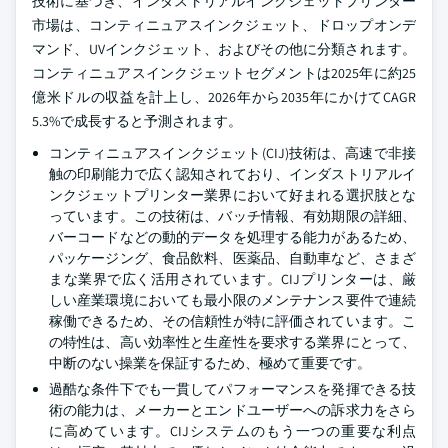
技術に基づき、インダストリアルインクジェットプリンター
市場は、コンティニュアスインクジェット、ドロップオンデ
マンド、UVインクジェット、およびその他に分類されます。
コンティニュアスインクジェットセグメントは2025年に約25
億米ドルの収益を計上し、2026年から2035年にかけてCAGR
5.3%で成長すると予測されます。
コンティニュアスインクジェット(CIJ)技術は、高速で非接
触の印刷能力で広く認知されており、インダストリアルイ
ンクジェットプリンター業界において好まれる選択肢とな
っています。この技術は、バッチ情報、有効期限の詳細、
バーコードなどの動的データを処理する能力があるため、
パッケージング、食品飲料、医薬品、自動車など、さまざ
まな業界で広く活用されています。CIJプリンターは、厳
しい産業環境においても最小限のメンテナンス要件で連続
稼働できるため、その信頼性が特に評価されています。こ
の特性は、高い効率性と生産性を要求する業界にとって、
中断のない操業を保証するため、極めて重要です。
過酷な条件下でも一貫してパフォーマンスを発揮できる技
術の能力は、メーカーとエンドユーザーへの訴求力をさら
に高めています。CIJシステムのもう一つの重要な利点