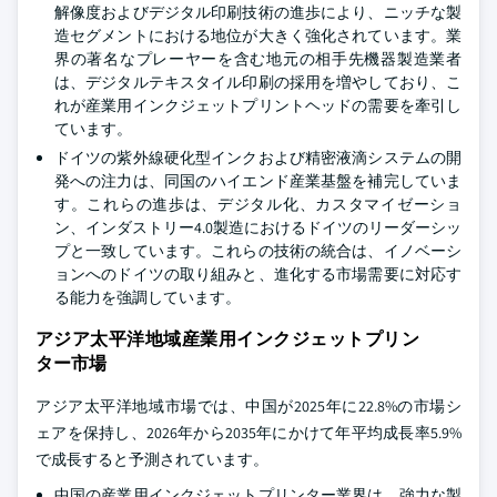
解像度およびデジタル印刷技術の進歩により、ニッチな製
造セグメントにおける地位が大きく強化されています。業
界の著名なプレーヤーを含む地元の相手先機器製造業者
は、デジタルテキスタイル印刷の採用を増やしており、こ
れが産業用インクジェットプリントヘッドの需要を牽引し
ています。
ドイツの紫外線硬化型インクおよび精密液滴システムの開
発への注力は、同国のハイエンド産業基盤を補完していま
す。これらの進歩は、デジタル化、カスタマイゼーショ
ン、インダストリー4.0製造におけるドイツのリーダーシッ
プと一致しています。これらの技術の統合は、イノベーシ
ョンへのドイツの取り組みと、進化する市場需要に対応す
る能力を強調しています。
アジア太平洋地域産業用インクジェットプリン
ター市場
アジア太平洋地域市場では、中国が2025年に22.8%の市場シ
ェアを保持し、2026年から2035年にかけて年平均成長率5.9%
で成長すると予測されています。
中国の産業用インクジェットプリンター業界は、強力な製