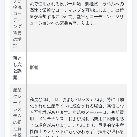
よび
流で使用される段ボール箱、郵送物、ラベルへの
物流
高速で柔軟なコーディングを可能にします。出荷
コー
量が増加するにつれて、堅牢なコーディングソリ
ディ
ューションへの需要も高まります。
ング
需要
の増
加
落と
し穴
影響
と課
題
産業
グレ
高度なCIJ、TIJ、およびPIJシステムは、特に自動
ード
化された生産ラインに統合される場合、高価にな
シス
る可能性があります。小規模メーカーは、初期費
テム
用、メンテナンス、および消耗品費用に困難を感
の初
じる場合があります。これにより、長期的な生産
期資
性向上のメリットにもかかわらず、採用が遅れる
本投