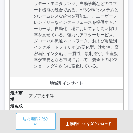
リモートモニタリング、自動診断などのスマ
ート機能の統合である。MESやERPシステムと
のシームレスな統合を可能にし、ユーザーフ
レンドリーなインターフェースを提供するメ
ーカーは、自動化工場においてより高い採用
率を見せている。強力なアフターサービス、
グローバル流通ネットワーク、および用途別
インクポートフォリオ(UV硬化型、速乾性、高
密着性インク)は、一貫性、規制遵守、生産効
率が重要となる市場において、競争上のポジ
ショニングをさらに強化している。
地域別インサイト
最大市
アジア太平洋
場
最も成
長が速
アジア太平洋
い市場
お電話くださ
い
無料のPDFをダウンロード
新興国
ドイツ、インド、ブラジル