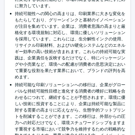
に努力しています。
持続可能性への関心の高まりは、印刷業界に大きな変化を
もたらしており、グリーンインクと基材のイノベーション
が注目を集めています。企業は、消費者意識の高まりと厳
格化する環境規制に対応し、環境に優しいソリューション
を採用しています。これらには、生分解性インクの使用、
リサイクル印刷材料、およびUV硬化システムなどのエネル
ギー効率の高い技術が含まれます。これらの持続可能な実
践は、企業責任を反映するだけでなく、特にパッケージン
グや小売業など、環境への配慮が消費者の意思決定におい
て重要な役割を果たす業界において、ブランドの評判を高
めます。
持続可能な印刷ソリューションへの移行は、企業がグロー
バルな持続可能性目標と進化する消費者の嗜好に戦略を合
わせるにつれて、継続することが予想されます。環境に優
しい技術に投資することにより、企業は持続可能な製品に
対する需要の高まりに応えながら、生態学的フットプリン
トを削減することができます。この移行は、外部からの圧
力への対応だけでなく、環境スチュワードシップをますま
す重視する市場において競争力を維持するための戦略的な