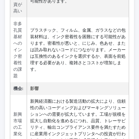
可能性があります。
資が
高い
非多
孔質
プラスチック、フィルム、金属、ガラスなどの包
基材
装材料は、インク密着性を困難にする可能性があ
への
ります。密着性が悪いと、にじみ、色あせ、また
イン
は読み取れないコードにつながります。メーカー
ク密
は互換性のあるインクを選択するか、表面を前処
着性
理する必要があり、複雑さとコストが増加しま
の課
す。
題
機会:
影響
新興経済圏における製造活動の拡大により、信頼
性の高いコーディングおよびマーキングソリュー
新興
ションへの需要が拡大しています。工場が規模を
市場
拡大し自動化を進めるにつれ、品質、トレーサビ
の工
リティ、輸出コンプライアンス要件を満たすため
業化
に産業用インクジェットプリンタへの投資が行わ