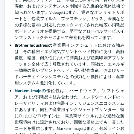
寿命、およびメンテナンスを削減する先進的な流体技術で
知られています。Videojetはまた、迅速なオンサイトサポ
ートと、包装フィルム、プラスチック、ガラス、金属など
の多様な基材に対応したカスタマイズされた幅広い消耗品
ポートフォリオを提供する、堅牢なグローバルサービスイ
ンフラストラクチャによって差別化を図っています。
Brother Industriesの
産業用インクジェットにおける強み
は、その精密ピエゾ電気プリントヘッド技術にあり、高解
像度、精度、耐久性において商業および産業印刷アプリケ
ーション全体で広く尊敬されています。同社は、エネルギ
ー効率の高いプリントヘッド、長い動作寿命、およびサー
ドパーティインクシステムとの強力な互換性により、産業
用システムを差別化しています。
Markem-Imajeの
優位性は、ハードウェア、ソフトウェ
ア、および消耗品を組み合わせた、エンドツーエンドのト
レーサビリティおよび包装インテリジェンスエコシステム
にあります。同社の産業用インクジェットプリンター、特
にCIJおよびTIJラインは、高負荷サイクルおよび過酷な製
造環境向けに設計されており、困難な基材上でも一貫した
コードを提供します。Markem-Imajeはまた、包装ラインお