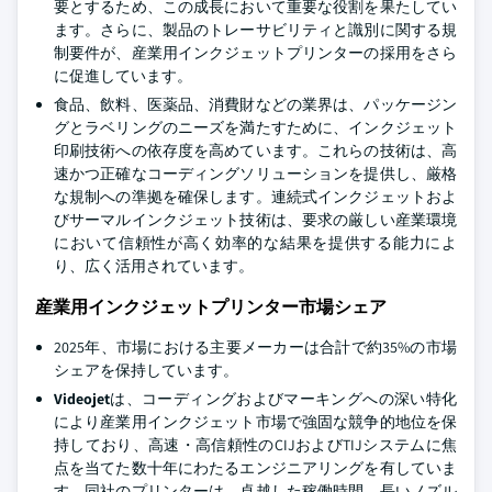
要とするため、この成長において重要な役割を果たしてい
ます。さらに、製品のトレーサビリティと識別に関する規
制要件が、産業用インクジェットプリンターの採用をさら
に促進しています。
食品、飲料、医薬品、消費財などの業界は、パッケージン
グとラベリングのニーズを満たすために、インクジェット
印刷技術への依存度を高めています。これらの技術は、高
速かつ正確なコーディングソリューションを提供し、厳格
な規制への準拠を確保します。連続式インクジェットおよ
びサーマルインクジェット技術は、要求の厳しい産業環境
において信頼性が高く効率的な結果を提供する能力によ
り、広く活用されています。
産業用インクジェットプリンター市場シェア
2025年、市場における主要メーカーは合計で約35%の市場
シェアを保持しています。
Videojet
は、コーディングおよびマーキングへの深い特化
により産業用インクジェット市場で強固な競争的地位を保
持しており、高速・高信頼性のCIJおよびTIJシステムに焦
点を当てた数十年にわたるエンジニアリングを有していま
す。同社のプリンターは、卓越した稼働時間、長いノズル