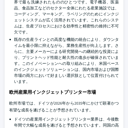
界で最も洗練されたもののひとつです。電子機器、医薬
品、食品加工などのセクター全体にわたる産業施設では、
コーディング、マーキング、ラベリングのためにインクジ
ェットシステムが広く活用されています。これらのシステ
ムは、生産プロセスにおける効率性と精密性の維持に不可
欠です。
既存の生産ラインとの高度な機能の統合により、ダウンタ
イムを最小限に抑えながら、業務生産性が向上します。さ
らに、主要メーカーによる研究開発への継続的な投資によ
り、プリントヘッド性能と耐久性の進歩が確保されていま
す。このイノベーションへの取り組みにより、米国ベース
のインクジェットソリューションは、国内市場および国際
市場の両方において好ましい選択肢として位置付けられて
います。
欧州産業用インクジェットプリンター市場
欧州市場では、ドイツが2026年から2035年にかけて顕著かつ
有望な成長を遂げることが予想されています。
ドイツの産業用インクジェットプリンター業界は、今後数
年間で大幅な成長を遂げると予想されています。同国の高