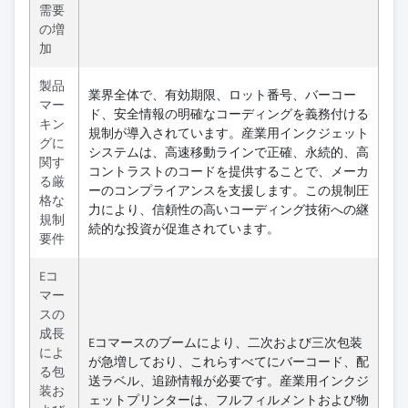
需要
の増
加
製品
業界全体で、有効期限、ロット番号、バーコー
マー
ド、安全情報の明確なコーディングを義務付ける
キン
規制が導入されています。産業用インクジェット
グに
システムは、高速移動ラインで正確、永続的、高
関す
コントラストのコードを提供することで、メーカ
る厳
ーのコンプライアンスを支援します。この規制圧
格な
力により、信頼性の高いコーディング技術への継
規制
続的な投資が促進されています。
要件
Eコ
マー
スの
成長
Eコマースのブームにより、二次および三次包装
によ
が急増しており、これらすべてにバーコード、配
る包
送ラベル、追跡情報が必要です。産業用インクジ
装お
ェットプリンターは、フルフィルメントおよび物