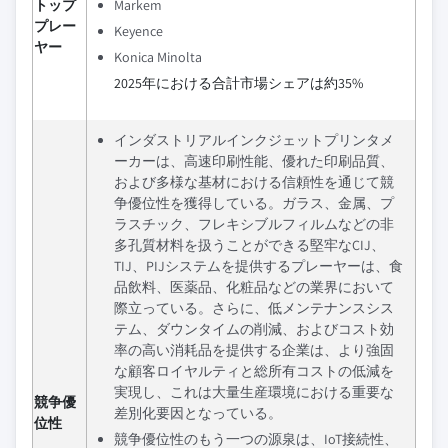
トップ
Markem
プレー
Keyence
ヤー
Konica Minolta
2025年における合計市場シェアは約35%
インダストリアルインクジェットプリンタメ
ーカーは、高速印刷性能、優れた印刷品質、
および多様な基材における信頼性を通じて競
争優位性を獲得している。ガラス、金属、プ
ラスチック、フレキシブルフィルムなどの非
多孔質材料を扱うことができる堅牢なCIJ、
TIJ、PIJシステムを提供するプレーヤーは、食
品飲料、医薬品、化粧品などの業界において
際立っている。さらに、低メンテナンスシス
テム、ダウンタイムの削減、およびコスト効
率の高い消耗品を提供する企業は、より強固
な顧客ロイヤルティと総所有コストの低減を
実現し、これは大量生産環境における重要な
競争優
差別化要因となっている。
位性
競争優位性のもう一つの源泉は、IoT接続性、