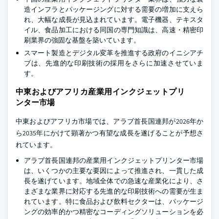
造インフラとパッケージングに対する需要の増加に支えら
れ、大幅な成長が見込まれています。電子機器、テキスタ
イル、食品加工における同国の専門知識は、高速・精密印
刷業界の強固な基盤を築いています。
スマート製造とデジタル変革を推進する政府のイニシアチ
ブは、先進的な印刷技術の採用をさらに加速させていま
す。
中東およびアフリカ産業用インクジェットプリ
ンター市場
中東およびアフリカ市場では、アラブ首長国連邦が2026年か
ら2035年にかけて顕著かつ有望な成長を遂げることが予想さ
れています。
アラブ首長国連邦の産業用インクジェットプリンター市場
は、いくつかの主要な要因によって推進され、一貫した成
長を遂げています。地域全体での急速な産業化により、さ
まざまな業界に対応する先進的な印刷技術への需要が生ま
れています。特に食品および飲料セクターは、パッケージ
ングの効率的かつ精密なコーディングソリューションを必