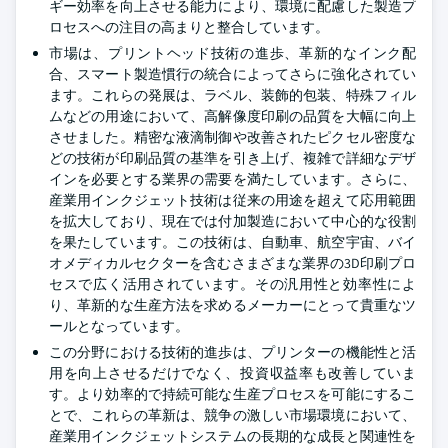
ギー効率を向上させる能力により、環境に配慮した製造プ
ロセスへの注目の高まりと整合しています。
市場は、プリントヘッド技術の進歩、革新的なインク配
合、スマート製造慣行の統合によってさらに強化されてい
ます。これらの発展は、ラベル、装飾的包装、特殊フィル
ムなどの用途において、高解像度印刷の品質を大幅に向上
させました。精密な液滴制御や改善されたピクセル密度な
どの技術が印刷品質の基準を引き上げ、複雑で詳細なデザ
インを必要とする業界の需要を満たしています。さらに、
産業用インクジェット技術は従来の用途を超えて応用範囲
を拡大しており、現在では付加製造において中心的な役割
を果たしています。この技術は、自動車、航空宇宙、バイ
オメディカルセクターを含むさまざまな業界の3D印刷プロ
セスで広く活用されています。その汎用性と効率性によ
り、革新的な生産方法を求めるメーカーにとって貴重なツ
ールとなっています。
この分野における技術的進歩は、プリンターの機能性と活
用を向上させるだけでなく、投資収益率も改善していま
す。より効率的で持続可能な生産プロセスを可能にするこ
とで、これらの革新は、競争の激しい市場環境において、
産業用インクジェットシステムの長期的な成長と関連性を