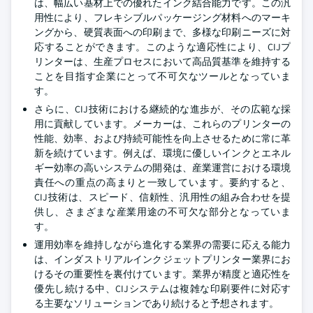
は、幅広い基材上での優れたインク結合能力です。この汎
用性により、フレキシブルパッケージング材料へのマーキ
ングから、硬質表面への印刷まで、多様な印刷ニーズに対
応することができます。このような適応性により、CIJプ
リンターは、生産プロセスにおいて高品質基準を維持する
ことを目指す企業にとって不可欠なツールとなっていま
す。
さらに、CIJ技術における継続的な進歩が、その広範な採
用に貢献しています。メーカーは、これらのプリンターの
性能、効率、および持続可能性を向上させるために常に革
新を続けています。例えば、環境に優しいインクとエネル
ギー効率の高いシステムの開発は、産業運営における環境
責任への重点の高まりと一致しています。要約すると、
CIJ技術は、スピード、信頼性、汎用性の組み合わせを提
供し、さまざまな産業用途の不可欠な部分となっていま
す。
運用効率を維持しながら進化する業界の需要に応える能力
は、インダストリアルインクジェットプリンター業界にお
けるその重要性を裏付けています。業界が精度と適応性を
優先し続ける中、CIJシステムは複雑な印刷要件に対応す
る主要なソリューションであり続けると予想されます。