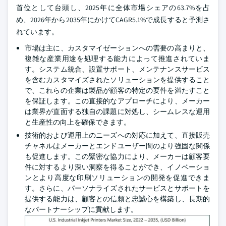
首位として台頭し、2025年に全体市場シェアの63.7%を占
め、2026年から2035年にかけてCAGR5.1%で成長すると予測さ
れています。
市場は主に、カスタマイゼーションへの需要の高まりと、
複雑な産業用途を処理する能力によって推進されていま
す。システム統合、設置サポート、メンテナンスサービス
を含むカスタマイズされたソリューションを提供すること
で、これらの企業は製品が顧客の特定の要件を満たすこと
を保証します。この直接的なアプローチにより、メーカー
は業界が直面する独自の課題に対処し、シームレスな運用
と生産性の向上を確保できます。
技術的および運用上のニーズへの対応に加えて、直接販売
チャネルはメーカーとエンドユーザー間のより強固な関係
も促進します。この緊密な協力により、メーカーは顧客要
件に対するより深い洞察を得ることができ、イノベーショ
ンとより高度な印刷ソリューションの開発を促進できま
す。さらに、パーソナライズされたサービスとサポートを
提供する能力は、顧客との信頼と忠誠心を構築し、長期的
なパートナーシップに貢献します。