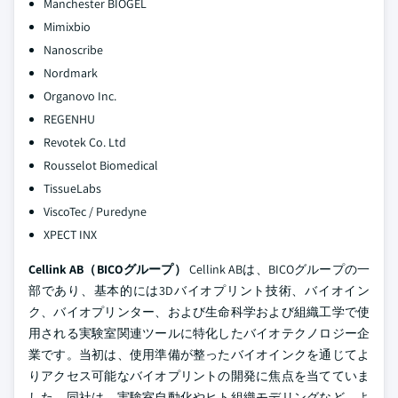
Manchester BIOGEL
Mimixbio
Nanoscribe
Nordmark
Organovo Inc.
REGENHU
Revotek Co. Ltd
Rousselot Biomedical
TissueLabs
ViscoTec / Puredyne
XPECT INX
Cellink AB（BICOグループ）
Cellink ABは、BICOグループの一
部であり、基本的には3Dバイオプリント技術、バイオイン
ク、バイオプリンター、および生命科学および組織工学で使
用される実験室関連ツールに特化したバイオテクノロジー企
業です。当初は、使用準備が整ったバイオインクを通じてよ
りアクセス可能なバイオプリントの開発に焦点を当てていま
した。同社は、実験室自動化やヒト組織モデリングなど、よ