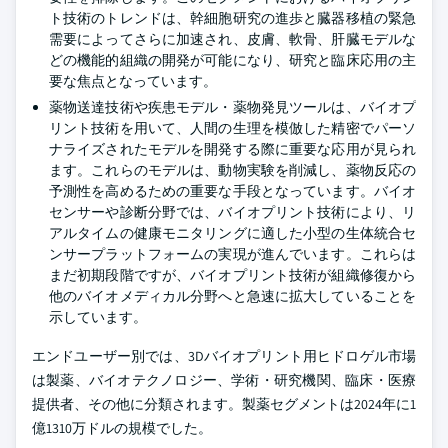
ト技術のトレンドは、幹細胞研究の進歩と臓器移植の緊急
需要によってさらに加速され、皮膚、軟骨、肝臓モデルな
どの機能的組織の開発が可能になり、研究と臨床応用の主
要な焦点となっています。
薬物送達技術や疾患モデル・薬物発見ツールは、バイオプ
リント技術を用いて、人間の生理を模倣した精密でパーソ
ナライズされたモデルを開発する際に重要な応用が見られ
ます。これらのモデルは、動物実験を削減し、薬物反応の
予測性を高めるための重要な手段となっています。バイオ
センサーや診断分野では、バイオプリント技術により、リ
アルタイムの健康モニタリングに適した小型の生体統合セ
ンサープラットフォームの実現が進んでいます。これらは
まだ初期段階ですが、バイオプリント技術が組織修復から
他のバイオメディカル分野へと急速に拡大していることを
示しています。
エンドユーザー別では、3Dバイオプリント用ヒドロゲル市場
は製薬、バイオテクノロジー、学術・研究機関、臨床・医療
提供者、その他に分類されます。製薬セグメントは2024年に1
億1310万ドルの規模でした。