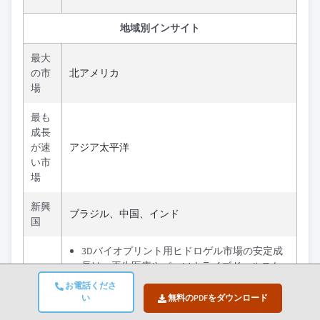
地域別インサイト
最大
の市
北アメリカ
場
最も
成長
が速
アジア太平洋
い市
場
新興
ブラジル、中国、インド
国
3Dバイオプリント用ヒドロゲル市場の安定成
長は、再生医療やパーソナライズドヘルスケ
アの採用拡大によって推進されており、安全
お電話くださ
今後
性と有効性を確保する進化する規制によって
い
無料のPDFをダウンロード
の展
支えられています。持続可能性のトレンド