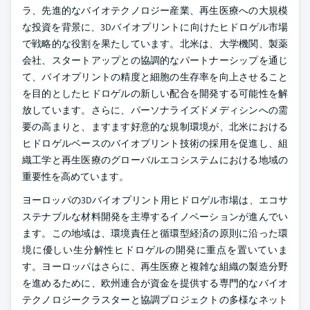
ラ、先進的なバイオテクノロジー産業、再生医療への大規模
な投資を背景に、3Dバイオプリントに向けたヒドロゲル市場
で戦略的な役割を果たしています。北米は、大学機関、製薬
会社、スタートアップとの協調的なパートナーシップを通じ
て、バイオプリントの精度と細胞の生存率を向上させること
を目的としたヒドロゲルの新しい配合を開発する可能性を解
放しています。さらに、パーソナライズドメディシンへの需
要の高まりと、ますます好意的な規制環境が、北米における
ヒドロゲルベースのバイオプリント技術の採用を促進し、組
織工学と再生医療のグローバルエコシステムにおける地域の
重要性を高めています。
ヨーロッパの3Dバイオプリント用ヒドロゲル市場は、エコサ
ステナブルな材料開発を主導するイノベーションが進んでい
ます。この地域は、環境責任と循環型経済の原則に沿った環
境に優しい生分解性ヒドロゲルの開発に重点を置いていま
す。ヨーロッパはさらに、再生医療と複雑な組織の製造分野
を進めるために、欧州連合が資金を提供する専門的なバイオ
テクノロジークラスターと協調プロジェクトの多様なネット