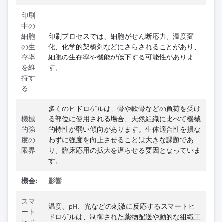
印刷
中の
細胞
印刷プロセスでは、細胞がせん断応力、温度変
の生
化、化学的架橋剤などにさらされることがあり、
存率
細胞の生存率や機能が低下する可能性がありま
を維
す。
持す
る
多くのヒドロゲルは、骨や軟骨などの負荷を受け
機械
る部位に使用される場合、天然組織に比べて機械
的強
的特性が弱い傾向があります。生体適合性を損な
度の
わずに強度を向上させることは大きな課題であ
限界
り、臨床応用の拡大を遅らせる要因となっていま
す。
機会:
影響
スマ
温度、pH、光などの刺激に反応するスマートヒ
ート
ドロゲルは、制御された薬物配送や動的な組織工