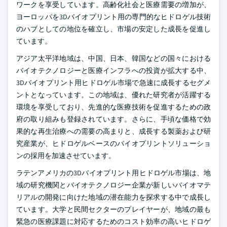
ワークを享受しています。高齢化社会と医療需要の増加が、
ヨーロッパを3Dバイオプリント用の専門的なヒドロゲル技術
のハブとしての地位を確立し、市場の安定した成長を促進し
ています。
アジア太平洋地域は、中国、日本、韓国などの国々における
バイオテクノロジーと医療インフラへの投資が拡大する中、
3Dバイオプリント用ヒドロゲル市場で急速に成長するセグメ
ントとなっています。この地域は、優れた研究者が活躍する
環境を享受しており、先進的な医療技術を促進するための政
府の取り組みも登録されています。さらに、手頃な価格で効
果的な再生治療への需要の高まりと、成長する製薬および研
究産業が、ヒドロゲルベースのバイオプリントソリューショ
ンの採用を加速させています。
ラテンアメリカの3Dバイオプリント用ヒドロゲル市場は、地
域の研究機関とバイオテクノロジー企業が新しいバイオマテ
リアルの開発に向けた地域の潜在能力を探求する中で成長し
ています。大学と民間セクターのプレイヤーが、地域の最も
緊急の医療課題に対応するためのコスト効率の高いヒドロゲ