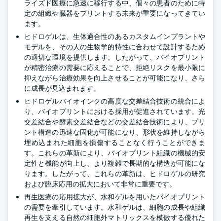
ライズド医療に急速に移行する中、個々の患者のために特
定の組織や臓器をプリントする未来が重要になってきてい
ます。
ヒドロゲルは、生体適合性のあるカスタムインプラントや
モデルを、その人の生物学的特性に合わせて設計するため
の適切な環境を提供します。したがって、バイオプリント
が精密治療の需要に応えることで、拒絶リスクを最小限に
抑えながら治療効果を向上させることが可能になり、さら
に成長が見込まれます。
ヒドロゲルバイオインクの高度な交差結合技術の統合によ
り、バイオプリントにおける採用が促進されています。光
交差結合や酵素交差結合などの交差結合技術により、プリ
ント構造の迅速な固化が可能になり、形状を維持しながら
埋め込まれた細胞を損傷することなく行うことができま
す。これらの革新により、バイオプリント組織の機械的安
定性と機能が向上し、より複雑で長期的な構造が可能にな
ります。したがって、これらの革新は、ヒドロゲルの研究
および臨床応用の拡大において非常に重要です。
再生医療の応用拡大が、水和ゲルを用いたバイオプリント
の需要を牽引しています。水和ゲルは、細胞の成長や組織
再生を支える自然の細胞外マトリックスを模倣する優れた