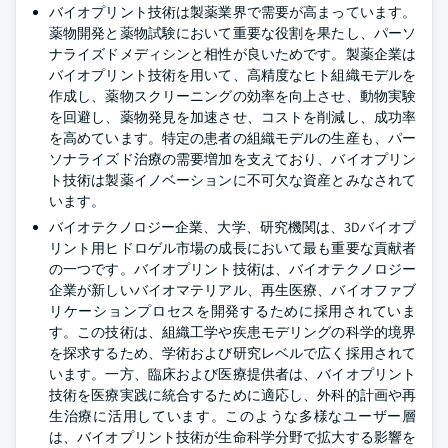
バイオプリント技術は製薬業界で需要が高まっています。
薬物開発と薬物試験において重要な役割を果たし、パーソ
ナライズドメディシンと相性が良いためです。製薬企業は
バイオプリント技術を用いて、高精度なヒト組織モデルを
作成し、薬物スクリーニングの効率を向上させ、動物実験
を回避し、薬物発見を加速させ、コストを削減し、成功率
を高めています。特定の患者の組織モデルの生産も、パー
ソナライズド治療の需要増加を支えており、バイオプリン
ト技術は製薬イノベーションに不可欠な資産とみなされて
います。
バイオテクノロジー企業、大学、研究機関は、3Dバイオプ
リント用ヒドロゲル市場の成長において最も重要な貢献者
の一つです。バイオプリント技術は、バイオテクノロジー
企業が新しいバイオマテリアル、再生医療、バイオファブ
リケーションプロセスを開発するために採用されていま
す。この技術は、組織工学や疾患モデリングの科学的境界
を探求するため、学術および研究レベルで広く採用されて
います。一方、臨床および医療提供者は、バイオプリント
技術を医療実践に統合するために適応し、外科的計画や再
生治療に活用しています。このような多様なユーザー層
は、バイオプリント技術が生命科学分野で拡大する影響を