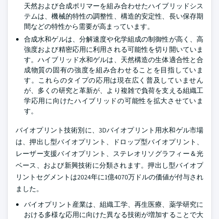
天然および合成ポリマーを組み合わせたハイブリッドシス
テムは、機械的特性の調整性、構造的安定性、長い保存期
間などの特性から需要が高まっています。
合成水和ゲルは、分解速度や化学組成の制御性が高く、高
強度および精密応用に利用される可能性を切り開いていま
す。ハイブリッド水和ゲルは、天然構造の生体適合性と合
成物質の固有の強度を組み合わせることを目指していま
す。これらのタイプの応用は現在広く普及していません
が、多くの研究と革新が、より複雑で負荷を支える組織工
学応用に向けたハイブリッドの可能性を拡大させていま
す。
バイオプリント技術別に、3Dバイオプリント用水和ゲル市場
は、押出し型バイオプリント、ドロップ型バイオプリント、
レーザー支援バイオプリント、ステレオリソグラフィー＆光
ベース、および新興技術に分類されます。押出し型バイオプ
リントセグメントは2024年に1億4070万ドルの価値が付与され
ました。
バイオプリント産業は、組織工学、再生医療、薬学研究に
おける多様な応用に向けた異なる技術が増加することで大