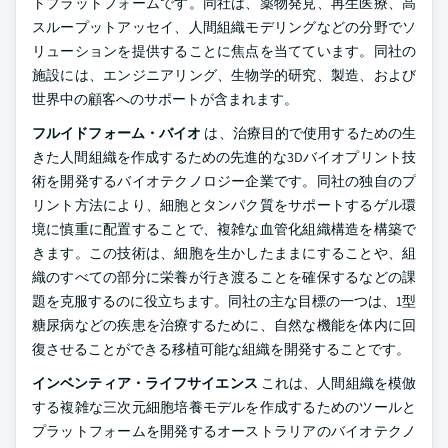
トプラットフォームです。同社は、薬物発見、再生医療、高
スループットアッセイ、人間組織モデリングなどの分野でソ
リューションを提供することに焦点を当てています。同社の
施設には、エンジニアリング、生物学的研究、製造、および
世界中の顧客へのサポートが含まれます。
フルイドフォーム・バイオ
は、治療目的で使用するための生
きた人間組織を作成するための先進的な3Dバイオプリント技
術を開発するバイオテクノロジー企業です。同社の独自のプ
リント方法により、細胞とタンパク質をサポートするゲル環
境に慎重に配置することで、複雑な血管化組織構造を構築で
きます。この技術は、細胞を生かしたままにすることや、組
織のすべての部分に栄養が行き渡ることを確保するなどの課
題を克服するのに役立ちます。同社の主な目標の一つは、1型
糖尿病などの疾患を治療するために、自然な機能を体内に回
復させることができる移植可能な組織を開発することです。
インベンティア・ライフサイエンス
これは、人間組織を模倣
する複雑な三次元細胞培養モデルを作成するためのツールと
プラットフォームを開発するオーストラリアのバイオテクノ