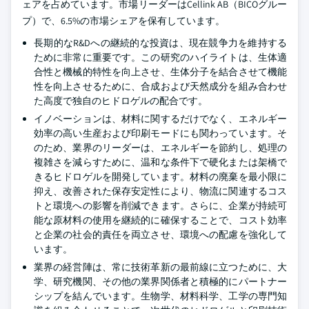
ェアを占めています。市場リーダーはCellink AB（BICOグルー
プ）で、6.5%の市場シェアを保有しています。
長期的なR&Dへの継続的な投資は、現在競争力を維持する
ために非常に重要です。この研究のハイライトは、生体適
合性と機械的特性を向上させ、生体分子を結合させて機能
性を向上させるために、合成および天然成分を組み合わせ
た高度で独自のヒドロゲルの配合です。
イノベーションは、材料に関するだけでなく、エネルギー
効率の高い生産および印刷モードにも関わっています。そ
のため、業界のリーダーは、エネルギーを節約し、処理の
複雑さを減らすために、温和な条件下で硬化または架橋で
きるヒドロゲルを開発しています。材料の廃棄を最小限に
抑え、改善された保存安定性により、物流に関連するコス
トと環境への影響を削減できます。さらに、企業が持続可
能な原材料の使用を継続的に確保することで、コスト効率
と企業の社会的責任を両立させ、環境への配慮を強化して
います。
業界の経営陣は、常に技術革新の最前線に立つために、大
学、研究機関、その他の業界関係者と積極的にパートナー
シップを結んでいます。生物学、材料科学、工学の専門知