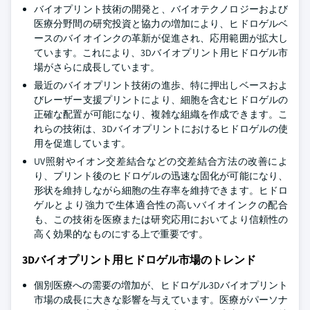
バイオプリント技術の開発と、バイオテクノロジーおよび
医療分野間の研究投資と協力の増加により、ヒドロゲルベ
ースのバイオインクの革新が促進され、応用範囲が拡大し
ています。これにより、3Dバイオプリント用ヒドロゲル市
場がさらに成長しています。
最近のバイオプリント技術の進歩、特に押出しベースおよ
びレーザー支援プリントにより、細胞を含むヒドロゲルの
正確な配置が可能になり、複雑な組織を作成できます。こ
れらの技術は、3Dバイオプリントにおけるヒドロゲルの使
用を促進しています。
UV照射やイオン交差結合などの交差結合方法の改善によ
り、プリント後のヒドロゲルの迅速な固化が可能になり、
形状を維持しながら細胞の生存率を維持できます。ヒドロ
ゲルとより強力で生体適合性の高いバイオインクの配合
も、この技術を医療または研究応用においてより信頼性の
高く効果的なものにする上で重要です。
3Dバイオプリント用ヒドロゲル市場のトレンド
個別医療への需要の増加が、ヒドロゲル3Dバイオプリント
市場の成長に大きな影響を与えています。医療がパーソナ