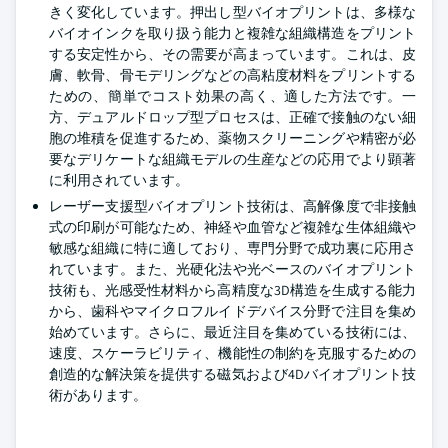
きく変化しています。押出し型バイオプリントは、多様な
バイオインクを取り扱う能力と複雑な組織構造をプリント
する安定性から、その需要が高まっています。これは、皮
膚、軟骨、骨モデリングなどの高粘度材料をプリントする
ための、簡単でコスト効果の高く、適した方法です。一
方、デュアルドロップ型プロセスは、正確で接触のない細
胞の堆積を促進するため、薬物スクリーニングや精密が必
要なデリケートな組織モデルの生産などの応用でより顕著
に利用されています。
レーザー支援型バイオプリント技術は、高解像度で非接触
式の印刷が可能なため、神経や血管など複雑な生体組織や
敏感な組織に特に適しており、専門分野で成功裏に応用さ
れています。また、光硬化法や光ベースのバイオプリント
技術も、光感受性材料から高精度な3D構造を生成する能力
から、歯科やマイクロフルイドデバイス分野で注目を集め
始めています。さらに、最近注目を集めている技術には、
速度、スケーラビリティ、機能性の制約を克服するための
創造的な解決策を提供する磁気および4Dバイオプリント技
術があります。