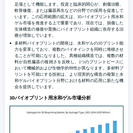
足場として機能します。投資と臨床的関心が、創傷治癒、
軟骨修復、または臓器再生などの分野での採用を促進して
います。この応用範囲の拡大は、3Dバイオプリント用水和
ゲル市場を推進する上で重要であり、現在では、損傷した
生体構造の修復や置換にバイオプリント組織に依存する治
療が増加しています。
多材料バイオプリントの開発は、水和ゲルの3Dプリント能
力を変革しており、複数のバイオインクを同時に堆積させ
ることが可能になりました。異種組織構造では、複数の材
料が自然臓器の複雑さを反映し、1つのプリントピースに
おいて機械的および生物学的特性が異なります。多材料プ
リントを可能にする技術は、より現実的な構造の複製と水
和ゲルバイオプリント分野における材料の応用に新たな機
会を提供しています。
3Dバイオプリント用水和ゲル市場分析