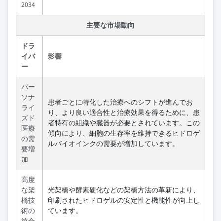
2034
主要な市場動向
ドラ
イバ
影響
ー
パー
ソナ
患者ごとに特化した治療へのシフトが進んでお
ライ
り、より良い適合性と治療効果を得るために、患
ズド
者特有の組織や臓器が必要とされています。この
医療
傾向により、細胞の生存率を維持できるヒドロゲ
の需
ルバイオインクの需要が増加しています。
要増
加
高度
な架
光架橋や酵素硬化などの架橋方法の革新により、
橋技
印刷されたヒドロゲルの安定性と機能性が向上し
術の
ています。