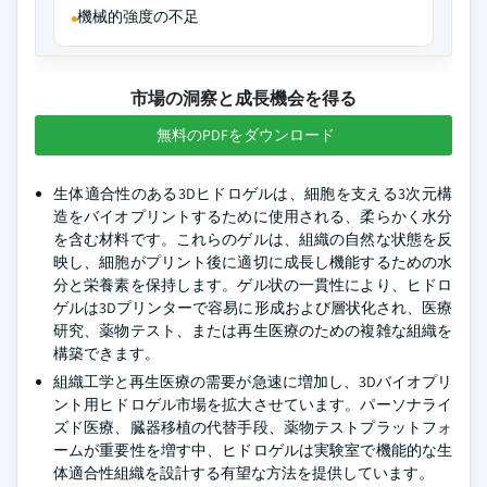
機械的強度の不足
市場の洞察と成長機会を得る
無料のPDFをダウンロード
生体適合性のある3Dヒドロゲルは、細胞を支える3次元構
造をバイオプリントするために使用される、柔らかく水分
を含む材料です。これらのゲルは、組織の自然な状態を反
映し、細胞がプリント後に適切に成長し機能するための水
分と栄養素を保持します。ゲル状の一貫性により、ヒドロ
ゲルは3Dプリンターで容易に形成および層状化され、医療
研究、薬物テスト、または再生医療のための複雑な組織を
構築できます。
組織工学と再生医療の需要が急速に増加し、3Dバイオプリ
ント用ヒドロゲル市場を拡大させています。パーソナライ
ズド医療、臓器移植の代替手段、薬物テストプラットフォ
ームが重要性を増す中、ヒドロゲルは実験室で機能的な生
体適合性組織を設計する有望な方法を提供しています。