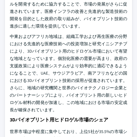
ルを開発するために協力することで、市場の発展がさらに促
進されています。医療インフラの改善と先進的な製造技術の
開発を目的とした政府の取り組みが、バイオプリント技術の
進歩に適した環境を提供しています。
中東およびアフリカ地域は、組織工学および再生医療の分野
における先進的な医療技術への投資増加と研究イニシアチブ
により、3Dバイオプリント用のヒドロゲル市場において有望
な地域となっています。個別化医療の需要が高まり、政府の
支援政策により医療システムがより効率的に適応できるよう
になることで、UAE、サウジアラビア、南アフリカなどの国
における3Dバイオプリント技術の採用が促進されています。
さらに、地域の研究機関と世界のバイオテクノロジー企業と
のパートナーシップにより、バイオプリント用の新しいヒド
ロゲル材料の開発が加速し、この地域における市場の安定成
長が確保されています。
3Dバイオプリント用ヒドロゲル市場のシェア
世界市場は中程度に集中しており、上位5社が35.5%の市場シ