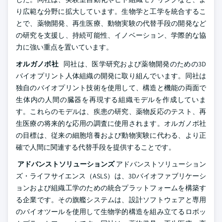
り広範な分野に拡大しています。生物学と工学を統合するこ
とで、薬物開発、再生医療、動物実験の代替手段の開発など
の研究を支援し、持続可能性、イノベーション、学際的な協
力に強い重点を置いています。
オルガノボ社
同社は、医学研究および薬物開発のための3D
バイオプリント人体組織の開発に取り組んでいます。同社は
独自のバイオプリント技術を使用して、構造と機能の両面で
生体内の人間の臓器を再現する組織モデルを作成していま
す。これらのモデルは、疾患の研究、薬物反応のテスト、再
生医療の将来的な応用の調査に使用されます。オルガノボ社
の目標は、従来の細胞培養および動物実験に代わる、より正
確で人間に関連する代替手段を提供することです。
アドバンストソリューションズ
アドバンストソリューション
ズ・ライフサイエンス（ASLS）は、3Dバイオファブリケーシ
ョンおよび組織工学のための統合プラットフォームを構築す
る企業です。その旗艦システムは、設計ソフトウェアと専用
のバイオツールを使用して生物学的構造を組み立てるロボッ