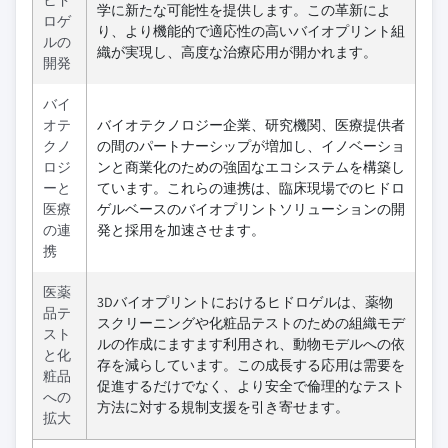
ヒド
学に新たな可能性を提供します。この革新によ
ロゲ
り、より機能的で適応性の高いバイオプリント組
ルの
織が実現し、高度な治療応用が開かれます。
開発
バイ
オテ
バイオテクノロジー企業、研究機関、医療提供者
クノ
の間のパートナーシップが増加し、イノベーショ
ロジ
ンと商業化のための強固なエコシステムを構築し
ーと
ています。これらの連携は、臨床現場でのヒドロ
医療
ゲルベースのバイオプリントソリューションの開
の連
発と採用を加速させます。
携
医薬
3Dバイオプリントにおけるヒドロゲルは、薬物
品テ
スクリーニングや化粧品テストのための組織モデ
スト
ルの作成にますます利用され、動物モデルへの依
と化
存を減らしています。この成長する応用は需要を
粧品
促進するだけでなく、より安全で倫理的なテスト
への
方法に対する規制支援を引き寄せます。
拡大