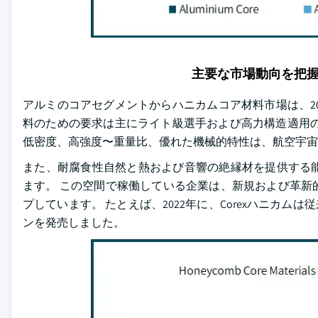
主要な市場動向を把
アルミのコアセグメントからハニカムコア材料市場は、2
料のための要求は主にライト級選手および高力構造適用の
低密度、高強度〜重量比、優れた機械的特性は、航空宇
また、耐腐食性自然と熱および音響の絶縁材を提供する
ます。 この空間で稼働している企業は、新規および革新
プしています。 たとえば、2022年に、Corexハニカ
ンを発売しました。