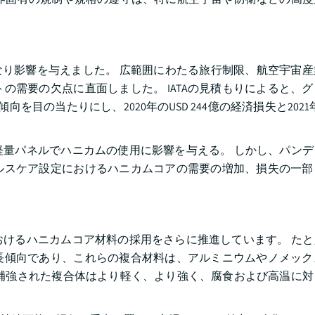
にかなり影響を与えました。 広範囲にわたる旅行制限、航空宇宙
の需要の欠点に直面しました。 IATAの見積もりによると、
向を目の当たりにし、2020年のUSD 244億の経済損失と2021年の
量パネルでハニカムの使用に影響を与える。 しかし、パンデ
ルスケア設定におけるハニカムコアの需要の増加、損失の一部
けるハニカムコア材料の採用をさらに推進しています。 たと
長傾向であり、これらの複合材料は、アルミニウムやノメック
補強された複合体はより軽く、より強く、腐食および高温に対