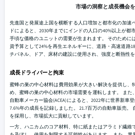
市場の洞察と成長機会
先進国と発展途上国を横断する人口増加と都市化の加速ペ
ドによると、2030年までにインドの人口の40%以上が
手頃な価格のユニットの需要が生まれます。 そのためには、
資予算として24%を再生エネルギーに、道路・高速道路18
チパネル、ドア、床材の建設に使用され、強度と断熱性を
成長ドライバーと拘束
蜜蜂の巣の中心材料は費用効果が大きい解決を提供し、
め、蜜蜂の巣の中心材料の市場需要を運転します。 また
自動車メーカー協会(ACEA)によると、2022年に世界新
7.6%年の成長を記録しました。 21.7百万の自動車販
を採用し、市場拡大に貢献しています。
一方、ハニカムのコア材料、特に紙またはアラミド繊維
を及ぼし、使用を制限する可能性があります。 また、業