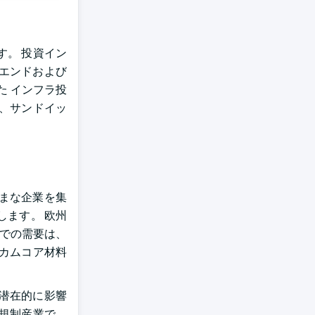
。 投資イン
中エンドおよび
た インフラ投
は、サンドイッ
まな企業を集
します。 欧州
国での需要は、
ニカムコア材料
潜在的に影響
規制産業で、