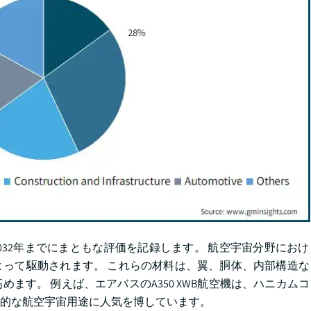
2032年までにまともな評価を記録します。 航空宇宙分野にお
って駆動されます。 これらの材料は、翼、胴体、内部構造な
ます。 例えば、エアバスのA350 XWB航空機は、ハニカム
代的な航空宇宙用途に人気を博しています。