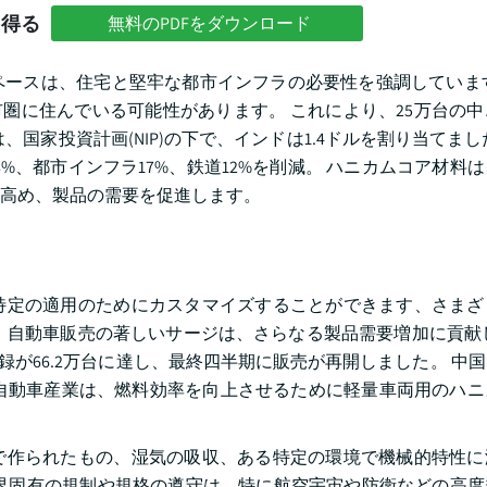
を得る
無料のPDFをダウンロード
ースは、住宅と堅牢な都市インフラの必要性を強調しています
都市圏に住んでいる可能性があります。 これにより、25万台の
国家投資計画(NIP)の下で、インドは1.4ドルを割り当てまし
%、都市インフラ17%、鉄道12%を削減。 ハニカムコア材料
高め、製品の需要を促進します。
特定の適用のためにカスタマイズすることができます、さまざ
、自動車販売の著しいサージは、さらなる製品需要増加に貢献
車登録が66.2万台に達し、最終四半期に販売が再開しました。 中
売。 自動車産業は、燃料効率を向上させるために軽量車両用のハ
で作られたもの、湿気の吸収、ある特定の環境で機械的特性に
界固有の規制や規格の遵守は、特に航空宇宙や防衛などの高度