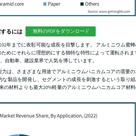
握するには
無料のPDFをダウンロード
032年までに表彰可能な成長を目撃します。 アルミニウム蜜
ためにそれらに理想的にする独特な特性によって運転されます
宙、自動車、建設業界で人気を博しています。
能力は、さまざまな用途でアルミニウムハニカムコアの需要の
的な製品を開発し、セグメントの成長を刺激するという取り組
ムは従来の材料よりも最大20%軽量のアルミニウムハニカムコア材