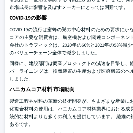
市場成長に影響を及ぼすメーカーにとっては困難です。
COVID-19の影響
COVID-19の流行は蜜蜂の巣の中心材料のための要求
コアの主要な消費者は、航空機および関連コンポーネント
会社のトラフィックは、2020年の66%と2021年の58%減少傾
のバリューチェーン全体で減少しました。
同様に、建設部門は商業プロジェクトの減速を目撃し、軽
バーライニングは、換気装置の生産および医療機器のヘ
しました。
ハニカムコア材料 市場動向
製造工程や材料の革新の技術開発が、さまざまな産業にお
化複合材料の使用は、ハニカムコア材料業界における成
統的な材料よりも多くの利点を提供しています。 繊維の
あるです。