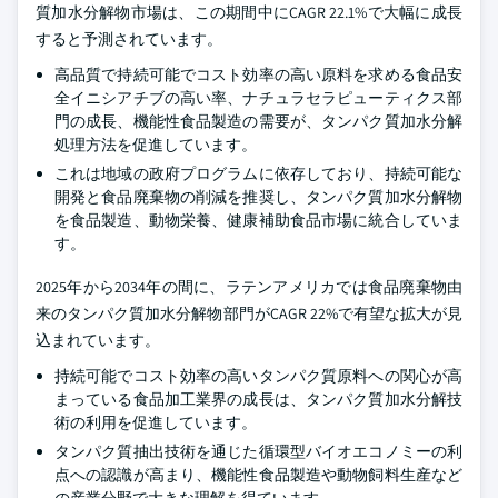
質加水分解物市場は、この期間中にCAGR 22.1%で大幅に成長
すると予測されています。
高品質で持続可能でコスト効率の高い原料を求める食品安
全イニシアチブの高い率、ナチュラセラピューティクス部
門の成長、機能性食品製造の需要が、タンパク質加水分解
処理方法を促進しています。
これは地域の政府プログラムに依存しており、持続可能な
開発と食品廃棄物の削減を推奨し、タンパク質加水分解物
を食品製造、動物栄養、健康補助食品市場に統合していま
す。
2025年から2034年の間に、ラテンアメリカでは食品廃棄物由
来のタンパク質加水分解物部門がCAGR 22%で有望な拡大が見
込まれています。
持続可能でコスト効率の高いタンパク質原料への関心が高
まっている食品加工業界の成長は、タンパク質加水分解技
術の利用を促進しています。
タンパク質抽出技術を通じた循環型バイオエコノミーの利
点への認識が高まり、機能性食品製造や動物飼料生産など