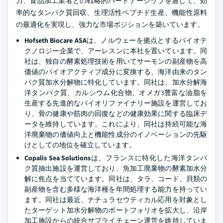
力、食品加工業者との戦略的パートナーシップを通じて、効
率的なタンパク質回収、生理活性ペプチド生産、機能性原料
の最適化を実現し、強力な市場ポジションを築いています。
Hofseth Biocare ASA
は、ノルウェーを拠点とするバイオテ
クノロジー企業で、アーレスンに本社を置いています。同
社は、独自の酵素処理技術を用いてサーモンの副産物を高
価値のバイオアクティブ成分に変換する、海洋由来のタン
パク質加水分解物に特化しています。同社は、加水分解海
洋タンパク質、カルシウム化合物、オメガ3豊富な油脂を
生産する先進的なバイオリファイナリー施設を運営してお
り、骨の健康や筋肉の回復などの健康効果に関する臨床デ
ータを維持しています。これにより、同社は持続可能な海
洋廃棄物の価値向上と機能性成分のイノベーションの先駆
けとしての地位を確立しています。
Copalis Sea Solutions
は、フランスに特化した海洋タンパ
ク質抽出施設を運営しており、魚加工廃棄物の酵素加水分
解に焦点を当てています。同社は、タラ、コード、貝類の
副産物を含む多様な海洋種を年間処理する能力を持ってい
ます。同社は最近、ナチュラセウティカル応用を対象とし
たターゲット加水分解物のポートフォリオを拡大し、沿岸
加工施設からの統合サプライチェーン運営を維持していま