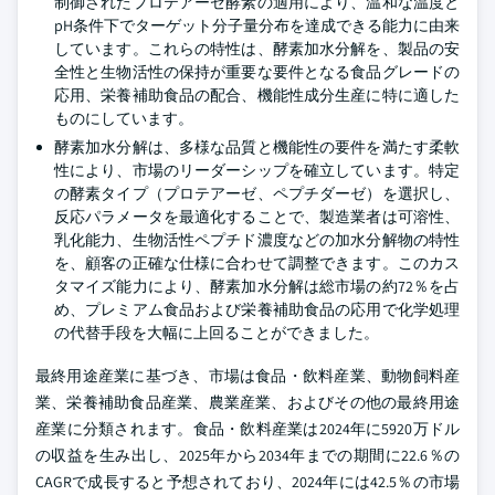
制御されたプロテアーゼ酵素の適用により、温和な温度と
pH条件下でターゲット分子量分布を達成できる能力に由来
しています。これらの特性は、酵素加水分解を、製品の安
全性と生物活性の保持が重要な要件となる食品グレードの
応用、栄養補助食品の配合、機能性成分生産に特に適した
ものにしています。
酵素加水分解は、多様な品質と機能性の要件を満たす柔軟
性により、市場のリーダーシップを確立しています。特定
の酵素タイプ（プロテアーゼ、ペプチダーゼ）を選択し、
反応パラメータを最適化することで、製造業者は可溶性、
乳化能力、生物活性ペプチド濃度などの加水分解物の特性
を、顧客の正確な仕様に合わせて調整できます。このカス
タマイズ能力により、酵素加水分解は総市場の約72％を占
め、プレミアム食品および栄養補助食品の応用で化学処理
の代替手段を大幅に上回ることができました。
最終用途産業に基づき、市場は食品・飲料産業、動物飼料産
業、栄養補助食品産業、農業産業、およびその他の最終用途
産業に分類されます。食品・飲料産業は2024年に5920万ドル
の収益を生み出し、2025年から2034年までの期間に22.6％の
CAGRで成長すると予想されており、2024年には42.5％の市場