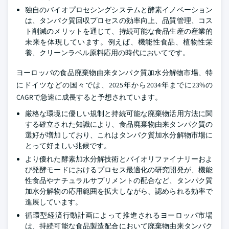
独自のバイオプロセシングシステムと酵素イノベーション
は、タンパク質回収プロセスの効率向上、品質管理、コス
ト削減のメリットを通じて、持続可能な食品生産の産業的
未来を体現しています。例えば、機能性食品、植物性栄
養、クリーンラベル原料応用の時代においてです。
ヨーロッパの食品廃棄物由来タンパク質加水分解物市場、特
にドイツなどの国々では、2025年から2034年までに23%の
CAGRで急速に成長すると予想されています。
厳格な環境に優しい規制と持続可能な廃棄物活用方法に関
する確立された知識により、食品廃棄物由来タンパク質の
選好が増加しており、これはタンパク質加水分解物市場に
とって好ましい兆候です。
より優れた酵素加水分解技術とバイオリファイナリーおよ
び発酵モードにおけるプロセス最適化の研究開発が、機能
性食品やナチュラルサプリメントの配合など、タンパク質
加水分解物の応用範囲を拡大しながら、認められる効率で
進展しています。
循環型経済行動計画によって推進されるヨーロッパ市場
は、持続可能な食品製造配合において廃棄物由来タンパク