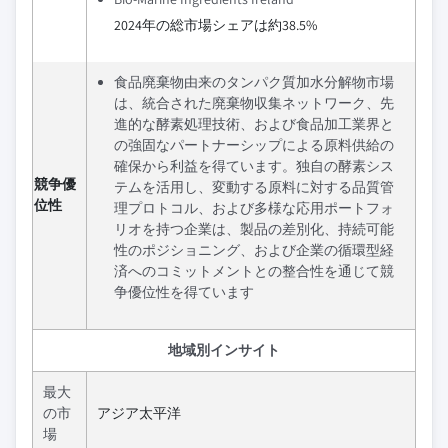
2024年の総市場シェアは約38.5%
食品廃棄物由来のタンパク質加水分解物市場
は、統合された廃棄物収集ネットワーク、先
進的な酵素処理技術、および食品加工業界と
の強固なパートナーシップによる原料供給の
確保から利益を得ています。独自の酵素シス
競争優
テムを活用し、変動する原料に対する品質管
位性
理プロトコル、および多様な応用ポートフォ
リオを持つ企業は、製品の差別化、持続可能
性のポジショニング、および企業の循環型経
済へのコミットメントとの整合性を通じて競
争優位性を得ています
地域別インサイト
最大
の市
アジア太平洋
場