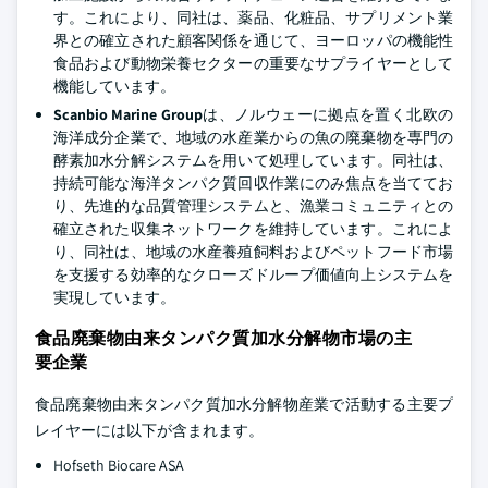
す。これにより、同社は、薬品、化粧品、サプリメント業
界との確立された顧客関係を通じて、ヨーロッパの機能性
食品および動物栄養セクターの重要なサプライヤーとして
機能しています。
Scanbio Marine Group
は、ノルウェーに拠点を置く北欧の
海洋成分企業で、地域の水産業からの魚の廃棄物を専門の
酵素加水分解システムを用いて処理しています。同社は、
持続可能な海洋タンパク質回収作業にのみ焦点を当ててお
り、先進的な品質管理システムと、漁業コミュニティとの
確立された収集ネットワークを維持しています。これによ
り、同社は、地域の水産養殖飼料およびペットフード市場
を支援する効率的なクローズドループ価値向上システムを
実現しています。
食品廃棄物由来タンパク質加水分解物市場の主
要企業
食品廃棄物由来タンパク質加水分解物産業で活動する主要プ
レイヤーには以下が含まれます。
Hofseth Biocare ASA