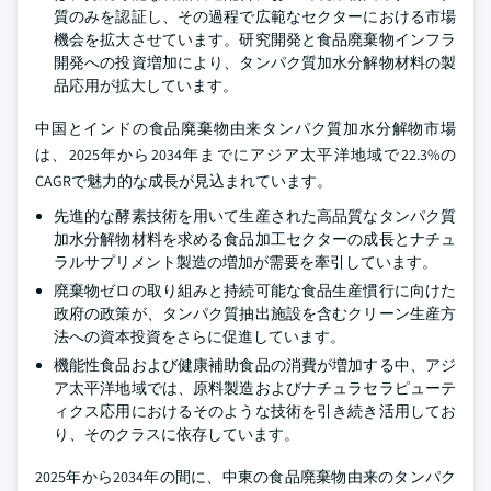
質のみを認証し、その過程で広範なセクターにおける市場
機会を拡大させています。研究開発と食品廃棄物インフラ
開発への投資増加により、タンパク質加水分解物材料の製
品応用が拡大しています。
中国とインドの食品廃棄物由来タンパク質加水分解物市場
は、2025年から2034年までにアジア太平洋地域で22.3%の
CAGRで魅力的な成長が見込まれています。
先進的な酵素技術を用いて生産された高品質なタンパク質
加水分解物材料を求める食品加工セクターの成長とナチュ
ラルサプリメント製造の増加が需要を牽引しています。
廃棄物ゼロの取り組みと持続可能な食品生産慣行に向けた
政府の政策が、タンパク質抽出施設を含むクリーン生産方
法への資本投資をさらに促進しています。
機能性食品および健康補助食品の消費が増加する中、アジ
ア太平洋地域では、原料製造およびナチュラセラピューテ
ィクス応用におけるそのような技術を引き続き活用してお
り、そのクラスに依存しています。
2025年から2034年の間に、中東の食品廃棄物由来のタンパク