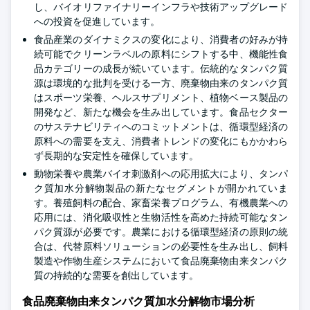
し、バイオリファイナリーインフラや技術アップグレード
への投資を促進しています。
食品産業のダイナミクスの変化により、消費者の好みが持
続可能でクリーンラベルの原料にシフトする中、機能性食
品カテゴリーの成長が続いています。伝統的なタンパク質
源は環境的な批判を受ける一方、廃棄物由来のタンパク質
はスポーツ栄養、ヘルスサプリメント、植物ベース製品の
開発など、新たな機会を生み出しています。食品セクター
のサステナビリティへのコミットメントは、循環型経済の
原料への需要を支え、消費者トレンドの変化にもかかわら
ず長期的な安定性を確保しています。
動物栄養や農業バイオ刺激剤への応用拡大により、タンパ
ク質加水分解物製品の新たなセグメントが開かれていま
す。養殖飼料の配合、家畜栄養プログラム、有機農業への
応用には、消化吸収性と生物活性を高めた持続可能なタン
パク質源が必要です。農業における循環型経済の原則の統
合は、代替原料ソリューションの必要性を生み出し、飼料
製造や作物生産システムにおいて食品廃棄物由来タンパク
質の持続的な需要を創出しています。
食品廃棄物由来タンパク質加水分解物市場分析