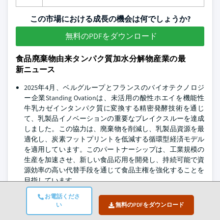
この市場における成長の機会は何でしょうか?
無料のPDFをダウンロード
食品廃棄物由来タンパク質加水分解物産業の最
新ニュース
2025年4月、ベルグループとフランスのバイオテクノロジ
ー企業Standing Ovationは、未活用の酸性ホエイを機能性
牛乳カゼインタンパク質に変換する精密発酵技術を通じ
て、乳製品イノベーションの重要なブレイクスルーを達成
しました。この協力は、廃棄物を削減し、乳製品資源を最
適化し、炭素フットプリントを低減する循環型経済モデル
を適用しています。このパートナーシップは、工業規模の
生産を加速させ、新しい食品応用を開発し、持続可能で資
源効率の高い代替手段を通じて食品主権を強化することを
目指しています。
2024年5月、バイオテクノロジー企業Eniferは、フィンラン
お電話くださ
ドのキルコンヌミに食品グレードのマイコプロテイン工場
い
無料のPDFをダウンロード
を建設するために（3900万ドル）を調達しました。この施