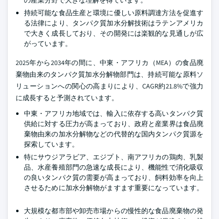
の産業分野で大きな理解を得ています。
持続可能な食品生産と環境に優しい原料調達方法を促進す
る法律により、タンパク質加水分解技術はラテンアメリカ
で大きく成長しており、その開発には楽観的な見通しが広
がっています。
2025年から2034年の間に、中東・アフリカ（MEA）の食品廃
棄物由来のタンパク質加水分解物部門は、持続可能な原料ソ
リューションへの関心の高まりにより、CAGR約21.8%で強力
に成長すると予測されています。
中東・アフリカ地域では、輸入に依存する高いタンパク質
供給に対する圧力が高まっており、政府と産業界は食品廃
棄物由来の加水分解物などの代替的な国内タンパク質源を
探索しています。
特にサウジアラビア、エジプト、南アフリカの鶏肉、乳製
品、水産養殖部門の急速な成長により、機能性で消化吸収
の良いタンパク質の需要が高まっており、飼料効率を向上
させるために加水分解物がますます重要になっています。
大規模な都市部や卸売市場からの慢性的な食品廃棄物の発