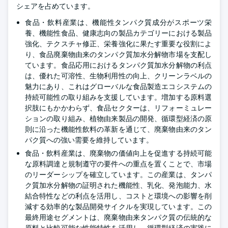
シェアを占めています。
食品・飲料産業は、機能性タンパク質成分がスポーツ栄
養、機能性食品、健康志向の製品カテゴリーにおける製品
強化、テクスチャ修正、栄養強化に果たす重要な役割によ
り、食品廃棄物由来のタンパク質加水分解物市場を支配し
ています。食品応用におけるタンパク質加水分解物の利点
は、優れた可溶性、生物利用性の向上、クリーンラベルの
魅力にあり、これはグローバルな食品製造エコシステムの
持続可能性の取り組みを支援しています。増加する原料選
択肢にもかかわらず、食品セクターは、リフォーミュレー
ションの取り組み、植物由来製品の開発、循環型経済の原
則に沿った機能性飲料の革新を通じて、廃棄物由来のタン
パク質への強い需要を維持しています。
食品・飲料産業は、廃棄物の価値向上を促進する持続可能
な原料調達と規制遵守の要件への重点を置くことで、市場
のリーダーシップを確立しています。この産業は、タンパ
ク質加水分解物の証明された機能性、乳化、発泡能力、水
結合特性などの利点を活用し、コストと環境への影響を削
減する効率的な製品開発サイクルを実現しています。この
最終用途セグメントは、廃棄物由来タンパク質の伝統的な