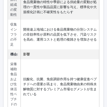
食品廃棄物の特性や季節による供給量の変動が処
組成
理の一貫性や製品品質に影響を与え、標準化や大
の変
規模化計画に不確実性をもたらす
動性
収集
イン
開発途上地域における食品廃棄物の分別システム
フラ
の非効率性が原料の品質を低下させ、汚染リスク
の不
を高め、運用コストと処理の複雑さを増加させる
足
機会:
影響
栄養
補助
食品
およ
抗酸化、抗菌、免疫調節作用を持つ健康促進ペプ
び生
チドへの需要が高まり、食品廃棄物由来の特殊水
体活
解物質に対するプレミアム市場セグメントが生ま
性ペ
れている
プチ
ドの