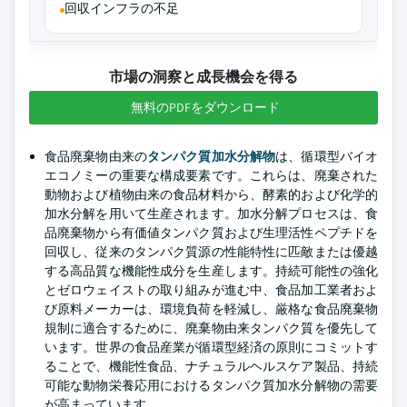
回収インフラの不足
市場の洞察と成長機会を得る
無料のPDFをダウンロード
食品廃棄物由来の
タンパク質加水分解物
は、循環型バイオ
エコノミーの重要な構成要素です。これらは、廃棄された
動物および植物由来の食品材料から、酵素的および化学的
加水分解を用いて生産されます。加水分解プロセスは、食
品廃棄物から有価値タンパク質および生理活性ペプチドを
回収し、従来のタンパク質源の性能特性に匹敵または優越
する高品質な機能性成分を生産します。持続可能性の強化
とゼロウェイストの取り組みが進む中、食品加工業者およ
び原料メーカーは、環境負荷を軽減し、厳格な食品廃棄物
規制に適合するために、廃棄物由来タンパク質を優先して
います。世界の食品産業が循環型経済の原則にコミットす
ることで、機能性食品、ナチュラルヘルスケア製品、持続
可能な動物栄養応用におけるタンパク質加水分解物の需要
が高まっています。