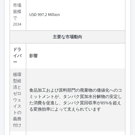
市場
規模
USD 997.2 Million
で
2034
主要な市場動向
ドラ
イバ
影響
ー
循環
型経
済と
食品加工および原料部門の廃棄物の価値化へのコ
ゼロ
ミットメントが、タンパク質加水分解物の安定し
ウェ
た消費を促進し、タンパク質回収率が85%を超え
イス
る変換効率によって支えられています
トの
義務
付け