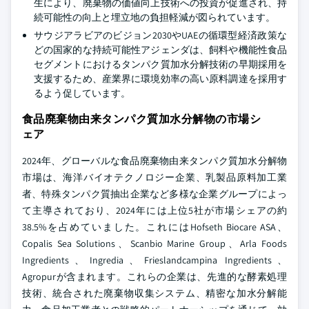
生により、廃棄物の価値向上技術への投資が促進され、持
続可能性の向上と埋立地の負担軽減が図られています。
サウジアラビアのビジョン2030やUAEの循環型経済政策な
どの国家的な持続可能性アジェンダは、飼料や機能性食品
セグメントにおけるタンパク質加水分解技術の早期採用を
支援するため、産業界に環境効率の高い原料調達を採用す
るよう促しています。
食品廃棄物由来タンパク質加水分解物の市場シ
ェア
2024年、グローバルな食品廃棄物由来タンパク質加水分解物
市場は、海洋バイオテクノロジー企業、乳製品原料加工業
者、特殊タンパク質抽出企業など多様な企業グループによっ
て主導されており、2024年には上位5社が市場シェアの約
38.5%を占めていました。これにはHofseth Biocare ASA、
Copalis Sea Solutions、Scanbio Marine Group、Arla Foods
Ingredients、Ingredia、Frieslandcampina Ingredients、
Agropurが含まれます。これらの企業は、先進的な酵素処理
技術、統合された廃棄物収集システム、精密な加水分解能