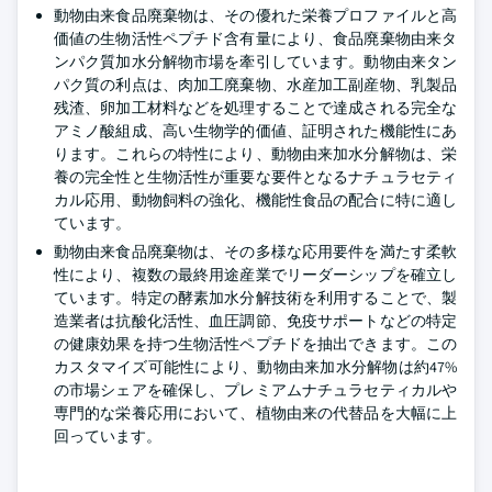
動物由来食品廃棄物は、その優れた栄養プロファイルと高
価値の生物活性ペプチド含有量により、食品廃棄物由来タ
ンパク質加水分解物市場を牽引しています。動物由来タン
パク質の利点は、肉加工廃棄物、水産加工副産物、乳製品
残渣、卵加工材料などを処理することで達成される完全な
アミノ酸組成、高い生物学的価値、証明された機能性にあ
ります。これらの特性により、動物由来加水分解物は、栄
養の完全性と生物活性が重要な要件となるナチュラセティ
カル応用、動物飼料の強化、機能性食品の配合に特に適し
ています。
動物由来食品廃棄物は、その多様な応用要件を満たす柔軟
性により、複数の最終用途産業でリーダーシップを確立し
ています。特定の酵素加水分解技術を利用することで、製
造業者は抗酸化活性、血圧調節、免疫サポートなどの特定
の健康効果を持つ生物活性ペプチドを抽出できます。この
カスタマイズ可能性により、動物由来加水分解物は約47%
の市場シェアを確保し、プレミアムナチュラセティカルや
専門的な栄養応用において、植物由来の代替品を大幅に上
回っています。