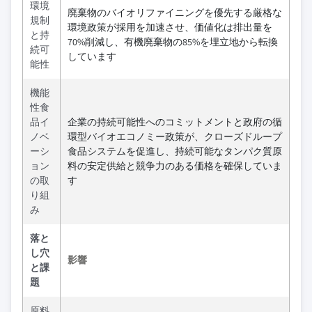
環境
廃棄物のバイオリファイニングを優先する厳格な
規制
環境政策が採用を加速させ、価値化は排出量を
と持
70%削減し、有機廃棄物の85%を埋立地から転換
続可
しています
能性
機能
性食
品イ
企業の持続可能性へのコミットメントと政府の循
ノベ
環型バイオエコノミー政策が、クローズドループ
ーシ
食品システムを促進し、持続可能なタンパク質原
ョン
料の安定供給と競争力のある価格を確保していま
の取
す
り組
み
落と
し穴
影響
と課
題
原料