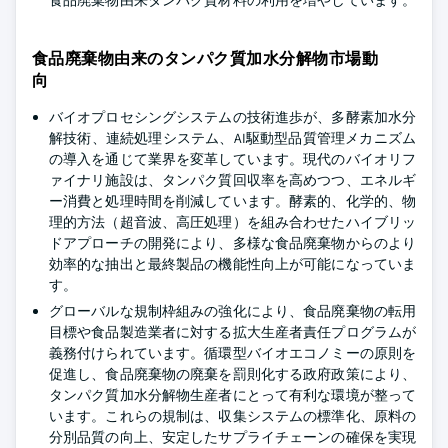
食品廃棄物由来タンパク質材料の利用を増やしています。
食品廃棄物由来のタンパク質加水分解物市場動
向
バイオプロセシングシステムの技術進歩が、多酵素加水分
解技術、連続処理システム、AI駆動型品質管理メカニズム
の導入を通じて業界を変革しています。現代のバイオリフ
ァイナリ施設は、タンパク質回収率を高めつつ、エネルギ
ー消費と処理時間を削減しています。酵素的、化学的、物
理的方法（超音波、高圧処理）を組み合わせたハイブリッ
ドアプローチの開発により、多様な食品廃棄物からのより
効率的な抽出と最終製品の機能性向上が可能になっていま
す。
グローバルな規制枠組みの強化により、食品廃棄物の転用
目標や食品製造業者に対する拡大生産者責任プログラムが
義務付けられています。循環型バイオエコノミーの原則を
促進し、食品廃棄物の廃棄を罰則化する政府政策により、
タンパク質加水分解物生産者にとって有利な環境が整って
います。これらの規制は、収集システムの標準化、原料の
分別品質の向上、安定したサプライチェーンの確保を実現