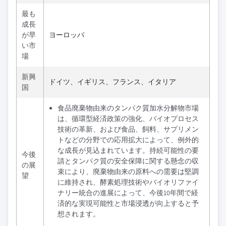
最も
成長
が早
ヨーロッパ
い市
場
新興
ドイツ、イギリス、フランス、イタリア
国
食品廃棄物由来のタンパク質加水分解物市場
は、循環型経済政策の強化、バイオプロセス
技術の革新、および食品、飼料、サプリメン
トなどの分野での応用拡大によって、例外的
な成長が見込まれています。持続可能性の要
今後
請とタンパク質の安全保障に関する懸念の収
の展
束により、廃棄物由来の原料への需要は堅調
望
に維持され、酵素処理技術やバイオリファイ
ナリー統合の進展によって、今後10年間で経
済的な実現可能性と市場浸透が向上すると予
想されます。