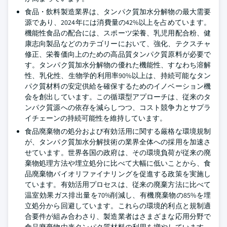
食品・飲料製造業界は、タンパク質加水分解物の最大需要
源であり、2024年には消費量の42%以上を占めています。
機能性食品の配合には、スポーツ栄養、乳児用配合粉、健
康志向製品などのカテゴリーにおいて、強化、テクスチャ
修正、栄養価向上のための高品質タンパク質原料が必要で
す。タンパク質加水分解物の優れた機能性、すなわち溶解
性、乳化性、生物学的利用率90%以上は、持続可能なタン
パク質材料の安定供給を確保するためのイノベーション機
会を創出しています。この循環型アプローチは、従来のタ
ンパク質源への依存を減らしつつ、コスト競争力とサプラ
イチェーンの持続可能性を維持しています。
食品廃棄物の処分および有効活用に関する厳格な環境規制
が、タンパク質加水分解技術の業界全体への採用を加速さ
せています。世界各国の政府は、その環境負荷が従来の廃
棄物処理方法や埋立処分に比べて大幅に低いことから、食
品廃棄物バイオリファイナリングを促進する政策を実施し
ています。有効活用プロセスは、従来の廃棄方法に比べて
温室効果ガス排出量を70%削減し、有機廃棄物の85%を埋
立処分から回避しています。これらの環境的利点と規制適
合要件が組み合わさり、製造業者はさまざまな応用分野で