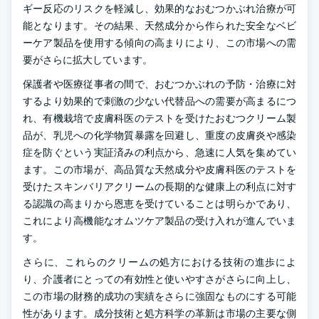
ギー反応のリスクを軽減し、効果的なおむつかぶれ治療が可
能となります。その結果、天然成分から作られた安全なベビ
ーケア製品を使用する傾向の高まりにより、この市場への需
要がさらに拡大しています。
保護者や医療従事者の間で、おむつかぶれの予防・治療に対
するより効果的で刺激の少ない代替品への需要が高まるにつ
れ、有機栽培で皮膚科医のテストを受けたおむつクリーム製
品が、乳児への化学物質暴露を回避し、重度の皮膚炎や感染
症を防ぐという実証済みの利点から、急速に人気を集めてい
ます。この市場が、高品質な天然成分や皮膚科医のテストを
受けたスキンバリアクリームの長期的な健康上の利点に対す
る認識の高まりから恩恵を受けていることは明らかであり、
これにより高機能なオムツケア製品の受け入れが進んでいま
す。
さらに、これらのクリームの処方における技術の進歩によ
り、介護者にとっての有効性と使いやすさがさらに向上し、
この市場の財務的成功の実績をさらに強固なものにする可能
性があります。成分技術と処方科学の革新は市場の主要な側