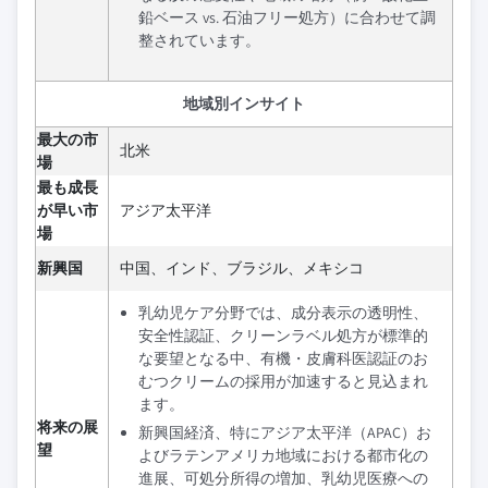
鉛ベース vs. 石油フリー処方）に合わせて調
整されています。
地域別インサイト
最大の市
北米
場
最も成長
が早い市
アジア太平洋
場
新興国
中国、インド、ブラジル、メキシコ
乳幼児ケア分野では、成分表示の透明性、
安全性認証、クリーンラベル処方が標準的
な要望となる中、有機・皮膚科医認証のお
むつクリームの採用が加速すると見込まれ
ます。
将来の展
新興国経済、特にアジア太平洋（APAC）お
望
よびラテンアメリカ地域における都市化の
進展、可処分所得の増加、乳幼児医療への