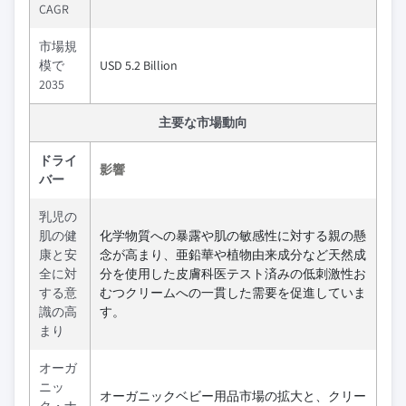
CAGR
市場規
模で
USD 5.2 Billion
2035
主要な市場動向
ドライ
影響
バー
乳児の
肌の健
化学物質への暴露や肌の敏感性に対する親の懸
康と安
念が高まり、亜鉛華や植物由来成分など天然成
全に対
分を使用した皮膚科医テスト済みの低刺激性お
する意
むつクリームへの一貫した需要を促進していま
識の高
す。
まり
オーガ
ニッ
オーガニックベビー用品市場の拡大と、クリー
ク・ナ