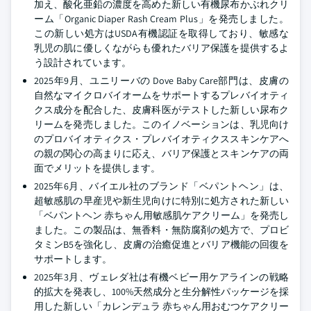
加え、酸化亜鉛の濃度を高めた新しい有機尿布かぶれクリ
ーム「Organic Diaper Rash Cream Plus」を発売しました。
この新しい処方はUSDA有機認証を取得しており、敏感な
乳児の肌に優しくながらも優れたバリア保護を提供するよ
う設計されています。
2025年9月、ユニリーバの Dove Baby Care部門は、皮膚の
自然なマイクロバイオームをサポートするプレバイオティ
クス成分を配合した、皮膚科医がテストした新しい尿布ク
リームを発売しました。このイノベーションは、乳児向け
のプロバイオティクス・プレバイオティクススキンケアへ
の親の関心の高まりに応え、バリア保護とスキンケアの両
面でメリットを提供します。
2025年6月、バイエル社のブランド「ベパントヘン」は、
超敏感肌の早産児や新生児向けに特別に処方された新しい
「ベパントヘン 赤ちゃん用敏感肌ケアクリーム」を発売し
ました。この製品は、無香料・無防腐剤の処方で、プロビ
タミンB5を強化し、皮膚の治癒促進とバリア機能の回復を
サポートします。
2025年3月、ヴェレダ社は有機ベビー用ケアラインの戦略
的拡大を発表し、100%天然成分と生分解性パッケージを採
用した新しい「カレンデュラ 赤ちゃん用おむつケアクリー