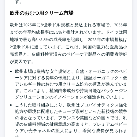
す。
欧州のおむつ用クリーム市場
欧州は2025年に8億米ドル規模と見込まれる市場で、2035年
までの年平均成長率は5.5%と推計されています。ドイツは同
地域で最も高い5.8%の成長率を記録し、2025年の市場規模は
2億米ドルに達しています。これは、同国の強力な医薬品小
売業界と、皮膚科検査済みのベビーケア製品への消費者嗜好
が要因です。
欧州市場は厳格な安全規制と、自然・オーガニックのベビ
ーケアに対する長年の伝統により、認証オーガニック・低
アレルギー性のおむつ用クリーム処方の普及が進んでいま
す。これにより、植物由来成分や持続可能なパッケージン
グソリューションのイノベーションが促進されています。
こうした取り組みにより、欧州はプロバイオティクス強化
処方や環境に配慮したチューブ素材といった新技術の競争
の場となっています。フランスや英国などの国々では、乳
児の皮膚科領域の健康意識の高まりと、プレミアムベビー
ケア小売チャネルの拡大により、着実な成長が見られま
す。