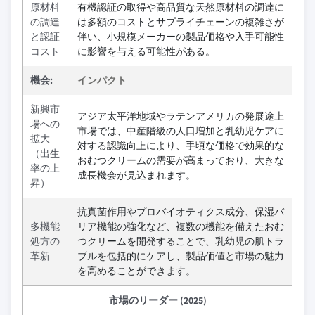
原材料
有機認証の取得や高品質な天然原材料の調達に
の調達
は多額のコストとサプライチェーンの複雑さが
と認証
伴い、小規模メーカーの製品価格や入手可能性
コスト
に影響を与える可能性がある。
機会:
インパクト
新興市
アジア太平洋地域やラテンアメリカの発展途上
場への
市場では、中産階級の人口増加と乳幼児ケアに
拡大
対する認識向上により、手頃な価格で効果的な
（出生
おむつクリームの需要が高まっており、大きな
率の上
成長機会が見込まれます。
昇）
抗真菌作用やプロバイオティクス成分、保湿バ
多機能
リア機能の強化など、複数の機能を備えたおむ
処方の
つクリームを開発することで、乳幼児の肌トラ
革新
ブルを包括的にケアし、製品価値と市場の魅力
を高めることができます。
市場のリーダー (2025)