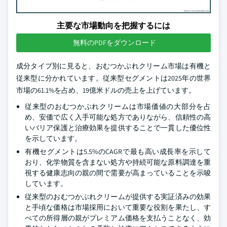
主要な市場動向を把握するには
無料のPDFをダウンロード
成分タイプ別に見ると、おむつかぶれクリーム市場は有機と
従来型に分かれています。従来型セグメントは2025年の世界
市場の61.1%を占め、19億米ドルの売上を上げています。
従来型のおむつかぶれクリームは市場価値の大部分を占
め、安価で広く入手可能な処方でありながら、信頼性の高
いバリア保護と治療効果を提供することで一貫した優位性
を示しています。
有機セグメントは5.5%のCAGRで最も高い成長率を示して
おり、化学物質を含まない処方や持続可能な原料調達を重
視する健康志向の親の間で需要が高まっていることを示唆
しています。
従来型のおむつかぶれクリームが提供する実証済みの効果
と手頃な価格は市場採用において重要な役割を果たし、す
べての所得層の親がプレミアム価格を支払うことなく、効