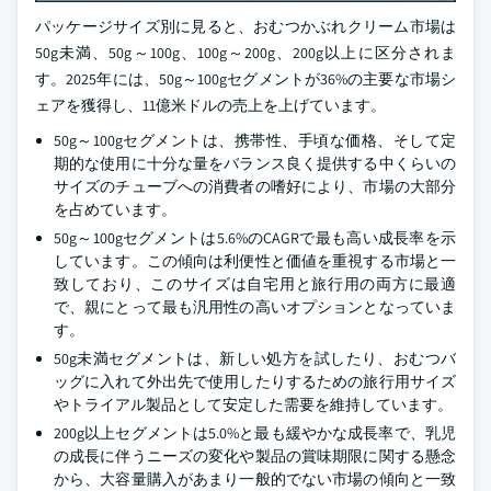
パッケージサイズ別に見ると、おむつかぶれクリーム市場は
50g未満、50g～100g、100g～200g、200g以上に区分されま
す。2025年には、50g～100gセグメントが36%の主要な市場シ
ェアを獲得し、11億米ドルの売上を上げています。
50g～100gセグメントは、携帯性、手頃な価格、そして定
期的な使用に十分な量をバランス良く提供する中くらいの
サイズのチューブへの消費者の嗜好により、市場の大部分
を占めています。
50g～100gセグメントは5.6%のCAGRで最も高い成長率を示
しています。この傾向は利便性と価値を重視する市場と一
致しており、このサイズは自宅用と旅行用の両方に最適
で、親にとって最も汎用性の高いオプションとなっていま
す。
50g未満セグメントは、新しい処方を試したり、おむつバ
ッグに入れて外出先で使用したりするための旅行用サイズ
やトライアル製品として安定した需要を維持しています。
200g以上セグメントは5.0%と最も緩やかな成長率で、乳児
の成長に伴うニーズの変化や製品の賞味期限に関する懸念
から、大容量購入があまり一般的でない市場の傾向と一致