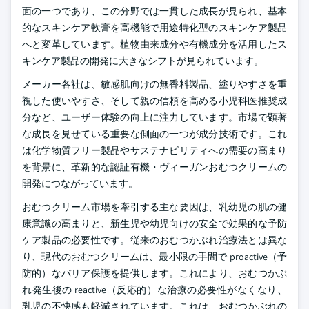
面の一つであり、この分野では一貫した成長が見られ、基本
的なスキンケア軟膏を高機能で用途特化型のスキンケア製品
へと変革しています。植物由来成分や有機成分を活用したス
キンケア製品の開発に大きなシフトが見られています。
メーカー各社は、敏感肌向けの無香料製品、塗りやすさを重
視した使いやすさ、そして親の信頼を高める小児科医推奨成
分など、ユーザー体験の向上に注力しています。市場で顕著
な成長を見せている重要な側面の一つが成分技術です。これ
は化学物質フリー製品やサステナビリティへの需要の高まり
を背景に、革新的な認証有機・ヴィーガンおむつクリームの
開発につながっています。
おむつクリーム市場を牽引する主な要因は、乳幼児の肌の健
康意識の高まりと、新生児や幼児向けの安全で効果的な予防
ケア製品の必要性です。従来のおむつかぶれ治療法とは異な
り、現代のおむつクリームは、最小限の手間で proactive（予
防的）なバリア保護を提供します。これにより、おむつかぶ
れ発生後の reactive（反応的）な治療の必要性がなくなり、
乳児の不快感も軽減されています。これは、おむつかぶれの