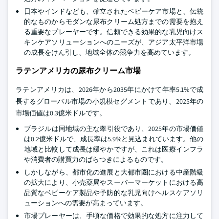
日本やインドなども、確立されたベビーケア市場と、伝統
的なものからモダンな尿布クリーム処方までの需要を抱え
る重要なプレーヤーです。信頼できる効果的な乳児向けス
キンケアソリューションへのニーズが、アジア太平洋市場
の成長をけん引し、地域全体の競争力を高めています。
ラテンアメリカの尿布クリーム市場
ラテンアメリカは、2026年から2035年にかけて年率5.1%で成
長するグローバル市場の小規模セグメントであり、2025年の
市場価値は0.3億米ドルです。
ブラジルは同地域の主な牽引役であり、2025年の市場価値
は0.2億米ドルで、成長率は5.9%と見込まれています。他の
地域と比較して成長は緩やかですが、これは医療インフラ
や消費者の購買力のばらつきによるものです。
しかしながら、都市化の進展と大都市圏における中産階級
の拡大により、小売薬局やスーパーマーケットにおける高
品質なベビーケア製品や予防的な乳児向けヘルスケアソリ
ューションへの需要が高まっています。
市場プレーヤーは、手頃な価格で効果的な処方に注力して