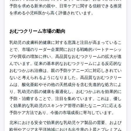
予防を求める新米の親や、日常ケアに関する信頼できる推奨
を求める小児科医から高く評価されています。
おむつクリーム市場の動向
乳幼児の皮膚科的健康に対する意識と注目が高まっているこ
とで、市場のリーダー企業間における戦略的パートナーシッ
プや買収の増加に伴い、高品質なおむつクリームの拡大が進
んでいます。従来の基本的なおむつクリームによる反応的な
おむつかぶれ治療は、親の予防ケアニーズに対応しきれてい
ないと考えられるようになりました。高品質なおむつクリー
ムは、酸化亜鉛やその他の天然成分を含む先進的な処方によ
り、乳幼児の肌の健康を最適化し、おむつかぶれを効果的に
予防・治癒することで、注目を集めています。これは、優し
く効果的な乳幼児のスキンケア管理の新たなニーズに応える
予防ケア方法であり、今後の市場成長に寄与しています。
北米における安全で効果的な乳幼児ケア製品の需要、および
欧州やアジア太平洋地域における出生率の上昇とプレミアム