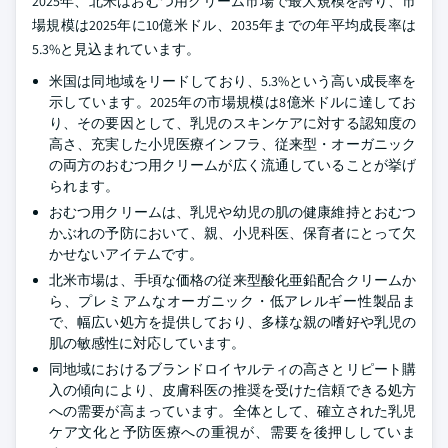
2025年、北米はおむつ用クリーム市場で最大規模を誇り、市
場規模は2025年に10億米ドル、2035年までの年平均成長率は
5.3%と見込まれています。
米国は同地域をリードしており、5.3%という高い成長率を
示しています。2025年の市場規模は8億米ドルに達してお
り、その要因として、乳児のスキンケアに対する認知度の
高さ、充実した小児医療インフラ、従来型・オーガニック
の両方のおむつ用クリームが広く流通していることが挙げ
られます。
おむつ用クリームは、乳児や幼児の肌の健康維持とおむつ
かぶれの予防において、親、小児科医、保育者にとって欠
かせないアイテムです。
北米市場は、手頃な価格の従来型酸化亜鉛配合クリームか
ら、プレミアムなオーガニック・低アレルギー性製品ま
で、幅広い処方を提供しており、多様な親の嗜好や乳児の
肌の敏感性に対応しています。
同地域におけるブランドロイヤルティの高さとリピート購
入の傾向により、皮膚科医の推奨を受けた信頼できる処方
への需要が高まっています。全体として、確立された乳児
ケア文化と予防医療への重視が、需要を後押ししていま