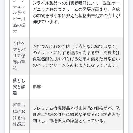
ンラベル製品への消費者嗜好により、認証オー
チュラ
ガニックおむつクリームの需要が高まり、合成
ル系ベ
添加物を最小限に抑えた植物由来処方の売上が
ビー用
伸びています。
品の拡
大
予防ケ
おむつかぶれの予防（反応的な治療ではなく）
アとバ
のメリットに対する認識が高まる中、消費者は
リア保
保湿機能と肌を和らげる効果を備えた日常使い
護の重
のバリアクリームを好むようになっています。
視
落とし
穴と課
影響
題
新興市
プレミアム有機製品と従来製品の価格差が、発
場にお
展途上地域の価格に敏感な消費者の市場参入を
ける価
制限し、市場拡大の障壁となっている。
格感度