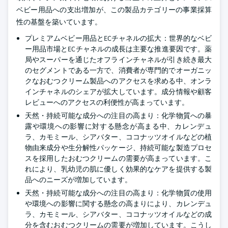
ベビー用品への支出増加が、この製品カテゴリーの事業採算
性の基盤を築いています。
プレミアムベビー用品とECチャネルの拡大：世界的なベビ
ー用品市場とECチャネルの成長は主要な推進要因です。薬
局やスーパーを通じたオフラインチャネルが引き続き最大
のセグメントである一方で、消費者が専門的でオーガニッ
クなおむつクリーム製品へのアクセスを求める中、オンラ
インチャネルのシェアが拡大しています。成分情報や顧客
レビューへのアクセスの利便性が高まっています。
天然・持続可能な成分への注目の高まり：化学物質への暴
露や環境への影響に対する懸念が高まる中、カレンデュ
ラ、カモミール、シアバター、ココナッツオイルなどの植
物由来成分や生分解性パッケージ、持続可能な製造プロセ
スを採用したおむつクリームの需要が高まっています。こ
れにより、乳幼児の肌に優しく効果的なケアを提供する製
品へのニーズが増加しています。
天然・持続可能な成分への注目の高まり：化学物質の使用
や環境への影響に関する懸念の高まりにより、カレンデュ
ラ、カモミール、シアバター、ココナッツオイルなどの成
分を含むおむつクリームの需要が増加しています。こうし