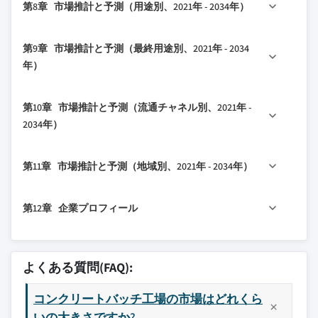
2.4 将来展望と戦略的提言
第8章 市場推計と予測（用途別、2021年 - 2034年）
3.4 将来の市場トレンド
4.3 企業マトリックス分析
7.2 湿式コンクリートミックス
3.5 技術とイノベーションの状況
4.4 主要市場プレーヤーの競争分析
7.3 乾式コンクリートミックス
8.1 主要トレンド
3.5.1 現在の技術トレンド
第9章 市場推計と予測（最終用途別、2021年 - 2034
4.5 競争ポジショニングマトリックス
8.2 住宅建設
年）
3.5.2 新興技術
4.6 主要な動向
8.3 商業建設
3.6 価格動向
4.6.1 合併と買収
9.1 主要トレンド
8.3.1 オフィスビル
第10章 市場推計と予測（流通チャネル別、2021年 -
3.6.1 地域別
4.6.2 パートナーシップとコラボレーション
9.2 建設会社
8.3.2 小売スペース
2034年）
3.6.2 タイプ別
4.6.3 新製品の発売
9.3 政府機関
8.3.3 ホテルとリゾート
3.7 規制環境
4.6.4 拡大計画
10.1 主要トレンド
9.4 その他
8.3.4 医療
第11章 市場推計と予測（地域別、2021年 - 2034年）
3.7.1 規格とコンプライアンス要件
10.2 直販
8.3.5 教育機関
3.7.2 地域別規制フレームワーク
10.3 間接販売
8.3.6 その他
11.1 主要トレンド
3.7.3 認証規格
第12章 企業プロフィール
8.4 インフラプロジェクト
11.2 北米
3.8 貿易統計（HSコード - 84743110）
8.4.1 道路と高速道路
11.2.1 米国
12.1 AIMIX Group
3.8.1 主要輸入国
8.4.2 橋とトンネル
11.2.2 カナダ
12.2 Ammann
よくある質問(FAQ):
3.8.2 主要輸出国
8.4.3 空港と海港
11.3 欧州
12.3 Astec
3.9 ポーターの分析
8.4.4 鉄道と地下鉄
11.3.1 ドイツ
コンクリートバッチ工場の市場はどれくら
12.4 Cemco
3.10 PESTEL分析
8.4.5 ダムと貯水池
11.3.2 英国
いの大きさですか?
12.5 Elkon