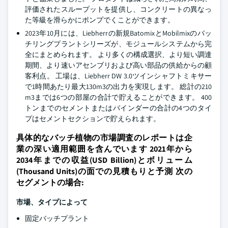
評価されたスループットを提供し、コンクリートの異なっ
た等級を滑らかにポンプでくことができます。
2023年10月には、Liebherrの新規BatomixとMobilmixのバッ
チリングプラントシリーズが、モジュールシステムから完
全にまとめられます。 より多くの構成選択、より短い調達
期間、より速いアセンブリおよび高い部品の供給からの顧
客利点。 工場は、Liebherr DW 3.0ツインシャフトミキサー
で1時間あたり最大130m3の出力を実現します。 総計の210
m3までは6つの部屋の合計で貯えることができます。 400
トンまでのセメントまたはバインダーの合計の4つのタイ
プはセメントセクションで貯えられます。
具体的なバッチ植物の市場調査のレポートは企
業の深い適用範囲を含んでいます 2021年から
2034年までの収益(USD Billion)とボリューム
(Thousand Units)の面での見積もりと予測 次の
セグメントの場合:
市場、タイプによって
固定バッチプラント