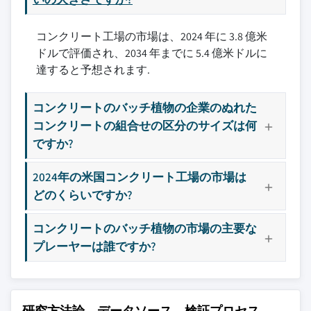
8.4.6 風力発電所と太陽光発電所
11.3.3 フランス
12.6 JEL Concrete Plants
8.4.7 倉庫
コンクリート工場の市場は、2024 年に 3.8 億米
11.3.4 スペイン
12.7 Liebherr
ドルで評価され、2034 年までに 5.4 億米ドルに
8.4.8 その他
11.3.5 イタリア
12.8 Meka
達すると予想されます.
8.5 自治体とスマートシティプロジェクト
11.3.6 オランダ
12.9 Putzmeister
8.6 産業建設
11.4 アジア太平洋
12.10 Sany
コンクリートのバッチ植物の企業のぬれた
11.4.1 中国
12.11 SCHWING Stetter
コンクリートの組合せの区分のサイズは何
11.4.2 日本
12.12 Semix
ですか?
11.4.3 インド
12.13 Stephens Mfg
11.4.4 オーストラリア
12.14 Vince Hagan
2024年の米国コンクリート工場の市場は
11.4.5 韓国
どのくらいですか?
12.15 XCMG
11.5 ラテンアメリカ
コンクリートのバッチ植物の市場の主要な
11.5.1 ブラジル
主要な競合他社が見当たりませんか？
プレーヤーは誰ですか?
11.5.2 メキシコ
このレポートに掲載されている企業は厳選さ
11.5.3 アルゼンチン
れたものであり、競合全体を網羅するもので
11.6 中東・アフリカ
はありません。
11.6.1 南アフリカ
研究方法論、データソース、検証プロセス