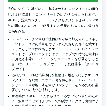
混合のタイプに基づいて、市場はぬれたコンクリートの組合
せおよび乾燥したコンクリートの組合せに分けられます。
2024年、湿式コンクリートミックスセグメントは2025〜2034
年の間に3.7%のCAGRで成長すると予想されるUSD 2.6億の市
場を占める。
ドライ・バッチの移動式植物は水が後で加えられるミキサ
ーのトラックに前重量を付けられた乾燥した部品を渡すト
ラックとして主に機能します。 ドライ バッチ モバイル プ
ラントは、プロジェクトがセットアップ間の時間を最小限
に抑える非常にモバイル ソリューションを必要とすると
き、特にリモート ジョブ サイト、または非常に短いジョ
ブ サイト。
ぬれたバッチ移動式具体的な植物は市場を支配します。 コ
ンクリートを配達トラックに荷を積む前に、モバイルコン
クリート工場敷地に水を含むコンクリートを作るために必
要なすべての成分を追加します。
生産時にミキサーに入れられているすべての成分のため
に、混合プロセスはより均一で均質なミックスと究極のよ