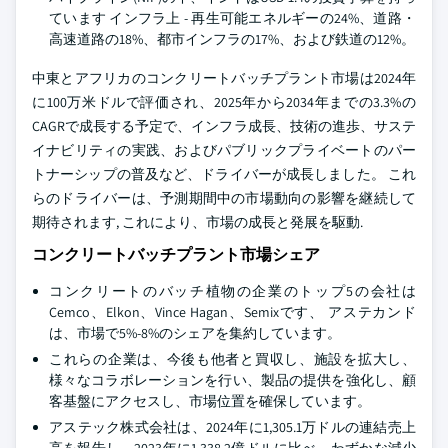
ています インフラ上 - 再生可能エネルギーの24%、道路・
高速道路の18%、都市インフラの17%、および鉄道の12%。
中東とアフリカのコンクリートバッチプラント市場は2024年
に100万米ドルで評価され、2025年から2034年までの3.3%の
CAGRで成長する予定で、インフラ成長、技術の進歩、サステ
イナビリティの実践、およびパブリックプライベートのパー
トナーシップの普及など、ドライバーが成長しました。 これ
らのドライバーは、予測期間中の市場動向の影響を継続して
期待されます, これにより、市場の成長と発展を駆動.
コンクリートバッチプラント市場シェア
コンクリートのバッチ植物の企業のトップ5の会社は
Cemco、Elkon、Vince Hagan、Semixです、 アステカンド
は、市場で5%-8%のシェアを集約しています。
これらの企業は、今後も他者と買収し、施設を拡大し、
様々なコラボレーションを行い、製品の提供を強化し、顧
客基盤にアクセスし、市場位置を確保しています。
アステック株式会社は、2024年に1,305.1万ドルの連結売上