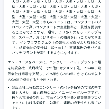
大型・大型・大型・大型・大型・大型・大型・大型・大
型・大型・大型・大型・大型・大型・大型・大型・大型・
大型・大型・大型・大型・大型・大型・大型・大型・大
型・大型・大型・大型・大型・大型・大型・大型・大型・
大型・大型・大型 これらのユニットは、コンクリートのプ
ロパティで高いコンクリートの生産性率と一貫性を提供す
ることができますが、通常、より多くのセットアップ時
間、スペース、およびサポートの物流を行うことができま
す。 インフラプロジェクトの規模と定義がより複雑にな
り、品質保証の要件は、80 + m 3 / h 容量範囲のモバイル
バッチ プラントが牽引するようになります。
エンドユースをベースに、コンクリートバッチプラント市場
を建設会社、政府機関、その他にセグメント化。 2024年、建
設会社は市場を支配し、2025年から2034年にかけて3.7%以上
のCAGRで成長すると予想される。
建設会社は移動式コンクリートのバッチ植物の市場の中で
最も大きい、最も優勢なエンド ユーザー グループです。
彼らの市場優位性は、市民インフラ開発と商業建設プロジ
ェクトにおける柔軟性、効率性、速度の必要性から来てい
ます。