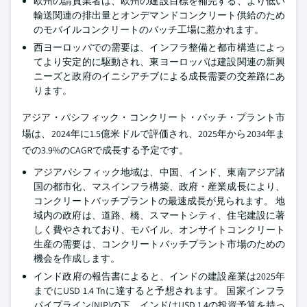
欧州の請負業者は、欧州の建設目標を補完する、より低い
輸送関連の排出量とオンデマンドコンクリート供給のため
のモバイルコンクリートのバッチ工場に惹かれます。
西ヨーロッパでの需要は、インフラ整備と都市構造によっ
てより安定的に駆動され、東ヨーロッパは建設関連の新興
ニーズと政府のイニシアチブによる成長需要の交差路にあ
ります。
アジア・パシフィック・コンクリート・バッチ・プラント市
場は、2024年に1.5億米ドルで評価され、2025年から2034年ま
での3.9%のCAGRで成長する予定です。
アジアパシフィック地域は、中国、インド、東南アジア諸
国の都市化、マスインフラ構築、政府・産業成長により、
コンクリートバッチプラントの最速成長が見られます。 地
域内の政府は、道路、橋、スマートシティ、住宅建設に著
しく費やされており、モバイル、オンサイトコンクリート
生産の需要は、コンクリートバッチプラント市場のための
機会を作成します。
インド政府の報告書によると、インドの建設産業は2025年
までにUSD 1.4 Tnに達すると予想されます。 国家インフラ
パイプライン(NIP)の下、インドはUSD 1.4の投資予算を持っ