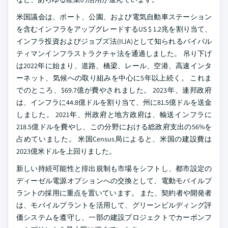
米国議会は、ポート、公園、および電気自動車ステーション
を含むインフラをアップグレードするUS $ 1.2兆を割り当て、
インフラ投資およびジョブズ法(IIJA)として知られるバイパル
ティマンインフラストラクチャ法を通過しました。 吊り下げ
は2022年に始まり、道路、橋梁、レール、空港、高速インタ
ーネット、気候への取り組みを中心に5年以上続く。 これま
でのところ、$69.7億が費やされました。 2023年、連邦政府
は、インフラに44.8億ドルを割り当て、州に81.5億ドルを送金
しました。 2021年、州政府と地方政府は、輸送インフラに
218.5億ドルを費やし、この分野における総政府支出の56%を
占めていました。 米国Census局によると、米国の建設費は
2023億米ドルを上回りました。
新しい持続可能性と排出規制も市場をシフトし、都市設定の
ディーゼル電源オプションへの交換として、電動モバイルプ
ラントの採用に重点を置いています。 また、契約者や開発者
は、モバイルプラントを活用して、グリーンビルディング評
価システムを遵守し、一部の建設プロジェクトでカーボンフ