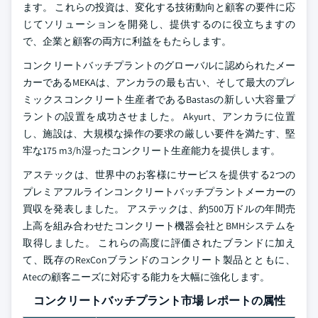
ます。 これらの投資は、変化する技術動向と顧客の要件に応
じてソリューションを開発し、提供するのに役立ちますの
で、企業と顧客の両方に利益をもたらします。
コンクリートバッチプラントのグローバルに認められたメー
カーであるMEKAは、アンカラの最も古い、そして最大のプレ
ミックスコンクリート生産者であるBastasの新しい大容量プ
ラントの設置を成功させました。 Akyurt、アンカラに位置
し、施設は、大規模な操作の要求の厳しい要件を満たす、堅
牢な175 m3/h湿ったコンクリート生産能力を提供します。
アステックは、世界中のお客様にサービスを提供する2つの
プレミアフルラインコンクリートバッチプラントメーカーの
買収を発表しました。 アステックは、約500万ドルの年間売
上高を組み合わせたコンクリート機器会社とBMHシステムを
取得しました。 これらの高度に評価されたブランドに加え
て、既存のRexConブランドのコンクリート製品とともに、
Atecの顧客ニーズに対応する能力を大幅に強化します。
コンクリートバッチプラント市場 レポートの属性