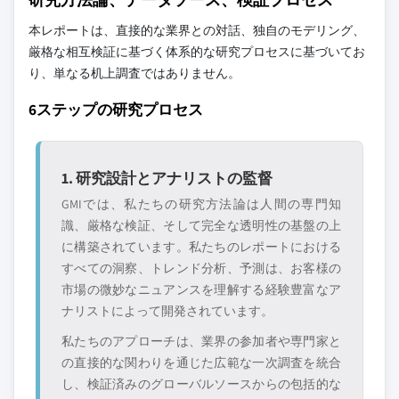
11.6.2 サウジアラビア
本レポートは、直接的な業界との対話、独自のモデリング、
当社の市場収益計算は、個別にプロファイル
11.6.3 アラブ首長国連邦
厳格な相互検証に基づく体系的な研究プロセスに基づいてお
されていないメーカー、販売業者、専門業者
り、単なる机上調査ではありません。
を含む全地域の全プレイヤーを考慮したボト
ムアップ手法を採用しています。プロファイ
6ステップの研究プロセス
ルセクションは戦略的に重要なプレイヤーに
焦点を当てており、市場規模の範囲を定義す
るものではありません。
1. 研究設計とアナリストの監督
競合環境には以下も含まれる可能性があります
GMIでは、私たちの研究方法論は人間の専門知
グローバルトップ
市場アクセスを支
識、厳格な検証、そして完全な透明性の基盤の上
層に属さない地
配する販売代理店
域・国内限定のリ
やチャネルパート
に構築されています。私たちのレポートにおける
ーダー企業
ナー
すべての洞察、トレンド分析、予測は、お客様の
市場の微妙なニュアンスを理解する経験豊富なア
新興の破壊的企
特定の用途やエン
ナリストによって開発されています。
業、スタートアッ
ドユースに特化し
私たちのアプローチは、業界の参加者や専門家と
プ、または隣接業
たニッチプレイヤ
界からの参入者
ー
の直接的な関わりを通じた広範な一次調査を統合
し、検証済みのグローバルソースからの包括的な