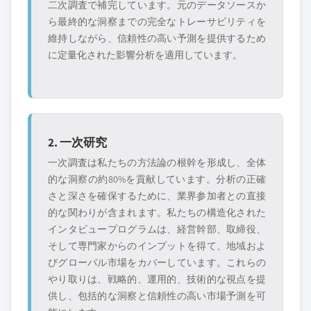
二次調査で補完しています。元のデータソースか
無料カスタマイズ - レポート価値の最大
ら最終的な洞察までの完全なトレーサビリティを
20%
維持しながら、信頼性の高い予測を提供するため
特定のデータが必要ですか？カスタマイ
に定量化された影響分析を適用しています。
ズをリクエストして、正確な要件に合わ
せた洞察を入手してください。
カスタマイズを依頼する →
2. 一次研究
一次調査は私たちの方法論の根幹を形成し、全体
的な洞察の約80%を貢献しています。分析の正確
さと深さを確保するために、業界参加者との直接
的な関わりが含まれます。私たちの構造化された
インタビュープログラムは、経営幹部、取締役、
そして専門家からのインプットを得て、地域およ
びグローバル市場をカバーしています。これらの
やり取りは、戦略的、運用的、技術的な視点を提
供し、包括的な洞察と信頼性の高い市場予測を可