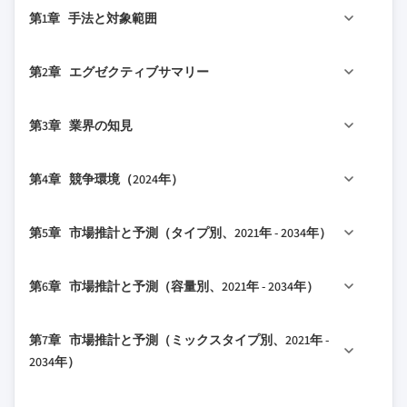
第1章 手法と対象範囲
1.1 市場の対象範囲と定義
第2章 エグゼクティブサマリー
1.2 調査設計
1.2.1 調査アプローチ
2.1 業界360°概要
第3章 業界の知見
1.2.2 データ収集方法
2.2 主要市場トレンド
1.3 データマイニングソース
2.2.1 地域別
3.1 業界エコシステム分析
第4章 競争環境（2024年）
1.3.1 グローバル
2.2.2 タイプ別
3.1.1 サプライヤーの状況
1.3.2 地域/国別
2.2.3 容量別
3.1.2 利益率
4.1 はじめに
第5章 市場推計と予測（タイプ別、2021年 - 2034年）
1.4 基本推計と計算
2.2.4 ミックスタイプ別
3.1.3 各段階での価値の付加
4.2 企業の市場シェア分析
1.4.1 基準年の計算
2.2.5 用途別
3.1.4 バリューチェーンに影響を与える要因
4.2.1 地域別
5.1 主要トレンド
1.4.2 市場推定のための主要トレンド
第6章 市場推計と予測（容量別、2021年 - 2034年）
2.2.6 最終用途別
3.2 業界への影響要因
4.2.1.1 北米
5.2 固定式バッチプラント
1.5 一次調査と検証
2.2.7 流通チャネル別
3.2.1 成長ドライバー
4.2.1.2 欧州
5.3 移動式バッチプラント
6.1 主要トレンド
1.5.1 一次ソース
2.3 CXOの視点：戦略的重要事項
第7章 市場推計と予測（ミックスタイプ別、2021年 -
3.2.2 業界の課題と障害
4.2.1.3 アジア太平洋
6.2 30 m³/h未満
1.6 予測モデル
2034年）
2.3.1 業界幹部のための主要な意思決定ポイント
3.2.3 機会
4.2.1.4 ラテンアメリカ
6.3 30-80 m³/h
1.7 調査の前提条件と制限
2.3.2 市場プレーヤーにとっての重要成功要因
3.3 成長可能性分析
4.2.1.5 中東・アフリカ
7.1 主要トレンド
6.4 80 m³/h以上