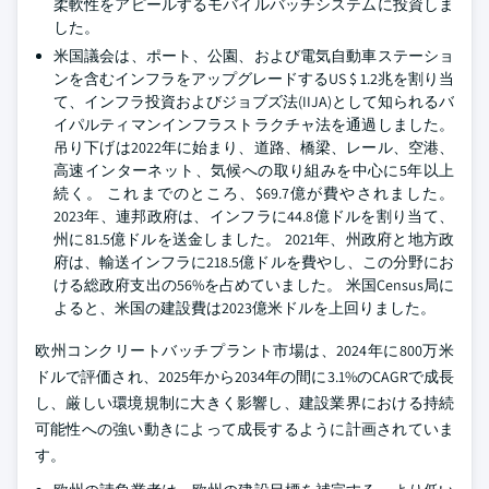
柔軟性をアピールするモバイルバッチシステムに投資しま
した。
米国議会は、ポート、公園、および電気自動車ステーショ
ンを含むインフラをアップグレードするUS $ 1.2兆を割り当
て、インフラ投資およびジョブズ法(IIJA)として知られるバ
イパルティマンインフラストラクチャ法を通過しました。
吊り下げは2022年に始まり、道路、橋梁、レール、空港、
高速インターネット、気候への取り組みを中心に5年以上
続く。 これまでのところ、$69.7億が費やされました。
2023年、連邦政府は、インフラに44.8億ドルを割り当て、
州に81.5億ドルを送金しました。 2021年、州政府と地方政
府は、輸送インフラに218.5億ドルを費やし、この分野にお
ける総政府支出の56%を占めていました。 米国Census局に
よると、米国の建設費は2023億米ドルを上回りました。
欧州コンクリートバッチプラント市場は、2024年に800万米
ドルで評価され、2025年から2034年の間に3.1%のCAGRで成長
し、厳しい環境規制に大きく影響し、建設業界における持続
可能性への強い動きによって成長するように計画されていま
す。