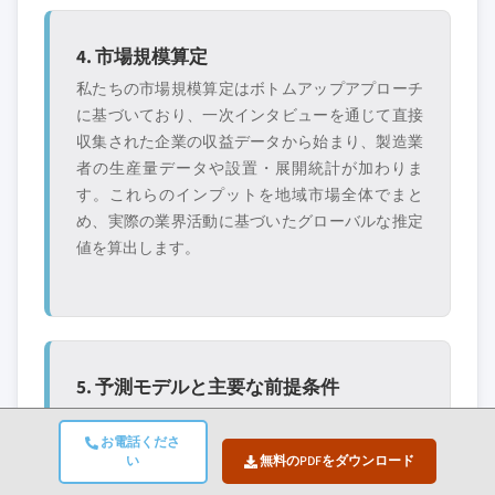
4. 市場規模算定
私たちの市場規模算定はボトムアップアプローチ
に基づいており、一次インタビューを通じて直接
収集された企業の収益データから始まり、製造業
者の生産量データや設置・展開統計が加わりま
す。これらのインプットを地域市場全体でまと
め、実際の業界活動に基づいたグローバルな推定
値を算出します。
5. 予測モデルと主要な前提条件
すべての予測には以下の明示的な文書化が含まれ
お電話くださ
ます：
い
無料のPDFをダウンロード
✓ 主要な成長ドライバ
✓ 抑制要因と緩和シナ