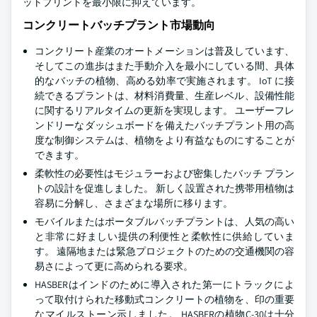
ットプリントを最小限に抑えています。
コンクリートバッチプラント市場動向
コンクリート産業のオートメーションは普及しています、
そしてこの進歩はまた手動介入を最小にしている間、具体
的なバッチの植物、高める効率で実施されます。 IoT に接
続できるプラントは、材料消費量、生産レベル、設備性能
に関するリアルタイムの更新を実現します。 ユーザーフレ
ンドリーなダッシュボードを備えたバッチプラント用の高
度な制御システムは、植物をより有益なものにすることが
できます。
柔軟性の必要性はモジュラーおよび密集したバッチ プラン
トの設計を促進しました。 新しく設置された携帯用植物は
容易に分解し、さまざまな場所に移ります。
モバイルまたはポータブルバッチプラントは、人気の高い
と非常に好ましい提供の利便性と柔軟性に供給していま
す。 遠隔地または緊急プロジェクトのための交通機関の容
易さによって更に高められる要求。
HASBERはインドのために導入された第一にトラックによ
って取付けられた移動式コンクリートの植物を、印の重要
なマイルストーン示しました。 HASBERの植物C-30は十分