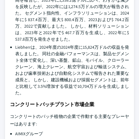
高を報告し、2023年に1,338.2億ドルに比べ、わずかな減少
を反映したが、2022年には1,274.5万ドルの増大が報告され
た。 セグメント指向性、インフラソリューションは、2024
年に$ 837.4百万、最大$ 800.4百万、2023および$ 764.2百
万、2022で貢献しました。 しかし、材料ソリューション
は、2023年と2022年で$ 467.7百万を生成し、2022年に$
537.8百万を発生させました。
Liebherrは、2024年度の2024年度に15,824万ドルの収益を発
表しました。 同社の金融パフォーマンスは、製品セグメン
ト全体で変化し、深い基盤、鉱山、モバイル、クローラー
クレーン、海上クレーン、航空宇宙および輸送システム、
および歯車技術および自動化システムで報告された重要な
成長と。 しかし、建設機械および採掘セグメントは、前年
と比較して3.5%増加する収益で10,704万ドルを生成しまし
た。
コンクリートバッチプラント市場企業
コンクリートのバッチ植物の企業で作動する主要なプレーヤ
ーはあります:
AIMIXグループ