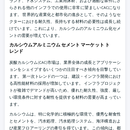
ラント、下水システム、工業用床材、および過酷な条件にさ
らされる他のインフラでの使用に非常に望ましいCACになり
ます。 世界的な産業化と都市化の進歩として、そのようなセ
クターにおける耐久性、長持ちする材料の必要性は成長し続
けています。これにより、カルシウムのアルミニウム化セメ
ントの需要が増えています。
カルシウムアルミニウム セメント マーケット ト
レンド
炭酸カルシウム(CAC)市場は、業界全体の成長とアプリケーシ
ョンをシェイプするいくつかの注目すべき傾向を目撃してい
ます。 第一次トレンドの一つは、建設・インフラ開発におけ
る高性能材料の採用が増加しています。 インフラプロジェク
トが複雑でデマンドが高いため、優れた耐久性、強度、厳し
い環境条件に対する耐性を提供する材料の需要が高まってい
ます。
カルシウムは、特に化学的に積極的な環境で、優秀な耐食性
とセメントを、汚水処理、汚水処理システム、海洋構造およ
び産業フロアーリングの牽引を得ています。 この傾向は、都