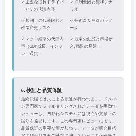
✓ 主要な成長ドライバ
✓ 抑制要因と緩和シナ
ーとその代演内容
リオ
✓ 規制上の代演内容と
✓ 技術普及曲線パラメ
政策変更リスク
ータ
✓ マクロ経済の代演内
✓ 競争の動態と市場参
容（GDP成長、インフ
入/椭退の見通し
レ、通貨）
6. 検証と品質保証
最終段階では人による検証が行われます。ドメイ
ン専門家がフィルタリングされたデータを手動で
レビューし、自動化システムには視点や文脈上の
誤りを発見します。この専門家レビューにより、
品質保証の重要な層が加わり、データが研究目標
および分野固有の基準に沖していることが確保さ