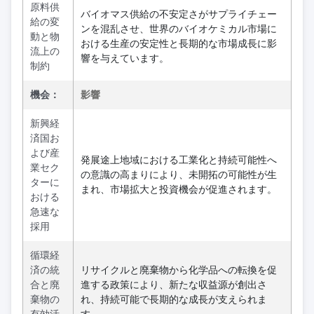
原料供
バイオマス供給の不安定さがサプライチェー
給の変
ンを混乱させ、世界のバイオケミカル市場に
動と物
おける生産の安定性と長期的な市場成長に影
流上の
響を与えています。
制約
機会：
影響
新興経
済国お
よび産
発展途上地域における工業化と持続可能性へ
業セク
の意識の高まりにより、未開拓の可能性が生
ターに
まれ、市場拡大と投資機会が促進されます。
おける
急速な
採用
循環経
済の統
リサイクルと廃棄物から化学品への転換を促
合と廃
進する政策により、新たな収益源が創出さ
棄物の
れ、持続可能で長期的な成長が支えられま