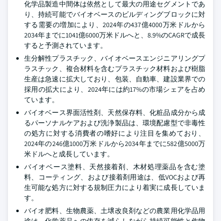
化学品製造中間体は依然として最大の用途セグメントであ
り、持続可能でバイオベースのビルディングブロックに対
する需要の増加により、2024年の437億4000万米ドルから
2034年までに1041億6000万米ドルへと、8.9%のCAGRで成長
すると予測されています。
生分解性プラスチック、バイオベースエンジニアリングプ
ラスチック、複合材料を含むプラスチック材料および樹脂
生産は急速に拡大しており、包装、自動車、建設業界での
採用の拡大により、2024年には約17%の市場シェアを占め
ています。
バイオベース界面活性剤、天然保存料、化粧品成分から成
るパーソナルケアおよび洗浄製品は、環境配慮型で非毒性
の処方に対する消費者の嗜好により注目を集めており、
2024年の246億1000万米ドルから2034年までに582億5000万
米ドルへと成長しています。
バイオベース塗料、天然接着剤、木材処理薬品を含む塗
料、コーティング、および接着剤用途は、低VOCおよび再
生可能な処方に対する規制圧力により着実に成長していま
す。
バイオ肥料、生物農薬、土壌改良剤などの農業用化学品用