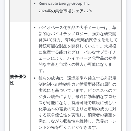
Renewable Energy Group, Inc.
2024年の集合市場シェア7.2%
バイオベース化学品の大手メーカーは、革
新的なバイオテクノロジー、強力な研究開
発(R&D)能力、有利な戦略的関係を活用して
持続可能な製品を開発しています。大規模
に生産する能力とグローバルなサプライチ
ェーンにより、バイオベース化学品の効率
的な生産と市場への投入が可能になりま
す。
競争優位
彼らの成功は、環境基準を確立する外部規
性
制体制への準拠能力と循環型経済の原則の
実践にも基づいています。ビジネスへのデ
ジタル統合により、最適に効率的なプロセ
スが可能になり、持続可能で環境に優しい
化学品への需要の高まりと市場の成長に対
する競争優位性を実現し、消費者の要望を
満たしながら収益性を維持し、業界のトレ
ンドの先を行くことができます。