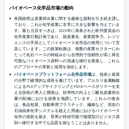
バイオベース化学品市場の動向
各国政府は炭素排出量に関する厳格な規制を引き続き課し
ており、これが化学産業に非常に大きな影響を与えていま
す。最も注目すべきは、2025年に発表された欧州委員会の
化学産業行動計画であり、脱炭素化、産業競争力、レジリ
エンスの手段としてバイオベース化学品の使用について言
及しています。この政策転換は、複数の産業セクターにわ
たって化石ベースの枠組みから合理的で信頼性が高く再生
可能なバイオベース原料への迅速な移行を推進し、これら
のアプローチの革新と採用を強化します。
バイオベースプラットフォーム化学品市場
は、技術と政策
の分野で破壊的な成長を遂げています。アルカリ金属触媒
によるPLAアップサイクリングとFDCAベースポリマーを支
える技術の導入と開発は、効率性の向上と二酸化炭素排出
量の削減における改善を強調しています。これらの進歩
は、食品包装、自動車用プラスチック、繊維など、現在の
石油由来化学システムを超えた用途におけるバイオベース
化学の道筋を築き、世界が持続可能で循環型のビジネス原
則へ移行する中でも品質を損なうことはありません。