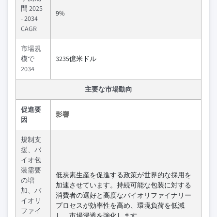
間 2025
9%
- 2034
CAGR
市場規
模で
3235億米ドル
2034
主要な市場動向
促進要
影響
因
規制支
援、バ
イオ包
装需要
低炭素生産を促進する政策が世界的な採用を
の増
加速させています。持続可能な包装に対する
加、バ
消費者の選好と高度なバイオリファイナリー
イオリ
プロセスが効率性を高め、環境負荷を低減
ファイ
し、市場浸透を強化します。