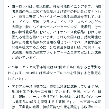
ヨーロッパは、環境性能、持続可能性イニシアチブ、消費
者意識の向上に関する規制および遵守の枠組みに支えられ
た、非常に安定したバイオベース化学品市場を有していま
す。ドイツ、英国、フランス、イタリア、スペインなどの
大国は、特にバイオベースパッケージング、接着剤、その
他の特殊化学品において、バイオベース化学品における確
固たる地位を築いています。これらの国々は、持続可能な
技術と再生可能原料の使用を通じてバイオベース化学品の
開発を拡大するために十分な資金を投資し続けており、そ
の結果、複数の産業プラットフォーム全体で安定した成長
が続いています。
2025年、アジア太平洋地域は447億米ドルに達すると予測さ
れており、2034年には市場シェアの30%を保持すると推定さ
れています。
アジア太平洋地域では、市場は急速に成長していますが、
地域全体で不均一に分布しています。中国、インド、日
本、韓国、オーストラリアが、同地域におけるバイオベー
ス化学品の成長を牽引する主要国です。この市場の成長
は、工業化の進展、持続可能な生産を奨励する政府のイニ