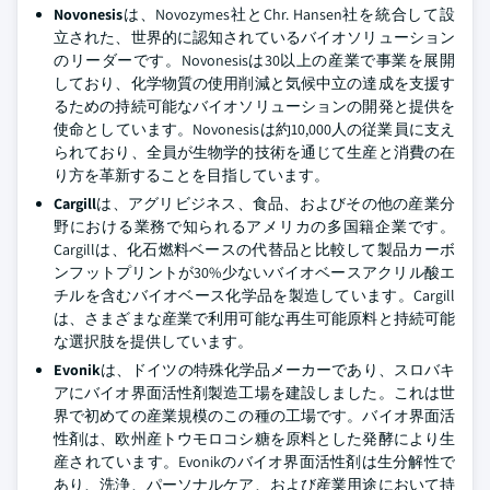
Novonesis
は、Novozymes社とChr. Hansen社を統合して設
立された、世界的に認知されているバイオソリューション
のリーダーです。Novonesisは30以上の産業で事業を展開
しており、化学物質の使用削減と気候中立の達成を支援す
るための持続可能なバイオソリューションの開発と提供を
使命としています。Novonesisは約10,000人の従業員に支え
られており、全員が生物学的技術を通じて生産と消費の在
り方を革新することを目指しています。
Cargill
は、アグリビジネス、食品、およびその他の産業分
野における業務で知られるアメリカの多国籍企業です。
Cargillは、化石燃料ベースの代替品と比較して製品カーボ
ンフットプリントが30%少ないバイオベースアクリル酸エ
チルを含むバイオベース化学品を製造しています。Cargill
は、さまざまな産業で利用可能な再生可能原料と持続可能
な選択肢を提供しています。
Evonik
は、ドイツの特殊化学品メーカーであり、スロバキ
アにバイオ界面活性剤製造工場を建設しました。これは世
界で初めての産業規模のこの種の工場です。バイオ界面活
性剤は、欧州産トウモロコシ糖を原料とした発酵により生
産されています。Evonikのバイオ界面活性剤は生分解性で
あり、洗浄、パーソナルケア、および産業用途において持