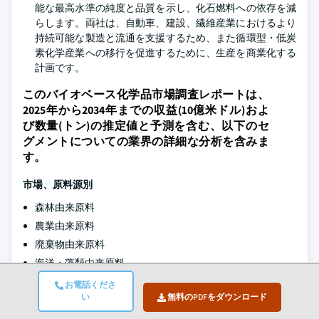
能な最高水準の純度と品質を示し、化石燃料への依存を減
らします。両社は、自動車、建設、繊維産業におけるより
持続可能な製造と流通を支援するため、また循環型・低炭
素化学産業への移行を促進するために、生産を商業化する
計画です。
このバイオベース化学品市場調査レポートは、
2025年から2034年までの収益(10億米ドル)およ
び数量(トン)の推定値と予測を含む、以下のセ
グメントについての業界の詳細な分析を含みま
す。
市場、
原料源別
森林由来原料
農業由来原料
廃棄物由来原料
海洋・藻類由来原料
お電話くださ
市場、製品タイプ別
い
無料のPDFをダウンロード
基礎有機化学品