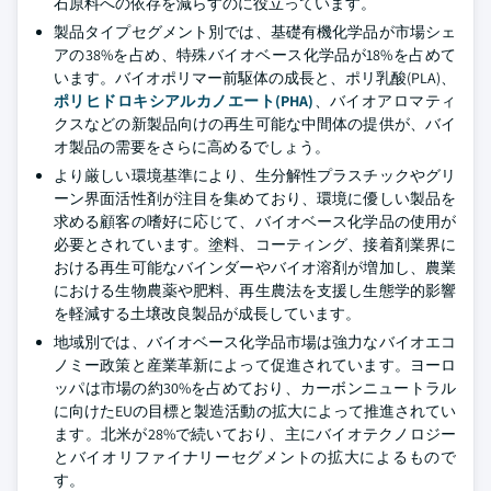
石原料への依存を減らすのに役立っています。
製品タイプセグメント別では、基礎有機化学品が市場シェ
アの38%を占め、特殊バイオベース化学品が18%を占めて
います。バイオポリマー前駆体の成長と、ポリ乳酸(PLA)、
ポリヒドロキシアルカノエート(PHA)
、バイオアロマティ
クスなどの新製品向けの再生可能な中間体の提供が、バイ
オ製品の需要をさらに高めるでしょう。
より厳しい環境基準により、生分解性プラスチックやグリ
ーン界面活性剤が注目を集めており、環境に優しい製品を
求める顧客の嗜好に応じて、バイオベース化学品の使用が
必要とされています。塗料、コーティング、接着剤業界に
おける再生可能なバインダーやバイオ溶剤が増加し、農業
における生物農薬や肥料、再生農法を支援し生態学的影響
を軽減する土壌改良製品が成長しています。
地域別では、バイオベース化学品市場は強力なバイオエコ
ノミー政策と産業革新によって促進されています。ヨーロ
ッパは市場の約30%を占めており、カーボンニュートラル
に向けたEUの目標と製造活動の拡大によって推進されてい
ます。北米が28%で続いており、主にバイオテクノロジー
とバイオリファイナリーセグメントの拡大によるもので
す。