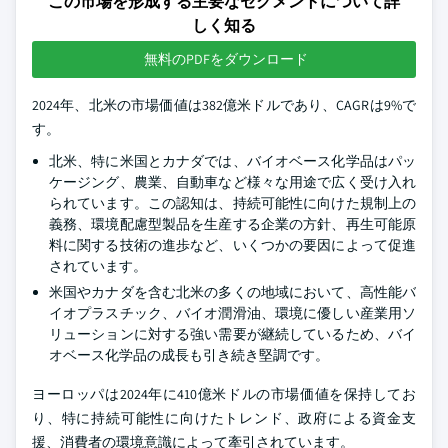
この市場を形成する主要なセグメントについて詳
しく知る
無料のPDFをダウンロード
2024年、北米の市場価値は382億米ドルであり、CAGRは9%で
す。
北米、特に米国とカナダでは、バイオベース化学品はパッ
ケージング、農業、自動車など様々な用途で広く受け入れ
られています。この認知は、持続可能性に向けた規制上の
義務、環境配慮型製品を生産する企業の方針、再生可能原
料に関する技術の進歩など、いくつかの要因によって促進
されています。
米国やカナダを含む北米の多くの地域において、高性能バ
イオプラスチック、バイオ潤滑油、環境に優しい産業用ソ
リューションに対する強い需要が継続しているため、バイ
オベース化学品の成長も引き続き堅調です。
ヨーロッパは2024年に410億米ドルの市場価値を保持してお
り、特に持続可能性に向けたトレンド、政府による資金支
援、消費者の環境意識によって牽引されています。