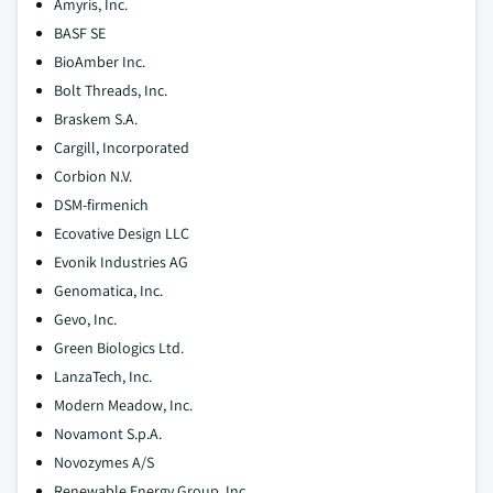
Amyris, Inc.
BASF SE
BioAmber Inc.
Bolt Threads, Inc.
Braskem S.A.
Cargill, Incorporated
Corbion N.V.
DSM-firmenich
Ecovative Design LLC
Evonik Industries AG
Genomatica, Inc.
Gevo, Inc.
Green Biologics Ltd.
LanzaTech, Inc.
Modern Meadow, Inc.
Novamont S.p.A.
Novozymes A/S
Renewable Energy Group, Inc.