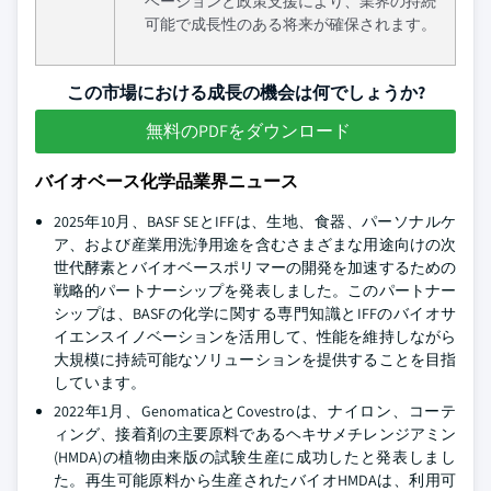
ベーションと政策支援により、業界の持続
可能で成長性のある将来が確保されます。
この市場における成長の機会は何でしょうか?
無料のPDFをダウンロード
バイオベース化学品業界ニュース
2025年10月、BASF SEとIFFは、生地、食器、パーソナルケ
ア、および産業用洗浄用途を含むさまざまな用途向けの次
世代酵素とバイオベースポリマーの開発を加速するための
戦略的パートナーシップを発表しました。このパートナー
シップは、BASFの化学に関する専門知識とIFFのバイオサ
イエンスイノベーションを活用して、性能を維持しながら
大規模に持続可能なソリューションを提供することを目指
しています。
2022年1月、GenomaticaとCovestroは、ナイロン、コーテ
ィング、接着剤の主要原料であるヘキサメチレンジアミン
(HMDA)の植物由来版の試験生産に成功したと発表しまし
た。再生可能原料から生産されたバイオHMDAは、利用可