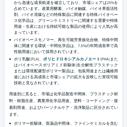
から急速な成長軌道を確立しており、市場シェアは25%を
占めています。産業用酵素、バイオ触媒、バイオ界面活性
剤、バイオ溶媒などの特殊製品に関連する特殊バイオベー
ス化学品は、グリーンケミストリーに関連する需要や特殊
用途・生産における持続可能な製品の使用により人気が高
まっています。
バイオベースモノマー、再生可能芳香族化合物、特殊中間
体に関連する環状・中間化学品は、7.5%の年間成長率で高
性能用途において採用されています。
ポリ乳酸(PLA)、
ポリヒドロキシアルカノエート
(PHA)また
はバイオベースポリアミド前駆体(生分解性プラスチック
または環境配慮型ポリマー製品は、包装用途または繊維用
途における高成長と市場シェアの拡大を反映した実現可能
技術と見なされています。
用途別に見ると、市場は化学品製造中間体、プラスチック材
料・樹脂生産、農業用化学品用途、塗料・コーティング・接
着剤用途、およびパーソナルケア・洗浄製品に区分されてい
ます。
ポリマー前駆体、医薬品中間体、ファインケミカルを含む