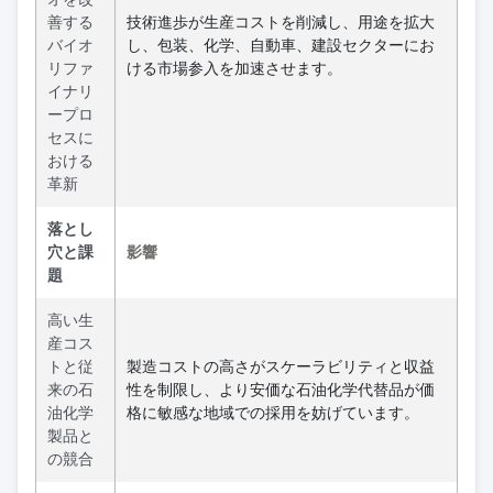
善する
技術進歩が生産コストを削減し、用途を拡大
バイオ
し、包装、化学、自動車、建設セクターにお
リファ
ける市場参入を加速させます。
イナリ
ープロ
セスに
おける
革新
落とし
穴と課
影響
題
高い生
産コス
トと従
製造コストの高さがスケーラビリティと収益
来の石
性を制限し、より安価な石油化学代替品が価
油化学
格に敏感な地域での採用を妨げています。
製品と
の競合