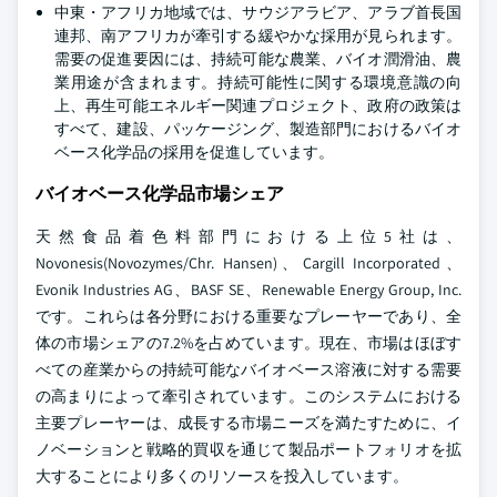
中東・アフリカ地域では、サウジアラビア、アラブ首長国
連邦、南アフリカが牽引する緩やかな採用が見られます。
需要の促進要因には、持続可能な農業、バイオ潤滑油、農
業用途が含まれます。持続可能性に関する環境意識の向
上、再生可能エネルギー関連プロジェクト、政府の政策は
すべて、建設、パッケージング、製造部門におけるバイオ
ベース化学品の採用を促進しています。
バイオベース化学品市場シェア
天然食品着色料部門における上位5社は、
Novonesis(Novozymes/Chr. Hansen)、Cargill Incorporated、
Evonik Industries AG、BASF SE、Renewable Energy Group, Inc.
です。これらは各分野における重要なプレーヤーであり、全
体の市場シェアの7.2%を占めています。現在、市場はほぼす
べての産業からの持続可能なバイオベース溶液に対する需要
の高まりによって牽引されています。このシステムにおける
主要プレーヤーは、成長する市場ニーズを満たすために、イ
ノベーションと戦略的買収を通じて製品ポートフォリオを拡
大することにより多くのリソースを投入しています。