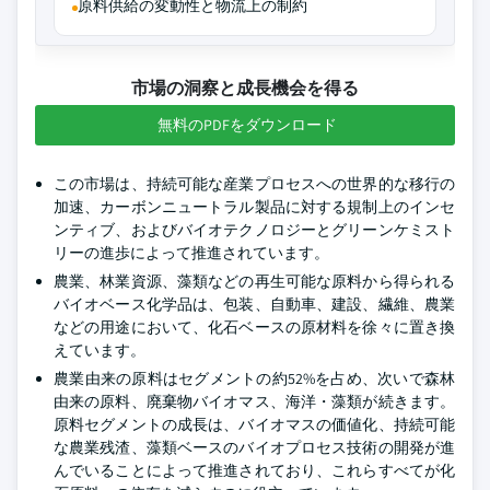
原料供給の変動性と物流上の制約
市場の洞察と成長機会を得る
無料のPDFをダウンロード
この市場は、持続可能な産業プロセスへの世界的な移行の
加速、カーボンニュートラル製品に対する規制上のインセ
ンティブ、およびバイオテクノロジーとグリーンケミスト
リーの進歩によって推進されています。
農業、林業資源、藻類などの再生可能な原料から得られる
バイオベース化学品は、包装、自動車、建設、繊維、農業
などの用途において、化石ベースの原材料を徐々に置き換
えています。
農業由来の原料はセグメントの約52%を占め、次いで森林
由来の原料、廃棄物バイオマス、海洋・藻類が続きます。
原料セグメントの成長は、バイオマスの価値化、持続可能
な農業残渣、藻類ベースのバイオプロセス技術の開発が進
んでいることによって推進されており、これらすべてが化