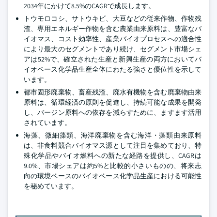
2034年にかけて8.5%のCAGRで成長します。
トウモロコシ、サトウキビ、大豆などの従来作物、作物残
渣、専用エネルギー作物を含む農業由来原料は、豊富なバ
イオマス、コスト効率性、産業バイオプロセスへの適合性
により最大のセグメントであり続け、セグメント市場シェ
アは52%で、確立された生産と新興生産の両方においてバ
イオベース化学品生産全体にわたる強さと優位性を示して
います。
都市固形廃棄物、畜産残渣、廃水有機物を含む廃棄物由来
原料は、循環経済の原則を促進し、持続可能な成果を開発
し、バージン原料への依存を減らすために、ますます活用
されています。
海藻、微細藻類、海洋廃棄物を含む海洋・藻類由来原料
は、非食料競合バイオマス源として注目を集めており、特
殊化学品やバイオ燃料への新たな経路を提供し、CAGRは
9.0%、市場シェアは約5%と比較的小さいものの、将来志
向の環境ベースのバイオベース化学品生産における可能性
を秘めています。