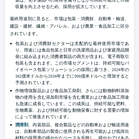
途は、化学薬品への依存を減らしながら持続可能性と作物
収量を向上させるため、採用が拡大しています。
最終用途別に見ると、市場は包装・消費財、自動車・輸送、
建設・建材、繊維・アパレル、および農業・食品加工に区分
されています。
包装および消費財セクターは支配的な最終使用市場であ
り、用途には食品包装と日常の洗濯用品および家庭用品開
発に組み込まれた消費者製品の両方が含まれ、電子商取引
包装も含まれます。この市場セグメントは、持続可能なバ
イオベース包装ソリューションの採用に基づき、2024年の
382億米ドルから2034年までに906億米ドルへと増加すると
予測されています。
作物増強製品および食品加工助剤、さらには動物飼料添加
物の使用を含む添加剤市場を含む農業および食品加工用途
も急速に成長しています。この成長は、持続可能な肥料、
生物農薬、および持続可能な動物栄養に対する需要の増加
によって推進されています。
潤滑剤
、内装部品、複合製品などの自動車および輸送用途
は、自動車部品の製造に使用される再生可能および低排出
材料の採用率の緩やかなペースを反映し、緩やかではある