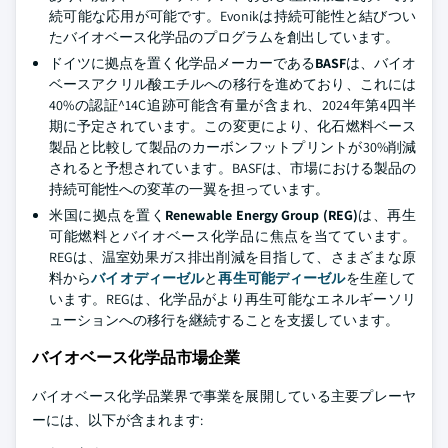
続可能な応用が可能です。Evonikは持続可能性と結びつい
たバイオベース化学品のプログラムを創出しています。
ドイツに拠点を置く化学品メーカーである
BASF
は、バイオ
ベースアクリル酸エチルへの移行を進めており、これには
40%の認証^14C追跡可能含有量が含まれ、2024年第4四半
期に予定されています。この変更により、化石燃料ベース
製品と比較して製品のカーボンフットプリントが30%削減
されると予想されています。BASFは、市場における製品の
持続可能性への変革の一翼を担っています。
米国に拠点を置く
Renewable Energy Group (REG)
は、再生
可能燃料とバイオベース化学品に焦点を当てています。
REGは、温室効果ガス排出削減を目指して、さまざまな原
料から
バイオディーゼル
と
再生可能ディーゼル
を生産して
います。REGは、化学品がより再生可能なエネルギーソリ
ューションへの移行を継続することを支援しています。
バイオベース化学品市場企業
バイオベース化学品業界で事業を展開している主要プレーヤ
ーには、以下が含まれます: