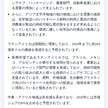
シアチブ、パッケージング、農業部門、自動車産業におけ
る需要の増加によって支えられています。
さらに、アジア太平洋地域の他の地域における需要の成長
は、化学製品へのバイオベース材料の利用と選好の増加、
消費者が製品の持続可能な選択肢をますます求めるように
なっているため、環境に優しい化学品の代替品の進展によ
って促進されています。
ラテンアメリカは段階的に増加しており、2024年までに約164
億米ドルの価値を達成すると予想されています。
新興市場であるラテンアメリカでは、ブラジル、メキシ
コ、アルゼンチンが牽引する採用が見られます。農業およ
びパッケージング部門が需要を形成しており、持続可能性
への取り組みの拡大と様々な政府のイニシアチブによって
支援されています。肥料、作物保護、生分解性プラスチッ
ク向けのバイオベース化学品への投資は、地域全体で着実
に増加していると報告されています。
中東・アフリカ地域は存在感を高めており、2025年には市場
シェアの6%を占めると予想されています。