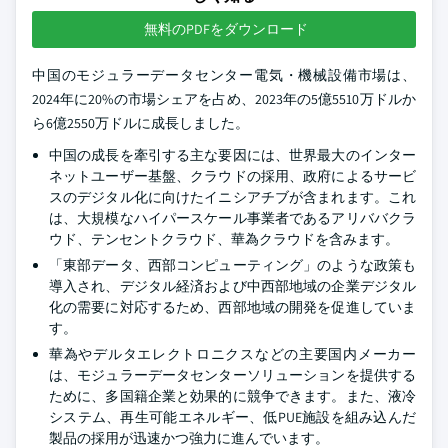
無料のPDFをダウンロード
中国のモジュラーデータセンター電気・機械設備市場は、
2024年に20%の市場シェアを占め、2023年の5億5510万ドルか
ら6億2550万ドルに成長しました。
中国の成長を牽引する主な要因には、世界最大のインター
ネットユーザー基盤、クラウドの採用、政府によるサービ
スのデジタル化に向けたイニシアチブが含まれます。これ
は、大規模なハイパースケール事業者であるアリババクラ
ウド、テンセントクラウド、華為クラウドを含みます。
「東部データ、西部コンピューティング」のような政策も
導入され、デジタル経済および中西部地域の企業デジタル
化の需要に対応するため、西部地域の開発を促進していま
す。
華為やデルタエレクトロニクスなどの主要国内メーカー
は、モジュラーデータセンターソリューションを提供する
ために、多国籍企業と効果的に競争できます。また、液冷
システム、再生可能エネルギー、低PUE施設を組み込んだ
製品の採用が迅速かつ強力に進んでいます。