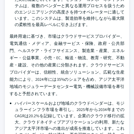
テムは、複数のベンダーと異なる運用プロセスを扱うため
のエンジニアリングの高度さを持つオペレーターに適して
います。このシステムは、製造効率を維持しながら最大限
の柔軟性を最高レベルに引き上げます。
最終用途に基づき、市場はクラウドサービスプロバイダー、
電気通信・メディア、金融サービス・保険、政府・公共部
門、ヘルスケア・ライフサイエンス、製造業・産業、エネル
ギー・公益事業、小売・EC、輸送・物流、教育・研究、不動
産・建設、その他の産業に分類されます。クラウドサービス
プロバイダーは、信頼性、統合ソリューション、広範な生産
能力により、2024年には35%のシェアを占め、アジア太平洋
地域のモジュラーデータセンター電気・機械設備市場を牽引
すると予想されています。
ハイパースケールおよび地域のクラウドベンダーは、モジ
ュラーインフラ市場を牽引し、2025年から2034年までの
CAGRは20.2%を記録しています。企業のクラウド移行の拡
大、クラウドネイティブアプリケーションの利用、新たな
アジア太平洋市場への進出が成長を推進しています。これ