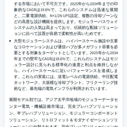
する市場において不可欠です。2025年から2034年までの印
象的なCAGRは19.8%で、これらのシステムは迅速な展開
と、二重電源供給、N+1/2N UPS設定、複数の冷却ゾーンな
どの高度な設計機能を提供します。モジュラーバスウェイ
システムの人気は高まっており、伝統的な配線ソリューシ
ョンに比べて設置が容易で柔軟性が高いためです。
大型モジュラーシステムは、ハイパースケール施設や主要
なコロケーションおよび通信ハブが多メガワット容量を必
要とする対象をターゲットとしています。2025年から2034
年までの堅牢なCAGRは18.6%で、これらのシステムはモジ
ュラー設計に見られる標準化の速度と利点を維持しなが
ら、ハイパースケールに近いパフォーマンスを達成しま
す。これらの実装には、送電レベルの電源供給、中圧配電
ネットワーク、大規模な冷却プラント、フリクーリング技
術など、最先端の電気インフラが利用されています。
展開モデル別では、アジア太平洋地域のモジュラーデータセ
ンター電気・機械設備市場は、完全プレハブソリューショ
ン、半プレハブソリューション、モジュラーコンポーネント
ソリューション、リトロフィット＆モダナイゼーションソリ
ューションに分類されます。完全プレハブソリューションセ