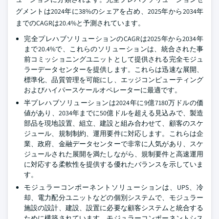
グメントは2024年に38%のシェアを占め、2025年から2034年
までのCAGRは20.4%と予測されています。
完全プレハブソリューションのCAGRは2025年から2034年
まで20.4%で、これらのソリューションは、統合された事
前コミッショニングユニットとして提供される完全モジュ
ラーデータセンターを提供します。これらは迅速な展開、
標準化、品質管理を可能にし、エッジコンピューティング
およびハイパースケールオペレーターに最適です。
半プレハブソリューションは2024年に9億7180万ドルの価
値があり、2034年までに50億ドルを超える見込みで、製造
部品を現地設置、組立、建設と組み合わせて、顧客のスケ
ジュール、規制制約、運用要件に対応します。これらは企
業、政府、金融データセンターで非常に人気があり、スケ
ジュールされた展開を満たしながら、規制要件と高速運用
に対応する柔軟性を提供する優れたバランスを示していま
す。
モジュラーコンポーネントソリューションは、UPS、冷
却、電力配分ユニットなどの個別システムで、モジュラー
施設の設計、建設、設置に必要な顧客システムと統合する
ために構築されています。モジュラーコンポーネントシス