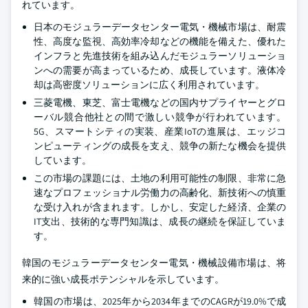
れています。
日本のモジュラーデータセンター電気・機械市場は、耐震
性、高度な監視、高効率冷却などの機能を備えた、優れた
インフラと先進技術を組み込んだモジュラーソリューショ
ンへの需要が高まっているため、成長しています。液体冷
却は高密度ソリューションに広く利用されています。
三菱電機、東芝、富士電機などの国内サプライヤーとグロ
ーバル競合他社との間で激しい競争が行われています。
5G、スマートシティの実装、産業IoTの進展は、エッジコ
ンピューティングの成長を支え、競争の新たな機会を提供
しています。
この市場の課題には、土地の利用可能性の制限、非常に急
速なプロフェッショナル労働力の高齢化、新技術への慎重
な受け入れが含まれます。しかし、安定した経済、企業の
IT支出、技術的な専門知識は、成長の継続を保証していま
す。
韓国のモジュラーデータセンター電気・機械設備市場は、将
来的に強い成長ポテンシャルを示しています。
韓国の市場は、2025年から2034年までのCAGRが19.0%で成