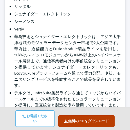
リッタル
シュナイダー・エレクトリック
シーメンス
Vertiv
華為技術とシュナイダー・エレクトリックは、アジア太平
洋地域のモジュラーデータセンター市場で2大企業です。
華為は、通信能力とFusionModule製品ラインを活用し、
50kWのマイクロモジュールから10MW以上のハイパースケ
ール展開まで、通信事業者向けの事前統合ソリューション
を提供しています。シュナイダー・エレクトリックも、
EcoStruxureプラットフォームを通じて電力分配、冷却、モ
ニタリングサービスを接続することで成長を促進していま
す。
デルタは、InfraSuite製品ラインを通じてエッジからハイパ
ースケールまでの標準化されたモジュラーソリューション
を提供し、垂直統合と製造効率を活用しています。また、
液冷技術やフリーコーリングエコナマイザーへの投資を行
お電話くださ
い、専門的な産業ソリューションを提供しています。
い
無料のPDFをダウンロード
Vertivは、金融サービス、医療、政府などの分野で高信頼
性アプリケーションに焦点を当て、SmartModおよび