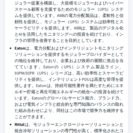
ジュラー提案を構築し、大規模モジュラーおよびハイパー
スケール顧客を支援するためのモジュラー（UPS）システ
ムを提供しています。ABBの電力分配製品は、柔軟性と信
頼性を提供し、モジュラー（UPS）システムは効率性とス
ケーラビリティを提供します。ABBは、製品のデジタル化
とAIを活用したモニタリングへの投資を続けており、イン
フラの管理を改善することを目的としています。
Eaton
は、電力分配およびインテリジェントモニタリング
ソリューションを提供するモジュラープロバイダーとして
の地位を維持しており、企業および政府の展開に焦点を当
てています。Eatonの（UPS）システム製品ライン、
93PM/93PR（UPS）シリーズは、高い効率性とスケーラビ
リティを提供し、インテリジェントPDUは高度な管理を提
供します。Eatonは、持続可能性要件を満たすためにエネ
ルギー貯蔵と再生可能エネルギーの統合への投資を続けて
います。Eatonのグローバルサービス能力、ブランド力、
および電気インフラと総合的な専門知識のバランスの取れ
た組み合わせにより、同社はこの市場で競争力を維持する
ことができます。
Rittal
は、モジュラーエンクロージャーソリューションと
統合冷却ソリューションの専門性が高く、標準化されたコ