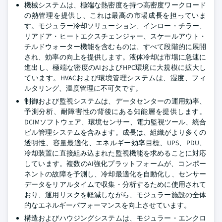
機械システムは、極端な熱密度を持つ高密度ワークロード
の熱管理を提供し、これは最高の市場成長を担っていま
す。モジュラー冷却ソリューション、インロー・チラー、
リアドア・ヒートエクスチェンジャー、スケールアウト・
チルドウォーター機能を含むものは、すべて段階的に展開
され、効率の向上を提供します。液体冷却は市場に急速に
進出し、極端な密度のAIおよびHPC環境に大規模に拡大し
ています。HVACおよび環境管理システムは、湿度、フィ
ルタリング、温度管理に不可欠です。
制御および監視システムは、データセンターの運用効率、
予測分析、耐障害性の背後にある知能層を提供します。
DCIMソフトウェア、環境センサー、電力監視ツール、統合
ビル管理システムを含みます。成長は、組織がより多くの
透明性、容量最適化、エネルギー効率目標、UPS、PDU、
冷却装置に直接組み込まれた監視機能を求めることに対応
しています。複数のAI強化プラットフォームが、コンポー
ネントの故障を予測し、冷却最適化を自動化し、センサー
データをリアルタイムで収集・分析するために使用されて
おり、運用リスクを軽減しながら、モジュラー施設の全体
的なエネルギーパフォーマンスを向上させています。
構造およびハウジングシステムは、モジュラー・エンクロ