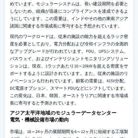
めています。モジュラーシステムは、長い建設期間を必要と
しないため、組織が迅速にコンプライアンスを達成できるよ
うにしています。この需要は、インドやその他の東南アジア
諸国に関連する市場成長に寄与すると予想されています。
現代のワークロードは、従来の施設の能力を超えるラック密
度を必要としており、電力分配および冷却インフラの全面的
なアップグレードが行われています。PDU、UPSシステム、
バスウェイ、およびインテリジェントモニタリングソリュー
ションは、現在、1ラックあたり10～20kWを超える密度をサ
ポートするように設計されています。また、従来の施設のリ
ノベーションも行われています。顧客の需要は、415V分配、
DC電源オプション、スマートPDUなどにシフトしています。
この変化は、日本、韓国、オーストラリアに関連する市場成
長に寄与すると予測されています。
アジア太平洋地域のモジュラーデータセンター
電気・機械設備市場の動向
市場は、18～24ヶ月の展開期間を6～12ヶ月に短縮する工場製