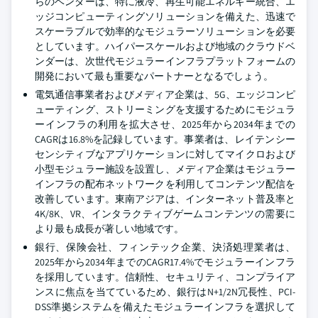
らのベンダーは、特に液冷、再生可能エネルギー統合、エ
ッジコンピューティングソリューションを備えた、迅速で
スケーラブルで効率的なモジュラーソリューションを必要
としています。ハイパースケールおよび地域のクラウドベ
ンダーは、次世代モジュラーインフラプラットフォームの
開発において最も重要なパートナーとなるでしょう。
電気通信事業者およびメディア企業は、5G、エッジコンピ
ューティング、ストリーミングを支援するためにモジュラ
ーインフラの利用を拡大させ、2025年から2034年までの
CAGRは16.8%を記録しています。事業者は、レイテンシー
センシティブなアプリケーションに対してマイクロおよび
小型モジュラー施設を設置し、メディア企業はモジュラー
インフラの配布ネットワークを利用してコンテンツ配信を
改善しています。東南アジアは、インターネット普及率と
4K/8K、VR、インタラクティブゲームコンテンツの需要に
より最も成長が著しい地域です。
銀行、保険会社、フィンテック企業、決済処理業者は、
2025年から2034年までのCAGR17.4%でモジュラーインフラ
を採用しています。信頼性、セキュリティ、コンプライア
ンスに焦点を当てているため、銀行はN+1/2N冗長性、PCI-
DSS準拠システムを備えたモジュラーインフラを選択して