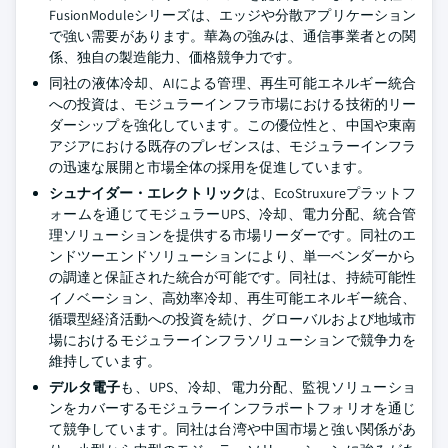
FusionModuleシリーズは、エッジや分散アプリケーション
で強い需要があります。華為の強みは、通信事業者との関
係、独自の製造能力、価格競争力です。
同社の液体冷却、AIによる管理、再生可能エネルギー統合
への投資は、モジュラーインフラ市場における技術的リー
ダーシップを強化しています。この優位性と、中国や東南
アジアにおける既存のプレゼンスは、モジュラーインフラ
の迅速な展開と市場全体の採用を促進しています。
シュナイダー・エレクトリック
は、EcoStruxureプラットフ
ォームを通じてモジュラーUPS、冷却、電力分配、統合管
理ソリューションを提供する市場リーダーです。同社のエ
ンドツーエンドソリューションにより、単一ベンダーから
の調達と保証された統合が可能です。同社は、持続可能性
イノベーション、高効率冷却、再生可能エネルギー統合、
循環型経済活動への投資を続け、グローバルおよび地域市
場におけるモジュラーインフラソリューションで競争力を
維持しています。
デルタ電子
も、UPS、冷却、電力分配、監視ソリューショ
ンをカバーするモジュラーインフラポートフォリオを通じ
て競争しています。同社は台湾や中国市場と強い関係があ