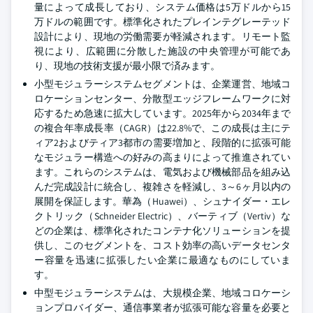
量によって成長しており、システム価格は5万ドルから15
万ドルの範囲です。標準化されたプレインテグレーテッド
設計により、現地の労働需要が軽減されます。リモート監
視により、広範囲に分散した施設の中央管理が可能であ
り、現地の技術支援が最小限で済みます。
小型モジュラーシステムセグメントは、企業運営、地域コ
ロケーションセンター、分散型エッジフレームワークに対
応するため急速に拡大しています。2025年から2034年まで
の複合年率成長率（CAGR）は22.8%で、この成長は主にテ
ィア2およびティア3都市の需要増加と、段階的に拡張可能
なモジュラー構造への好みの高まりによって推進されてい
ます。これらのシステムは、電気および機械部品を組み込
んだ完成設計に統合し、複雑さを軽減し、3～6ヶ月以内の
展開を保証します。華為（Huawei）、シュナイダー・エレ
クトリック（Schneider Electric）、バーティブ（Vertiv）な
どの企業は、標準化されたコンテナ化ソリューションを提
供し、このセグメントを、コスト効率の高いデータセンタ
ー容量を迅速に拡張したい企業に最適なものにしていま
す。
中型モジュラーシステムは、大規模企業、地域コロケーシ
ョンプロバイダー、通信事業者が拡張可能な容量を必要と