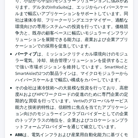
り、小型から中型のモジュラーソリューションに強みがあ
ります。デルタのInfraSuiteは、エッジからハイパースケー
ルまで幅広いアプリケーションをサポートしています。同
社は液体冷却、フリークーリングエコナマイザー、過酷な
環境向けの専用システムへの投資を行っています。価格競
争力と、既存の顧客ベースに幅広いモジュラーインフラソ
リューションを展開できる能力は、産業および企業アプリ
ケーションでの採用を促進しています。
バーティブ
は、ミッションクリティカル環境向けのモジュ
ラー電気、冷却、統合管理ソリューションを提供すること
で強い市場ポジションを維持しています。SmartModと
SmartAisleの2つの製品ラインは、マイクロモジュラーから
ハイパースケールまで幅広い構成をカバーしています。
その会社は液冷技術への大規模な投資を行っており、高密
度AIおよびHPCワークロードの促進のために専門企業の定
期的な買収を行っています。Vertivのグローバルサービス
能力と技術的特性は、信頼性に焦点を当てたアプリケーシ
ョン向けのモジュラーインフラプロバイダーとしての企業
のトップクラスの地位を、企業およびコロケーションプラ
ットフォームプロバイダーを通じて確立しています。
ABB
は、電気インフラおよび産業用自動化能力に基づくモ