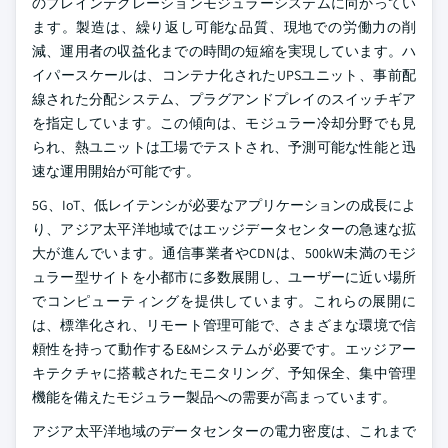
のプレインテグレーションモジュラーシステムに向かってい
ます。製造は、繰り返し可能な品質、現地での労働力の削
減、運用者の収益化までの時間の短縮を実現しています。ハ
イパースケールは、コンテナ化されたUPSユニット、事前配
線された分配システム、プラグアンドプレイのスイッチギア
を指定しています。この傾向は、モジュラー冷却分野でも見
られ、熱ユニットは工場でテストされ、予測可能な性能と迅
速な運用開始が可能です。
5G、IoT、低レイテンシが必要なアプリケーションの成長によ
り、アジア太平洋地域ではエッジデータセンターの急速な拡
大が進んでいます。通信事業者やCDNは、500kW未満のモジ
ュラー型サイトを小都市に多数展開し、ユーザーに近い場所
でコンピューティングを提供しています。これらの展開に
は、標準化され、リモート管理可能で、さまざまな環境で信
頼性を持って動作するE&Mシステムが必要です。エッジアー
キテクチャに搭載されたモニタリング、予知保全、集中管理
機能を備えたモジュラー製品への需要が高まっています。
アジア太平洋地域のデータセンターの電力密度は、これまで