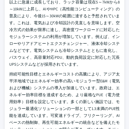
以上に急速に成長しており、ラック容量は現在5～7kWから8
～10kWに上昇し、AIやHPC（高性能コンピューティング）の
普及により、今後15～30kWの範囲に達すると予想されていま
す。これは、電気および冷却設計の見直しを意味します。空
冷方式の効果が限界に達し、高密度ワークロードに対応した
モジュラーシステムの利用が増加しています。例えば、イン
ローやリアドアヒートエクスチェンジャー、液体冷却システ
ムなどです。電気システムも冷却システムとともに進化し、
バスウェイ、高容量対応PDU、動的負荷設定に対応した冗長
UPSシステムなどが採用されています。
持続可能性目標とエネルギーコストの高騰により、アジア太
平洋地域ではエネルギー効率の高いモジュラー型E&M（電気
および機械）システムの導入が加速しています。政府は、エ
ネルギー効率目標を達成するため、より厳格なPUE（電力使
用効率）目標を設定しています。多くの新しい施設では、モ
ジュラー最適化ソリューションの一部として1.3未満のPUE性
能を達成しています。可変速ドライブ、フリクーリング、AI
ベースの熱制御、再生可能エネルギーの統合などを備えたモ