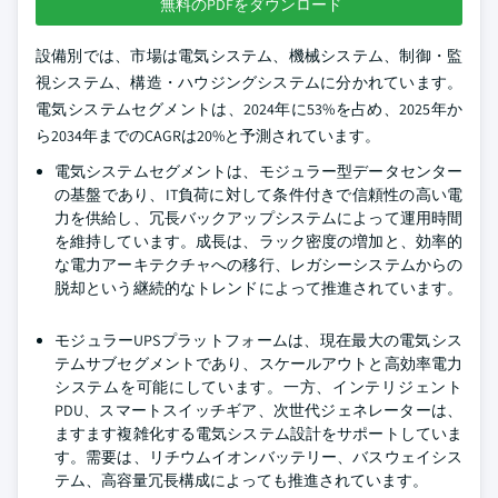
無料のPDFをダウンロード
設備別では、市場は電気システム、機械システム、制御・監
視システム、構造・ハウジングシステムに分かれています。
電気システムセグメントは、2024年に53%を占め、2025年か
ら2034年までのCAGRは20%と予測されています。
電気システムセグメントは、モジュラー型データセンター
の基盤であり、IT負荷に対して条件付きで信頼性の高い電
力を供給し、冗長バックアップシステムによって運用時間
を維持しています。成長は、ラック密度の増加と、効率的
な電力アーキテクチャへの移行、レガシーシステムからの
脱却という継続的なトレンドによって推進されています。
モジュラーUPSプラットフォームは、現在最大の電気シス
テムサブセグメントであり、スケールアウトと高効率電力
システムを可能にしています。一方、インテリジェント
PDU、スマートスイッチギア、次世代ジェネレーターは、
ますます複雑化する電気システム設計をサポートしていま
す。需要は、リチウムイオンバッテリー、バスウェイシス
テム、高容量冗長構成によっても推進されています。