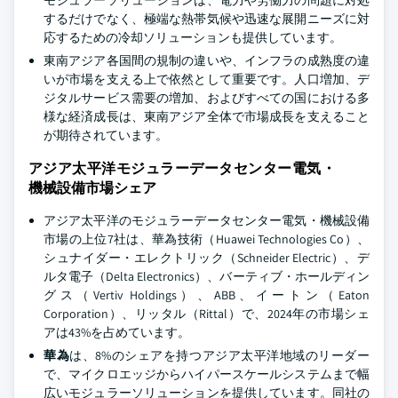
モジュラーソリューションは、電力や労働力の問題に対処
するだけでなく、極端な熱帯気候や迅速な展開ニーズに対
応するための冷却ソリューションも提供しています。
東南アジア各国間の規制の違いや、インフラの成熟度の違
いが市場を支える上で依然として重要です。人口増加、デ
ジタルサービス需要の増加、およびすべての国における多
様な経済成長は、東南アジア全体で市場成長を支えること
が期待されています。
アジア太平洋モジュラーデータセンター電気・
機械設備市場シェア
アジア太平洋のモジュラーデータセンター電気・機械設備
市場の上位7社は、華為技術（Huawei Technologies Co）、
シュナイダー・エレクトリック（Schneider Electric）、デ
ルタ電子（Delta Electronics）、バーティブ・ホールディン
グス（Vertiv Holdings）、ABB、イートン（Eaton
Corporation）、リッタル（Rittal）で、2024年の市場シェ
アは43%を占めています。
華為
は、8%のシェアを持つアジア太平洋地域のリーダー
で、マイクロエッジからハイパースケールシステムまで幅
広いモジュラーソリューションを提供しています。同社の