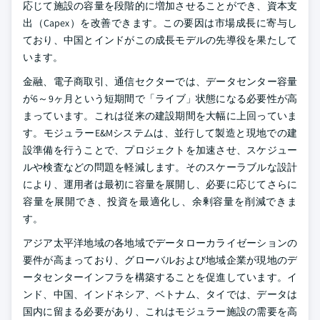
応じて施設の容量を段階的に増加させることができ、資本支
出（Capex）を改善できます。この要因は市場成長に寄与し
ており、中国とインドがこの成長モデルの先導役を果たして
います。
金融、電子商取引、通信セクターでは、データセンター容量
が6～9ヶ月という短期間で「ライブ」状態になる必要性が高
まっています。これは従来の建設期間を大幅に上回っていま
す。モジュラーE&Mシステムは、並行して製造と現地での建
設準備を行うことで、プロジェクトを加速させ、スケジュー
ルや検査などの問題を軽減します。そのスケーラブルな設計
により、運用者は最初に容量を展開し、必要に応じてさらに
容量を展開でき、投資を最適化し、余剰容量を削減できま
す。
アジア太平洋地域の各地域でデータローカライゼーションの
要件が高まっており、グローバルおよび地域企業が現地のデ
ータセンターインフラを構築することを促進しています。イ
ンド、中国、インドネシア、ベトナム、タイでは、データは
国内に留まる必要があり、これはモジュラー施設の需要を高