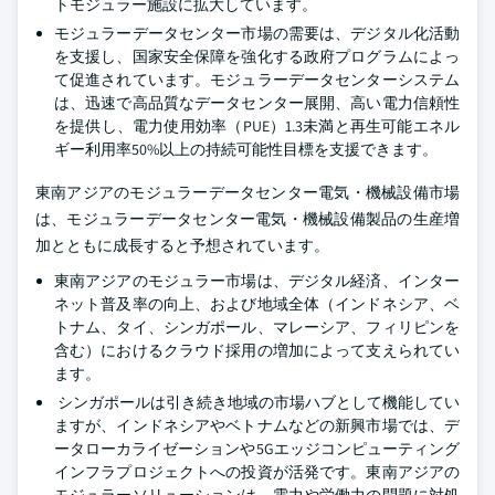
トモジュラー施設に拡大しています。
モジュラーデータセンター市場の需要は、デジタル化活動
を支援し、国家安全保障を強化する政府プログラムによっ
て促進されています。モジュラーデータセンターシステム
は、迅速で高品質なデータセンター展開、高い電力信頼性
を提供し、電力使用効率（PUE）1.3未満と再生可能エネル
ギー利用率50%以上の持続可能性目標を支援できます。
東南アジアのモジュラーデータセンター電気・機械設備市場
は、モジュラーデータセンター電気・機械設備製品の生産増
加とともに成長すると予想されています。
東南アジアのモジュラー市場は、デジタル経済、インター
ネット普及率の向上、および地域全体（インドネシア、ベ
トナム、タイ、シンガポール、マレーシア、フィリピンを
含む）におけるクラウド採用の増加によって支えられてい
ます。
シンガポールは引き続き地域の市場ハブとして機能してい
ますが、インドネシアやベトナムなどの新興市場では、デ
ータローカライゼーションや5Gエッジコンピューティング
インフラプロジェクトへの投資が活発です。東南アジアの