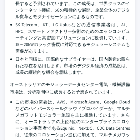
長すると予測されています。この成長は、世界クラスのイ
ンターネット接続、5Gの積極的な展開、企業全体のデジタ
ル変革とモダナイゼーションによるものです。
SK Telecom、KT、LG Uplusなどの通信事業者は、AI、
HPC、スマートファクトリー技術のためのエッジコンピュ
ーティングと高密度ITソリューションに投資しています。
15～20kWのラック密度に対応できるモジュラーシステムも
需要があります。
日本と同様に、国際的なサプライヤーは、国内製造の限ら
れた存在を活用します。市場のデジタル経済の成熟度は、
成長の継続的な機会を意味します。
オーストラリアのモジュラーデータセンター電気・機械設備
市場は、分析期間中に成長すると予想されています。
この市場の需要は、AWS、Microsoft Azure、Google Cloud
などのハイパースケールクラウドプロバイダーが、マルチ
メガワットモジュラー施設を主に推進しています。さら
に、オーストラリアの上位3位のエンタープライズコロケ
ーション事業者であるEquinix、NextDC、CDC Data Centres
は、従来のコロケーション提供に加えて、マルチメガワッ