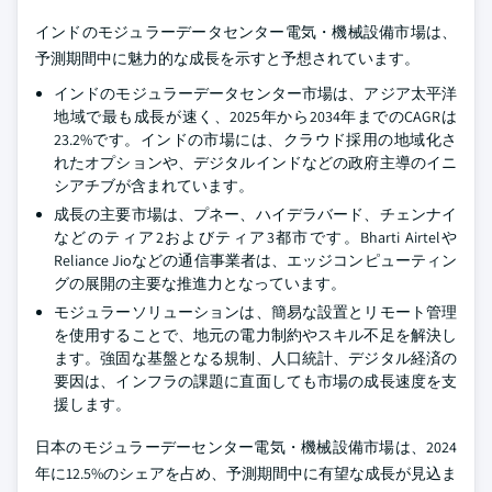
インドのモジュラーデータセンター電気・機械設備市場は、
予測期間中に魅力的な成長を示すと予想されています。
インドのモジュラーデータセンター市場は、アジア太平洋
地域で最も成長が速く、2025年から2034年までのCAGRは
23.2%です。インドの市場には、クラウド採用の地域化さ
れたオプションや、デジタルインドなどの政府主導のイニ
シアチブが含まれています。
成長の主要市場は、プネー、ハイデラバード、チェンナイ
などのティア2およびティア3都市です。Bharti Airtelや
Reliance Jioなどの通信事業者は、エッジコンピューティン
グの展開の主要な推進力となっています。
モジュラーソリューションは、簡易な設置とリモート管理
を使用することで、地元の電力制約やスキル不足を解決し
ます。強固な基盤となる規制、人口統計、デジタル経済の
要因は、インフラの課題に直面しても市場の成長速度を支
援します。
日本のモジュラーデーセンター電気・機械設備市場は、2024
年に12.5%のシェアを占め、予測期間中に有望な成長が見込ま