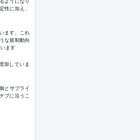
るようになり
定性に加え、
います。これ
うな規制動向
ています
増加していま
制御とサプライ
チブに沿うこ
。