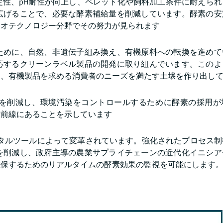
定性、pH耐性が向上し、ペレット化や飼料加工条件に耐えられ
広げることで、必要な酵素補給量を削減しています。酵素の安
イオテクノロジー分野でその努力が見られます
ために、自然、非遺伝子組み換え、有機原料への転換を進めて
応するクリーンラベル製品の開発に取り組んでいます。このよ
し、有機製品を求める消費者のニーズを満たす土壌を作り出し
を削減し、環境汚染をコントロールするために酵素の採用が
最前線にあることを示しています
ジタルツールによって変革されています。強化されたプロセス
を削減し、政府主導の農業サプライチェーンの近代化イニシア
確保するためのリアルタイムの酵素効果の監視を可能にします