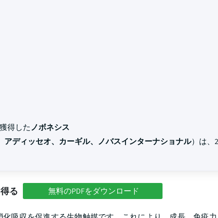
を獲得した
ノボネシス
 SE、アディッセオ、カーギル、ノバスインターナショナル
）は、2
を得る
無料のPDFをダウンロード
消化吸収を促進する生物触媒です。これにより、成長、免疫力