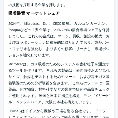
の技術を採用する企業を押します。
吸着装置 マーケットシェア
2024年、Microtrac、Dur、CECO環境、カルゴンカーボン、
Evoquaなどの主要企業は、20%-25%の複合市場シェアを保持
しました。 これらの企業は、マージ、買収、施設の拡大、お
よびコラボレーションに積極的に取り組んでおり、製品ポー
トフォリオを強化し、より多くの顧客にリーチし、市場ポジ
ションを強化しています。
Microtracは、ガス吸着のためのシステムを含む粒子を測定す
るツールを作ります。 それらの製品は、表面面積および気孔
サイズ、触媒をテストするためのツール、および高圧ガス吸
着装置のための分析装置を含みます。 これらのツールは、医
薬品、化学物質、材料科学などの業界で研究や品質チェック
に使用されます。 米国と日本に拠点を構え、モンゴメリービ
ル、ペンシルバニア、大阪に本社を構えています。
Dürr AGはドイツから機械や工場を造る会社です。 ドイツ・
ビエティグハイム・ビシンゲンに拠点を構えています。 Dürr