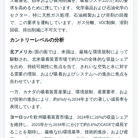
ス最適化、効率および費用削減を、吸着システムのための要
求を高めるために捜しています。 化学薬品および石油化学の
セクター、特に天然ガス処理、石油精製および溶剤の回復
で、この要求を運転しています。 ガス分離、VOC制御、溶剤
回収、排出削減に不可欠です。
カントリーレベルの分析
北アメリカ:
国の面では、米国は、厳格な環境規制によって
駆動され、北米吸着装置市場で約72%の全体的な収益シェア
を占め、持続可能性に焦点を当て、きれいな空気と水に対す
る需要の増加、および吸着およびシステムへの進歩に焦点を
合わせています。
一方、カナダの吸着装置産業は、環境規制、産業要求、およ
び技術の進歩により、約6%から2034年までの著しい成長率を
表現しています。
ヨーロッパ:
欧州吸着装置市場は、2024年に26%の収益シェア
を維持し、2025年から2034年にかけて約5.6%のCAGRで成長す
ることを期待し、厳格なEU環境基準、技術的進歩、および産