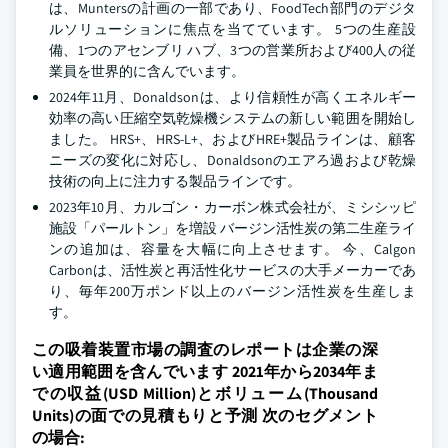
は、Muntersの計画の一部であり、FoodTech部門のデジタ
ルソリューションに焦点を当てています。 5つの生産設
備、1つのアセンブリ ハブ、3つの営業所および400人の従
業員を世界的に含んでいます。
2024年11月、Donaldsonは、より信頼性が高くエネルギー
効率の高い圧縮空気乾燥機システムの新しい範囲を開始し
ました。 HRS+、HRS-L+、およびHRE+製品ラインは、顧客
ニーズの変化に対応し、Donaldsonのエアろ過および乾燥
技術の向上に注力する製品ラインです。
2023年10月、カルゴン・カーボン株式会社が、ミシシッピ
施設「パールトン」を増設 バージン活性炭の第二生産ライ
ンの追加は、容量を大幅に向上させます。 今、Calgon
Carbonは、活性炭と再活性化サービスの大手メーカーであ
り、毎年200万ポンド以上のバージン活性炭を生産しま
す。
この吸着装置市場の調査のレポートは企業の深
い適用範囲を含んでいます 2021年から2034年ま
での収益(USD Million)とボリューム(Thousand
Units)の面での見積もりと予測 次のセグメント
の場合: