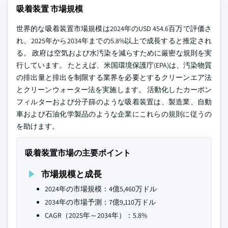
吸着装置 市場規模
世界的な吸着装置市場規模は2024年のUSD 454.6百万で評価さ
れ、2025年から2034年までの5.8%以上で成長すると推定され
る。 政府は空気および水汚染を減らすために厳密な規則を実
行しています。 たとえば、米国環境保護庁(EPA)は、汚染物質
の排出量と排出を制限する業界を必要とするクリーンエア法
とクリーンウォーター法を実施します。 活動化したカーボン
フィルターおよび分子篩のような吸着装置は、製造業、自動
車および石油化学製品のような企業にこれらの規則に従うの
を助けます。
吸着装置市場の主要ポイント
市場規模と成長
2024年の市場規模：4億5,460万ドル
2034年の市場予測：7億9,110万ドル
CAGR（2025年～2034年）：5.8%