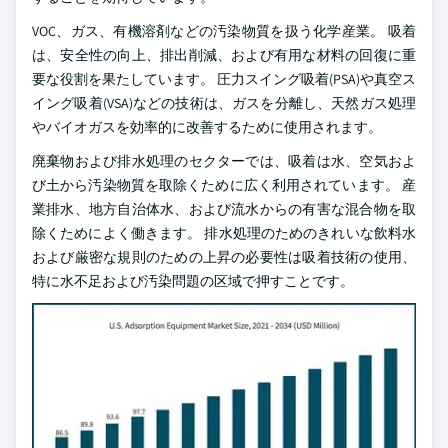
VOC、ガス、有機溶剤などの汚染物質を扱う化学産業。 吸着
は、安全性の向上、排出削減、および有用な材料の回復に重
要な役割を果たしています。 圧力スイング吸着(PSA)や真空ス
イング吸着(VSA)などの技術は、ガスを分離し、天然ガス処理
やバイオガスを効率的に改善するために使用されます。
廃棄物および排水処理のセクターでは、吸着は水、空気およ
び土から汚染物質を取除くために広く利用されています。 産
業排水、地方自治体水、および流水からの有害な混合物を取
除くためによく働きます。 排水処理のためのきれいな飲料水
および厳密な規則のための上昇の必要性は吸着技術の使用、
特に水不足および汚染問題の区域で押すことです。