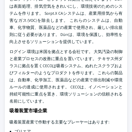
は表面処理、排気空気をきれいにし、環境技術のためのシス
テムを作ります。 Sorpt.X CAシステムは、産業用排気から有
害なガス(VOC)を除去します。 これらのシステムは、自動
車、化学物質、医薬品などの産業で使用され、厳しい排出規
則に従う必要があります。 Dürrは、環境を保護し、効率性を
向上させるソリューションを提供しています。
ログイン 環境は米国を拠点とする会社です。 大気汚染の制御
と産業プロセスの改善に重点を置いています。 テキサス州ダ
ラスに拠点を置くCECOは吸着システム、ぬれたスクラブおよ
びフィルターのようなプロダクトを作ります。 これらの製品
は、自動車、化学加工、医薬品などの産業で排出削減や環境
ルールの達成に使用されます。 CECOは、イノベーションと
持続可能性に重点を置き、環境ソリューションの信頼される
名前にしています。
吸着装置市場企業
吸着装置産業で作動する主要なプレーヤーはあります:
ブリエア