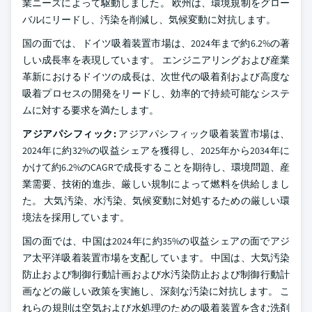
業ニーズによって駆動しました。 欧州は、環境規制をグロー
バルにリードし、汚染を削減し、気候変動に対抗します。
国の面では、ドイツ吸着装置市場は、2024年まで約6.2%の著
しい成長率を表現しています。 エンジニアリングおよび産業
革新におけるドイツの成長は、次世代の吸着剤および高度な
吸着プロセスの開発をリードし、効率的で持続可能なシステ
ムに対する要求を満たします。
アジアパシフィック:
アジアパシフィック吸着装置市場は、
2024年に約32%の収益シェアを獲得し、2025年から2034年に
かけて約6.2%のCAGRで成長することを期待し、環境問題、産
業需要、技術的進歩、厳しい規制によって燃料を供給しまし
た。 大気汚染、水汚染、気候変動に対処するための厳しい環
境法を採用しています。
国の面では、中国は2024年に約35%の収益シェアの面でアジ
ア太平洋吸着装置市場を支配しています。 中国は、大気汚染
防止および制御行動計画および水汚染防止および制御行動計
画などの厳しい政策を実施し、深刻な汚染に対抗します。 こ
れらの規則は空気および水処理のための吸着装置を含む洗剤