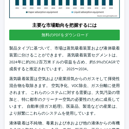
主要な市場動向を把握するには
無料のPDFをダウンロード
製品タイプに基づいて、市場は蒸気吸着装置および液体吸着
装置に分けることができます。 蒸気吸着装置セグメントは、
2024年に約291.2百万米ドルの収益を占め、約5.9%のCAGRで
成長すると推定されています。 2025〜2034。
蒸気吸着装置は空気および産業排気からのガスそして揮発性
混合物を取除きます。 空気浄化、VOC除去、ガス分離に使用
されます。 これらのシステムに対する需要は、大気汚染の増
加と、特に都市のクリーナー空気の必要性のために成長して
います。 自動車(排ガス処理)、医薬品、製造などの産業は、
より頻繁にこれらのシステムを使用しています。
液体吸着は不純物、毒素および水および他の液体からの有機