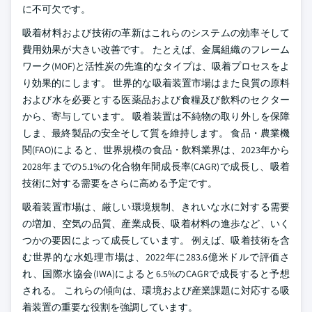
に不可欠です。
吸着材料および技術の革新はこれらのシステムの効率そして
費用効果が大きい改善です。 たとえば、金属組織のフレーム
ワーク(MOF)と活性炭の先進的なタイプは、吸着プロセスをよ
り効果的にします。 世界的な吸着装置市場はまた良質の原料
および水を必要とする医薬品および食糧及び飲料のセクター
から、寄与しています。 吸着装置は不純物の取り外しを保障
しま、最終製品の安全そして質を維持します。 食品・農業機
関(FAO)によると、世界規模の食品・飲料業界は、2023年から
2028年までの5.1%の化合物年間成長率(CAGR)で成長し、吸着
技術に対する需要をさらに高める予定です。
吸着装置市場は、厳しい環境規制、きれいな水に対する需要
の増加、空気の品質、産業成長、吸着材料の進歩など、いく
つかの要因によって成長しています。 例えば、吸着技術を含
む世界的な水処理市場は、2022年に283.6億米ドルで評価さ
れ、国際水協会(IWA)によると6.5%のCAGRで成長すると予想
される。 これらの傾向は、環境および産業課題に対応する吸
着装置の重要な役割を強調しています。