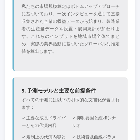
私たちの市場規模算定はボトムアップアプローチ
に基づいており、一次インタビューを通じて直接
収集された企業の収益データから始まり、製造業
者の生産量データや設置・展開統計が加わりま
す。これらのインプットを地域市場全体でまと
め、実際の業界活動に基づいたグローバルな推定
値を算出します。
5. 予測モデルと主要な前提条件
すべての予測には以下の明示的な文書化が含まれ
ます：
✓ 主要な成長ドライバ
✓ 抑制要因と緩和シナ
ーとその代演内容
リオ
✓ 規制上の代演内容と
✓ 技術普及曲線パラメ