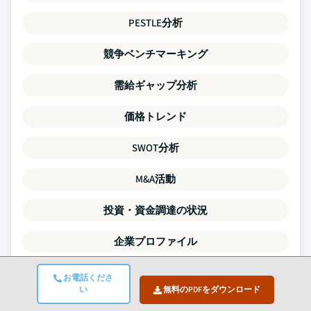
PESTLE分析
競争ベンチマーキング
需給ギャップ分析
価格トレンド
SWOT分析
M&A活動
投資・資金調達の状況
企業プロファイル
本レポートのすべてのデータポイントは、一次インタビュ
お電話くださ
い
無料のPDFをダウンロード
ー、真のボトムアップモデリング、および厳密なクロスチェ
ックによって検証されています。
当社のリサーチプロセスに