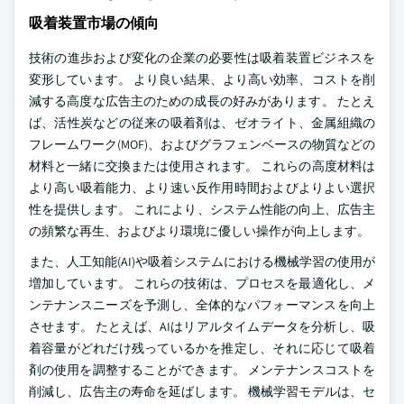
吸着装置市場の傾向
技術の進歩および変化の企業の必要性は吸着装置ビジネスを
変形しています。 より良い結果、より高い効率、コストを削
減する高度な広告主のための成長の好みがあります。 たとえ
ば、活性炭などの従来の吸着剤は、ゼオライト、金属組織の
フレームワーク(MOF)、およびグラフェンベースの物質などの
材料と一緒に交換または使用されます。 これらの高度材料は
より高い吸着能力、より速い反作用時間およびよりよい選択
性を提供します。 これにより、システム性能の向上、広告主
の頻繁な再生、およびより環境に優しい操作が向上します。
また、人工知能(AI)や吸着システムにおける機械学習の使用が
増加しています。 これらの技術は、プロセスを最適化し、メ
ンテナンスニーズを予測し、全体的なパフォーマンスを向上
させます。 たとえば、AIはリアルタイムデータを分析し、吸
着容量がどれだけ残っているかを推定し、それに応じて吸着
剤の使用を調整することができます。 メンテナンスコストを
削減し、広告主の寿命を延ばします。 機械学習モデルは、セ