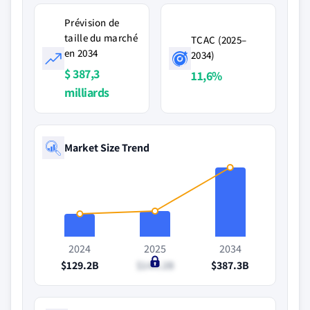
Prévision de
taille du marché
TCAC (2025–
en 2034
2034)
$ 387,3
11,6%
milliards
Market Size Trend
2024
2025
2034
$129.2B
$144.2B
$387.3B