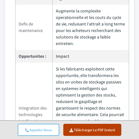
Augmente la complexite
operationnelle et les couts du cycle
Defis de
de vie, reduisant l'attrait a long terme
maintenance
pour les acheteurs recherchant des
solutions de stockage a faible
entretien.
Opportunites :
Impact
Si les fabricants exploitent cette
opportunite, elle transformera les
silos en unites de stockage passives
en systemes intelligents qui
optimisent la gestion des stocks,
reduisent le gaspillage et
Integration des
garantissent le respect des normes
technologies
de securite alimentaire. Cela pourrait
intelligentes
augmenter considerablement
l'adoption parmi les grandes
Appelez-Nous
Télécharger Le PDF Gratuit
entreprises agricoles et de