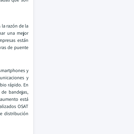
la razón de la
onar una mejor
empresas están
uras de puente
 smartphones y
unicaciones y
bio rápido. En
 de bandejas,
e aumento está
ializados OSAT
e distribución