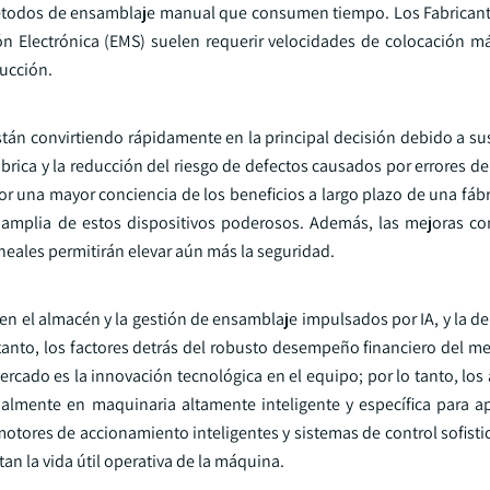
métodos de ensamblaje manual que consumen tiempo. Los Fabrican
ión Electrónica (EMS) suelen requerir velocidades de colocación m
ducción.
tán convirtiendo rápidamente en la principal decisión debido a su
ábrica y la reducción del riesgo de defectos causados por errores 
 una mayor conciencia de los beneficios a largo plazo de una fábri
 amplia de estos dispositivos poderosos. Además, las mejoras co
ineales permitirán elevar aún más la seguridad.
a en el almacén y la gestión de ensamblaje impulsados por IA, y la 
 tanto, los factores detrás del robusto desempeño financiero del m
ercado es la innovación tecnológica en el equipo; por lo tanto, lo
almente en maquinaria altamente inteligente y específica para ap
otores de accionamiento inteligentes y sistemas de control sofisti
an la vida útil operativa de la máquina.