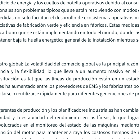
rdicio de energía y los cuellos de botella operativos debido al con
cionales son problemas típicos que se están resolviendo con modos
medidas no solo facilitan el desarrollo de ecosistemas operativos 
iativas de fabricación verde y eficiencia en fábricas. Estas medid
de carbono que se están implementando en todo el mundo, donde l
ntener baja la huella energética general de la instalación mientras
ro global: La volatilidad del comercio global es la principal razón
iencia y la flexibilidad, lo que lleva a un aumento masivo en el
situación es tal que las líneas de producción están en un esta
les ha aumentado entre los proveedores de EMS y los fabricantes po
arse o reutilizarse rápidamente para diferentes generaciones de p
erentes de producción y los planificadores industriales han cambi
ridad y la estabilidad del rendimiento en las líneas, lo que logr
volucrados en el monitoreo del estado de las máquinas mediant
tensión del motor para mantener a raya los costosos tiempos de i