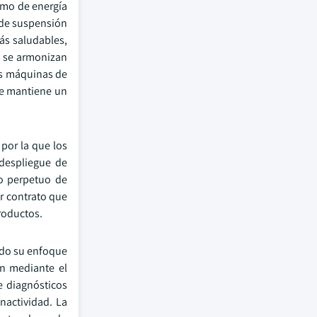
sumo de energía
 de suspensión
más saludables,
as se armonizan
as máquinas de
 se mantiene un
 por la que los
 despliegue de
do perpetuo de
r contrato que
roductos.
ado su enfoque
an mediante el
e diagnósticos
nactividad. La