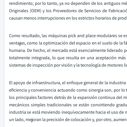
rendimiento; por lo tanto, ya no dependen de los antiguos 
Originales (OEM) y los Proveedores de Servicios de Fabricac
causan menos interrupciones en los estrictos horarios de pro
Como resultado, las máquinas pick and place modulares se es
ventajas, como la optimización del espacio en el suelo de la f
humana. De hecho, el mercado está esencialmente liderado por
totalmente integrada, lo que resulta en una aceptación más
sistemas de inspección por visión y la tecnología de motores l
El apoyo de infraestructura, el enfoque general de la industri
eficiencia y conveniencia actuando como sinergia son, por lo
los principales factores detrás de la expansión continua del m
mecánicos simples tradicionales se están convirtiendo gradu
industria se está moviendo inequívocamente hacia el uso de m
un lado, mejoran la precisión de colocación y, por otro, aument