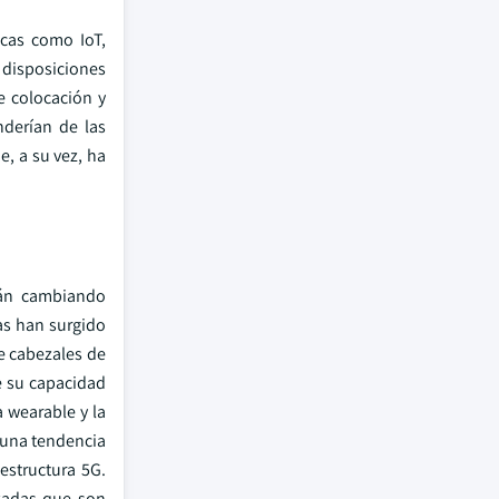
icas como IoT,
 disposiciones
e colocación y
derían de las
, a su vez, ha
tán cambiando
as han surgido
de cabezales de
e su capacidad
 wearable y la
 una tendencia
estructura 5G.
nzadas que son