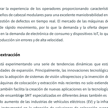
ar la experiencia de los operadores proporcionando característ
iseños de cabezal modulares para una excelente maniobrabilidad en
 gestión de defectos en tiempo real. El mercado de las máquinas d
de rápido movimiento, por lo que la demanda y la oferta depen
n la demanda de electrónica de consumo y dispositivos IoT, lo que
ducción sin errores y de alta velocidad.
 extracción
 está experimentando una serie de tendencias dinámicas que es
ades de expansión. Principalmente, las innovaciones tecnológic
ivos la adopción de sistemas de visión ultraprecisos y la invención 
máquinas de colocación y extracción más recientes no solo extiend
bién facilita la creación de nuevas aplicaciones en la tecnología
as de ensamblaje SMT especializadas en diferentes áreas también es
 aumento de las industrias de vehículos eléctricos (EV) y la infra
do instrumental en la adopción de soluciones de colocación ava