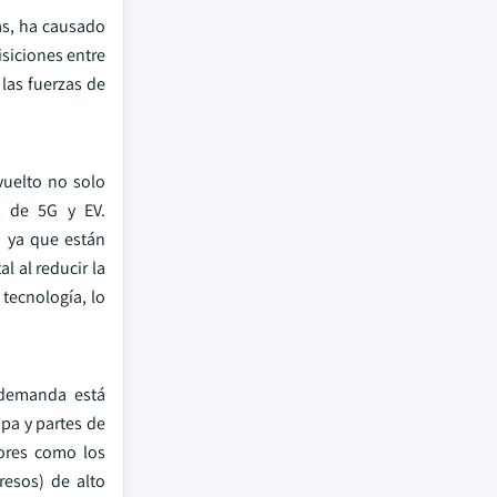
as, ha causado
siciones entre
 las fuerzas de
uelto no solo
s de 5G y EV.
 ya que están
l al reducir la
 tecnología, lo
 demanda está
pa y partes de
dores como los
resos) de alto