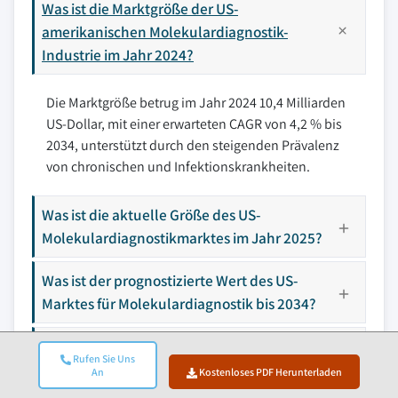
Was ist die Marktgröße der US-
amerikanischen Molekulardiagnostik-
Industrie im Jahr 2024?
Die Marktgröße betrug im Jahr 2024 10,4 Milliarden
US-Dollar, mit einer erwarteten CAGR von 4,2 % bis
2034, unterstützt durch den steigenden Prävalenz
von chronischen und Infektionskrankheiten.
Was ist die aktuelle Größe des US-
Molekulardiagnostikmarktes im Jahr 2025?
Was ist der prognostizierte Wert des US-
Marktes für Molekulardiagnostik bis 2034?
Wie viel Umsatz hat das Segment
Rufen Sie Uns
Reagenzien & Kits im Jahr 2024 erzielt?
An
Kostenloses PDF Herunterladen