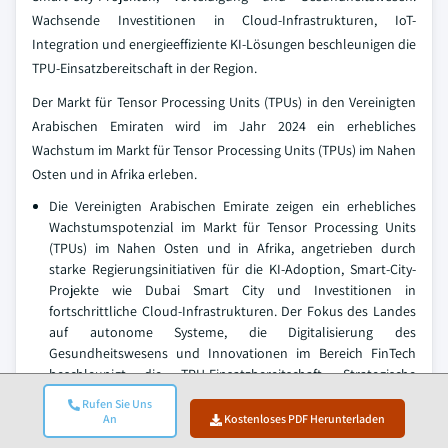
Wachsende Investitionen in Cloud-Infrastrukturen, IoT-
Integration und energieeffiziente KI-Lösungen beschleunigen die
TPU-Einsatzbereitschaft in der Region.
Der Markt für Tensor Processing Units (TPUs) in den Vereinigten
Arabischen Emiraten wird im Jahr 2024 ein erhebliches
Wachstum im Markt für Tensor Processing Units (TPUs) im Nahen
Osten und in Afrika erleben.
Die Vereinigten Arabischen Emirate zeigen ein erhebliches
Wachstumspotenzial im Markt für Tensor Processing Units
(TPUs) im Nahen Osten und in Afrika, angetrieben durch
starke Regierungsinitiativen für die KI-Adoption, Smart-City-
Projekte wie Dubai Smart City und Investitionen in
fortschrittliche Cloud-Infrastrukturen. Der Fokus des Landes
auf autonome Systeme, die Digitalisierung des
Gesundheitswesens und Innovationen im Bereich FinTech
beschleunigt die TPU-Einsatzbereitschaft. Strategische
Partnerschaften mit globalen Technologieführern und
Rufen Sie Uns
robuste F&E-Programme stärken weiterhin die Position der
An
Kostenloses PDF Herunterladen
VAE als regionales KI-Hub, der groß angelegte maschinelle