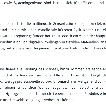
r sowie Systemingenieure sind bereit, sich für effiziente und 
hinenmarkt ist die multimodale Sensorfusion (Integration elektro
und ihrer bewiesenen Vorteile wie kürzeren Zykluszeiten und ei
 wird, Akzeptanz gefunden hat. Es ist jedoch ein Markt, der haupt
ionsfunktion von digitalen Zwillingen in flexiblen Materialien ang
ug auf sichere und bequeme Interaktion Fortschritte in Bereich
ive finanzielle Leistung des Marktes, hinzu kommen steigende A
z und Anforderungen an hohe Effizienz. Tatsächlich hängt di
chwertige professionelle Soft-Autonomaschinen weitgehend von Fo
 vor einem erheblichen Wandel zugunsten von selbstheilenden
ten Hydrogelen, die nicht nur die Lebensdauer eines Produkts er
asten und Umweltbedingungen verbessern können.