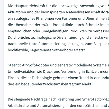
Die Hauptantriebskraft für die hochwertige Anwendung von So
Aktuatoren und der bioinspirierten Materialwissenschaftsfor
ein strategisches Phänomen von Fusionen und Übernahmen be
die Übernahme der mGrip-Produktlinie durch Schmalz im J
empfindlichen oder unregelmäßigen Produkten zu verbessern
Durchbrüche, technologische Diversifizierung und eine stärker
traditionelle feste Automatisierungslösungen, zum Beispiel
hochflexible, KI-gesteuerte Soft-Roboter ersetzt.
"Agentic AI"-Soft-Roboter und generativ modellierte Systeme
Umweltvariablen wie Druck und Verformung in Echtzeit messe
Einsatz dieser Technologie geht mit einem Trend in den Indus
dies ein bedeutender Wachstumsbeitrag zum Markt.
Die steigende Nachfrage nach Reshoring und Smart-Factory-L
Arbeitskräfte und Automatisierung in den europäischen und as