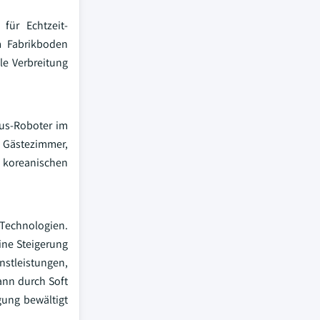
für Echtzeit-
m Fabrikboden
le Verbreitung
us-Roboter im
e Gästezimmer,
 koreanischen
-Technologien.
ine Steigerung
nstleistungen,
ann durch Soft
gung bewältigt