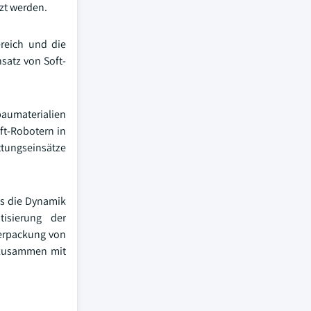
zt werden.
reich und die
satz von Soft-
baumaterialien
ft-Robotern in
ttungseinsätze
as die Dynamik
isierung der
verpackung von
k zusammen mit