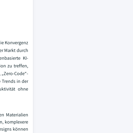
die Konvergenz
ser Markt durch
nbasierte KI-
on zu treffen,
, „Zero-Code“-
 Trends in der
ktivität ohne
en Materialien
rn, komplexere
esigns können