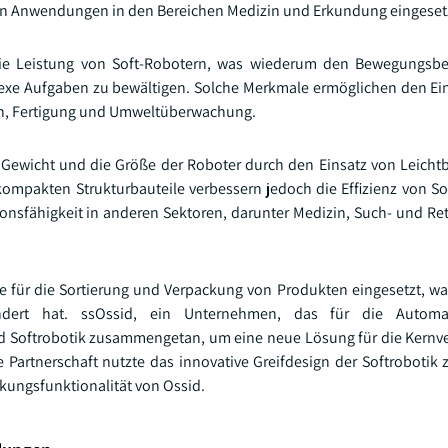
eren Anwendungen in den Bereichen Medizin und Erkundung eingeset
die Leistung von Soft-Robotern, was wiederum den Bewegungsbe
lexe Aufgaben zu bewältigen. Solche Merkmale ermöglichen den Ein
n, Fertigung und Umweltüberwachung.
s Gewicht und die Größe der Roboter durch den Einsatz von Leicht
ompakten Strukturbauteile verbessern jedoch die Effizienz von So
nsfähigkeit in anderen Sektoren, darunter Medizin, Such- und Re
ie für die Sortierung und Verpackung von Produkten eingesetzt, w
ndert hat. ssOssid, ein Unternehmen, das für die Automat
und Softrobotik zusammengetan, um eine neue Lösung für die Kern
e Partnerschaft nutzte das innovative Greifdesign der Softroboti
ungsfunktionalität von Ossid.