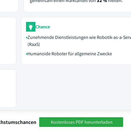
gemeinsam einen Marktanteil von
32 %
hielten.
Chance
Zunehmende Dienstleistungen wie Robotik-as-a-Serv
(RaaS)
Humanoide Roboter für allgemeine Zwecke
achstumschancen
Kostenloses PDF herunterladen