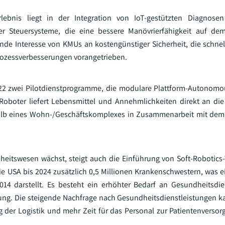
lebnis liegt in der Integration von IoT-gestützten Diagnosen 
er Steuersysteme, die eine bessere Manövrierfähigkeit auf de
nde Interesse von KMUs an kostengünstiger Sicherheit, die schnel
rozessverbesserungen vorangetrieben.
22 zwei Pilotdienstprogramme, die modulare Plattform-Autonomo
e Roboter liefert Lebensmittel und Annehmlichkeiten direkt an di
rhalb eines Wohn-/Geschäftskomplexes in Zusammenarbeit mit dem
eitswesen wächst, steigt auch die Einführung von Soft-Robotics
die USA bis 2024 zusätzlich 0,5 Millionen Krankenschwestern, was e
4 darstellt. Es besteht ein erhöhter Bedarf an Gesundheitsdie
rung. Die steigende Nachfrage nach Gesundheitsdienstleistungen k
 der Logistik und mehr Zeit für das Personal zur Patientenversor