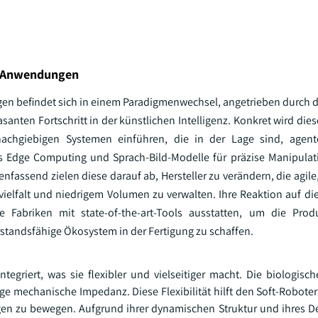
en Anwendungen
ngen befindet sich in einem Paradigmenwechsel, angetrieben durch 
santen Fortschritt in der künstlichen Intelligenz. Konkret wird die
achgiebigen Systemen einführen, die in der Lage sind, agente
tes Edge Computing und Sprach-Bild-Modelle für präzise Manipulati
ssend zielen diese darauf ab, Hersteller zu verändern, die agile
elfalt und niedrigem Volumen zu verwalten. Ihre Reaktion auf die
 Fabriken mit state-of-the-art-Tools ausstatten, um die Produ
erstandsfähige Ökosystem in der Fertigung zu schaffen.
egriert, was sie flexibler und vielseitiger macht. Die biologisch
ge mechanische Impedanz. Diese Flexibilität hilft den Soft-Robote
n zu bewegen. Aufgrund ihrer dynamischen Struktur und ihres D