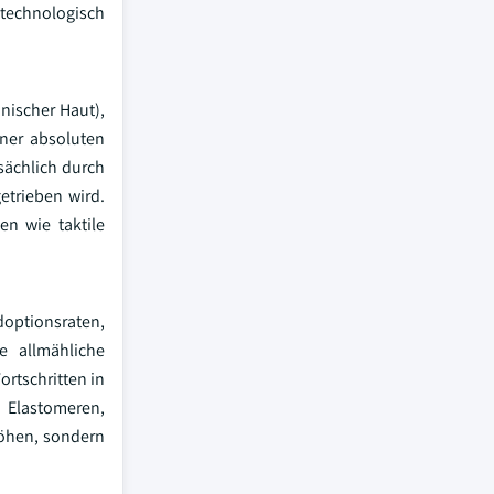
technologisch
nischer Haut),
ner absoluten
sächlich durch
etrieben wird.
en wie taktile
doptionsraten,
e allmähliche
rtschritten in
 Elastomeren,
höhen, sondern