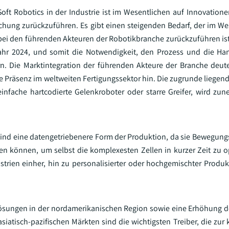
ft Robotics in der Industrie ist im Wesentlichen auf Innovationen
schung zurückzuführen. Es gibt einen steigenden Bedarf, der im We
i den führenden Akteuren der Robotikbranche zurückzuführen ist
ahr 2024, und somit die Notwendigkeit, den Prozess und die H
. Die Marktintegration der führenden Akteure der Branche deut
e Präsenz im weltweiten Fertigungssektor hin. Die zugrunde liegend
 einfache hartcodierte Gelenkroboter oder starre Greifer, wird z
 sind eine datengetriebenere Form der Produktion, da sie Bewegun
n können, um selbst die komplexesten Zellen in kurzer Zeit zu o
trien einher, hin zu personalisierter oder hochgemischter Produkt
ösungen in der nordamerikanischen Region sowie eine Erhöhung d
iatisch-pazifischen Märkten sind die wichtigsten Treiber, die zur