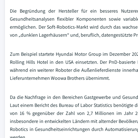
Die Begründung der Hersteller für ein besseres Nutzerer
Gesundheitsanalysen flexibler Komponenten sowie variabl
ermöglichen. Der Soft-Robotics-Markt wird durch das wachse
von „dunklen Lagerhäusern“ und, beruflich, datengestützte P
Zum Beispiel startete Hyundai Motor Group im Dezember 20
Rolling Hills Hotel in den USA einsetzten. Der PnD-basiert
während ein weiterer Roboter die Außenlieferdienste inne
Lieferunternehmen Woowa Brothers übernimmt.
Da die Nachfrage in den Bereichen Gastgewerbe und Gesundh
Laut einem Bericht des Bureau of Labor Statistics benötigte 
von 16 % gegenüber der Zahl von 2,7 Millionen im Jahr 201
insbesondere in entwickelten Ländern mit alternder Bevölke
Robotics in Gesundheitseinrichtungen durch Automatisierung
werden.