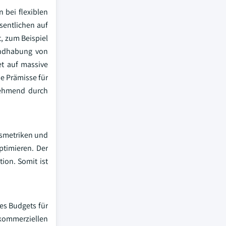
 bei flexiblen
sentlichen auf
, zum Beispiel
andhabung von
et auf massive
e Prämisse für
unehmend durch
gsmetriken und
ptimieren. Der
ion. Somit ist
es Budgets für
 kommerziellen