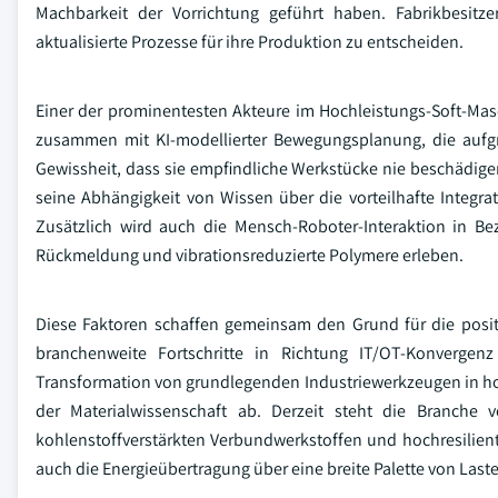
Machbarkeit der Vorrichtung geführt haben. Fabrikbesitze
aktualisierte Prozesse für ihre Produktion zu entscheiden.
Einer der prominentesten Akteure im Hochleistungs-Soft-Masc
zusammen mit KI-modellierter Bewegungsplanung, die aufgr
Gewissheit, dass sie empfindliche Werkstücke nie beschädigen
seine Abhängigkeit von Wissen über die vorteilhafte Integrat
Zusätzlich wird auch die Mensch-Roboter-Interaktion in Bez
Rückmeldung und vibrationsreduzierte Polymere erleben.
Diese Faktoren schaffen gemeinsam den Grund für die posit
branchenweite Fortschritte in Richtung IT/OT-Konvergen
Transformation von grundlegenden Industriewerkzeugen in ho
der Materialwissenschaft ab. Derzeit steht die Branche
kohlenstoffverstärkten Verbundwerkstoffen und hochresilien
auch die Energieübertragung über eine breite Palette von L