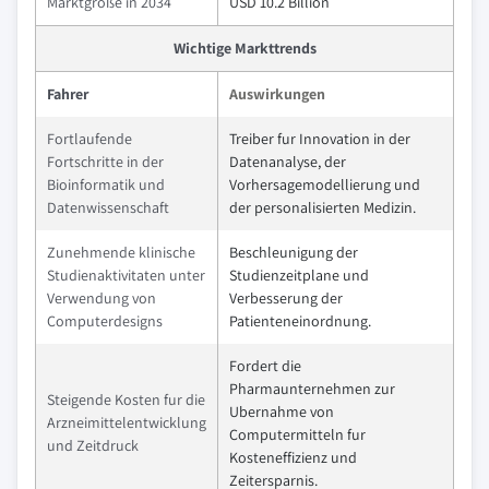
Marktgröße in 2034
USD 10.2 Billion
Wichtige Markttrends
Fahrer
Auswirkungen
Fortlaufende
Treiber fur Innovation in der
Fortschritte in der
Datenanalyse, der
Bioinformatik und
Vorhersagemodellierung und
Datenwissenschaft
der personalisierten Medizin.
Zunehmende klinische
Beschleunigung der
Studienaktivitaten unter
Studienzeitplane und
Verwendung von
Verbesserung der
Computerdesigns
Patienteneinordnung.
Fordert die
Pharmaunternehmen zur
Steigende Kosten fur die
Ubernahme von
Arzneimittelentwicklung
Computermitteln fur
und Zeitdruck
Kosteneffizienz und
Zeitersparnis.