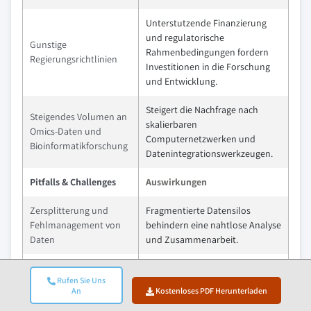
Unterstutzende Finanzierung
und regulatorische
Gunstige
Rahmenbedingungen fordern
Regierungsrichtlinien
Investitionen in die Forschung
und Entwicklung.
Steigert die Nachfrage nach
Steigendes Volumen an
skalierbaren
Omics-Daten und
Computernetzwerken und
Bioinformatikforschung
Datenintegrationswerkzeugen.
Pitfalls & Challenges
Auswirkungen
Zersplitterung und
Fragmentierte Datensilos
Fehlmanagement von
behindern eine nahtlose Analyse
Daten
und Zusammenarbeit.
Regulatorische Komplexitaten
Rufen Sie Uns
verlangsamen den
Datenschutz &
An
Kostenloses PDF Herunterladen
Datenaustausch und die
Sicherheitskonformitat