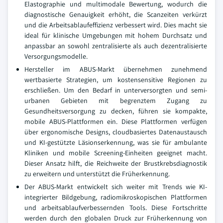
Elastographie und multimodale Bewertung, wodurch die
diagnostische Genauigkeit erhöht, die Scanzeiten verkürzt
und die Arbeitsablaufeffizienz verbessert wird. Dies macht sie
ideal für klinische Umgebungen mit hohem Durchsatz und
anpassbar an sowohl zentralisierte als auch dezentralisierte
Versorgungsmodelle.
Hersteller im ABUS-Markt übernehmen zunehmend
wertbasierte Strategien, um kostensensitive Regionen zu
erschließen. Um den Bedarf in unterversorgten und semi-
urbanen Gebieten mit begrenztem Zugang zu
Gesundheitsversorgung zu decken, führen sie kompakte,
mobile ABUS-Plattformen ein. Diese Plattformen verfügen
über ergonomische Designs, cloudbasiertes Datenaustausch
und KI-gestützte Läsionserkennung, was sie für ambulante
Kliniken und mobile Screening-Einheiten geeignet macht.
Dieser Ansatz hilft, die Reichweite der Brustkrebsdiagnostik
zu erweitern und unterstützt die Früherkennung.
Der ABUS-Markt entwickelt sich weiter mit Trends wie KI-
integrierter Bildgebung, radiomikroskopischen Plattformen
und arbeitsablaufverbessernden Tools. Diese Fortschritte
werden durch den globalen Druck zur Früherkennung von