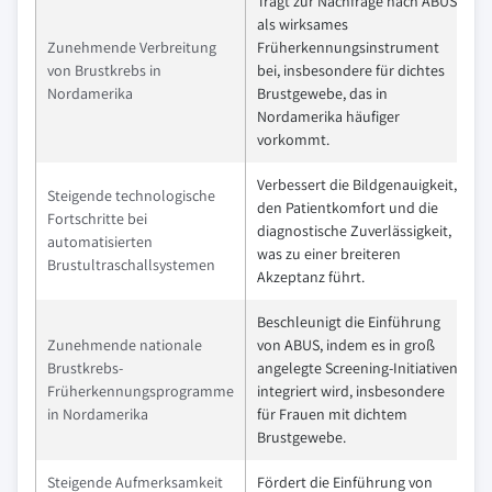
Trägt zur Nachfrage nach ABUS
als wirksames
Zunehmende Verbreitung
Früherkennungsinstrument
von Brustkrebs in
bei, insbesondere für dichtes
Nordamerika
Brustgewebe, das in
Nordamerika häufiger
vorkommt.
Verbessert die Bildgenauigkeit,
Steigende technologische
den Patientkomfort und die
Fortschritte bei
diagnostische Zuverlässigkeit,
automatisierten
was zu einer breiteren
Brustultraschallsystemen
Akzeptanz führt.
Beschleunigt die Einführung
Zunehmende nationale
von ABUS, indem es in groß
Brustkrebs-
angelegte Screening-Initiativen
Früherkennungsprogramme
integriert wird, insbesondere
in Nordamerika
für Frauen mit dichtem
Brustgewebe.
Steigende Aufmerksamkeit
Fördert die Einführung von