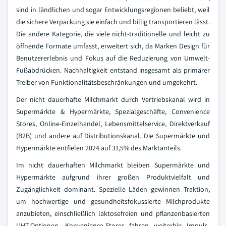
sind in ländlichen und sogar Entwicklungsregionen beliebt, weil
die sichere Verpackung sie einfach und billig transportieren lässt.
Die andere Kategorie, die viele nicht-traditionelle und leicht zu
öffnende Formate umfasst, erweitert sich, da Marken Design für
Benutzererlebnis und Fokus auf die Reduzierung von Umwelt-
Fußabdrücken. Nachhaltigkeit entstand insgesamt als primärer
Treiber von Funktionalitätsbeschränkungen und umgekehrt.
Der nicht dauerhafte Milchmarkt durch Vertriebskanal wird in
Supermärkte & Hypermärkte, Spezialgeschäfte, Convenience
Stores, Online-Einzelhandel, Lebensmittelservice, Direktverkauf
(B2B) und andere auf Distributionskanal. Die Supermärkte und
Hypermärkte entfielen 2024 auf 31,5% des Marktanteils.
Im nicht dauerhaften Milchmarkt bleiben Supermärkte und
Hypermärkte aufgrund ihrer großen Produktvielfalt und
Zugänglichkeit dominant. Spezielle Läden gewinnen Traktion,
um hochwertige und gesundheitsfokussierte Milchprodukte
anzubieten, einschließlich laktosefreien und pflanzenbasierten
UHT-Optionen. Konvenience-Stores fahren weiterhin Impuls-