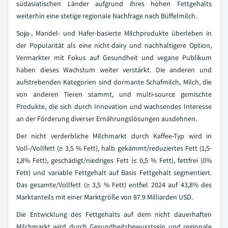
südasiatischen Länder aufgrund ihres hohen Fettgehalts
weiterhin eine stetige regionale Nachfrage nach Büffelmilch.
Soja-, Mandel- und Hafer-basierte Milchprodukte überleben in
der Popularität als eine nicht-dairy und nachhaltigere Option,
Vermarkter mit Fokus auf Gesundheit und vegane Publikum
haben dieses Wachstum weiter verstärkt. Die anderen und
aufstrebenden Kategorien sind dormante Schafmilch, Milch, die
von anderen Tieren stammt, und multi-source gemischte
Produkte, die sich durch Innovation und wachsendes Interesse
an der Förderung diverser Ernährungslösungen ausdehnen.
Der nicht verderbliche Milchmarkt durch Kaffee-Typ wird in
Voll-/Vollfett (≥ 3,5 % Fett), halb gekämmt/reduziertes Fett (1,5-
1,8% Fett), geschädigt/niedriges Fett (≤ 0,5 % Fett), fettfrei (0%
Fett) und variable Fettgehalt auf Basis Fettgehalt segmentiert.
Das gesamte/Vollfett (≥ 3,5 % Fett) entfiel 2024 auf 43,8% des
Marktanteils mit einer Marktgröße von 87.9 Milliarden USD.
Die Entwicklung des Fettgehalts auf dem nicht dauerhaften
Milchmarkt wird durch Gesundheitsbewusstsein und regionale