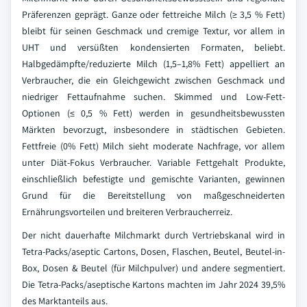
Präferenzen geprägt. Ganze oder fettreiche Milch (≥ 3,5 % Fett)
bleibt für seinen Geschmack und cremige Textur, vor allem in
UHT und versüßten kondensierten Formaten, beliebt.
Halbgedämpfte/reduzierte Milch (1,5–1,8% Fett) appelliert an
Verbraucher, die ein Gleichgewicht zwischen Geschmack und
niedriger Fettaufnahme suchen. Skimmed und Low-Fett-
Optionen (≤ 0,5 % Fett) werden in gesundheitsbewussten
Märkten bevorzugt, insbesondere in städtischen Gebieten.
Fettfreie (0% Fett) Milch sieht moderate Nachfrage, vor allem
unter Diät-Fokus Verbraucher. Variable Fettgehalt Produkte,
einschließlich befestigte und gemischte Varianten, gewinnen
Grund für die Bereitstellung von maßgeschneiderten
Ernährungsvorteilen und breiteren Verbraucherreiz.
Der nicht dauerhafte Milchmarkt durch Vertriebskanal wird in
Tetra-Packs/aseptic Cartons, Dosen, Flaschen, Beutel, Beutel-in-
Box, Dosen & Beutel (für Milchpulver) und andere segmentiert.
Die Tetra-Packs/aseptische Kartons machten im Jahr 2024 39,5%
des Marktanteils aus.