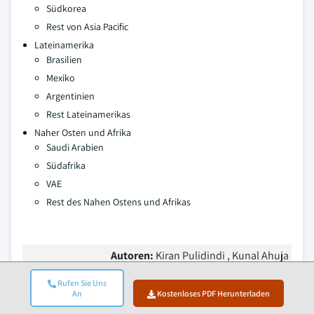
Südkorea
Rest von Asia Pacific
Lateinamerika
Brasilien
Mexiko
Argentinien
Rest Lateinamerikas
Naher Osten und Afrika
Saudi Arabien
Südafrika
VAE
Rest des Nahen Ostens und Afrikas
Autoren:
Kiran Pulidindi , Kunal Ahuja
Rufen Sie Uns
An
Kostenloses PDF Herunterladen
Häufig gestellte Fragen(FAQ):