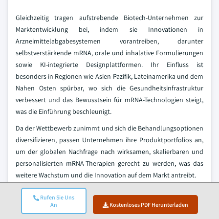
Gleichzeitig tragen aufstrebende Biotech-Unternehmen zur
Marktentwicklung bei, indem sie Innovationen in
Arzneimittelabgabesystemen vorantreiben, darunter
selbstverstärkende mRNA, orale und inhalative Formulierungen
sowie KI-integrierte Designplattformen. Ihr Einfluss ist
besonders in Regionen wie Asien-Pazifik, Lateinamerika und dem
Nahen Osten spürbar, wo sich die Gesundheitsinfrastruktur
verbessert und das Bewusstsein für mRNA-Technologien steigt,
was die Einführung beschleunigt.
Da der Wettbewerb zunimmt und sich die Behandlungsoptionen
diversifizieren, passen Unternehmen ihre Produktportfolios an,
um der globalen Nachfrage nach wirksamen, skalierbaren und
personalisierten mRNA-Therapien gerecht zu werden, was das
weitere Wachstum und die Innovation auf dem Markt antreibt.
mRNA-Therapeutika-Marktunternehmen
Rufen Sie Uns
An
Kostenloses PDF Herunterladen
Wichtige Akteure in der mRNA-Therapeutika-Branche sind wie