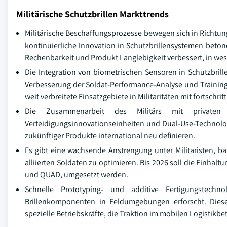
Militärische Schutzbrillen Markttrends
Militärische Beschaffungsprozesse bewegen sich in Richtung
kontinuierliche Innovation in Schutzbrillensystemen betone
Rechenbarkeit und Produkt Langlebigkeit verbessert, in west
Die Integration von biometrischen Sensoren in Schutzbrill
Verbesserung der Soldat-Performance-Analyse und Training
weit verbreitete Einsatzgebiete in Militaritäten mit fortschri
Die Zusammenarbeit des Militärs mit privaten T
Verteidigungsinnovationseinheiten und Dual-Use-Technolo
zukünftiger Produkte international neu definieren.
Es gibt eine wachsende Anstrengung unter Militaristen, bal
alliierten Soldaten zu optimieren. Bis 2026 soll die Einhalt
und QUAD, umgesetzt werden.
Schnelle Prototyping- und additive Fertigungstech
Brillenkomponenten in Feldumgebungen erforscht. Dieser
spezielle Betriebskräfte, die Traktion im mobilen Logistikb