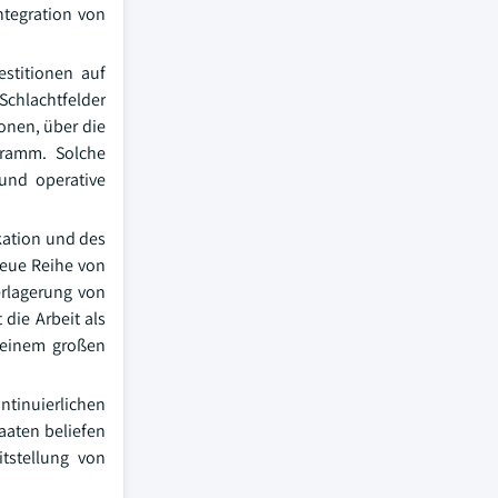
ntegration von
estitionen auf
chlachtfelder
ionen, über die
ogramm. Solche
 und operative
kation und des
neue Reihe von
erlagerung von
die Arbeit als
u einem großen
tinuierlichen
aaten beliefen
itstellung von