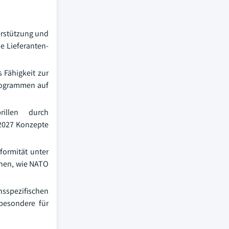
terstützung und
e Lieferanten-
 Fähigkeit zur
programmen auf
illen durch
 2027 Konzepte
iformität unter
ionen, wie NATO
spezifischen
sbesondere für