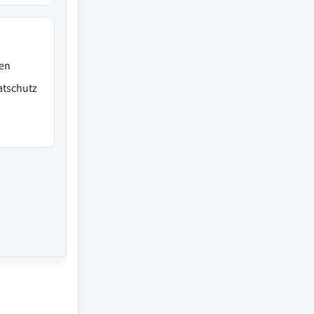
ten
atschutz