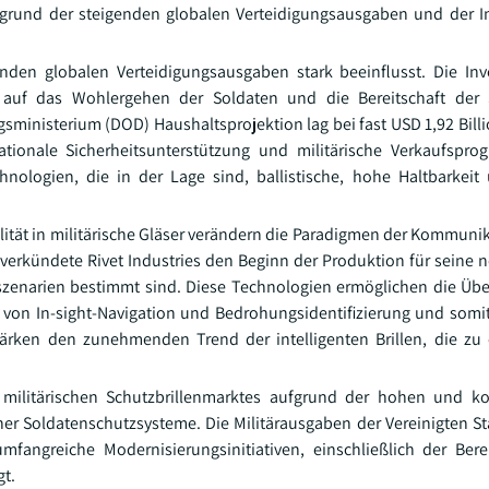
ufgrund der steigenden globalen Verteidigungsausgaben und der I
enden globalen Verteidigungsausgaben stark beeinflusst. Die Inv
 auf das Wohlergehen der Soldaten und die Bereitschaft der S
gsministerium (DOD) Haushaltsprojektion lag bei fast USD 1,92 Bill
nationale Sicherheitsunterstützung und militärische Verkaufspr
nologien, die in der Lage sind, ballistische, hohe Haltbarkeit
alität in militärische Gläser verändern die Paradigmen der Kommuni
verkündete Rivet Industries den Beginn der Produktion für seine 
pfszenarien bestimmt sind. Diese Technologien ermöglichen die Üb
g von In-sight-Navigation und Bedrohungsidentifizierung und somit 
tärken den zunehmenden Trend der intelligenten Brillen, die z
militärischen Schutzbrillenmarktes aufgrund der hohen und kon
 Soldatenschutzsysteme. Die Militärausgaben der Vereinigten St
angreiche Modernisierungsinitiativen, einschließlich der Bere
gt.