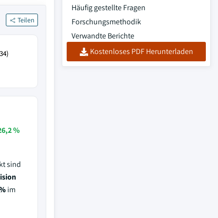
Häufig gestellte Fragen
Teilen
Forschungsmethodik
Verwandte Berichte
Kostenloses PDF Herunterladen
34)
26,2 %
kt sind
ision
 %
im