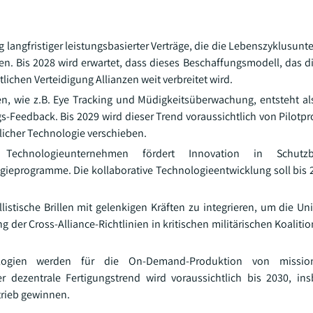
 langfristiger leistungsbasierter Verträge, die die Lebenszyklusun
n. Bis 2028 wird erwartet, dass dieses Beschaffungsmodell, das di
lichen Verteidigung Allianzen weit verbreitet wird.
en, wie z.B. Eye Tracking und Müdigkeitsüberwachung, entsteht als
s-Feedback. Bis 2029 wird dieser Trend voraussichtlich von Pilot
ttlicher Technologie verschieben.
echnologieunternehmen fördert Innovation in Schutzbr
gieprogramme. Die kollaborative Technologieentwicklung soll bis
listische Brillen mit gelenkigen Kräften zu integrieren, um die Un
ung der Cross-Alliance-Richtlinien in kritischen militärischen Koalit
nologien werden für die On-Demand-Produktion von missions
 dezentrale Fertigungstrend wird voraussichtlich bis 2030, in
etrieb gewinnen.