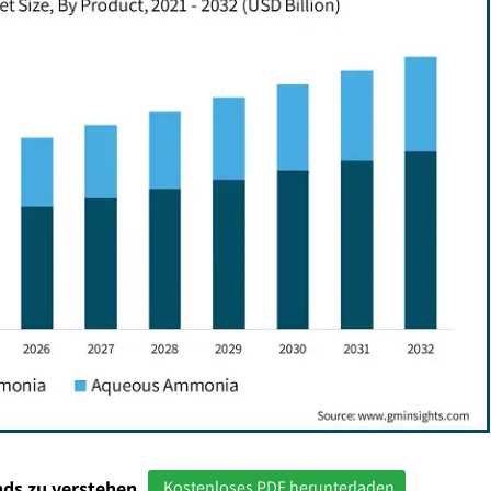
ds zu verstehen
Kostenloses PDF herunterladen