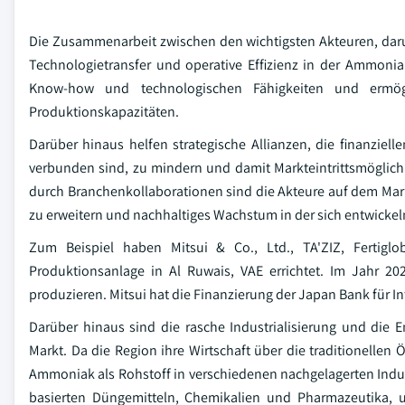
Die Zusammenarbeit zwischen den wichtigsten Akteuren, daru
Technologietransfer und operative Effizienz in der Ammonia
Know-how und technologischen Fähigkeiten und ermögl
Produktionskapazitäten.
Darüber hinaus helfen strategische Allianzen, die finanziel
verbunden sind, zu mindern und damit Markteintrittsmöglich
durch Branchenkollaborationen sind die Akteure auf dem Mark
zu erweitern und nachhaltiges Wachstum in der sich entwickel
Zum Beispiel haben Mitsui & Co., Ltd., TA'ZIZ, Ferti
Produktionsanlage in Al Ruwais, VAE errichtet. Im Jahr 20
produzieren. Mitsui hat die Finanzierung der Japan Bank für I
Darüber hinaus sind die rasche Industrialisierung und die
Markt. Da die Region ihre Wirtschaft über die traditionellen 
Ammoniak als Rohstoff in verschiedenen nachgelagerten Indust
basierten Düngemitteln, Chemikalien und Pharmazeutika, u