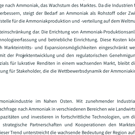
ge nach Ammoniak, das Wachstum des Marktes. Da die Industrien fo
erbessern, steigt der Bedarf an Ammoniak als Rohstoff oder Zw
ufstelle für die Ammoniakproduktion und -verteilung auf dem Weltma
kteinschränkung dar. Die Errichtung von Ammoniak-Produktionsanl
echnologieerfassung und betriebliche Einrichtung. Diese Kosten k
h Markteintritts- und Expansionsmöglichkeiten eingeschränkt we
mit der Projektentwicklung und den regulatorischen Genehmigun
zials für lukrative Renditen in einem wachsenden Markt, bleibt di
htung für Stakeholder, die die Wettbewerbsdynamik der Ammoniakin
moniakindustrie im Nahen Osten. Mit zunehmender Industria
 Nachfrage nach Ammoniak in verschiedenen Bereichen wie Landwirt
zitäten und investieren in fortschrittliche Technologien, um d
rn strategische Partnerschaften und Kooperationen den Marktein
Dieser Trend unterstreicht die wachsende Bedeutung der Region au