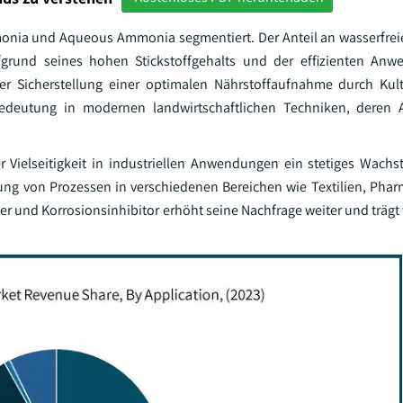
monia und Aqueous Ammonia segmentiert. Der Anteil an wasserfr
fgrund seines hohen Stickstoffgehalts und der effizienten Anw
 Sicherstellung einer optimalen Nährstoffaufnahme durch Kul
 Bedeutung in modernen landwirtschaftlichen Techniken, dere
Vielseitigkeit in industriellen Anwendungen ein stetiges Wach
lung von Prozessen in verschiedenen Bereichen wie Textilien, Pha
r und Korrosionsinhibitor erhöht seine Nachfrage weiter und trägt 