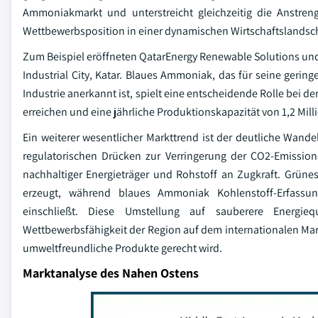
Ammoniakmarkt und unterstreicht gleichzeitig die Anstre
Wettbewerbsposition in einer dynamischen Wirtschaftslandsch
Zum Beispiel eröffneten QatarEnergy Renewable Solutions un
Industrial City, Katar. Blaues Ammoniak, das für seine geri
Industrie anerkannt ist, spielt eine entscheidende Rolle bei d
erreichen und eine jährliche Produktionskapazität von 1,2 Mil
Ein weiterer wesentlicher Markttrend ist der deutliche Wan
regulatorischen Drücken zur Verringerung der CO2-Emissio
nachhaltiger Energieträger und Rohstoff an Zugkraft. Grün
erzeugt, während blaues Ammoniak Kohlenstoff-Erfassu
einschließt. Diese Umstellung auf sauberere Energieq
Wettbewerbsfähigkeit der Region auf dem internationalen Ma
umweltfreundliche Produkte gerecht wird.
Marktanalyse des Nahen Ostens