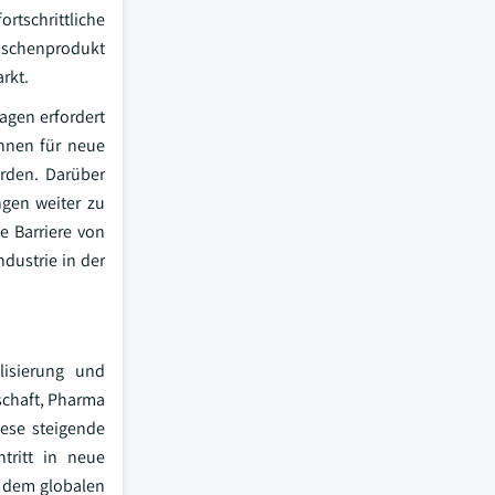
rtschrittliche
ischenprodukt
rkt.
agen erfordert
önnen für neue
rden. Darüber
gen weiter zu
e Barriere von
dustrie in der
lisierung und
schaft, Pharma
iese steigende
tritt in neue
f dem globalen