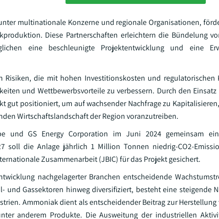
nter multinationale Konzerne und regionale Organisationen, förde
kproduktion. Diese Partnerschaften erleichtern die Bündelung v
ichen eine beschleunigte Projektentwicklung und eine Erw
len Risiken, die mit hohen Investitionskosten und regulatorischen
keiten und Wettbewerbsvorteile zu verbessern. Durch den Einsatz
t gut positioniert, um auf wachsender Nachfrage zu Kapitalisieren
nden Wirtschaftslandschaft der Region voranzutreiben.
globe und GS Energy Corporation im Juni 2024 gemeinsam ei
27 soll die Anlage jährlich 1 Million Tonnen niedrig-CO2-Emis
nternationale Zusammenarbeit (JBIC) für das Projekt gesichert.
 Entwicklung nachgelagerter Branchen entscheidende Wachstumst
Öl- und Gassektoren hinweg diversifiziert, besteht eine steigende 
rien. Ammoniak dient als entscheidender Beitrag zur Herstellung v
nter anderem Produkte. Die Ausweitung der industriellen Aktivi