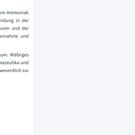
eiem Ammoniak
endung in der
turen und der
n Annahme und
stum. Wäßriges
rmazeutika und
wesentlich zur