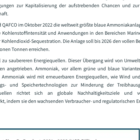
ngungen zur Kapitalisierung der aufstrebenden Chancen und zur
aft.
d QAFCO im Oktober 2022 die weltweit größte blaue Ammoniakanla
nge Kohlenstoffintensität und Anwendungen in den Bereichen Marin
er Kohlendioxid-Sequestration. Die Anlage soll bis 2026 den vollen 
lionen Tonnen erreichen.
del zu saubereren Energiequellen. Dieser Übergang wird von Umwe
nen angetrieben. Ammoniak, vor allem grüne und blaue Varianten
es Ammoniak wird mit erneuerbaren Energiequellen, wie Wind und
ngs- und Speichertechnologien zur Minderung der Treibhaus
uellen richtet sich an globale Nachhaltigkeitsziele und v
rkt, indem sie den wachsenden Verbraucher- und regulatorischen E