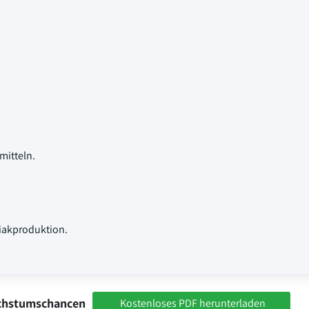
itteln.
akproduktion.
achstumschancen
Kostenloses PDF herunterladen