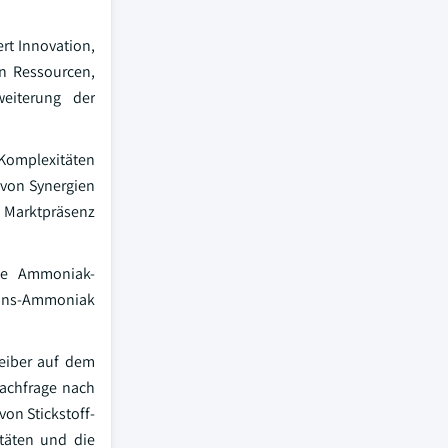
rt Innovation,
on Ressourcen,
eiterung der
 Komplexitäten
 von Synergien
, Marktpräsenz
ne Ammoniak-
sions-Ammoniak
reiber auf dem
Nachfrage nach
on Stickstoff-
täten und die