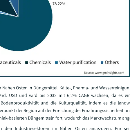
 Nahen Osten in Düngemittel, Kälte-, Pharma- und Wasserreinigu
7 Mrd. USD und wird bis 2032 mit 6,2% CAGR wachsen, da es ein
Bodenproduktivität und die Kulturqualität, indem es die landwi
erpunkt der Region auf der Erreichung der Ernährungssicherheit un
oniak-basierten Düngemitteln fort, wodurch das Marktwachstum ange
 den Industriesektoren im Nahen Osten angezogen. Für sein