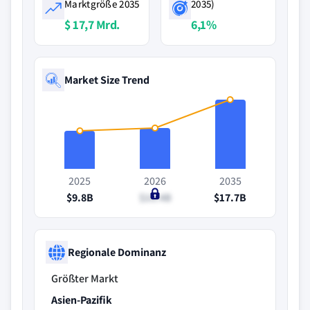
Marktgröße 2035
2035)
$ 17,7 Mrd.
6,1%
Market Size Trend
2025
2026
2035
$9.8B
$10.4B
$17.7B
Regionale Dominanz
Größter Markt
Asien-Pazifik