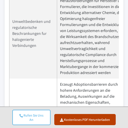
Herausforderungen fur Hersteller und
Formulierer, die Investitionen in die
Entwicklung alternativer Chemie, die
Optimierung halogenfreier
Umweltbedenken und
Formulierungen und die Entwicklung
regulatorische
von Leistungssystemen erfordern, um
Beschrankungen fur
die Wirksamkeit des Brandschutzes
halogenierte
aufrechtzuerhalten, wahrend
Verbindungen
Umweltvertraglichkeit und
regulatorische Compliance durch
Herstellungsprozesse und
Marktubergange in der kommerziellen
Produktion adressiert werden
Erzeugt Adoptionsbarrieren durch
hohere Anforderungen an die
Beladung, Auswirkungen auf die
mechanischen Eigenschaften,
Technische Komplexitat
Verarbeitungsvertraglichkeitsprobleme
und
und Kostennachteile, die
Rufen Sie Uns
An
Kostenloses PDF Herunterladen
Leistungsabwagungen
moglicherweise die Ubernahme durch
in halogenfreien
Hersteller beeinflussen und