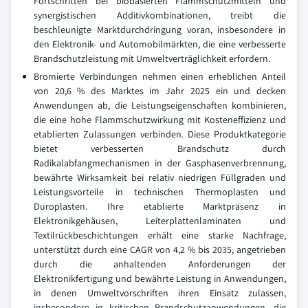
Fortschritten bei biobasierten Flammschutzmitteln und
synergistischen Additivkombinationen, treibt die
beschleunigte Marktdurchdringung voran, insbesondere in
den Elektronik- und Automobilmärkten, die eine verbesserte
Brandschutzleistung mit Umweltverträglichkeit erfordern.
Bromierte Verbindungen nehmen einen erheblichen Anteil
von 20,6 % des Marktes im Jahr 2025 ein und decken
Anwendungen ab, die Leistungseigenschaften kombinieren,
die eine hohe Flammschutzwirkung mit Kosteneffizienz und
etablierten Zulassungen verbinden. Diese Produktkategorie
bietet verbesserten Brandschutz durch
Radikalabfangmechanismen in der Gasphasenverbrennung,
bewährte Wirksamkeit bei relativ niedrigen Füllgraden und
Leistungsvorteile in technischen Thermoplasten und
Duroplasten. Ihre etablierte Marktpräsenz in
Elektronikgehäusen, Leiterplattenlaminaten und
Textilrückbeschichtungen erhält eine starke Nachfrage,
unterstützt durch eine CAGR von 4,2 % bis 2035, angetrieben
durch die anhaltenden Anforderungen der
Elektronikfertigung und bewährte Leistung in Anwendungen,
in denen Umweltvorschriften ihren Einsatz zulassen,
insbesondere in kritischen Brandschutzanwendungen, die