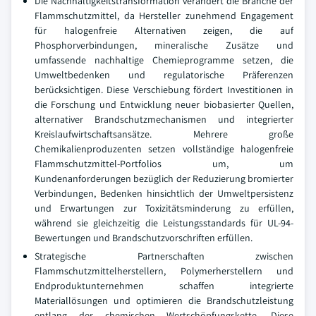
Die Nachhaltigkeitstransformation verändert die Branche der
Flammschutzmittel, da Hersteller zunehmend Engagement
für halogenfreie Alternativen zeigen, die auf
Phosphorverbindungen, mineralische Zusätze und
umfassende nachhaltige Chemieprogramme setzen, die
Umweltbedenken und regulatorische Präferenzen
berücksichtigen. Diese Verschiebung fördert Investitionen in
die Forschung und Entwicklung neuer biobasierter Quellen,
alternativer Brandschutzmechanismen und integrierter
Kreislaufwirtschaftsansätze. Mehrere große
Chemikalienproduzenten setzen vollständige halogenfreie
Flammschutzmittel-Portfolios um, um
Kundenanforderungen bezüglich der Reduzierung bromierter
Verbindungen, Bedenken hinsichtlich der Umweltpersistenz
und Erwartungen zur Toxizitätsminderung zu erfüllen,
während sie gleichzeitig die Leistungsstandards für UL-94-
Bewertungen und Brandschutzvorschriften erfüllen.
Strategische Partnerschaften zwischen
Flammschutzmittelherstellern, Polymerherstellern und
Endproduktunternehmen schaffen integrierte
Materiallösungen und optimieren die Brandschutzleistung
entlang der chemischen Wertschöpfungskette. Diese