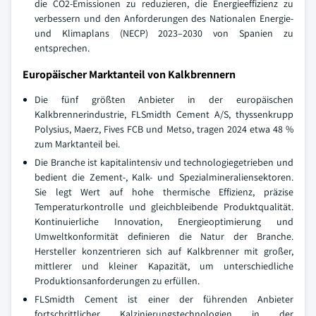
die CO2-Emissionen zu reduzieren, die Energieeffizienz zu
verbessern und den Anforderungen des Nationalen Energie-
und Klimaplans (NECP) 2023–2030 von Spanien zu
entsprechen.
Europäischer Marktanteil von Kalkbrennern
Die fünf größten Anbieter in der europäischen
Kalkbrennerindustrie, FLSmidth Cement A/S, thyssenkrupp
Polysius, Maerz, Fives FCB und Metso, tragen 2024 etwa 48 %
zum Marktanteil bei.
Die Branche ist kapitalintensiv und technologiegetrieben und
bedient die Zement-, Kalk- und Spezialmineraliensektoren.
Sie legt Wert auf hohe thermische Effizienz, präzise
Temperaturkontrolle und gleichbleibende Produktqualität.
Kontinuierliche Innovation, Energieoptimierung und
Umweltkonformität definieren die Natur der Branche.
Hersteller konzentrieren sich auf Kalkbrenner mit großer,
mittlerer und kleiner Kapazität, um unterschiedliche
Produktionsanforderungen zu erfüllen.
FLSmidth Cement ist einer der führenden Anbieter
fortschrittlicher Kalzinierungstechnologien in der