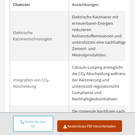
Chancen:
Auswirkungen
Elektrische Kalzinierer mit
erneuerbaren Energien
reduzieren
Elektrische
Kohlenstoffemissionen und
Kalziniertechnologien
unterstützen eine nachhaltige
Zement- und
Mineralproduktion.
Calcium-Looping ermöglicht
die CO₂-Abscheidung während
Integration von CO₂-
der Kalzinierung und
Abscheidung
unterstützt regulatorische
Compliance und
Nachhaltigkeitsinitiativen.
Die steigende Nachfrage nach
Elektrofahrzeugen treibt den
Rufen Sie Uns
Wachstum der Batterie- und
Bedarf an hochreinem
An
Kostenloses PDF Herunterladen
E-Auto-Industrie
Aluminiumoxid an, das mit