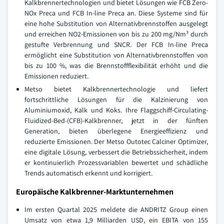
Kalkbrennertechnologien und bietet Lösungen wie FCB Zero-
NOx Preca und FCB In-line Preca an. Diese Systeme sind für
eine hohe Substitution von Alternativbrennstoffen ausgelegt
und erreichen NO2-Emissionen von bis zu 200 mg/Nm³ durch
gestufte Verbrennung und SNCR. Der FCB In-line Preca
ermöglicht eine Substitution von Alternativbrennstoffen von
bis zu 100 %, was die Brennstoffflexibilität erhöht und die
Emissionen reduziert.
Metso bietet Kalkbrennertechnologie und liefert
fortschrittliche Lösungen für die Kalzinierung von
Aluminiumoxid, Kalk und Koks. Ihre Flaggschiff-Circulating-
Fluidized-Bed-(CFB)-Kalkbrenner, jetzt in der fünften
Generation, bieten überlegene Energieeffizienz und
reduzierte Emissionen. Der Metso Outotec Calciner Optimizer,
eine digitale Lösung, verbessert die Betriebssicherheit, indem
er kontinuierlich Prozessvariablen bewertet und schädliche
Trends automatisch erkennt und korrigiert.
Europäische Kalkbrenner-Marktunternehmen
Im ersten Quartal 2025 meldete die ANDRITZ Group einen
Umsatz von etwa 1,9 Milliarden USD, ein EBITA von 155