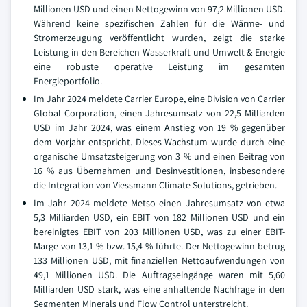
Millionen USD und einen Nettogewinn von 97,2 Millionen USD.
Während keine spezifischen Zahlen für die Wärme- und
Stromerzeugung veröffentlicht wurden, zeigt die starke
Leistung in den Bereichen Wasserkraft und Umwelt & Energie
eine robuste operative Leistung im gesamten
Energieportfolio.
Im Jahr 2024 meldete Carrier Europe, eine Division von Carrier
Global Corporation, einen Jahresumsatz von 22,5 Milliarden
USD im Jahr 2024, was einem Anstieg von 19 % gegenüber
dem Vorjahr entspricht. Dieses Wachstum wurde durch eine
organische Umsatzsteigerung von 3 % und einen Beitrag von
16 % aus Übernahmen und Desinvestitionen, insbesondere
die Integration von Viessmann Climate Solutions, getrieben.
Im Jahr 2024 meldete Metso einen Jahresumsatz von etwa
5,3 Milliarden USD, ein EBIT von 182 Millionen USD und ein
bereinigtes EBIT von 203 Millionen USD, was zu einer EBIT-
Marge von 13,1 % bzw. 15,4 % führte. Der Nettogewinn betrug
133 Millionen USD, mit finanziellen Nettoaufwendungen von
49,1 Millionen USD. Die Auftragseingänge waren mit 5,60
Milliarden USD stark, was eine anhaltende Nachfrage in den
Segmenten Minerals und Flow Control unterstreicht.