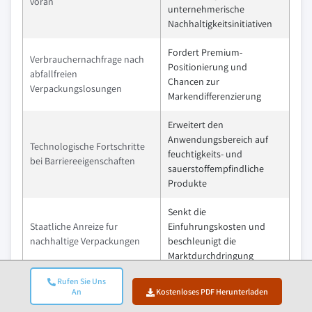
voran
unternehmerische
Nachhaltigkeitsinitiativen
Fordert Premium-
Verbrauchernachfrage nach
Positionierung und
abfallfreien
Chancen zur
Verpackungslosungen
Markendifferenzierung
Erweitert den
Anwendungsbereich auf
Technologische Fortschritte
feuchtigkeits- und
bei Barriereeigenschaften
sauerstoffempfindliche
Produkte
Senkt die
Staatliche Anreize fur
Einfuhrungskosten und
nachhaltige Verpackungen
beschleunigt die
Marktdurchdringung
Rufen Sie Uns
Pitfalls & Challenges
Auswirkungen
An
Kostenloses PDF Herunterladen