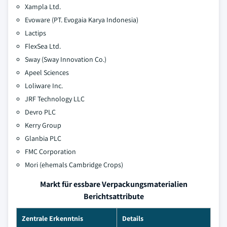
Xampla Ltd.
Evoware (PT. Evogaia Karya Indonesia)
Lactips
FlexSea Ltd.
Sway (Sway Innovation Co.)
Apeel Sciences
Loliware Inc.
JRF Technology LLC
Devro PLC
Kerry Group
Glanbia PLC
FMC Corporation
Mori (ehemals Cambridge Crops)
Markt für essbare Verpackungsmaterialien
Berichtsattribute
Zentrale Erkenntnis
Details