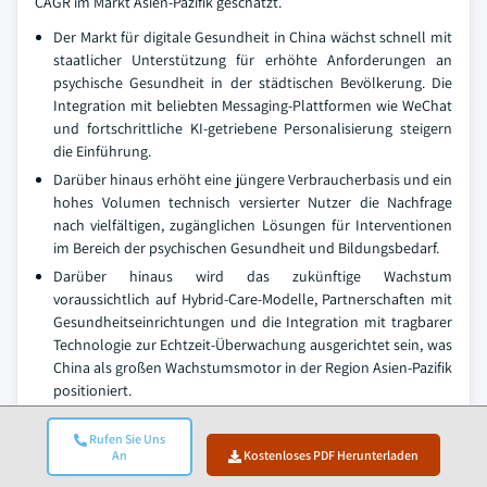
CAGR im Markt Asien-Pazifik geschätzt.
Der Markt für digitale Gesundheit in China wächst schnell mit
staatlicher Unterstützung für erhöhte Anforderungen an
psychische Gesundheit in der städtischen Bevölkerung. Die
Integration mit beliebten Messaging-Plattformen wie WeChat
und fortschrittliche KI-getriebene Personalisierung steigern
die Einführung.
Darüber hinaus erhöht eine jüngere Verbraucherbasis und ein
hohes Volumen technisch versierter Nutzer die Nachfrage
nach vielfältigen, zugänglichen Lösungen für Interventionen
im Bereich der psychischen Gesundheit und Bildungsbedarf.
Darüber hinaus wird das zukünftige Wachstum
voraussichtlich auf Hybrid-Care-Modelle, Partnerschaften mit
Gesundheitseinrichtungen und die Integration mit tragbarer
Technologie zur Echtzeit-Überwachung ausgerichtet sein, was
China als großen Wachstumsmotor in der Region Asien-Pazifik
positioniert.
Markt für Chatbot-basierte psychische Gesundheitsapps in
Rufen Sie Uns
An
Kostenloses PDF Herunterladen
Lateinamerika