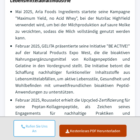
Lebensmittelabfallindustrie
Mai 2025, Arla Foods Ingredients startete seine Kampagne
"Maximum Yield, no Acid Whey", bei der Nutrilac HighYield
verwendet wird, um bei der Milchproduktion auf saure Molke
zu verzichten, sodass die Milch vollständig genutzt werden
kann.
Februar 2025, GELITA präsentierte seine Initiative "BE ACTIVE!"
auf der Natural Products Expo West, die die bioaktiven
Nahrungsergänzungsmittel von Kollagenpeptiden und
Gelatine in den Vordergrund stellt. Die Initiative betont die
Schaffung nachhaltiger funktioneller Inhaltsstoffe aus
Lebensmittelabfällen, um aktive Lebensstile, Gesundheit und
Wohlbefinden mit umweltfreundlichen bioaktiven Peptid-
Anwendungen zu unterstützen.
Februar 2025, Rousselot erhielt die Upcycled-Zertifizierung für
seine Peptan-Kollagenpeptide, als Zeichen seines
Engagements für nachhaltige Praktiken und
Abfallminimierung. Diese Zertifizierung betont die
Verwendung von Lebensmittel-Nebenprodukten aus der
Rufen Sie Uns
An
Kostenloses PDF Herunterladen
Lebensmittelindustrie, die in wertvolle bioaktive
Komponenten mit gesundheitlichen Vorteilen und