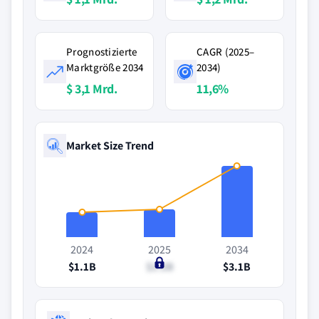
Prognostizierte
CAGR (2025–
Marktgröße 2034
2034)
$ 3,1 Mrd.
11,6%
Market Size Trend
2024
2025
2034
$1.1B
$1.2B
$3.1B