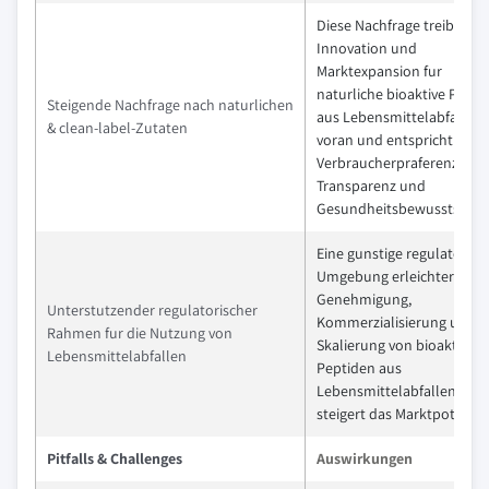
Diese Nachfrage treibt
Innovation und
Marktexpansion fur
naturliche bioaktive Pepti
Steigende Nachfrage nach naturlichen
aus Lebensmittelabfallen
& clean-label-Zutaten
voran und entspricht den
Verbraucherpraferenzen f
Transparenz und
Gesundheitsbewusstsein
Eine gunstige regulatorisc
Umgebung erleichtert die
Genehmigung,
Unterstutzender regulatorischer
Kommerzialisierung und
Rahmen fur die Nutzung von
Skalierung von bioaktiven
Lebensmittelabfallen
Peptiden aus
Lebensmittelabfallen und
steigert das Marktpotenzia
Pitfalls & Challenges
Auswirkungen