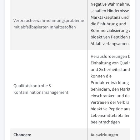
Negative Wahrnehmungen
schaffen Hindernisse fur d
Marktakzeptanz und konn
Verbraucherwahrnehmungsprobleme
die Einfuhrung und
mit abfallbasierten Inhaltsstoffen
Kommerzialisierung von
bioaktiven Peptiden aus
Abfall verlangsamen
Herausforderungen bei de
Einhaltung von Qualitats-
und Sicherheitsstandards
konnen die
Produktentwicklung
Qualitatskontrolle &
behindern, den Markteintri
Kontaminationsmanagement
einschranken und das
Vertrauen der Verbraucher
bioaktive Peptide aus
Lebensmittelabfallen
beeintrachtigen
Chancen:
Auswirkungen