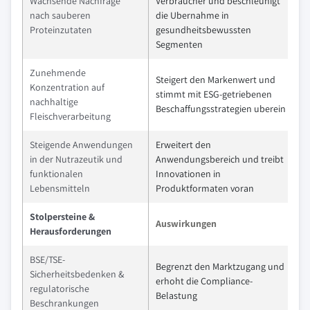
Wachsende Nachfrage
Verbraucher und beschleunigt
nach sauberen
die Ubernahme in
Proteinzutaten
gesundheitsbewussten
Segmenten
Zunehmende
Steigert den Markenwert und
Konzentration auf
stimmt mit ESG-getriebenen
nachhaltige
Beschaffungsstrategien uberein
Fleischverarbeitung
Steigende Anwendungen
Erweitert den
in der Nutrazeutik und
Anwendungsbereich und treibt
funktionalen
Innovationen in
Lebensmitteln
Produktformaten voran
Stolpersteine &
Auswirkungen
Herausforderungen
BSE/TSE-
Begrenzt den Marktzugang und
Sicherheitsbedenken &
erhoht die Compliance-
regulatorische
Belastung
Beschrankungen