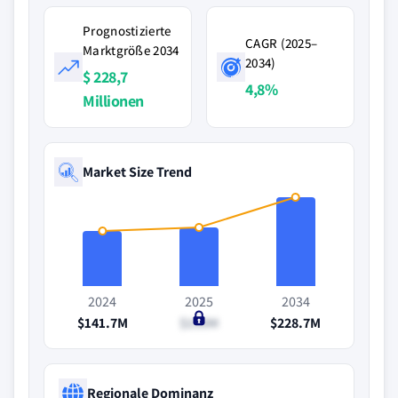
Prognostizierte
CAGR (2025–
Marktgröße 2034
2034)
$ 228,7
4,8%
Millionen
Market Size Trend
2024
2025
2034
$141.7M
$150M
$228.7M
Regionale Dominanz