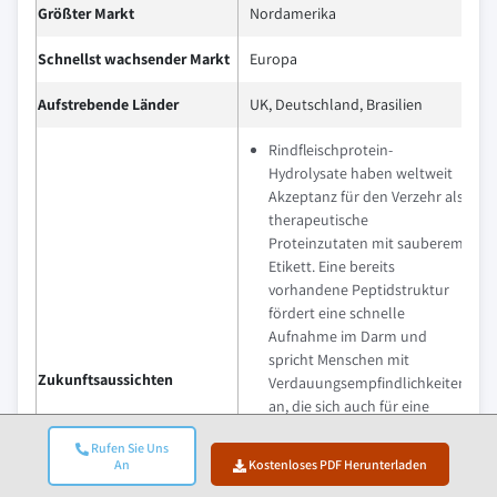
Größter Markt
Nordamerika
Schnellst wachsender Markt
Europa
Aufstrebende Länder
UK, Deutschland, Brasilien
Rindfleischprotein-
Hydrolysate haben weltweit
Akzeptanz für den Verzehr als
therapeutische
Proteinzutaten mit sauberem
Etikett. Eine bereits
vorhandene Peptidstruktur
fördert eine schnelle
Aufnahme im Darm und
spricht Menschen mit
Zukunftsaussichten
Verdauungsempfindlichkeiten
an, die sich auch für eine
paläo- oder milchfreie
Rufen Sie Uns
Ernährung entscheiden.
An
Kostenloses PDF Herunterladen
Ähnlich bietet diese