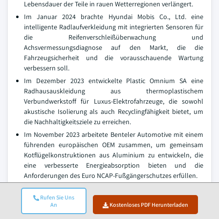
Lebensdauer der Teile in rauen Wetterregionen verlängert.
Im Januar 2024 brachte Hyundai Mobis Co., Ltd. eine
intelligente Radlaufverkleidung mit integrierten Sensoren für
die Reifenverschleißüberwachung und
Achsvermessungsdiagnose auf den Markt, die die
Fahrzeugsicherheit und die vorausschauende Wartung
verbessern soll.
Im Dezember 2023 entwickelte Plastic Omnium SA eine
Radhausauskleidung aus thermoplastischem
Verbundwerkstoff für Luxus-Elektrofahrzeuge, die sowohl
akustische Isolierung als auch Recyclingfähigkeit bietet, um
die Nachhaltigkeitsziele zu erreichen.
Im November 2023 arbeitete Benteler Automotive mit einem
führenden europäischen OEM zusammen, um gemeinsam
Kotflügelkonstruktionen aus Aluminium zu entwickeln, die
eine verbesserte Energieabsorption bieten und die
Anforderungen des Euro NCAP-Fußgängerschutzes erfüllen.
Der Marktforschungsbericht für Kotflügel-
Rufen Sie Uns
Radhausteile für die Automobilindustrie enthält
An
Kostenloses PDF Herunterladen
eine ausführliche Berichterstattung über die