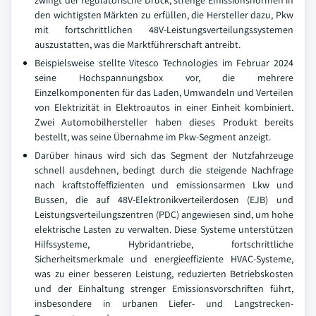
zwingt der regulatorische Druck, strenge Emissionsnormen in
den wichtigsten Märkten zu erfüllen, die Hersteller dazu, Pkw
mit fortschrittlichen 48V-Leistungsverteilungssystemen
auszustatten, was die Marktführerschaft antreibt.
Beispielsweise stellte Vitesco Technologies im Februar 2024
seine Hochspannungsbox vor, die mehrere
Einzelkomponenten für das Laden, Umwandeln und Verteilen
von Elektrizität in Elektroautos in einer Einheit kombiniert.
Zwei Automobilhersteller haben dieses Produkt bereits
bestellt, was seine Übernahme im Pkw-Segment anzeigt.
Darüber hinaus wird sich das Segment der Nutzfahrzeuge
schnell ausdehnen, bedingt durch die steigende Nachfrage
nach kraftstoffeffizienten und emissionsarmen Lkw und
Bussen, die auf 48V-Elektronikverteilerdosen (EJB) und
Leistungsverteilungszentren (PDC) angewiesen sind, um hohe
elektrische Lasten zu verwalten. Diese Systeme unterstützen
Hilfssysteme, Hybridantriebe, fortschrittliche
Sicherheitsmerkmale und energieeffiziente HVAC-Systeme,
was zu einer besseren Leistung, reduzierten Betriebskosten
und der Einhaltung strenger Emissionsvorschriften führt,
insbesondere in urbanen Liefer- und Langstrecken-