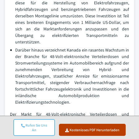
diese für die Herstellung von Elektrofahrzeugen,
Hybridfahrzeugen und benzingetriebenen Fahrzeugen auf
derselben Montagelinie umzurüsten. Diese Investition ist Teil
eines breiteren Engagements von 1 Milliarde US-Dollar, um
sich an die Marktanforderungen anzupassen und den
Übergang zu elektrifizierten Transportmitteln zu
unterstützen.
Darüber hinaus verzeichnet Kanada ein rasantes Wachstum in
der Branche für 48-Volt-elektronische Verteilerdosen und
Stromverteilungssysteme im Automobilbereich aufgrund der
zunehmenden Verbreitung von Hybrid- und
Elektrofahrzeugen, staatlicher Anreize für emissionsarme
Transportmittel, steigender Verbrauchernachfrage nach
fortschrittlicher Fahrzeugelektronik und Investitionen in die
inländische Automobilproduktion und
Elektrifizierungstechnologien.
Der Markt für 48-Volt-elektronische Verteilerdosen und
Stromverteilungssysteme im Automobilbereich in Brasilien wird
Rufen Sie Uns
voraussichtlich von 2025 bis 2034 ein erhebliches und
An
Kostenloses PDF Herunterladen
vielversprechendes Wachstum erfahren.