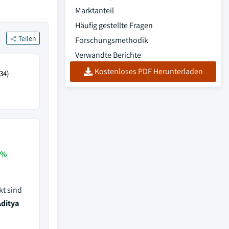
Marktanteil
Häufig gestellte Fragen
Teilen
Forschungsmethodik
Verwandte Berichte
Kostenloses PDF Herunterladen
34)
 %
kt sind
Aditya