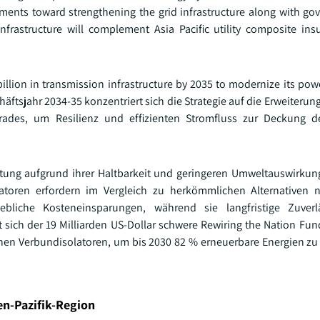
stments toward strengthening the grid infrastructure along with g
infrastructure will complement Asia Pacific utility composite ins
 billion in transmission infrastructure by 2035 to modernize its po
äftsjahr 2034-35 konzentriert sich die Strategie auf die Erweiteru
ades, um Resilienz und effizienten Stromfluss zur Deckung d
ung aufgrund ihrer Haltbarkeit und geringeren Umweltauswirkun
olatoren erfordern im Vergleich zu herkömmlichen Alternativen
liche Kosteneinsparungen, während sie langfristige Zuverl
t sich der 19 Milliarden US-Dollar schwere Rewiring the Nation Fun
en Verbundisolatoren, um bis 2030 82 % erneuerbare Energien zu
en-Pazifik-Region