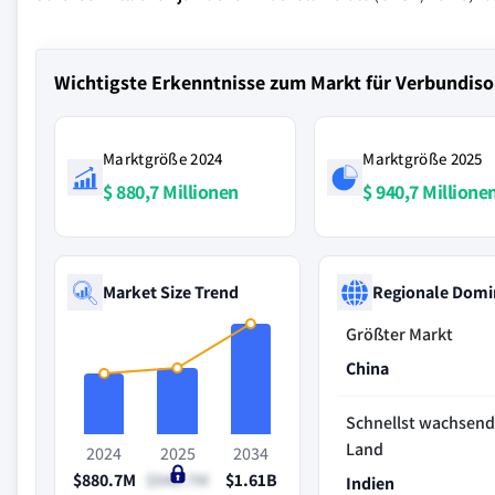
Wichtigste Erkenntnisse zum Markt für Verbundiso
Marktgröße 2024
Marktgröße 2025
$ 880,7 Millionen
$ 940,7 Millione
Market Size Trend
Regionale Domi
Größter Markt
China
Schnellst wachsen
Land
2024
2025
2034
$880.7M
$940.7M
$1.61B
Indien