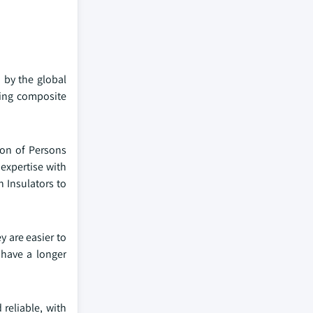
 by the global
ding composite
ion of Persons
 expertise with
n Insulators to
y are easier to
 have a longer
reliable, with