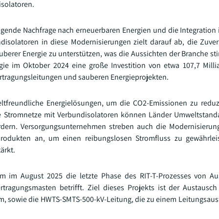
isolatoren.
igende Nachfrage nach erneuerbaren Energien und die Integration
isolatoren in diese Modernisierungen zielt darauf ab, die Zuver
berer Energie zu unterstützen, was die Aussichten der Branche sti
gie im Oktober 2024 eine große Investition von etwa 107,7 Mill
ertragungsleitungen und sauberen Energieprojekten.
tfreundliche Energielösungen, um die CO2-Emissionen zu reduz
iche Stromnetze mit Verbundisolatoren können Länder Umweltstand
ördern. Versorgungsunternehmen streben auch die Modernisierun
produkten an, um einen reibungslosen Stromfluss zu gewährlei
ärkt.
mm im August 2025 die letzte Phase des RIT-T-Prozesses von Au
ragungsmasten betrifft. Ziel dieses Projekts ist der Austausc
am, sowie die HWTS-SMTS-500-kV-Leitung, die zu einem Leitungsaus