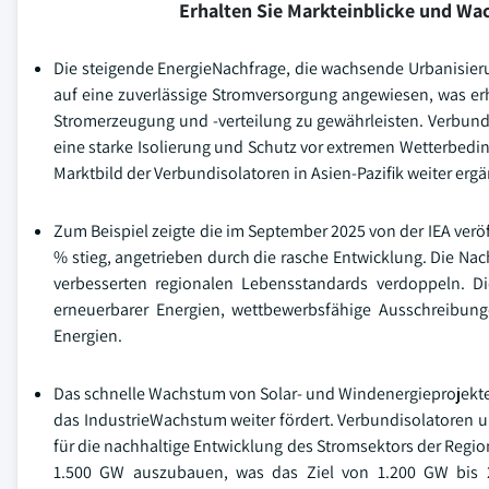
Erhalten Sie Markteinblicke und W
Die steigende EnergieNachfrage, die wachsende Urbanisier
auf eine zuverlässige Stromversorgung angewiesen, was erhe
Stromerzeugung und -verteilung zu gewährleisten. Verbund
eine starke Isolierung und Schutz vor extremen Wetterbedin
Marktbild der Verbundisolatoren in Asien-Pazifik weiter ergä
Zum Beispiel zeigte die im September 2025 von der IEA verö
% stieg, angetrieben durch die rasche Entwicklung. Die Nac
verbesserten regionalen Lebensstandards verdoppeln. D
erneuerbarer Energien, wettbewerbsfähige Ausschreibung
Energien.
Das schnelle Wachstum von Solar- und Windenergieprojekten
das IndustrieWachstum weiter fördert. Verbundisolatoren 
für die nachhaltige Entwicklung des Stromsektors der Region
1.500 GW auszubauen, was das Ziel von 1.200 GW bis 20