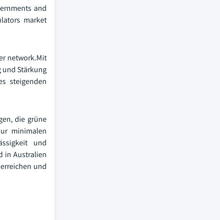
overnments and
ulators market
wer network.Mit
ng und Stärkung
es steigenden
gen, die grüne
 nur minimalen
ässigkeit und
d in Australien
 erreichen und