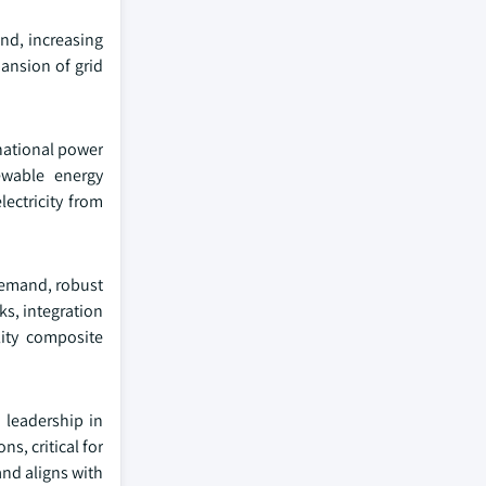
and, increasing
ansion of grid
national power
newable energy
ectricity from
 demand, robust
s, integration
lity composite
 leadership in
s, critical for
and aligns with