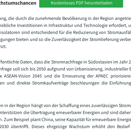
achstumschancen
Kostenloses PDF herunterladen
ung, die durch die zunehmende Bevölkerung in der Region angetrie
bliche Investitionen in Infrastruktur und Technologie erfordert, u
isolatoren sind entscheidend für die Reduzierung von Stromausfäl
gungen bieten und so die Zuverlässigkeit der Stromlieferung verbe
nzt.
ffentlichte Daten, dass die Stromnachfrage in Südostasien im Jahr 
hfrage soll sich bis 2050 aufgrund von Urbanisierung, industrielle
ie ASEAN-Vision 2045 und die Erneuerung der APAEC priorisiere
en und direkte Stromkaufverträge beschleunigen die Einführung
 in der Region hängt von der Schaffung eines zuverlässigen Strom
unterstützen die Übertragung erneuerbarer Energien und sind dahe
. Zum Beispiel plant China, seine Kapazität für erneuerbare Energi
30 übertrifft. Dieses ehrgeizige Wachstum erhöht den Bedarf 