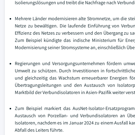
Isolierungslösungen und treibt die Nachfrage nach Verbund
Mehrere Länder modernisieren alte Stromnetze, um die ste
Netze zu bewältigen. Die laufende Einführung von Verbund
Effizienz des Netzes zu verbessern und den Übergang zu sau
Zum Beispiel kündigte das indische Ministerium für Ener
Modernisierung seiner Stromsysteme an, einschließlich Üb
Regierungen und Versorgungsunternehmen fördern umwel
Umwelt zu schützen. Durch Investitionen in fortschrittl
und gleichzeitig das Wachstum erneuerbarer Energien f
Übertragungsleitungen und den Austausch von Isolator
Marktbild der Verbundisolatoren in Asien-Pazifik weiter verst
Zum Beispiel markiert das AusNet-Isolator-Ersatzprogra
Austausch von Porzellan- und Verbundisolatoren an Übert
Isolatoren, nachdem es im Januar 2024 zu einem Ausfall k
Abfall des Leiters führte.