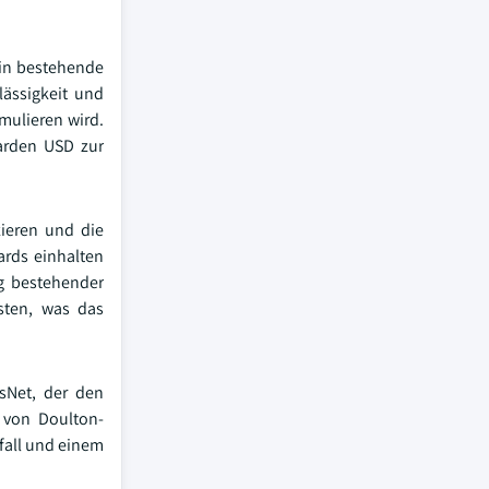
 in bestehende
lässigkeit und
mulieren wird.
iarden USD zur
ieren und die
ards einhalten
g bestehender
sten, was das
sNet, der den
h von Doulton-
fall und einem