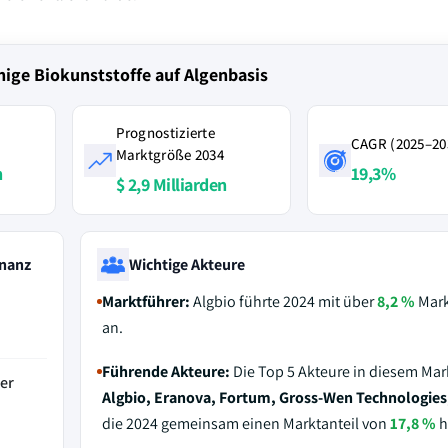
hige Biokunststoffe auf Algenbasis
Prognostizierte
CAGR (2025–20
Marktgröße 2034
n
19,3%
$ 2,9 Milliarden
nanz
Wichtige Akteure
Marktführer:
Algbio führte 2024 mit über
8,2 %
Mark
an.
Führende Akteure:
Die Top 5 Akteure in diesem Mar
er
Algbio, Eranova, Fortum, Gross-Wen Technologies
die 2024 gemeinsam einen Marktanteil von
17,8 %
h