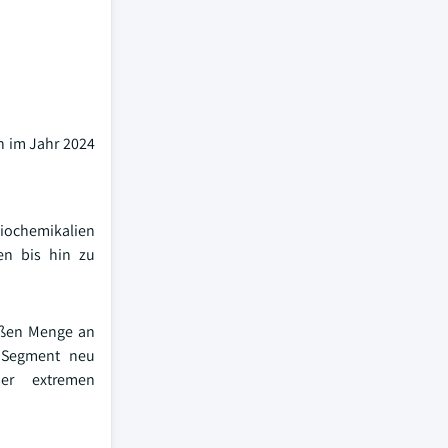
n im Jahr 2024
Biochemikalien
en bis hin zu
oßen Menge an
m Segment neu
ber extremen