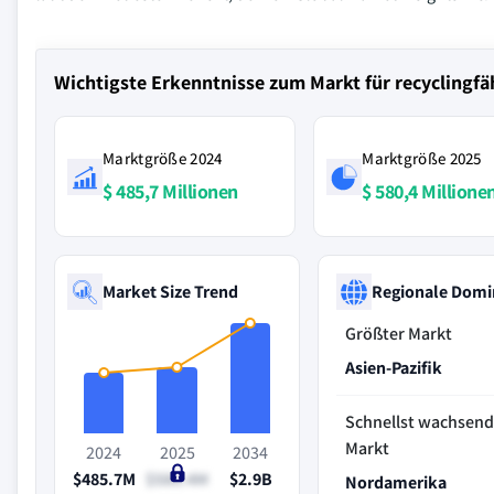
Wichtigste Erkenntnisse zum Markt für recyclingfä
Marktgröße 2024
Marktgröße 2025
$ 485,7 Millionen
$ 580,4 Millione
Market Size Trend
Regionale Domi
Größter Markt
Asien-Pazifik
Schnellst wachsend
Markt
2024
2025
2034
$485.7M
$580.4M
$2.9B
Nordamerika