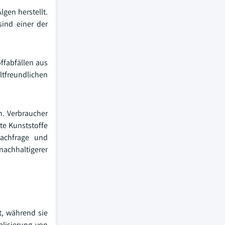
lgen herstellt.
sind einer der
ffabfällen aus
tfreundlichen
n. Verbraucher
te Kunststoffe
nachfrage und
nachhaltigerer
t, während sie
alisierung von