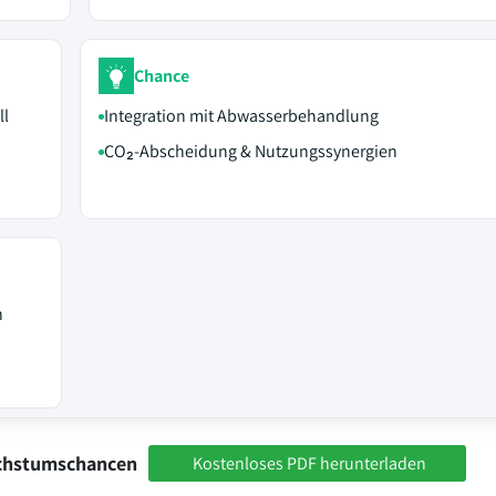
Chance
ll
Integration mit Abwasserbehandlung
CO₂-Abscheidung & Nutzungssynergien
n
achstumschancen
Kostenloses PDF herunterladen