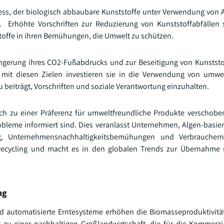
ozess, der biologisch abbaubare Kunststoffe unter Verwendung von A
 Erhöhte Vorschriften zur Reduzierung von Kunststoffabfällen 
toffe in ihren Bemühungen, die Umwelt zu schützen.
ingerung ihres CO2-Fußabdrucks und zur Beseitigung von Kunststo
mit diesen Zielen investieren sie in die Verwendung von umwel
 beiträgt, Vorschriften und soziale Verantwortung einzuhalten.
ich zu einer Präferenz für umweltfreundliche Produkte verschobe
bleme informiert sind. Dies veranlasst Unternehmen, Algen-basier
ung, Unternehmensnachhaltigkeitsbemühungen und Verbraucher
frecycling und macht es in den globalen Trends zur Übernahme 
ng
d automatisierte Erntesysteme erhöhen die Biomasseproduktivitä
zu einer nachhaltigen Großlandwirtschaft, die für die Kommerzi