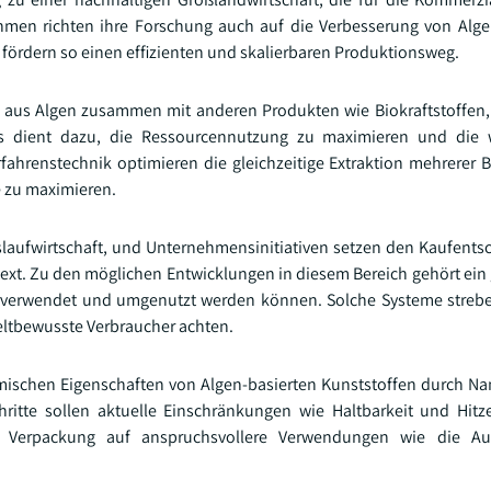
rnehmen richten ihre Forschung auch auf die Verbesserung von Al
fördern so einen effizienten und skalierbaren Produktionsweg.
fe aus Algen zusammen mit anderen Produkten wie Biokraftstoffen
s dient dazu, die Ressourcennutzung zu maximieren und die wi
rfahrenstechnik optimieren die gleichzeitige Extraktion mehrerer 
 zu maximieren.
islaufwirtschaft, und Unternehmensinitiativen setzen den Kaufent
text. Zu den möglichen Entwicklungen in diesem Bereich gehört ein
derverwendet und umgenutzt werden können. Solche Systeme streb
ltbewusste Verbraucher achten.
ischen Eigenschaften von Algen-basierten Kunststoffen durch N
ritte sollen aktuelle Einschränkungen wie Haltbarkeit und Hitz
Verpackung auf anspruchsvollere Verwendungen wie die Au