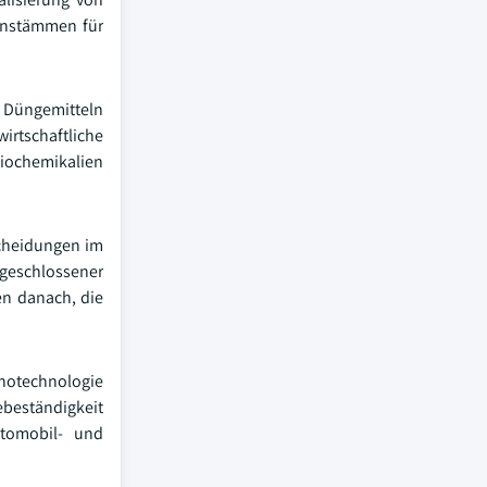
genstämmen für
, Düngemitteln
rtschaftliche
Biochemikalien
scheidungen im
 geschlossener
en danach, die
anotechnologie
ebeständigkeit
tomobil- und