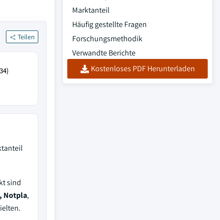
Marktanteil
Häufig gestellte Fragen
Teilen
Forschungsmethodik
Verwandte Berichte
Kostenloses PDF Herunterladen
34)
tanteil
kt sind
, Notpla
,
ielten.