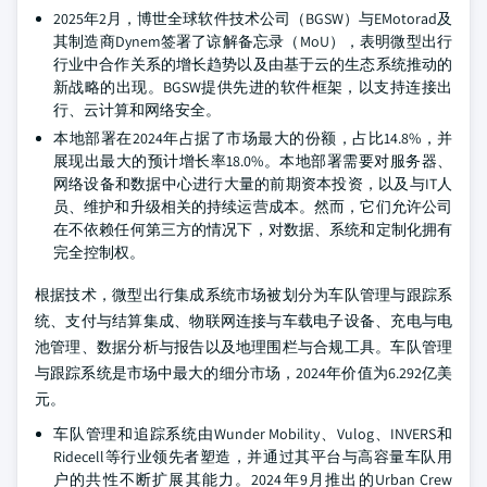
2025年2月，博世全球软件技术公司（BGSW）与EMotorad及
其制造商Dynem签署了谅解备忘录（MoU），表明微型出行
行业中合作关系的增长趋势以及由基于云的生态系统推动的
新战略的出现。BGSW提供先进的软件框架，以支持连接出
行、云计算和网络安全。
本地部署在2024年占据了市场最大的份额，占比14.8%，并
展现出最大的预计增长率18.0%。本地部署需要对服务器、
网络设备和数据中心进行大量的前期资本投资，以及与IT人
员、维护和升级相关的持续运营成本。然而，它们允许公司
在不依赖任何第三方的情况下，对数据、系统和定制化拥有
完全控制权。
根据技术，微型出行集成系统市场被划分为车队管理与跟踪系
统、支付与结算集成、物联网连接与车载电子设备、充电与电
池管理、数据分析与报告以及地理围栏与合规工具。车队管理
与跟踪系统是市场中最大的细分市场，2024年价值为6.292亿美
元。
车队管理和追踪系统由Wunder Mobility、Vulog、INVERS和
Ridecell等行业领先者塑造，并通过其平台与高容量车队用
户的共性不断扩展其能力。2024年9月推出的Urban Crew