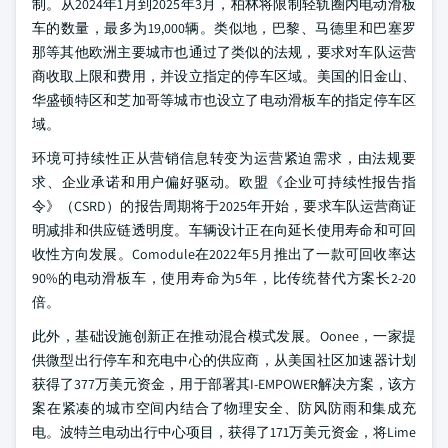
制。从2024年1月到2025年3月，柏林将限制轻轨圈内电动滑板
车的数量，最多为19,000辆。类似地，巴黎、马德里和巴塞罗
那等其他欧洲主要城市也通过了类似的法规，要求对车队运营
商收取上限和费用，并设立指定的停车区域。美国的旧金山、
华盛顿特区和芝加哥等城市也设立了电动滑板车的指定停车区
域。
环境可持续性正从营销信息转变为运营紧迫需求，由法规要
求、企业承诺和用户偏好驱动。欧盟《企业可持续性报告指
令》（CSRD）的报告周期将于2025年开始，要求车队运营商证
明减排和供应链透明度。车辆设计正在向延长使用寿命和可回
收性方向发展。Comodule在2022年5月推出了一款可回收率达
90%的电动滑板车，使用寿命为5年，比传统替代方案长2-20
倍。
此外，基础设施创新正在推动混合模式发展。Oonee，一家提
供微型出行停车和充电中心的供应商，从美国社区加速器计划
获得了377万美元资金，用于部署其I-EMPOWER解决方案，该方
案在紧凑的城市空间内结合了物理安全、防风防雨和集成充
电。波特兰电动出行中心项目，获得了171万美元资金，将Lime