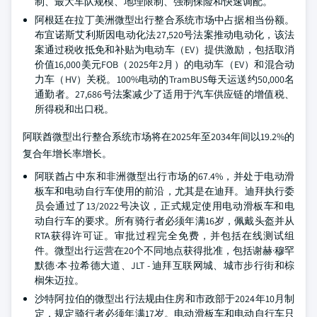
制、最大车队规模、地理限制、强制保险和快速调配。
阿根廷在拉丁美洲微型出行整合系统市场中占据相当份额。
布宜诺斯艾利斯因电动化法27,520号法案推动电动化，该法
案通过税收抵免和补贴为电动车（EV）提供激励，包括取消
价值16,000美元FOB（2025年2月）的电动车（EV）和混合动
力车（HV）关税。100%电动的TramBUS每天运送约50,000名
通勤者。27,686号法案减少了适用于汽车供应链的增值税、
所得税和出口税。
阿联酋微型出行整合系统市场将在2025年至2034年间以19.2%的
复合年增长率增长。
阿联酋占中东和非洲微型出行市场的67.4%，并处于电动滑
板车和电动自行车使用的前沿，尤其是在迪拜。迪拜执行委
员会通过了13/2022号决议，正式规定使用电动滑板车和电
动自行车的要求。所有骑行者必须年满16岁，佩戴头盔并从
RTA获得许可证。审批过程完全免费，并包括在线测试组
件。微型出行运营在20个不同地点获得批准，包括谢赫·穆罕
默德·本·拉希德大道、JLT - 迪拜互联网城、城市步行街和棕
榈朱迈拉。
沙特阿拉伯的微型出行法规由住房和市政部于2024年10月制
定，规定骑行者必须年满17岁。电动滑板车和电动自行车只