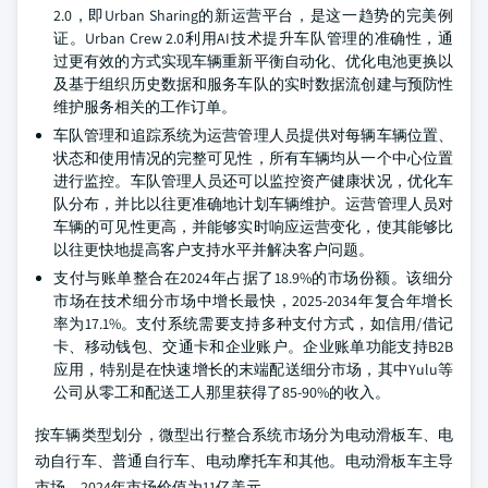
2.0，即Urban Sharing的新运营平台，是这一趋势的完美例
证。Urban Crew 2.0利用AI技术提升车队管理的准确性，通
过更有效的方式实现车辆重新平衡自动化、优化电池更换以
及基于组织历史数据和服务车队的实时数据流创建与预防性
维护服务相关的工作订单。
车队管理和追踪系统为运营管理人员提供对每辆车辆位置、
状态和使用情况的完整可见性，所有车辆均从一个中心位置
进行监控。车队管理人员还可以监控资产健康状况，优化车
队分布，并比以往更准确地计划车辆维护。运营管理人员对
车辆的可见性更高，并能够实时响应运营变化，使其能够比
以往更快地提高客户支持水平并解决客户问题。
支付与账单整合在2024年占据了18.9%的市场份额。该细分
市场在技术细分市场中增长最快，2025-2034年复合年增长
率为17.1%。支付系统需要支持多种支付方式，如信用/借记
卡、移动钱包、交通卡和企业账户。企业账单功能支持B2B
应用，特别是在快速增长的末端配送细分市场，其中Yulu等
公司从零工和配送工人那里获得了85-90%的收入。
按车辆类型划分，微型出行整合系统市场分为电动滑板车、电
动自行车、普通自行车、电动摩托车和其他。电动滑板车主导
市场，2024年市场价值为11亿美元。