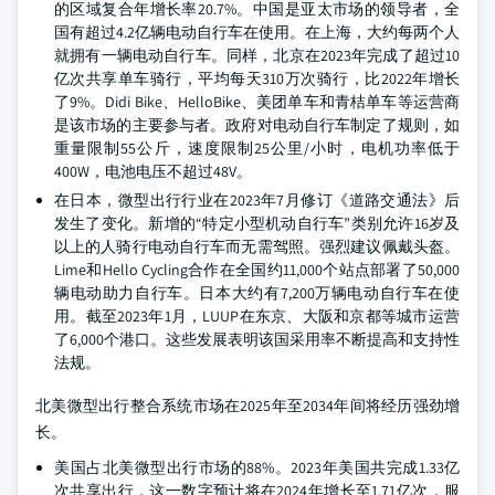
的区域复合年增长率20.7%。中国是亚太市场的领导者，全
国有超过4.2亿辆电动自行车在使用。在上海，大约每两个人
就拥有一辆电动自行车。同样，北京在2023年完成了超过10
亿次共享单车骑行，平均每天310万次骑行，比2022年增长
了9%。Didi Bike、HelloBike、美团单车和青桔单车等运营商
是该市场的主要参与者。政府对电动自行车制定了规则，如
重量限制55公斤，速度限制25公里/小时，电机功率低于
400W，电池电压不超过48V。
在日本，微型出行行业在2023年7月修订《道路交通法》后
发生了变化。新增的“特定小型机动自行车”类别允许16岁及
以上的人骑行电动自行车而无需驾照。强烈建议佩戴头盔。
Lime和Hello Cycling合作在全国约11,000个站点部署了50,000
辆电动助力自行车。日本大约有7,200万辆电动自行车在使
用。截至2023年1月，LUUP在东京、大阪和京都等城市运营
了6,000个港口。这些发展表明该国采用率不断提高和支持性
法规。
北美微型出行整合系统市场在2025年至2034年间将经历强劲增
长。
美国占北美微型出行市场的88%。2023年美国共完成1.33亿
次共享出行，这一数字预计将在2024年增长至1.71亿次，服