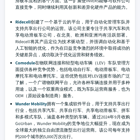
滑板车流程的各个方面。这一扩展使INVERS能够与软件公司
直接竞争，同时继续利用其创新和差异化硬件产品的能力。
Ridecell
创建了一个基于云的平台，用于自动化管理车队并
支持共享出行公司的运营。该公司主要专注于共享汽车和共
享电动滑板车公司，在北美、欧洲和亚洲均有活跃部署。
Ridecell将其产品定位为技术驱动型，并强调自动化和基于
人工智能的优化，作为在日益竞争激烈的环境中取得成功的
关键差异点，成功取决于优化运营和财务绩效。
Comodule
在物联网连接和轻型电动车辆（LEV）车队管理方
面提供各种竞争优势，包括电动自行车、电动滑板车、电动
摩托车和电动摩托车。这些优势包括对LEV连接市场的广泛
了解，一个广谱物联网平台，允许各种车辆连接并用于多种
用途，以及一个双重商业模式，既为车队运营商服务，也为
OEM（原始设备制造商）服务。
Wunder Mobility
拥有一个集成软件平台，用于支持共享出行
行业，包括共享汽车、共享自行车、共享电动滑板车、拼车
和多模式车队，涵盖各种类型的车辆。通过2024年9月收购
GoUrban，Wunder Mobility的竞争地位大幅提升，现在成为
全球最大的独立自由漂流微型出行运营商。该公司每年支持
约200个城市的5,000万次出行。