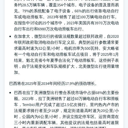
务约28.5万辆车辆，覆盖354个城市。电子设备的普及显而易
见。79%的系统配备了电子设备，66%的出行依靠电动自行
车或电动滑板车。2023年销售了超过100万辆电动自行车。
在报告中讨论的25个城市中，2023年美国共有3970万次电动
自行车出行和6980万次电动滑板车出行。
在加拿大，微型出行的省级法规数量超过联邦政府，自2020
年联邦政府取消电动自行车定义后。典型的运行参数通常要
求最高时速为32公里/小时，电机功率为500瓦特。安大略省
有一个电动自行车和电动滑板车试点项目，将于2025年1月
结束。魁北克省今年夏季合法化了电动滑板车。这些例子表
明，由于法规变化和车队规模扩大，北美微型出行使用量增
加。
巴西将在2025年至2034年间经历17.9%的强劲增长。
巴西在拉丁美洲微型出行整合系统市场中占据68%的主要份
额。2023年，拉丁美洲销售了超过60万辆电动自行车和滑板
车，Tembici用户完成了超过2.5亿次骑行。里约热内卢市的
法规要求骑行者至少18岁，规定街道最高时速为20公里/小
时，公园内为6公里/小时，并设立指定停车区。运营商需在
三小时内重新调配车辆。其他提议的法规包括最高时速限