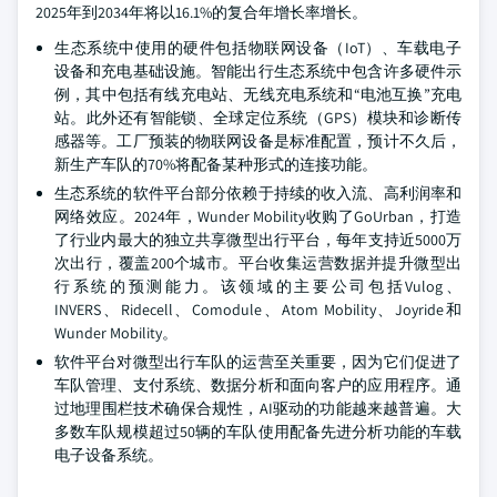
2025年到2034年将以16.1%的复合年增长率增长。
生态系统中使用的硬件包括物联网设备（IoT）、车载电子
设备和充电基础设施。智能出行生态系统中包含许多硬件示
例，其中包括有线充电站、无线充电系统和“电池互换”充电
站。此外还有智能锁、全球定位系统（GPS）模块和诊断传
感器等。工厂预装的物联网设备是标准配置，预计不久后，
新生产车队的70%将配备某种形式的连接功能。
生态系统的软件平台部分依赖于持续的收入流、高利润率和
网络效应。2024年，Wunder Mobility收购了GoUrban，打造
了行业内最大的独立共享微型出行平台，每年支持近5000万
次出行，覆盖200个城市。平台收集运营数据并提升微型出
行系统的预测能力。该领域的主要公司包括Vulog、
INVERS、Ridecell、Comodule、Atom Mobility、Joyride和
Wunder Mobility。
软件平台对微型出行车队的运营至关重要，因为它们促进了
车队管理、支付系统、数据分析和面向客户的应用程序。通
过地理围栏技术确保合规性，AI驱动的功能越来越普遍。大
多数车队规模超过50辆的车队使用配备先进分析功能的车载
电子设备系统。