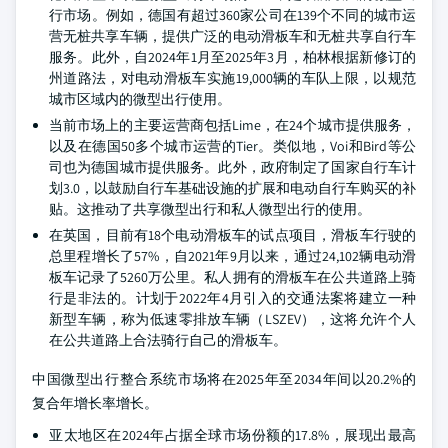
行市场。例如，德国有超过360家公司在139个不同的城市运
营无桩共享车辆，提供广泛的电动滑板车和无桩共享自行车
服务。此外，自2024年1月至2025年3月，柏林根据新修订的
州道路法，对电动滑板车实施19,000辆的车队上限，以规范
城市区域内的微型出行使用。
当前市场上的主要运营商包括Lime，在24个城市提供服务，
以及在德国50多个城市运营的Tier。类似地，Voi和Bird等公
司也为德国城市提供服务。此外，政府制定了国家自行车计
划3.0，以鼓励自行车基础设施的扩展和电动自行车购买的补
贴。这推动了共享微型出行和私人微型出行的使用。
在英国，目前有18个电动滑板车的试点项目，滑板车行驶的
总里程增长了57%，自2021年9月以来，通过24,102辆电动滑
板车记录了5260万公里。私人拥有的滑板车在公共道路上骑
行是非法的。计划于2022年4月引入的交通法案将建立一种
新型车辆，称为低速零排放车辆（LSZEV），这将允许个人
在公共道路上合法骑行自己的滑板车。
中国微型出行整合系统市场将在2025年至2034年间以20.2%的
复合年增长率增长。
亚太地区在2024年占据全球市场份额的17.8%，展现出最高