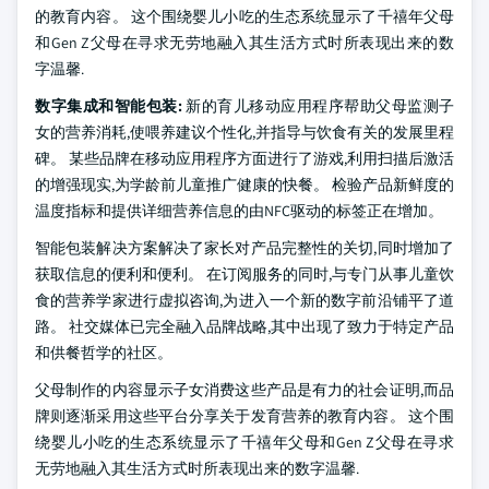
的教育内容。 这个围绕婴儿小吃的生态系统显示了千禧年父母
和Gen Z父母在寻求无劳地融入其生活方式时所表现出来的数
字温馨.
数字集成和智能包装:
新的育儿移动应用程序帮助父母监测子
女的营养消耗,使喂养建议个性化,并指导与饮食有关的发展里程
碑。 某些品牌在移动应用程序方面进行了游戏,利用扫描后激活
的增强现实,为学龄前儿童推广健康的快餐。 检验产品新鲜度的
温度指标和提供详细营养信息的由NFC驱动的标签正在增加。
智能包装解决方案解决了家长对产品完整性的关切,同时增加了
获取信息的便利和便利。 在订阅服务的同时,与专门从事儿童饮
食的营养学家进行虚拟咨询,为进入一个新的数字前沿铺平了道
路。 社交媒体已完全融入品牌战略,其中出现了致力于特定产品
和供餐哲学的社区。
父母制作的内容显示子女消费这些产品是有力的社会证明,而品
牌则逐渐采用这些平台分享关于发育营养的教育内容。 这个围
绕婴儿小吃的生态系统显示了千禧年父母和Gen Z父母在寻求
无劳地融入其生活方式时所表现出来的数字温馨.