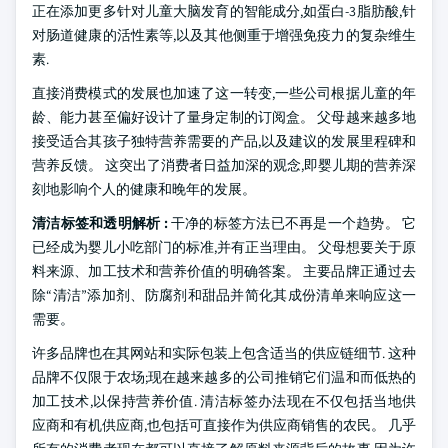
正在添加更多针对儿童大脑发育的智能成分,如蛋白-3脂肪酸,针
对肠道健康的活性素等,以及其他侧重于增强免疫力的复杂维生
素.
直接消费模式的发展也加速了这一转变,一些公司根据儿童的年
龄、能力甚至偏好设计了量身定制的订阅盒。 父母越来越多地
接受适合其孩子独特营养需要的产品,以及建议的发展里程碑和
营养反馈。 这突出了消费者日益加深的观念,即婴儿期的营养深
刻地影响个人的健康和晚年的发展。
清洁标签和透明解析 :
干净的标签方法已不再是一个趋势。 它
已经成为婴儿小吃部门的标准,并有正当理由。 父母想要关于原
料来源、加工技术和营养价值的明确答案。 主要品牌正通过去
除“清洁”添加剂、防腐剂和甜品并简化其成份清单来响应这一
需要。
许多品牌也在其网站和实际包装上包含适当的供应链细节. 这种
品牌不仅限于农场;现在越来越多的公司推销它们温和而低热的
加工技术,以保持营养价值. 清洁标签办法现在不仅包括当地供
应商和有机供应商,也包括可直接作为供应商销售的农民。 几乎