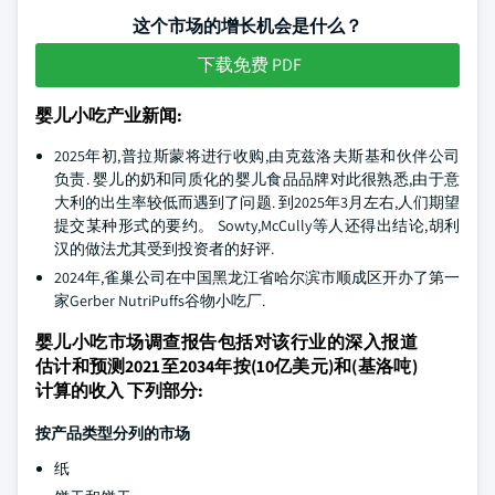
这个市场的增长机会是什么？
下载免费 PDF
婴儿小吃产业新闻:
2025年初,普拉斯蒙将进行收购,由克兹洛夫斯基和伙伴公司
负责. 婴儿的奶和同质化的婴儿食品品牌对此很熟悉,由于意
大利的出生率较低而遇到了问题. 到2025年3月左右,人们期望
提交某种形式的要约。 Sowty,McCully等人还得出结论,胡利
汉的做法尤其受到投资者的好评.
2024年,雀巢公司在中国黑龙江省哈尔滨市顺成区开办了第一
家Gerber NutriPuffs谷物小吃厂.
婴儿小吃市场调查报告包括对该行业的深入报道
估计和预测2021至2034年按(10亿美元)和(基洛吨)
计算的收入 下列部分:
按产品类型分列的市场
纸