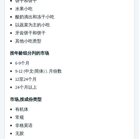
饼干和饼干
水果小吃
酸奶滴出和冻干小吃
以蔬菜为主的小吃
牙齿饼干和饼干
其他小吃类型
按年龄组分列的市场
6-9个月
9-12 (中文(简体) ). 月份数
12至24个月
24个月以上
市场,按成份类型
有机体
常规
非格莫语
无胶