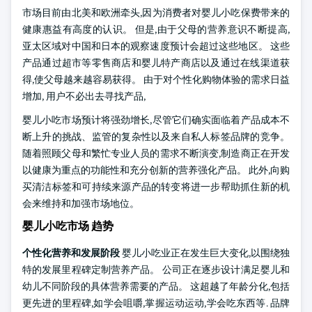
市场目前由北美和欧洲牵头,因为消费者对婴儿小吃保费带来的
健康惠益有高度的认识。 但是,由于父母的营养意识不断提高,
亚太区域对中国和日本的观察速度预计会超过这些地区。 这些
产品通过超市等零售商店和婴儿特产商店以及通过在线渠道获
得,使父母越来越容易获得。 由于对个性化购物体验的需求日益
增加, 用户不必出去寻找产品,
婴儿小吃市场预计将强劲增长,尽管它们确实面临着产品成本不
断上升的挑战、监管的复杂性以及来自私人标签品牌的竞争。
随着照顾父母和繁忙专业人员的需求不断演变,制造商正在开发
以健康为重点的功能性和充分创新的营养强化产品。 此外,向购
买清洁标签和可持续来源产品的转变将进一步帮助抓住新的机
会来维持和加强市场地位。
婴儿小吃市场 趋势
个性化营养和发展阶段
婴儿小吃业正在发生巨大变化,以围绕独
特的发展里程碑定制营养产品。 公司正在逐步设计满足婴儿和
幼儿不同阶段的具体营养需要的产品。 这超越了年龄分化,包括
更先进的里程碑,如学会咀嚼,掌握运动运动,学会吃东西等. 品牌