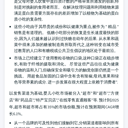
是父母对婴儿饮食中蛋白质计数的严格审查所激发的创新,特
别是对挑剔的食用者而言。 在解决纹理问题和利用植物来源
满足蛋白质需要方面存在的差距增加了以植物为基础的蛋白
质小吃的复杂性.
这些小吃由于其昂贵的成份和以健康为重点,被作为 " 精品 "
销售是有道理的。 低糖小吃部分的恢复是生长速度最快的部
分,因为人们越来越认识到过快糖在幼年的后果. 从水果和蔬
菜中得来,添加的糖被制造商所取而代之,这种转变在城市受
过教育的人口和有糖税或公共卫生倡议的地区处于最前沿。
市场上已经建立了使用整粒谷物的口袋,这种口袋正在稳步增
长,有助于纤维的摄取和消化。 尽管这些产品往往成为健康
谷物的温和入门,但确保安全和吸引力的触觉创新仍然是一个
挑战。 用超食品加固的口袋中含有含有辣椒,母鸡,浆果和绿
色等营养素的成分. 进一步发展在很大程度上依赖于消费者".
以发售渠道为基础,婴儿小吃市场被分入"超市"和"超市","方便
店"和"药品店","特产宝贝店","在线零售直通顾客"等. 预计到2025
年,超市和超市将占有35%的市场份额,预计在预测期间CAGR增
长6.1%。
从一个品牌的可及性到他们接触到它,分销渠道都影响到所有