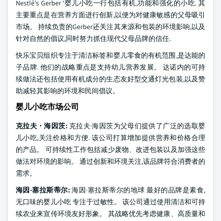
Nestlé's Gerber ‘婴儿小吃一行包括有机,功能和强化的小吃. 其
主要重点是在营养方面进行创新,以便为对健康敏感的父母吸引
市场。 持续负责的Gerber还关注其来源和包装的环境影响,以及
针对自然的倡议,同时努力抓住现代父母品牌的信任.
快乐宝贝组织专注于清洁标签和婴儿零食的有机范围,是达能的
子品牌. 他们的战略重点是支持幼儿营养发展。 达诺内的可持
续做法还包括使用有机成分的生态友好型交通灯光包装,以及赞
助减轻其影响的环境和民间倡议。
婴儿小吃市场公司
克拉夫・海因茨:
克拉夫·海因茨为父母们提供了广泛的选取婴
儿小吃,关注价格和方便. 该公司打算增加提供营养和价格合理
的产品。 可持续性工作包括减少废物、改进包装以及加强这些
做法对环境的影响。 通过创新和环境关注,该品牌符合消费者的
需求。
海因·塞拉斯蒂尔:
海因·塞拉斯蒂尔的地球 最好的品牌是素食,
无口味的婴儿小吃 专注于过敏性。 该公司通过使用清洁和可持
续农业来宣传环境友好形象。 其战略优先考虑健康、高质量和