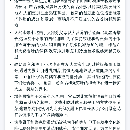
这一部分的重点是通过降低糖分水平而同时增加全粒来逐渐
增长. 在产品被制成发展方便的食品外形以提高机动技能的
地方,人们更加注重熟练掌握。 较新的创新正在包括更能发
挥作用的成分,如发展中市场并不广泛提供的古谷物和蔬菜
粉.
天然水果小吃由于大部分父母认为营养的价值而出现显著增
长,这归功于水果的自然甜味. 为了保持纹理和营养,倾向于采
用冷冻干燥的办法,销售商正在积极削减添加的糖。 维他命
和天然香味的保存,没有添加剂,使用冷压技术也越来越受欢
迎.
酸奶滴入和冻干小吃也正在发达国家出现,以捕捉高血压部
分,通过向婴儿引进乳制品,提供无缝地鼓励肠道健康的活生
素。 它们不仅容易储存和控制部分,而且其可融化的性质使
它们适合婴儿。 创新、超食品和无劳味的组合正在进一步扩
大这一类别的界限。
增长最快的子区是小吃区,由于父母对儿童蔬菜消费的日益关
注,将蔬菜纳入其中。 这些小吃以诱人和平衡的方式使用蔬
菜,这显然有回报,因为北美和欧洲正在增长,因为它们愿意花
在以健康为中心的高额选择上。
齿质饼干和鲁克饼虽然仍被视为传统类别,但正在发生变化以
降低糖分并使用更清洁的成分。 安全和发展设计方面的创新