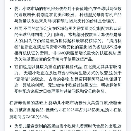
婴儿小吃市场的有机部分仍然处于保值地位,在全球以两位数
的速度增长,特别是在北美和欧洲。 种植型父母将有机产品
与质量联系起来,对环境有帮助,因此支付的价格是合理的。
然而,不同的监管定义在区域范围为需要量身定制配方和认证
的全球品牌制造了入门障碍。 常规部分按数量计算仍然是最
大的,因为它仍然是最负担得起和最容易获得的。 “清洁标
签”创新正在满足消费者不断变化的需要,因为各组织不必承
担有机认证的费用。 非GMO索赔是增长最快的认证类别,因
为关注基因改变的父母倾向于使用这些产品.
它们也是以健康为重点的有机替代品,在北美尤其具有吸引
力。 无糖小吃正在从医疗要求转向生活方式的改变,这源于
“更清洁”的观念。 古老的谷物,如昆诺阿和阿马兰特,促进了
这一领域的创新。 无过敏性小吃通过注重安全、明确标签和
受控配方来应对日益严重的过敏问题和父母的关切。
在营养含量的基础上,婴幼儿小吃市场被分入高蛋白质,低糖全
粒,并被富含超食品. 低糖估计在2025年占到45亿美元,预计在预
测期间占CAGR的6.8%。
为婴儿量身定制的高蛋白质小吃标志着新时代食品的出现,这