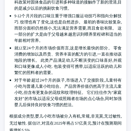
科政策对固体食品的引进和多种味道的接触作了新的澄清,目
的是减少以后的挑剔饮食习惯。
9-12个月片段的口味注重于增强口服运动技巧和指向分解技
巧. 纹理也有了变化,这也是自然进步。 最初的香味比较复杂,
而部分面积仍然很小,无法满足营养需要,而且食欲有限。 这
一部分的扩大是由于父母越来越意识到喂养里程碑和适当的
年龄相对营养。
就12至24个月的市场价值而言,这是增长最快的部分。 零食
消费的增加以及昂贵、营养丰富的配方的引进,一直在推动该
地段的增长。 此类产品满足幼儿不断演变的口味喜好,外观
和口味更像成人小吃. 包装变得可携带,以适应活跃的幼儿和
繁忙的照料者的需要。
对于年龄超过24个月的孩子,市场进入了交接阶段,儿童特有
小吃与普通儿童小吃结合。 产品营养价值仍然高于主流儿童
小吃,但含有更复杂的花纹和纹理特征。 它们往往作为“家庭
友好”的市场,以适应父母或照顾者在场的点心场合,同时加强
婴儿后保持良好饮食习惯的想法。
根据成分类型,婴儿小吃市场被分入有机,常规,非克莫,无过敏性,
无过敏性. 据估计,对流在2025年将占57亿美元,预计在预测期间
将增长5.5%。