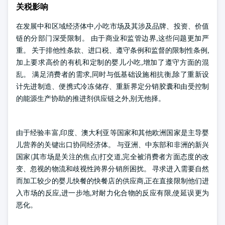
关税影响
在发展中和区域经济体中,小吃市场及其涉及品牌、投资、价值
链的分部门深受限制。 由于商业和监管边界,这些问题更加严
重。 关于排他性条款、进口税、遵守条例和监督的限制性条例,
加上要求高价的有机和定制的婴儿小吃,增加了遵守方面的混
乱。 满足消费者的需求,同时与低基础设施相抗衡,除了重新设
计先进制造、便携式冷冻储存、重新界定分销胶囊和由受控制
的能源生产协助的推进剂供应链之外,别无他择。
由于经验丰富,印度、澳大利亚等国家和其他欧洲国家是主导婴
儿营养的关键出口协同经济体。 与亚洲、中东部和非洲的新兴
国家(其市场是关注的焦点)打交道,完全被消费者方面态度的改
变、忽视的物流和歧视性跨界分销所困扰。 寻求进入需要自然
而加工较少的婴儿快餐的快餐店的供应商,正在直接限制他们进
入市场的反应,进一步地,对耐力化合物的反应有限,使延误更为
恶化。