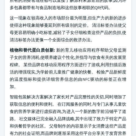
所有的消费者现在都可以直接了解原料来源背后的故事,因为许
多包裹都带有与食品制造地和这些故事相联的QR代码。
这一现象在较高收入的市场部分最为明显,但生产力的新的进步
使得这种现象能够蔓延到所有级别的定价。 清洁标签办法使父
母更容易明确小吃标签,减轻了子女仔细检查这些产品的负担,使
清洁标签办法更像一个全面综合的救济办法。
植物和替代蛋白质创新:
新的育儿移动应用程序帮助父母监测
子女的营养消耗,使喂养建议个性化,并指导与饮食有关的发展里
程碑。 某些品牌在移动应用程序方面进行了游戏,利用扫描后激
活的增强现实,为学龄前儿童推广健康的快餐。 检验产品新鲜度
的温度指标和提供详细营养信息的由NFC驱动的标签正在增
加。
智能包装解决方案解决了家长对产品完整性的关切,同时增加了
获取信息的便利和便利。 在订阅服务的同时,与专门从事儿童饮
食的营养学家进行虚拟咨询,为进入一个新的数字前沿铺平了道
路。 社交媒体已完全融入品牌战略,其中出现了致力于特定产品
和供餐哲学的社区。 父母制作的内容显示子女消费这些产品是
有力的社会证明,而品牌则逐渐采用这些平台分享关于发育营养