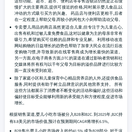
这些功能。 超市、超市、便利店等零售连锁店仍然是正在缓
慢扩大的主要商店,提供可接近的价格,同时展示婴儿食品,以
冲动的方式吸引买方的兴趣。 药品店与便利店更相干,后者
在一定程度上帮助父母,而较小的闲包大小则帮助流动父母。
专卖婴儿用品的商店虽然更适合儿童,但专注于为儿童点心,
出售有机和过敏儿童免费食品,这对以健康为主的母亲非常有
吸引力,希望购买可信赖的品牌和专业见解。 利用移动改造
网站购物的日益增长的趋势也帮助了加拿大民众在流行后改
变购物习惯,并导致新的在线零售商成为增长最快的渠道。
另一方面,在电子商务方面,DTC的渠道在通过影响者营销和社
交媒体将所有权与以千年父母为目标的溢价品牌进行比较方
面一直没有受到欢迎。
除了家庭小区和儿童保育中心精品营养店的人外,还提供食品
服务,同时提供有助于树立品牌意识的其他营养支持。 所有
这些方法都展示了消费者不断变化的活动和偏好,这些活动和
偏好使目标受众能够利用新的承受能力和方便程度,促进市场
增长。
根据销售渠道,婴儿小吃市场被分入B2B和B2C. 到2025年,B2C持
有8.8美元的市场价值,预计在预测期间CAGR将增长6.5%。
B2B售出婴儿小吃市场收入的约41.5%,成为B2B部分. 对于这