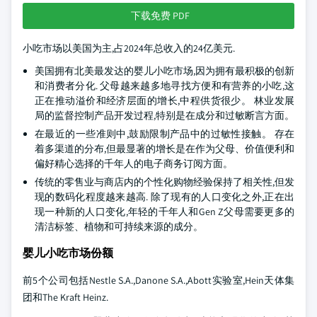
下载免费 PDF
小吃市场以美国为主,占2024年总收入的24亿美元.
美国拥有北美最发达的婴儿小吃市场,因为拥有最积极的创新
和消费者分化. 父母越来越多地寻找方便和有营养的小吃,这
正在推动溢价和经济层面的增长,中程供货很少。 林业发展
局的监督控制产品开发过程,特别是在成分和过敏断言方面。
在最近的一些准则中,鼓励限制产品中的过敏性接触。 存在
着多渠道的分布,但最显著的增长是在作为父母、价值便利和
偏好精心选择的千年人的电子商务订阅方面。
传统的零售业与商店内的个性化购物经验保持了相关性,但发
现的数码化程度越来越高. 除了现有的人口变化之外,正在出
现一种新的人口变化,年轻的千年人和Gen Z父母需要更多的
清洁标签、植物和可持续来源的成分。
婴儿小吃市场份额
前5个公司包括Nestle S.A.,Danone S.A.,Abott实验室,Hein天体集
团和The Kraft Heinz.