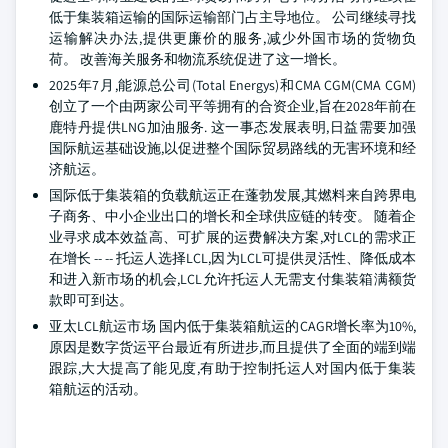
低于集装箱运输的国际运输部门占主导地位。 公司继续寻找
运输解决办法,提供更廉价的服务,减少外国市场的货物负
荷。 改善海关服务和物流系统促进了这一增长。
2025年7月,能源总公司(Total Energys)和CMA CGM(CMA CGM)
创立了一个由两家公司平等拥有的合资企业,旨在2028年前在
鹿特丹提供LNG加油服务. 这一事态发展表明,日益需要加强
国际航运基础设施,以促进整个国际贸易路线的无害环境和经
济航运。
国际低于集装箱的负载航运正在蓬勃发展,其燃料来自跨界电
子商务、中小企业出口的增长和全球供应链的转变。 随着企
业寻求成本效益高、可扩展的运费解决方案,对LCL的需求正
在增长 -- -- 托运人选择LCL,因为LCL可提供灵活性、降低成本
和进入新市场的机会,LCL允许托运人无需支付集装箱满额货
款即可到达。
亚太LCL航运市场 国内低于集装箱航运的CAGR增长率为10%,
原因是数字货运平台最近有所进步,而且提供了全面的端到端
跟踪,大大提高了能见度,有助于控制托运人对国内低于集装
箱航运的活动。