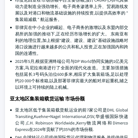
印度尼西亚在市场份额中占主要份额,预计CAGR约为8%,其驱
动力是制造业强劲增长、电子商务渗透率上升、贸易路线发
展以及对港口和物流基础设施的持续投资,以提供高效率的 "
集装箱减载 " 航运服务。
菲律宾在中小企业的崛起、电子商务的激增以及东盟内部交
易所的加强的推动下,正在经历市场增长的扩大。 东南亚有
利的地理位置,加上根据“建设、建设、建设”基础设施战略对
港口设施进行越来越多的公共和私人投资,正在加强国内和跨
国的连通性。
2025年5月,根据亚洲终端公司与DP World协同实施的1亿美元
方案,马尼拉南港进行了全面的现代化改造。 主要加强措施
包括延长3号码头泊位600多米,相应扩大集装箱场,足以处理
约20 000个标准箱,以及部署菲律宾最大的船对岸起重机,辅之
以环境上可持续的陆上机械。
亚太地区集装箱载货运输 市场份额
亚太地区低于集装箱载货航运业的前7家公司是DHL Global
Transiting,Kuehne+Nagel International,DSV,华盛顿国际快递
公司,C.H. Robinson Worldwide.,Kerry物流网络和Dimerco
Express在2024年贡献了约35%的市场份额.
DHL全球转运公司提供国际货运代理和物流服务,并提供供应