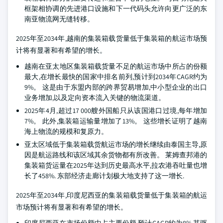
框架相协调的先进港口设施和下一代码头允许向更广泛的东
南亚物流网无缝转移。
2025年至2034年,越南的集装箱载货量低于集装箱的航运市场预
计将有显著和有希望的增长。
越南在亚太地区集装箱载货量不足的航运市场中所占的份额
最大,在增长最快的国家中排名前列,预计到2034年CAGR约为
9%。 这是由于东盟内部的跨界贸易增加,中小型企业的出口
业务增加,以及定向资本流入关键的物流渠道。
2025年4月,超过17 000艘外国船只从该国港口过境,每年增加
7%。 此外,集装箱运输量增加了13%。 这些增长证明了越南
海上物流的规模和复原力。
亚太区域低于集装箱载货航运市场的增长继续由泰国主导,原
因是航运路线和该区域其余货物都有所改善。 莱姆查邦港的
集装箱货运量在2025年达到历史最高水平,拉农港吞吐量也增
长了458%. 东部经济走廊计划极大地支持了这一增长.
2025年至2034年,印度尼西亚的集装箱载货量低于集装箱的航运
市场预计将有显著和有希望的增长。