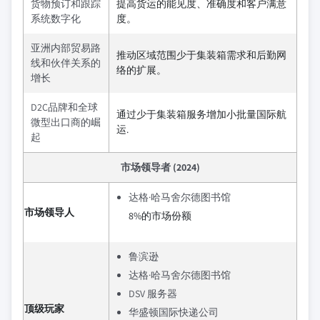
货物预订和跟踪
提高货运的能见度、准确度和客户满意
系统数字化
度。
亚洲内部贸易路
推动区域范围少于集装箱需求和后勤网
线和伙伴关系的
络的扩展。
增长
D2C品牌和全球
通过少于集装箱服务增加小批量国际航
微型出口商的崛
运.
起
市场领导者 (2024)
达格·哈马舍尔德图书馆
市场领导人
8%的市场份额
鲁滨逊
达格·哈马舍尔德图书馆
DSV 服务器
顶级玩家
华盛顿国际快递公司