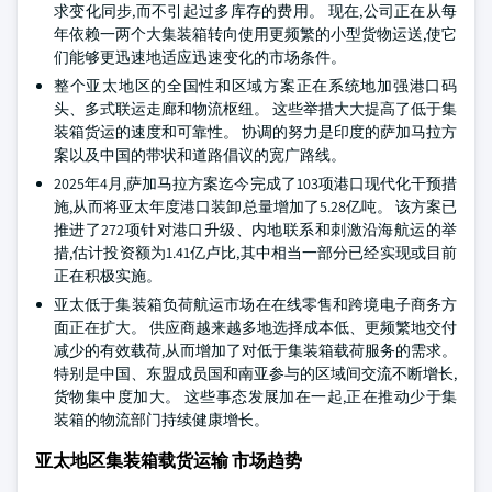
求变化同步,而不引起过多库存的费用。 现在,公司正在从每
年依赖一两个大集装箱转向使用更频繁的小型货物运送,使它
们能够更迅速地适应迅速变化的市场条件。
整个亚太地区的全国性和区域方案正在系统地加强港口码
头、多式联运走廊和物流枢纽。 这些举措大大提高了低于集
装箱货运的速度和可靠性。 协调的努力是印度的萨加马拉方
案以及中国的带状和道路倡议的宽广路线。
2025年4月,萨加马拉方案迄今完成了103项港口现代化干预措
施,从而将亚太年度港口装卸总量增加了5.28亿吨。 该方案已
推进了272项针对港口升级、内地联系和刺激沿海航运的举
措,估计投资额为1.41亿卢比,其中相当一部分已经实现或目前
正在积极实施。
亚太低于集装箱负荷航运市场在在线零售和跨境电子商务方
面正在扩大。 供应商越来越多地选择成本低、更频繁地交付
减少的有效载荷,从而增加了对低于集装箱载荷服务的需求。
特别是中国、东盟成员国和南亚参与的区域间交流不断增长,
货物集中度加大。 这些事态发展加在一起,正在推动少于集
装箱的物流部门持续健康增长。
亚太地区集装箱载货运输 市场趋势