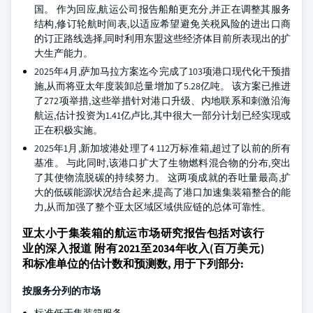
国。 作为回应,航运公司报告船舶更充分,并正在调整其服务
结构,修订轮航时间表,以适应希望避免关税风险的进出口商
的订正路线选择,同时利用东盟这些经济体目前所表现出的扩
大生产能力。
2025年4月,萨加马拉方案迄今完成了103项港口现代化干预措
施,从而将亚太年度装卸总量增加了5.28亿吨。 该方案已推进
了272项举措,这些举措针对港口升级、内地联系和刺激沿海
航运,估计投资为1.41亿卢比,其中很大一部分计划已经实现或
正在积极实施。
2025年1月,新加坡港处理了4 112万标准箱,超过了以前的所有
基准。 与此同时,该港口扩大了生物燃料混合物的分布,突出
了其使物流脱碳的持续努力。 这两项成就的吞吐量最高,扩
大的低碳能源状况结合起来,提高了港口加速集装箱整合的能
力,从而加强了整个亚太区域区域供应链的总体可靠性。
亚太小于集装箱的航运市场研究报告包括对该行
业的深入报道 附有2021至2034年收入(百万美元)
和标准单位的估计数和预测数, 用于下列部分:
按服务分列的市场