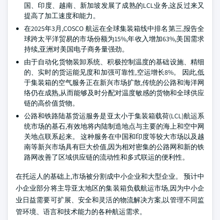
国、印度、越南、新加坡发展了成熟的LCL业务,这反过来又
提高了加工速度和能力。
在2025年3月,COSCO 航运在全球集装箱线中排名第三,报告全
球跨太平洋贸易的市场份额为15%,年收入增加63%,美国需求
持续,亚洲对美国电子商务量强劲。
由于自动化货物装卸系统、积极控制温度的基础设施、精细
的、实时的货运能见度和加强可靠性,空运增长8%。 因此,低
于集装箱的空气服务正在新兴市场扩散,传统的公路和海洋网
络仍在成熟,从而能够及时分配对温度敏感的货物和全球供应
链的高价值货物。
公路和铁路陆基货运服务是亚太小于集装箱载荷(LCL)航运系
统市场的基石,有效地将内陆制造地点与主要的海上和空中网
关地点联系起来。 这种服务在中国和印度等较大市场以及越
南等新兴市场具有巨大价值,因为相对密集的公路网和新的铁
路网改善了区域供应链的流动性和多式联运的便利性。
在托运人的基础上,市场被分割成中小企业和大型企业。 预计中
小企业部分将主导亚太地区的集装箱负载航运市场,因为中小企
业日益需要可扩展、安全和灵活的物流解决方案,以管理不同监
管环境、语言和技术能力的各种航运需求。