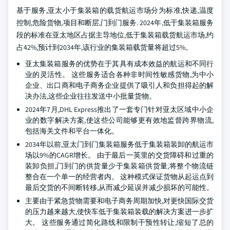
基于服务,亚太小于集装箱的载货航运市场分为标准,快递,温度
控制,危险货物,项目和断层,门到门服务. 2024年,低于集装箱服务
段的标准在亚太地区占据主导地位,低于集装箱载货航运市场,约
占42%,预计到2034年,该行业的集装箱载货量将超过5%。
亚太集装箱服务的优势在于其具有成本效益的航运和不同行
业的灵活性。 这些服务适合各种非时间性敏感货物,为中小
企业、出口商和电子商务企业提供了吸引人和负担得起的解
决办法,这些企业往往发送中小批量货物。
2024年7月,DHL Express推出了一套专门针对亚太区域中小企
业的数字解决方案,使这些公司能够更有效地监督跨界物流,
包括海关文件和平台一体化。
2034年以前,亚太门到门集装箱服务低于集装箱装卸的航运市
场以9%的CAGR增长。 由于最后一英里的交货障碍和过重的
装卸负担,门到门的供货量少于集装箱供货量,将整个物流链
整合在一个单一的经营者内。 这种模式保证货物从起运点到
最后交货的不间断转移,从而减少延误并减少损坏的可能性。
主要由于紧急货物需要和电子商务周期加快,对更快国际交货
的压力越来越大,使快车低于集装箱装载的解决方案进一步扩
大。 这些服务通过简化路线和限制干预性转让,缩短了总的