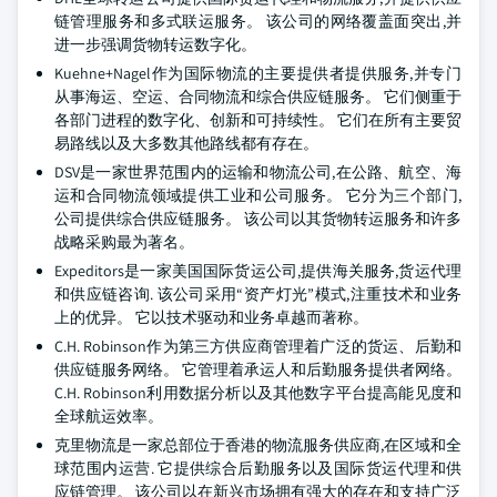
链管理服务和多式联运服务。 该公司的网络覆盖面突出,并
进一步强调货物转运数字化。
Kuehne+Nagel作为国际物流的主要提供者提供服务,并专门
从事海运、空运、合同物流和综合供应链服务。 它们侧重于
各部门进程的数字化、创新和可持续性。 它们在所有主要贸
易路线以及大多数其他路线都有存在。
DSV是一家世界范围内的运输和物流公司,在公路、航空、海
运和合同物流领域提供工业和公司服务。 它分为三个部门,
公司提供综合供应链服务。 该公司以其货物转运服务和许多
战略采购最为著名。
Expeditors是一家美国国际货运公司,提供海关服务,货运代理
和供应链咨询. 该公司采用“资产灯光”模式,注重技术和业务
上的优异。 它以技术驱动和业务卓越而著称。
C.H. Robinson作为第三方供应商管理着广泛的货运、后勤和
供应链服务网络。 它管理着承运人和后勤服务提供者网络。
C.H. Robinson利用数据分析以及其他数字平台提高能见度和
全球航运效率。
克里物流是一家总部位于香港的物流服务供应商,在区域和全
球范围内运营. 它提供综合后勤服务以及国际货运代理和供
应链管理。 该公司以在新兴市场拥有强大的存在和支持广泛