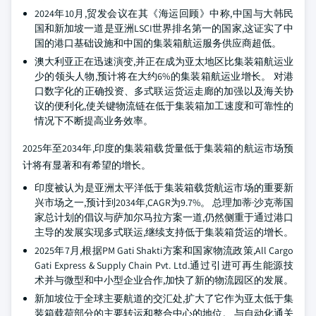
2024年10月,贸发会议在其《海运回顾》中称,中国与大韩民
国和新加坡一道是亚洲LSCI世界排名第一的国家,这证实了中
国的港口基础设施和中国的集装箱航运服务供应商超低。
澳大利亚正在迅速演变,并正在成为亚太地区比集装箱航运业
少的领头人物,预计将在大约6%的集装箱航运业增长。 对港
口数字化的正确投资、多式联运货运走廊的加强以及海关协
议的便利化,使关键物流链在低于集装箱加工速度和可靠性的
情况下不断提高业务效率。
2025年至2034年,印度的集装箱载货量低于集装箱的航运市场预
计将有显著和有希望的增长。
印度被认为是亚洲太平洋低于集装箱载货航运市场的重要新
兴市场之一,预计到2034年,CAGR为9.7%。 总理加蒂·沙克蒂国
家总计划的倡议与萨加尔马拉方案一道,仍然侧重于通过港口
主导的发展实现多式联运,继续支持低于集装箱货运的增长。
2025年7月,根据PM Gati Shakti方案和国家物流政策,All Cargo
Gati Express & Supply Chain Pvt. Ltd.通过引进可再生能源技
术并与微型和中小型企业合作,加快了新的物流园区的发展。
新加坡位于全球主要航道的交汇处,扩大了它作为亚太低于集
装箱载荷部分的主要转运和整合中心的地位。 与自动化通关