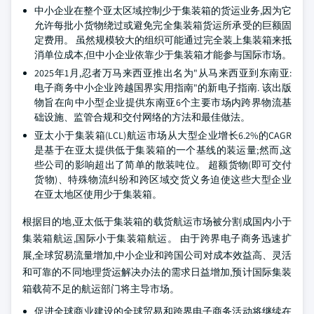
中小企业在整个亚太区域控制少于集装箱的货运业务,因为它
允许每批小货物绕过或避免完全集装箱货运所承受的巨额固
定费用。 虽然规模较大的组织可能通过完全装上集装箱来抵
消单位成本,但中小企业依靠少于集装箱才能参与国际市场。
2025年1月,忍者万马来西亚推出名为"从马来西亚到东南亚:
电子商务中小企业跨越国界实用指南"的新电子指南. 该出版
物旨在向中小型企业提供东南亚6个主要市场内跨界物流基
础设施、监管合规和交付网络的方法和最佳做法。
亚太小于集装箱(LCL)航运市场从大型企业增长6.2%的CAGR
是基于在亚太提供低于集装箱的一个基线的装运量;然而,这
些公司的影响超出了简单的散装吨位。 超额货物(即可交付
货物)、特殊物流纠纷和跨区域交货义务迫使这些大型企业
在亚太地区使用少于集装箱。
根据目的地,亚太低于集装箱的载货航运市场被分割成国内小于
集装箱航运,国际小于集装箱航运。 由于跨界电子商务迅速扩
展,全球贸易流量增加,中小企业和跨国公司对成本效益高、灵活
和可靠的不同地理货运解决办法的需求日益增加,预计国际集装
箱载荷不足的航运部门将主导市场。
促进全球商业建设的全球贸易和跨界电子商务活动将继续在