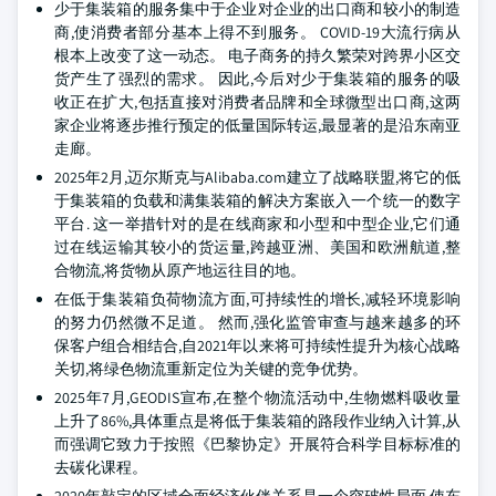
少于集装箱的服务集中于企业对企业的出口商和较小的制造
商,使消费者部分基本上得不到服务。 COVID-19大流行病从
根本上改变了这一动态。 电子商务的持久繁荣对跨界小区交
货产生了强烈的需求。 因此,今后对少于集装箱的服务的吸
收正在扩大,包括直接对消费者品牌和全球微型出口商,这两
家企业将逐步推行预定的低量国际转运,最显著的是沿东南亚
走廊。
2025年2月,迈尔斯克与Alibaba.com建立了战略联盟,将它的低
于集装箱的负载和满集装箱的解决方案嵌入一个统一的数字
平台. 这一举措针对的是在线商家和小型和中型企业,它们通
过在线运输其较小的货运量,跨越亚洲、美国和欧洲航道,整
合物流,将货物从原产地运往目的地。
在低于集装箱负荷物流方面,可持续性的增长,减轻环境影响
的努力仍然微不足道。 然而,强化监管审查与越来越多的环
保客户组合相结合,自2021年以来将可持续性提升为核心战略
关切,将绿色物流重新定位为关键的竞争优势。
2025年7月,GEODIS宣布,在整个物流活动中,生物燃料吸收量
上升了86%,具体重点是将低于集装箱的路段作业纳入计算,从
而强调它致力于按照《巴黎协定》开展符合科学目标标准的
去碳化课程。