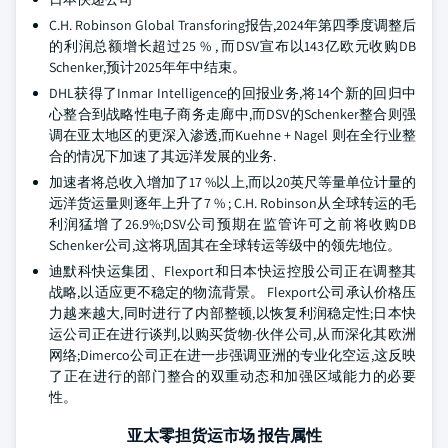
C.H. Robinson Global Transforing报告,2024年第四季度调整后
的利润总额增长超过25 % , 而DSV宣布以143亿欧元收购DB
Schenker,预计2025年年中结束。
DHL获得了Inmar Intelligence的回报业务,将14个新的回归中
心整合到战略性电子商务走廊中,而DSV的Schenker整合则强
调在亚太地区的更深入渗透,而Kuehne + Nagel 则在全行业整
合的情况下加速了其远洋发展的业务.
加速者将总收入增加了17 %以上,而以20英尺等量单位计量的
远洋货运量则逐年上升了7 % ; C.H. Robinson从全球转运的毛
利润猛增了26.9%;DSV公司预期在监管许可之前将收购DB
Schenker公司,这将巩固其在全球转运等级中的领先地位。
迪默科快运集团、Flexport和日本快运控股公司正在调整其
战略,以适应更不稳定的物流背景。 Flexport公司承认价格压
力越来越大,同时进行了内部整顿,以恢复利润稳定性;日本快
运公司正在进行谈判,以购买货物-伙伴公司,从而深化其欧洲
网络;Dimerco公司正在进一步强调亚洲的专业化空运,这反映
了正在进行的部门整合的双重动态和加强区域能力的必要
性。
亚太零担货运市场 报告属性