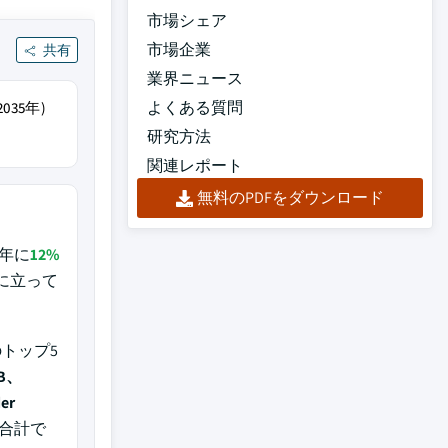
市場シェア
市場企業
共有
業界ニュース
よくある質問
2035年)
研究方法
関連レポート
無料のPDFをダウンロード
25年に
12%
に立って
トップ5
BB、
er
に合計で