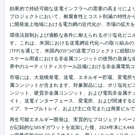
効果的で持続可能な送電インフラへの需要の高まりによ
プロジェクトにおいて、耐腐食性とコスト削減の特性か
に開発途上地域における電力網の近代化が、市場の拡大を
環境法規制および過酷な条件に耐えられるポリ塩化ビニ
す。これは、米国における送電網近代化への取り組みの規
(TFP)を通じて、米国内の5つの送電プロジェクトに総
スケール用途における非金属コンジットの使用の急速な
界中のユーティリティスケール設備における非金属電気コ
市場には、大規模発電、送電、エネルギー貯蔵、変電所
属コンジットが含まれます。対象製品には、ポリ塩化ビ
ンジット、硬質非金属コンジット、および電気非金属チ
イト、送電インターフェース、変電所、および関連する
イプ、ケーブルトレイ、および主に住宅または商業ビルで
再生可能エネルギー開発は、実質的なプロジェクトベース
が記録的な585ギガワットを追加した後、2024年末に4