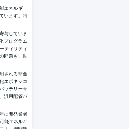
能エネルギー
ています。特
寄与していま
化プログラム
ユーティリティ
の問題も、世
用される非金
化エポキシコ
バッテリーサ
、汎用配管パ
4年に開発業者
生可能エネルギ