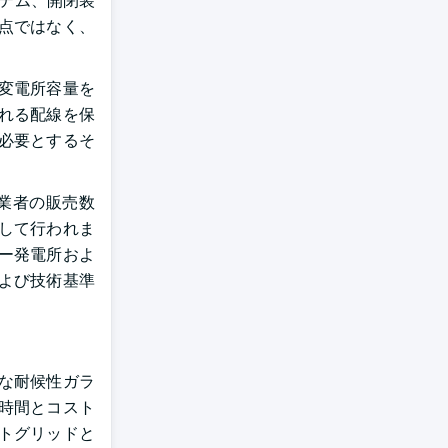
ステム、開閉装
点ではなく、
変電所容量を
れる配線を保
必要とするそ
業者の販売数
して行われま
ー発電所およ
よび技術基準
な耐候性ガラ
時間とコスト
トグリッドと