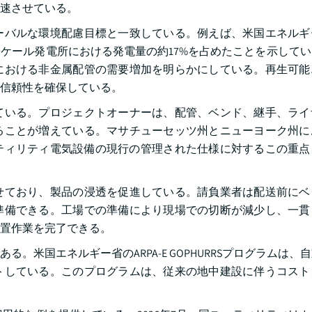
速させている。
ーバルな環境配慮目標と一致している。例えば、米国エネルギ
スケール発電所における発電量の約17%を占めたことを示して
における非金属配管の需要増加を明らかにしている。再生可能
信頼性を確保している。
ている。プロジェクトオーナーは、配管、ベンド、継手、ライ
ることが増えている。マサチューセッツ州とニューヨーク州に
ーティリティ電気設備の現行の管理された仕様に対するこの重
せており、製品の浸透を促進している。請負業者は配送前にベ
準備できる。工場での準備により現場での切断が減少し、一貫
置作業を完了できる。
米国エネルギー省のARPA-E GOPHURRSプログラムは、
トしている。このプログラムは、従来の地中建設に伴うコスト